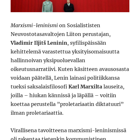
Marxismi-leninismi
on Sosialististen
Neuvostotasavaltojen Liiton perustajan,
Vladimir Iljitš Leninin
, syfilispäissään
kehittelemä varastettua yksityisomaisuutta
hallinnoivan yksipuoluevallan
oikeutusnarratiivi. Kuten käsitteen avausosasta
voidaan päätellä, Lenin lainasi politiikkansa
tueksi saksalaisfilosofi
Karl Marxilta
lauseita,
joilla – hiukan kännissä ja läpällä – voitiin
koettaa perustella ”proletariaatin diktatuuri”
ilman proletariaattia.
Virallisena tavoitteena marxismi-leninismissä
oli rakentaa tietenkin kommunistinen