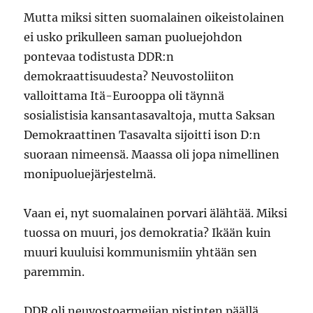
Mutta miksi sitten suomalainen oikeistolainen
ei usko prikulleen saman puoluejohdon
pontevaa todistusta DDR:n
demokraattisuudesta? Neuvostoliiton
valloittama Itä-Eurooppa oli täynnä
sosialistisia kansantasavaltoja, mutta Saksan
Demokraattinen Tasavalta sijoitti ison D:n
suoraan nimeensä. Maassa oli jopa nimellinen
monipuoluejärjestelmä.
Vaan ei, nyt suomalainen porvari älähtää. Miksi
tuossa on muuri, jos demokratia? Ikään kuin
muuri kuuluisi kommunismiin yhtään sen
paremmin.
DDR oli neuvostoarmeijan pistinten päällä