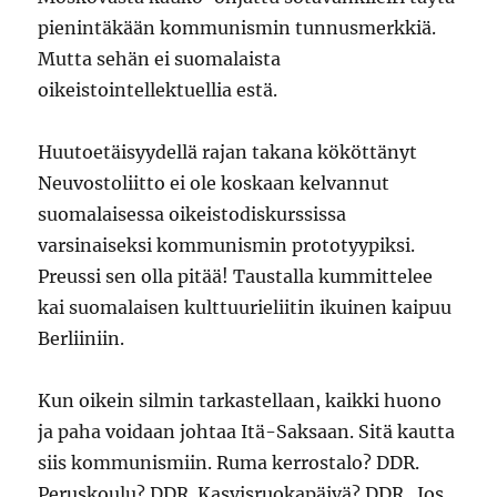
pienintäkään kommunismin tunnusmerkkiä.
Mutta sehän ei suomalaista
oikeistointellektuellia estä.
Huutoetäisyydellä rajan takana kököttänyt
Neuvostoliitto ei ole koskaan kelvannut
suomalaisessa oikeistodiskurssissa
varsinaiseksi kommunismin prototyypiksi.
Preussi sen olla pitää! Taustalla kummittelee
kai suomalaisen kulttuurieliitin ikuinen kaipuu
Berliiniin.
Kun oikein silmin tarkastellaan, kaikki huono
ja paha voidaan johtaa Itä-Saksaan. Sitä kautta
siis kommunismiin. Ruma kerrostalo? DDR.
Peruskoulu? DDR. Kasvisruokapäivä? DDR. Jos