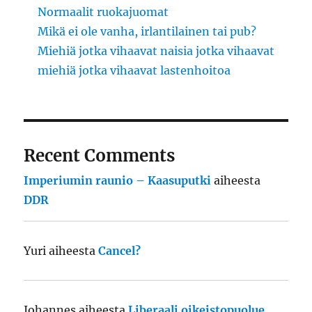
Normaalit ruokajuomat
Mikä ei ole vanha, irlantilainen tai pub?
Miehiä jotka vihaavat naisia jotka vihaavat
miehiä jotka vihaavat lastenhoitoa
Recent Comments
Imperiumin raunio – Kaasuputki
aiheesta
DDR
Yuri
aiheesta
Cancel?
Johannes
aiheesta
Liberaali oikeistopuolue