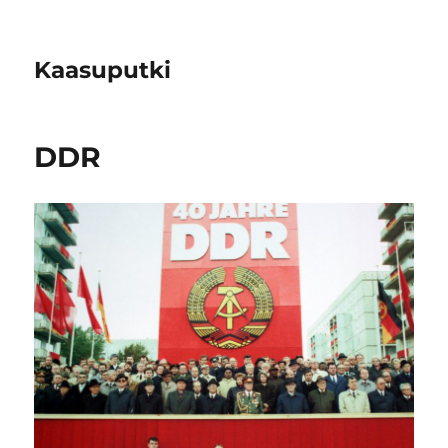
Kaasuputki
DDR