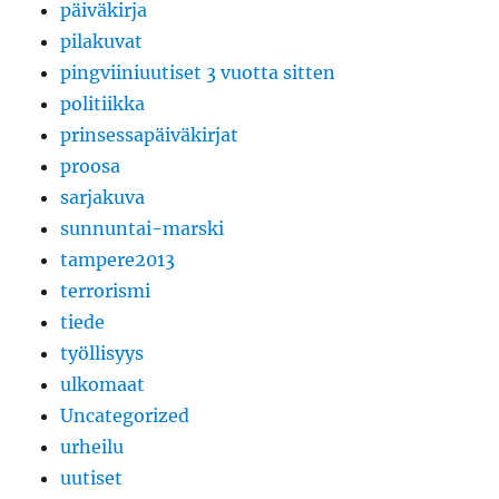
päiväkirja
pilakuvat
pingviiniuutiset 3 vuotta sitten
politiikka
prinsessapäiväkirjat
proosa
sarjakuva
sunnuntai-marski
tampere2013
terrorismi
tiede
työllisyys
ulkomaat
Uncategorized
urheilu
uutiset