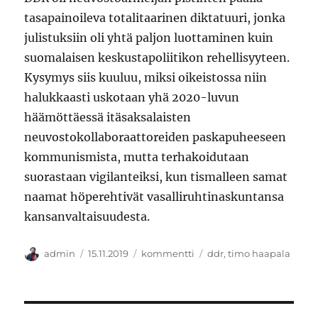
tasapainoileva totalitaarinen diktatuuri, jonka
julistuksiin oli yhtä paljon luottaminen kuin
suomalaisen keskustapoliitikon rehellisyyteen.
Kysymys siis kuuluu, miksi oikeistossa niin
halukkaasti uskotaan yhä 2020-luvun
häämöttäessä itäsaksalaisten
neuvostokollaboraattoreiden paskapuheeseen
kommunismista, mutta terhakoidutaan
suorastaan vigilanteiksi, kun tismalleen samat
naamat höperehtivät vasalliruhtinaskuntansa
kansanvaltaisuudesta.
Kirjoittaja
Julkaistu
Kategoriat
Avainsanat
admin
15.11.2019
kommentti
ddr
,
timo haapala