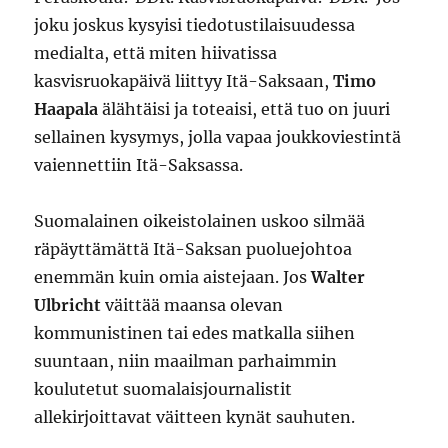
joku joskus kysyisi tiedotustilaisuudessa
medialta, että miten hiivatissa
kasvisruokapäivä liittyy Itä-Saksaan,
Timo
Haapala
älähtäisi ja toteaisi, että tuo on juuri
sellainen kysymys, jolla vapaa joukkoviestintä
vaiennettiin Itä-Saksassa.
Suomalainen oikeistolainen uskoo silmää
räpäyttämättä Itä-Saksan puoluejohtoa
enemmän kuin omia aistejaan. Jos
Walter
Ulbricht
väittää maansa olevan
kommunistinen tai edes matkalla siihen
suuntaan, niin maailman parhaimmin
koulutetut suomalaisjournalistit
allekirjoittavat väitteen kynät sauhuten.