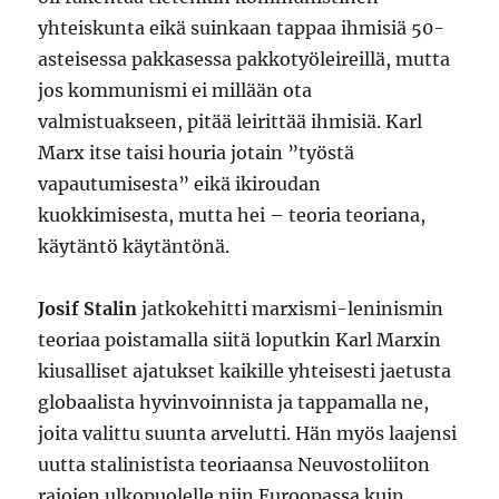
yhteiskunta eikä suinkaan tappaa ihmisiä 50-
asteisessa pakkasessa pakkotyöleireillä, mutta
jos kommunismi ei millään ota
valmistuakseen, pitää leirittää ihmisiä. Karl
Marx itse taisi houria jotain ”työstä
vapautumisesta” eikä ikiroudan
kuokkimisesta, mutta hei – teoria teoriana,
käytäntö käytäntönä.
Josif Stalin
jatkokehitti marxismi-leninismin
teoriaa poistamalla siitä loputkin Karl Marxin
kiusalliset ajatukset kaikille yhteisesti jaetusta
globaalista hyvinvoinnista ja tappamalla ne,
joita valittu suunta arvelutti. Hän myös laajensi
uutta stalinistista teoriaansa Neuvostoliiton
rajojen ulkopuolelle niin Euroopassa kuin