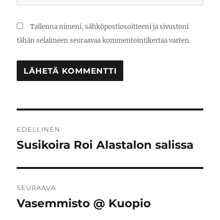
Tallenna nimeni, sähköpostiosoitteeni ja sivustoni
tähän selaimeen seuraavaa kommentointikertaa varten.
Artikkelien
EDELLINEN
selaus
Susikoira Roi Alastalon salissa
Edellinen
artikkeli:
SEURAAVA
Vasemmisto @ Kuopio
Seuraava
artikkeli: