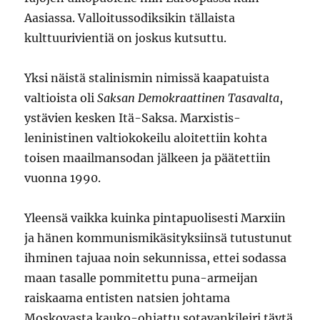
Aasiassa. Valloitussodiksikin tällaista
kulttuurivientiä on joskus kutsuttu.
Yksi näistä stalinismin nimissä kaapatuista
valtioista oli
Saksan Demokraattinen Tasavalta
,
ystävien kesken Itä-Saksa. Marxistis-
leninistinen valtiokokeilu aloitettiin kohta
toisen maailmansodan jälkeen ja päätettiin
vuonna 1990.
Yleensä vaikka kuinka pintapuolisesti Marxiin
ja hänen kommunismikäsityksiinsä tutustunut
ihminen tajuaa noin sekunnissa, ettei sodassa
maan tasalle pommitettu puna-armeijan
raiskaama entisten natsien johtama
Moskovasta kauko-ohjattu sotavankileiri täytä