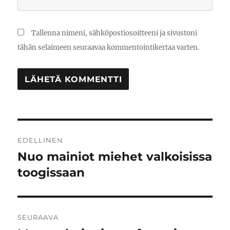
Tallenna nimeni, sähköpostiosoitteeni ja sivustoni
tähän selaimeen seuraavaa kommentointikertaa varten.
Artikkelien
EDELLINEN
selaus
Nuo mainiot miehet valkoisissa
Edellinen
artikkeli:
toogissaan
SEURAAVA