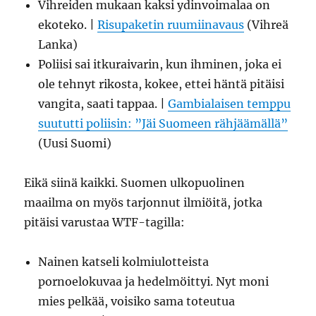
Vihreiden mukaan kaksi ydinvoimalaa on
ekoteko. |
Risupaketin ruumiinavaus
(Vihreä
Lanka)
Poliisi sai itkuraivarin, kun ihminen, joka ei
ole tehnyt rikosta, kokee, ettei häntä pitäisi
vangita, saati tappaa. |
Gambialaisen temppu
suututti poliisin: ”Jäi Suomeen rähjäämällä”
(Uusi Suomi)
Eikä siinä kaikki. Suomen ulkopuolinen
maailma on myös tarjonnut ilmiöitä, jotka
pitäisi varustaa WTF-tagilla:
Nainen katseli kolmiulotteista
pornoelokuvaa ja hedelmöittyi. Nyt moni
mies pelkää, voisiko sama toteutua