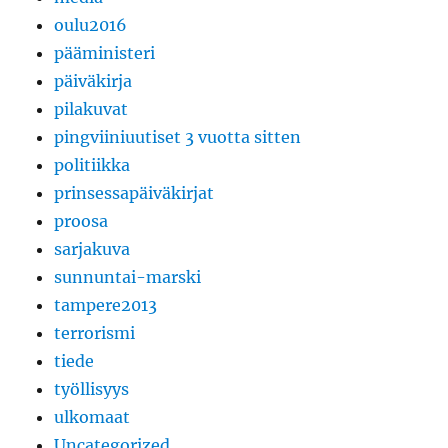
oulu2016
pääministeri
päiväkirja
pilakuvat
pingviiniuutiset 3 vuotta sitten
politiikka
prinsessapäiväkirjat
proosa
sarjakuva
sunnuntai-marski
tampere2013
terrorismi
tiede
työllisyys
ulkomaat
Uncategorized