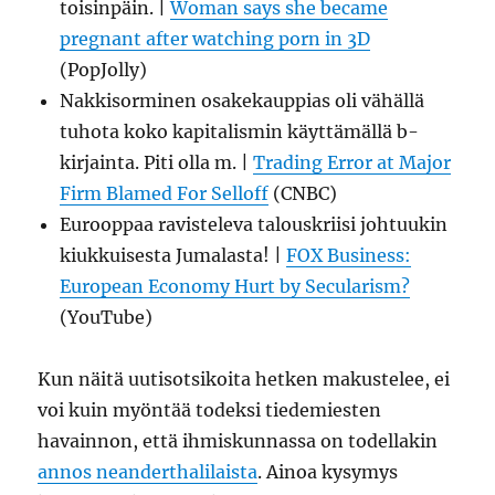
toisinpäin. |
Woman says she became
pregnant after watching porn in 3D
(PopJolly)
Nakkisorminen osakekauppias oli vähällä
tuhota koko kapitalismin käyttämällä b-
kirjainta. Piti olla m. |
Trading Error at Major
Firm Blamed For Selloff
(CNBC)
Eurooppaa ravisteleva talouskriisi johtuukin
kiukkuisesta Jumalasta! |
FOX Business:
European Economy Hurt by Secularism?
(YouTube)
Kun näitä uutisotsikoita hetken makustelee, ei
voi kuin myöntää todeksi tiedemiesten
havainnon, että ihmiskunnassa on todellakin
annos neanderthalilaista
. Ainoa kysymys