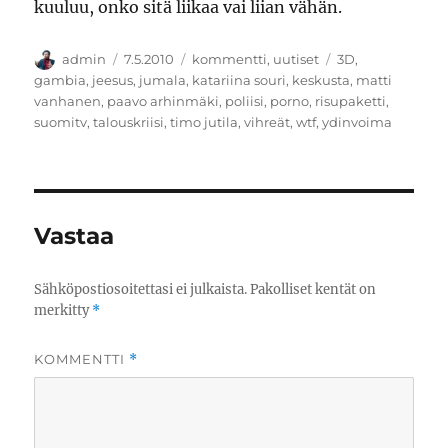
kuuluu, onko sitä liikaa vai liian vähän.
Kirjoittaja
Julkaistu
Kategoriat
Avainsanat
admin
7.5.2010
kommentti
,
uutiset
3D
,
gambia
,
jeesus
,
jumala
,
katariina souri
,
keskusta
,
matti
vanhanen
,
paavo arhinmäki
,
poliisi
,
porno
,
risupaketti
,
suomitv
,
talouskriisi
,
timo jutila
,
vihreät
,
wtf
,
ydinvoima
Vastaa
Sähköpostiosoitettasi ei julkaista.
Pakolliset kentät on
merkitty
*
KOMMENTTI
*