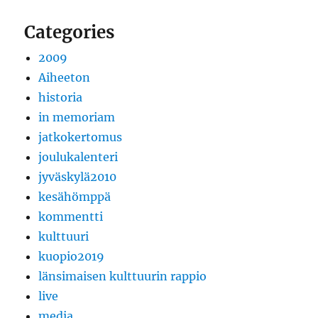
Categories
2009
Aiheeton
historia
in memoriam
jatkokertomus
joulukalenteri
jyväskylä2010
kesähömppä
kommentti
kulttuuri
kuopio2019
länsimaisen kulttuurin rappio
live
media