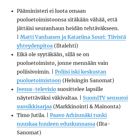
Pääministeri ei luota omaan
puoluetoimistoonsa sitäkään vähää, että
jättäisi seuranhaun heidän tehtäväkseen.
|
Matti Vanhanen ja Katariina Souri: Tiivistä
yhteydenpitoa
(Iltalehti)
Eikä ole syytäkään, sillä se on
puoluetoimisto, jonne mennään vain
poliisivoimin. |
Poliisi iski keskustan
puoluetoimistoon
(Helsingin Sanomat)
Jeesus-televisio
suosittelee lapsille
näytettäväksi väkivaltaa. |
SuomiTV sensuroi
suosikkisarjaa
(Markkinointi & Mainonta)
Timo Jutila. |
Paavo Arhinmäki tunki
nuuskaa huuleen eduskunnassa
(Ilta-
Sanomat)