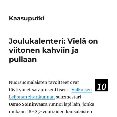
Kaasuputki
Joulukalenteri: Vielä on
viitonen kahviin ja
pullaan
Nuorsuomalaisten tavoitteet ovat
10
täyttyneet sataprosenttisesti.
Valkoisen
Leijonan ritarikunnan
suurmestari
Osmo Soininvaara
runnoi läpi lain, jonka
mukaan 18–25-vuotiaiden kansalaisten