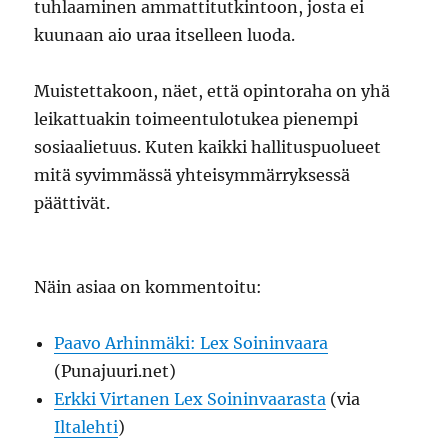
tuhlaaminen ammattitutkintoon, josta ei
kuunaan aio uraa itselleen luoda.
Muistettakoon, näet, että opintoraha on yhä
leikattuakin toimeentulotukea pienempi
sosiaalietuus. Kuten kaikki hallituspuolueet
mitä syvimmässä yhteisymmärryksessä
päättivät.
Näin asiaa on kommentoitu:
Paavo Arhinmäki: Lex Soininvaara
(Punajuuri.net)
Erkki Virtanen Lex Soininvaarasta
(via
Iltalehti
)