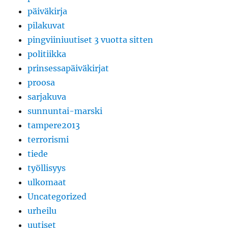
päiväkirja
pilakuvat
pingviiniuutiset 3 vuotta sitten
politiikka
prinsessapäiväkirjat
proosa
sarjakuva
sunnuntai-marski
tampere2013
terrorismi
tiede
työllisyys
ulkomaat
Uncategorized
urheilu
uutiset