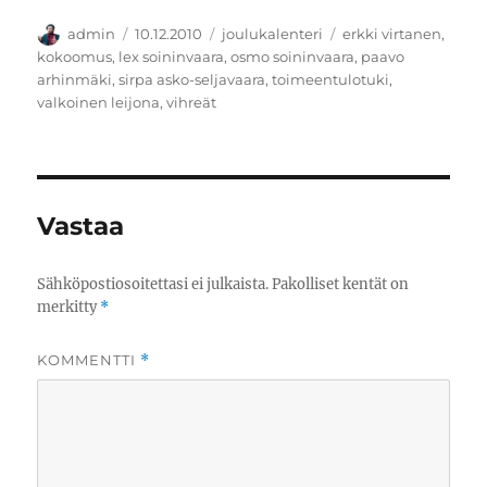
Kirjoittaja
Julkaistu
Kategoriat
Avainsanat
admin
10.12.2010
joulukalenteri
erkki virtanen
,
kokoomus
,
lex soininvaara
,
osmo soininvaara
,
paavo
arhinmäki
,
sirpa asko-seljavaara
,
toimeentulotuki
,
valkoinen leijona
,
vihreät
Vastaa
Sähköpostiosoitettasi ei julkaista.
Pakolliset kentät on
merkitty
*
KOMMENTTI
*