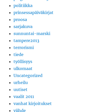
politiikka
prinsessapäiväkirjat
proosa
sarjakuva
sunnuntai-marski
tampere2013
terrorismi
tiede
työllisyys
ulkomaat
Uncategorized
urheilu
uutiset
vaalit 2011
vanhat kirjoitukset
viihde