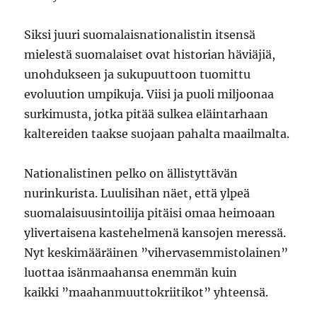
Siksi juuri suomalaisnationalistin itsensä
mielestä suomalaiset ovat historian häviäjiä,
unohdukseen ja sukupuuttoon tuomittu
evoluution umpikuja. Viisi ja puoli miljoonaa
surkimusta, jotka pitää sulkea eläintarhaan
kaltereiden taakse suojaan pahalta maailmalta.
Nationalistinen pelko on ällistyttävän
nurinkurista. Luulisihan näet, että ylpeä
suomalaisuusintoilija pitäisi omaa heimoaan
ylivertaisena kastehelmenä kansojen meressä.
Nyt keskimääräinen ”vihervasemmistolainen”
luottaa isänmaahansa enemmän kuin
kaikki ”maahanmuuttokriitikot” yhteensä.