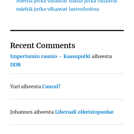
Miehiä jotka vihaavat naisia jotka vihaavat
miehiä jotka vihaavat lastenhoitoa
Recent Comments
Imperiumin raunio – Kaasuputki
aiheesta
DDR
Yuri
aiheesta
Cancel?
Johannes
aiheesta
Liberaali oikeistopuolue