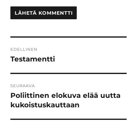
Artikkelien
EDELLINEN
selaus
Testamentti
Edellinen
artikkeli:
SEURAAVA
Poliittinen elokuva elää uutta
Seuraava
artikkeli:
kukoistuskauttaan