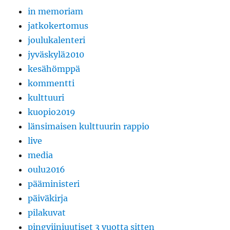
in memoriam
jatkokertomus
joulukalenteri
jyväskylä2010
kesähömppä
kommentti
kulttuuri
kuopio2019
länsimaisen kulttuurin rappio
live
media
oulu2016
pääministeri
päiväkirja
pilakuvat
pingviiniuutiset 3 vuotta sitten