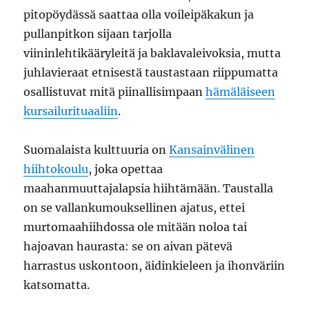
pitopöydässä saattaa olla voileipäkakun ja
pullanpitkon sijaan tarjolla
viininlehtikääryleitä ja baklavaleivoksia, mutta
juhlavieraat etnisestä taustastaan riippumatta
osallistuvat mitä piinallisimpaan
hämäläiseen
kursailurituaaliin
.
Suomalaista kulttuuria on
Kansainvälinen
hiihtokoulu
, joka opettaa
maahanmuuttajalapsia hiihtämään. Taustalla
on se vallankumouksellinen ajatus, ettei
murtomaahiihdossa ole mitään noloa tai
hajoavan haurasta: se on aivan pätevä
harrastus uskontoon, äidinkieleen ja ihonväriin
katsomatta.