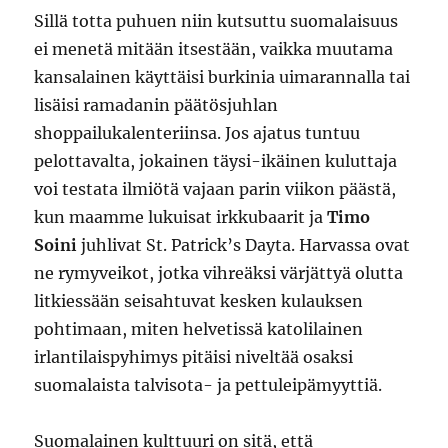
Sillä totta puhuen niin kutsuttu suomalaisuus
ei menetä mitään itsestään, vaikka muutama
kansalainen käyttäisi burkinia uimarannalla tai
lisäisi ramadanin päätösjuhlan
shoppailukalenteriinsa. Jos ajatus tuntuu
pelottavalta, jokainen täysi-ikäinen kuluttaja
voi testata ilmiötä vajaan parin viikon päästä,
kun maamme lukuisat irkkubaarit ja
Timo
Soini
juhlivat St. Patrick’s Dayta. Harvassa ovat
ne rymyveikot, jotka vihreäksi värjättyä olutta
litkiessään seisahtuvat kesken kulauksen
pohtimaan, miten helvetissä katolilainen
irlantilaispyhimys pitäisi niveltää osaksi
suomalaista talvisota- ja pettuleipämyyttiä.
Suomalainen kulttuuri on sitä, että