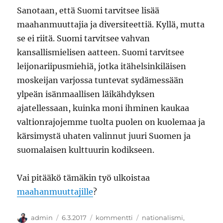
Sanotaan, että Suomi tarvitsee lisää
maahanmuuttajia ja diversiteettiä. Kyllä, mutta
se ei riitä. Suomi tarvitsee vahvan
kansallismielisen aatteen. Suomi tarvitsee
leijonariipusmiehiä, jotka itähelsinkiläisen
moskeijan varjossa tuntevat sydämessään
ylpeän isänmaallisen läikähdyksen
ajatellessaan, kuinka moni ihminen kaukaa
valtionrajojemme tuolta puolen on kuolemaa ja
kärsimystä uhaten valinnut juuri Suomen ja
suomalaisen kulttuurin kodikseen.
Vai pitääkö tämäkin työ ulkoistaa
maahanmuuttajille
?
Kirjoittaja
Julkaistu
Kategoriat
Avainsanat
admin
6.3.2017
kommentti
nationalismi
,