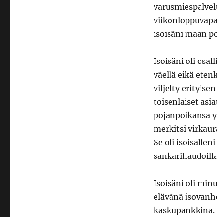
varusmiespalvel
viikonloppuvapa
isoisäni maan p
Isoisäni oli osal
väellä eikä eten
viljelty erityis
toisenlaiset asia
pojanpoikansa y
merkitsi virkau
Se oli isoisälle
sankarihaudoilla
Isoisäni oli min
elävänä isovanh
kaskupankkina.