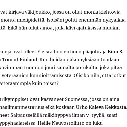
vat kirjava väkijoukko, jossa on ollut monia kiehtovia
 monta mielipidettä. Isoisäni pohti enemmän nykyaikaa
ä. Eikä hän ollut ainoa, jolla kävi ajatuksissa muukin
aneja ovat olleet Yleisradion entinen pääjohtaja
Eino S.
a
Tom of Finland
. Kun heidän näkemyksiään tuodaan
 kovimman tuomion juuri samalta porukalta, joka pitää
veteraanien kunnioittamisesta. Olisiko niin, että jotkut
veteraanimpia kuin toiset?
rikymppiset ovat kasvaneet Suomessa, jossa on aina
 maailmanmestaruus eikä koskaan
Urho Kaleva Kekkosta
neet Salpausselällä mäkihyppyä ilman v-tyyliä, saati
ppyhaalareissa. Heille Neuvostoliitto on luku