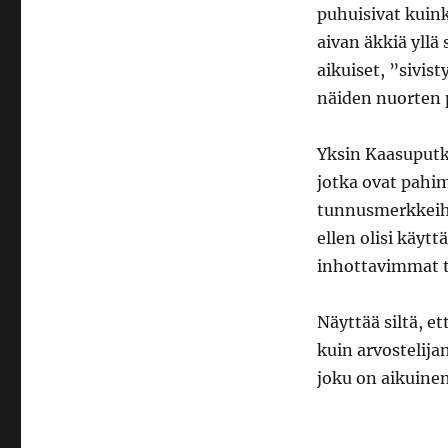
puhuisivat kuink
aivan äkkiä yllä
aikuiset, ”sivis
näiden nuorten 
Yksin Kaasuputki
jotka ovat pahi
tunnusmerkkeihi
ellen olisi käyt
inhottavimmat 
Näyttää siltä, et
kuin arvostelija
joku on aikuinen