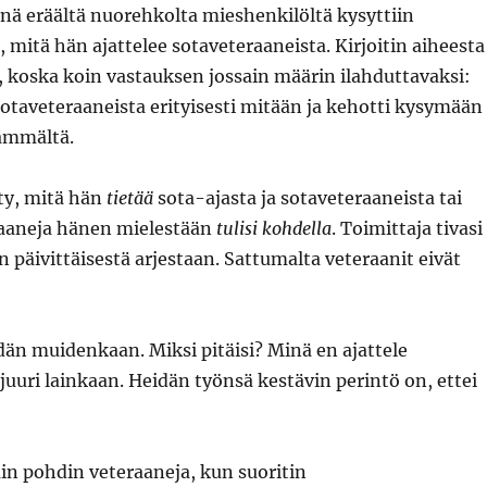
nä eräältä nuorehkolta mieshenkilöltä kysyttiin
 mitä hän ajattelee sotaveteraaneista. Kirjoitin aiheesta
, koska koin vastauksen jossain määrin ilahduttavaksi:
 sotaveteraaneista erityisesti mitään ja kehotti kysymään
äämmältä.
ty, mitä hän
tietää
sota-ajasta ja sotaveteraaneista tai
aaneja hänen mielestään
tulisi kohdella
. Toimittaja tivasi
n päivittäisestä arjestaan. Sattumalta veteraanit eivät
dän muidenkaan. Miksi pitäisi? Minä en ajattele
juuri lainkaan. Heidän työnsä kestävin perintö on, ettei
n pohdin veteraaneja, kun suoritin