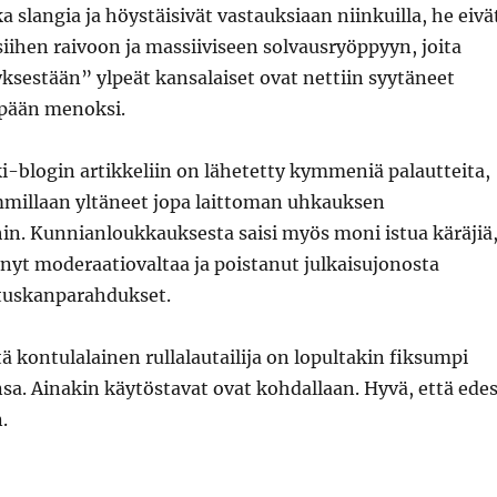
a slangia ja höystäisivät vastauksiaan niinkuilla, he eivä
 siihen raivoon ja massiiviseen solvausryöppyyn, joita
tyksestään” ylpeät kansalaiset ovat nettiin syytäneet
pään menoksi.
-blogin artikkeliin on lähetetty kymmeniä palautteita,
mmillaan yltäneet jopa laittoman uhkauksen
n. Kunnianloukkauksesta saisi myös moni istua käräjiä
tänyt moderaatiovaltaa ja poistanut julkaisujonosta
tuskanparahdukset.
tä kontulalainen rullalautailija on lopultakin fiksumpi
nsa. Ainakin käytöstavat ovat kohdallaan. Hyvä, että ede
.