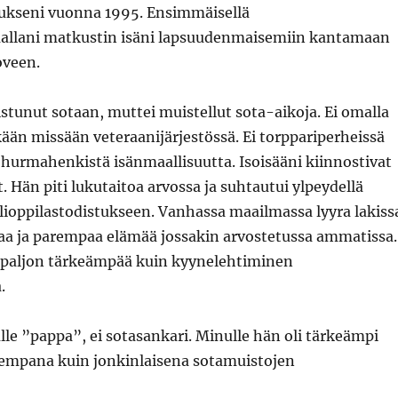
ukseni vuonna 1995. Ensimmäisellä
allani matkustin isäni lapsuudenmaisemiin kantamaan
oveen.
listunut sotaan, muttei muistellut sota-aikoja. Ei omalla
kään missään veteraanijärjestössä. Ei torppariperheissä
en hurmahenkistä isänmaallisuutta. Isoisääni kiinnostivat
t. Hän piti lukutaitoa arvossa ja suhtautui ylpeydellä
lioppilastodistukseen. Vanhassa maailmassa lyyra lakiss
raa ja parempaa elämää jossakin arvostetussa ammatissa.
ni paljon tärkeämpää kuin kyynelehtiminen
.
ulle ”pappa”, ei sotasankari. Minulle hän oli tärkeämpi
empana kuin jonkinlaisena sotamuistojen