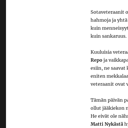
Sotaveteraanit o
hahmoja ja yhtä
kuin menneisyytt
kuin sankaruus.
Kuuluisia vetera
Repo
ja vaikkap
esiin, ne saavat
eniten mekkalaa 
veteraanit ovat 
Tämän päivän pa
ollut jääkiekon
He eivät ole näh
Matti Nykästä
hy