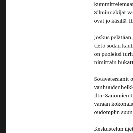
kummittelemaan
Silminnäkijät va
ovat jo käsillä.
Joskus pelätään,
tieto sodan kauh
on puoleksi turh
nimittäin hukat
Sotaveteraanit o
vanhuudenheikkou
Ilta-Sanomien
U
varaan kokonaisi
oudompiin suunti
Keskustelun ilje