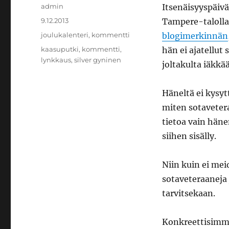
Kirjoittaja
admin
Itsenäisyyspäivä
Julkaistu
9.12.2013
Tampere-talolla,
Kategoriat
joulukalenteri
,
kommentti
blogimerkinnän
Avainsanat
kaasuputki
,
kommentti
,
hän ei ajatellut
lynkkaus
,
silver gyninen
joltakulta iäkk
Häneltä ei kysyt
miten sotaveter
tietoa vain häne
siihen sisälly.
Niin kuin ei mei
sotaveteraaneja 
tarvitsekaan.
Konkreettisimmi