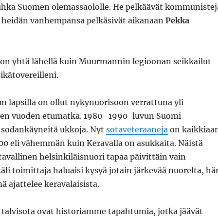
i uhka Suomen olemassaololle. He pelkäävät kommunistej
n heidän vanhempansa pelkäsivät aikanaan
Pekka
 on yhtä lähellä kuin Muurmannin legioonan seikkailut
 ikätovereilleni.
n lapsilla on ollut nykynuorisoon verrattuna yli
n vuoden etumatka. 1980–1990-luvun Suomi
i sodankäyneitä ukkoja. Nyt
sotaveteraaneja
on kaikkiaa
00 eli vähemmän kuin Keravalla on asukkaita. Näistä
avallinen helsinkiläisnuori tapaa päivittäin vain
äli toimittaja haluaisi kysyä jotain järkevää nuorelta, hä
ä ajattelee keravalaisista.
 talvisota ovat historiamme tapahtumia, jotka jäävät