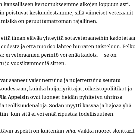
 kansalliseen kertomukseemme aikojen loppuun asti.
in poistuvat keskuudestamme, sillä viimeiset veteraanit
 Ihmisikä on peruuttamattoman rajallinen.
 että ilman elävää yhteyttä sotaveteraaneihin kadotetaa
eudesta ja että nuoriso lähtee hurraten taisteluun. Pelk
a: ei veteraanien perintö voi enää kadota – se on
tu jo vuosikymmeniä sitten.
vat saaneet vaiennettuina ja nujerrettuina seurata
dessaan, kuinka huijariyrittäjät, oikeistopoliitikot ja
lla Appelsin
ovat luoneet heidän pyhitetyn uhrinsa
a teollisuudenaloja. Sodan myytti kasvaa ja hajoaa yhä
in, kun sitä ei voi enää ripustaa todellisuuteen.
ttävin aspekti on kuitenkin
viha
. Vaikka nuoret skeittarit