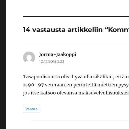
14 vastausta artikkeliin “Kom
Jorma-Jaakoppi
sanoo:
10.12.2013 2:23
Tasapuolisuutta olisi hyvä olla sikälikin, ett
1596–97 veteraanien perinteitä miettien pysyy 
jos itse katsoo olevansa maksuvelvollisuuksien
Vastaa