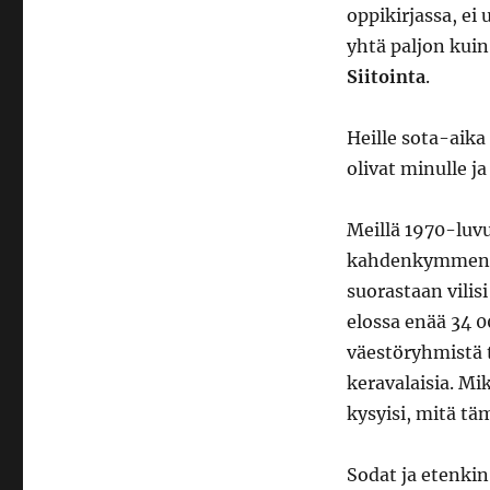
oppikirjassa, e
yhtä paljon kui
Siitointa
.
Heille sota-aika
olivat minulle ja
Meillä 1970-luvu
kahdenkymmene
suorastaan vilis
elossa enää 34 0
väestöryhmistä t
keravalaisia. Mik
kysyisi, mitä täm
Sodat ja etenkin