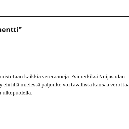
mentti”
ä muistetaan kaikkia veteraaneja. Esimerkiksi Nuijasodan
eliitillä mielessä paljonko voi tavallista kansaa verottaa
 ulkopuolella.