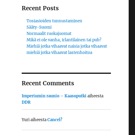
Recent Posts
Tosiasioiden tunnustaminen
Sääty-Suomi
Normaalit ruokajuomat
Mikä ei ole vanha, irlantilainen tai pub?
Miehiä jotka vihaavat naisia jotka vihaavat
miehiä jotka vihaavat lastenhoitoa
Recent Comments
Imperiumin raunio – Kaasuputki
aiheesta
DDR
Yuri
aiheesta
Cancel?