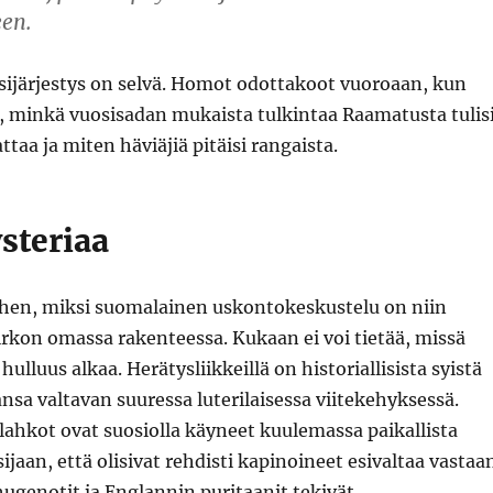
een.
sijärjestys on selvä. Homot odottakoot vuoroaan, kun
, minkä vuosisadan mukaista tulkintaa Raamatusta tulis
aa ja miten häviäjiä pitäisi rangaista.
steriaa
iihen, miksi suomalainen uskontokeskustelu on niin
irkon omassa rakenteessa. Kukaan ei voi tietää, missä
hulluus alkaa. Herätysliikkeillä on historiallisista syistä
nsa valtavan suuressa luterilaisessa viitekehyksessä.
ahkot ovat suosiolla käyneet kuulemassa paikallista
ijaan, että olisivat rehdisti kapinoineet esivaltaa vastaa
genotit ja Englannin puritaanit tekivät.