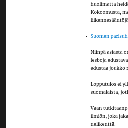
huolimatta heid
Kokoomusta, mak
liikennesääntöjä 
Suomen parisuh
Niinpä asiasta o
lesboja edustava
edustaa joukko r
Lopputulos ei yl
suomalaista, jot
Vaan tutkitaanp
ilmiön, joka ja
nelikenttä.