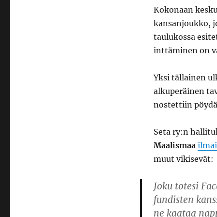
Kokonaan keskus
kansanjoukko, jo
taulukossa esite
inttäminen on 
Yksi tällainen u
alkuperäinen tav
nostettiin pöydä
Seta ry:n halli
Maalismaa
ilma
muut vikisevät:
Joku totesi Fa
fundisten kans
ne kaataa napp