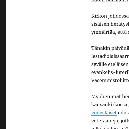
Kirkon johdossa 
sisäisen herätys
ymmärtää, että 
Tänäkin päivänä
lestadiolaissaar
syvälle eteläise
evankelis-luter
Vasemmistoliitt
Myöhemmät herät
kansankirkossa,
viidesläiset
edust
veteraaneja, jot
julkisuuden ja j