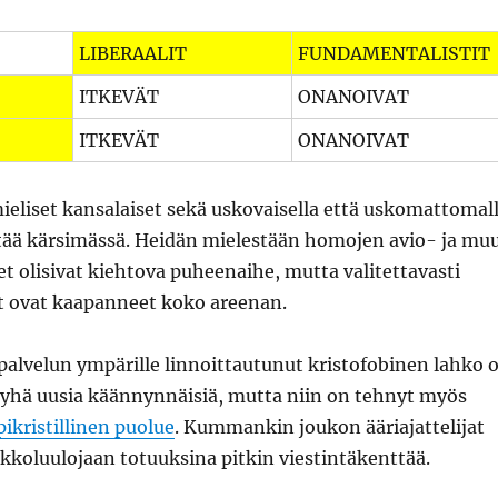
LIBERAALIT
FUNDAMENTALISTIT
ITKEVÄT
ONANOIVAT
ITKEVÄT
ONANOIVAT
ieliset kansalaiset sekä uskovaisella että uskomattomal
ätää kärsimässä. Heidän mielestään homojen avio- ja mu
t olisivat kiehtova puheenaihe, mutta valitettavasti
t ovat kaapanneet koko areenan.
palvelun ympärille linnoittautunut kristofobinen lahko 
 yhä uusia käännynnäisiä, mutta niin on tehnyt myös
ikristillinen puolue
. Kummankin joukon ääriajattelijat
kkoluulojaan totuuksina pitkin viestintäkenttää.