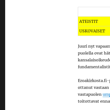
ATEISTIT
USKOVAISET
Juuri nyt vapaam
puolella ovat h
kansalaisoikeude
fundamentalisti
Eroakirkosta.fi-
ottanut vastaan
vastapuolen
ump
toitottavat enna