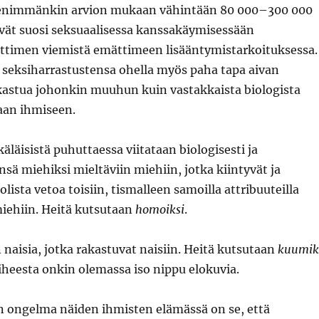
enimmänkin arvion mukaan vähintään 80 000–300 000
ivät suosi seksuaalisessa kanssakäymisessään
ittimen viemistä emättimeen lisääntymistarkoituksessa.
 seksiharrastustensa ohella myös paha tapa aivan
kastua johonkin muuhun kuin vastakkaista biologista
aan ihmiseen.
läisistä puhuttaessa viitataan biologisesti ja
ensä miehiksi mieltäviin miehiin, jotka kiintyvät ja
lista vetoa toisiin, tismalleen samoilla attribuuteilla
miehiin. Heitä kutsutaan
homoiksi
.
 naisia, jotka rakastuvat naisiin. Heitä kutsutaan
kuumik
aiheesta onkin olemassa iso nippu elokuvia.
 ongelma näiden ihmisten elämässä on se, että