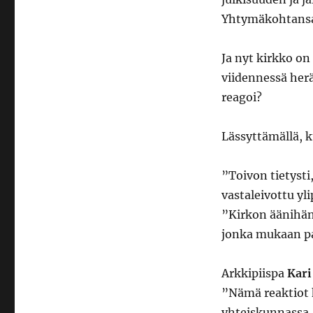
Yhtymäkohtansa 
Ja nyt kirkko 
viidennessä herä
reagoi?
Lässyttämällä, 
”Toivon tietysti
vastaleivottu yl
”Kirkon äänihän
jonka mukaan pa
Arkkipiispa
Kari
”Nämä reaktiot 
yhteiskunnassa. 