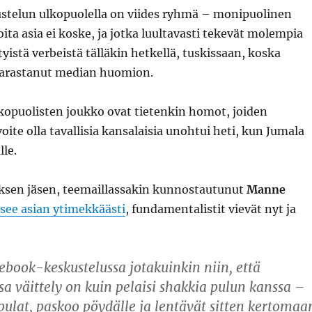
telun ulkopuolella on viides ryhmä – monipuolinen
ita asia ei koske, ja jotka luultavasti tekevät molempia
tyistä verbeistä tälläkin hetkellä, tuskissaan, koska
varastanut median huomion.
lkopuolisten joukko ovat tietenkin homot, joiden
oite olla tavallisia kansalaisia unohtui heti, kun Jumala
lle.
tuksen jäsen, teemaillassakin kunnostautunut
Manne
isee asian ytimekkäästi
, fundamentalistit vievät nyt ja
cebook-keskustelussa jotakuinkin niin, että
sa väittely on kuin pelaisi shakkia pulun kanssa –
ulat, paskoo pöydälle ja lentävät sitten kertomaa