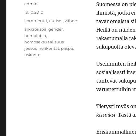
Kirjoittaja
admin
Suomessa on pi
Julkaistu
19.10.2010
ihmistä, jotka e
Kategoriat
kommentti
,
uutiset
,
viihde
tavanomaista si
Avainsanat
arkkipiispa
,
gender
,
Heillä on näiden
homofobia
,
rakastumalla ra
homoseksuaalisuus
,
sukupuolta olev
jeesus
,
nelikentät
,
piispa
,
uskonto
Useimmiten heikä
sosiaalisesti its
tuntevat sukupuo
varustettuihin 
Tietysti myös on
kissoiksi
. Tästä 
Eriskummallinen