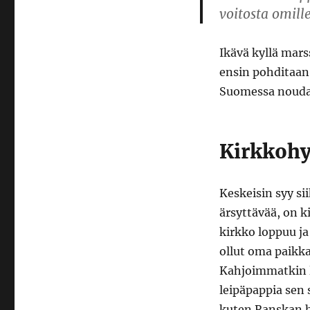
voitosta omill
Ikävä kyllä mars
ensin pohditaan
Suomessa noudatt
Kirkkohy
Keskeisin syy s
ärsyttävää, on k
kirkko loppuu ja 
ollut oma paikka
Kahjoimmatkin l
leipäpappia sen s
kuten Ranskan hu