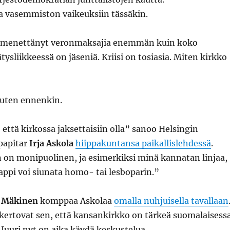
vasemmiston vaikeuksiin tässäkin.
on menettänyt veronmaksajia enemmän kuin koko
tysliikkeessä on jäseniä. Kriisi on tosiasia. Miten kirkko
kuten ennenkin.
, että kirkossa jaksettaisiin olla” sanoo Helsingin
ipapitar
Irja Askola
hiippakuntansa paikallislehdessä
.
 on monipuolinen, ja esimerkiksi minä kannatan linjaa,
ppi voi siunata homo- tai lesboparin.”
 Mäkinen
komppaa Askolaa
omalla nuhjuisella tavallaan
kertovat sen, että kansankirkko on tärkeä suomalaisess
Juuri nyt on aika käydä keskustelua