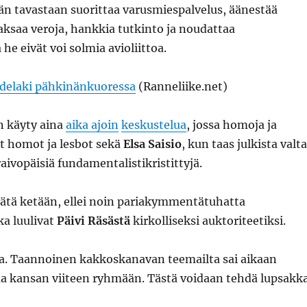
än tavastaan suorittaa varusmiespalvelus, äänestää
saa veroja, hankkia tutkinto ja noudattaa
he eivät voi solmia avioliittoa.
delaki pähkinänkuoressa
(Ranneliike.net)
n käyty aina
aika ajoin
keskustelua
, jossa homoja ja
t homot ja lesbot sekä
Elsa Saisio
, kun taas julkista valt
aivopäisiä fundamentalistikristittyjä.
lätä ketään, ellei noin pariakymmentätuhatta
ka luulivat
Päivi Räsästä
kirkolliseksi auktoriteetiksi.
a. Taannoinen kakkoskanavan teemailta sai aikaan
kaa kansan viiteen ryhmään. Tästä voidaan tehdä lupsakk