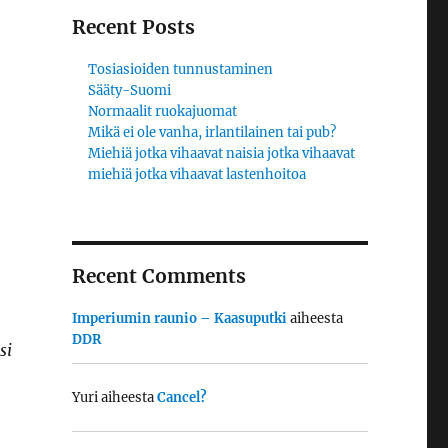
Recent Posts
Tosiasioiden tunnustaminen
Sääty-Suomi
Normaalit ruokajuomat
Mikä ei ole vanha, irlantilainen tai pub?
Miehiä jotka vihaavat naisia jotka vihaavat
miehiä jotka vihaavat lastenhoitoa
Recent Comments
Imperiumin raunio – Kaasuputki
aiheesta
DDR
si
Yuri
aiheesta
Cancel?