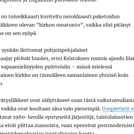
on toiveikkaasti kuviteltu nerokkaasti paketoidun
liikkeen olevan ”kirkon omatunto”, vaikka olisi pitänyt
se on sen syöpä.
 synkän ilottomat pohjoispohjalaiset
naajat pitävät huolen, ettei Kristuksen ruumis ajaudu liia
n vapaamielisyyden pyörteisiin – missä mielessä
ilainen kirkko on täsmälleen samanlainen yhteisö kuin
o.
ysliikkeet ovat säilyttäneet osan tästä vaikutusvallast
 vaikka ovat kooltaan aina vain pienempiä.
Uuspietistit e
avat 1960-luvulla syntyneitä järjestöjä, taistolaissotien
ka eivät piittaa massoista, vaan operoivat postmodernist
ärjestödemokratian junttalistojen kautta.