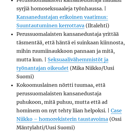
Perussuomalaisten kansanedustaja haluaisi
syrjiä homoseksuaaleja työnhaussa. |
Kansanedustajan erikoinen vaatimus:
Suuntautuminen kerrottava
(Iltalehti)
Perussuomalaisten kansanedustaja yrittää
täsmentää, että häntä ei suinkaan kiinnosta,
mihin ruumiinaukkoon pannaan ja mitä,
mutta kun. |
Seksuaalivähemmistöt ja
työnantajan oikeudet
(Mika Niikko/Uusi
Suomi)
Kokoomuslainen nörtti tuumaa, että
perussuomalaisten kansanedustaja
puhukoon, mitä puhuu, mutta että ad
hominem on nyt tehty liian helpoksi. |
Case
Niikko – homorekisterin taustavoima
(Ossi
Mäntylahti/Uusi Suomi)