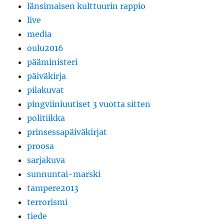
länsimaisen kulttuurin rappio
live
media
oulu2016
pääministeri
päiväkirja
pilakuvat
pingviiniuutiset 3 vuotta sitten
politiikka
prinsessapäiväkirjat
proosa
sarjakuva
sunnuntai-marski
tampere2013
terrorismi
tiede