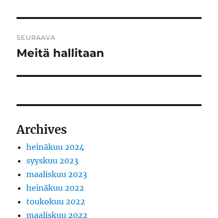
artikkeli:
SEURAAVA
Meitä hallitaan
Seuraava
artikkeli:
Archives
heinäkuu 2024
syyskuu 2023
maaliskuu 2023
heinäkuu 2022
toukokuu 2022
maaliskuu 2022