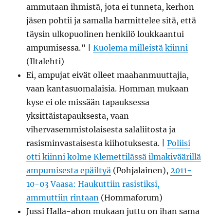
ammutaan ihmistä, jota ei tunneta, kerhon
jäsen pohtii ja samalla harmittelee sitä, että
täysin ulkopuolinen henkilö loukkaantui
ampumisessa.” |
Kuolema milleistä kiinni
(Iltalehti)
Ei, ampujat eivät olleet maahanmuuttajia,
vaan kantasuomalaisia. Homman mukaan
kyse ei ole missään tapauksessa
yksittäistapauksesta, vaan
vihervasemmistolaisesta salaliitosta ja
rasisminvastaisesta kiihotuksesta. |
Poliisi
otti kiinni kolme Klemettilässä ilmakiväärillä
ampumisesta epäiltyä
(Pohjalainen),
2011-
10-03 Vaasa: Haukuttiin rasistiksi,
ammuttiin rintaan
(Hommaforum)
Jussi Halla-ahon mukaan juttu on ihan sama