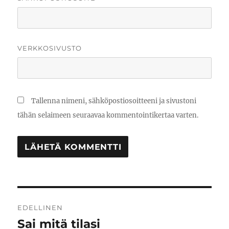
VERKKOSIVUSTO
Tallenna nimeni, sähköpostiosoitteeni ja sivustoni
tähän selaimeen seuraavaa kommentointikertaa varten.
Artikkelien
EDELLINEN
selaus
Sai mitä tilasi
Edellinen