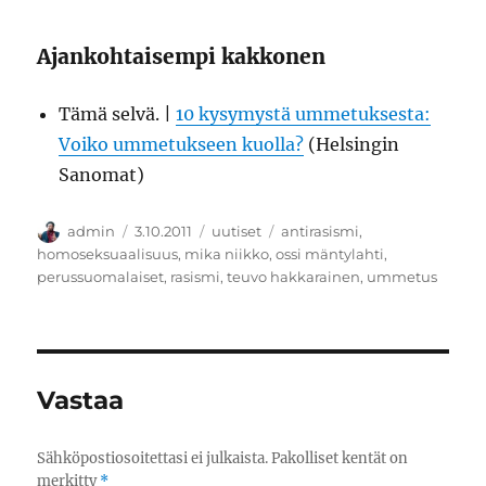
Ajankohtaisempi kakkonen
Tämä selvä. |
10 kysymystä ummetuksesta:
Voiko ummetukseen kuolla?
(Helsingin
Sanomat)
Kirjoittaja
Julkaistu
Kategoriat
Avainsanat
admin
3.10.2011
uutiset
antirasismi
,
homoseksuaalisuus
,
mika niikko
,
ossi mäntylahti
,
perussuomalaiset
,
rasismi
,
teuvo hakkarainen
,
ummetus
Vastaa
Sähköpostiosoitettasi ei julkaista.
Pakolliset kentät on
merkitty
*