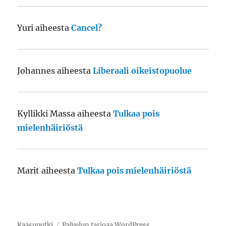
Yuri
aiheesta
Cancel?
Johannes
aiheesta
Liberaali oikeistopuolue
Kyllikki Massa
aiheesta
Tulkaa pois
mielenhäiriöstä
Marit
aiheesta
Tulkaa pois mielenhäiriöstä
Kaasuputki
Palvelun tarjoaa WordPress