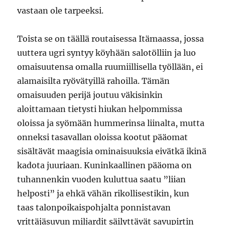
vastaan ole tarpeeksi.
Toista se on täällä routaisessa Itämaassa, jossa
uuttera ugri syntyy köyhään salotölliin ja luo
omaisuutensa omalla ruumiillisella työllään, ei
alamaisilta ryövätyillä rahoilla. Tämän
omaisuuden perijä joutuu väkisinkin
aloittamaan tietysti hiukan helpommissa
oloissa ja syömään hummerinsa liinalta, mutta
onneksi tasavallan oloissa kootut pääomat
sisältävät maagisia ominaisuuksia eivätkä ikinä
kadota juuriaan. Kuninkaallinen pääoma on
tuhannenkin vuoden kuluttua saatu ”liian
helposti” ja ehkä vähän rikollisestikin, kun
taas talonpoikaispohjalta ponnistavan
yrittäjäsuvun miljardit säilyttävät savupirtin