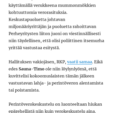
käyttämällä verukkeena mummonmökkien
kohtuuttomia verorasituksia.
Keskustapuoluetta johtavan
miljonääriyrittäjän ja puoluetta rahoittavan
Perheyritysten liiton juoni on viestinnällisesti
niin täydellinen, että olisi poliittinen itsemurha
yrittää vastustaa esitystä.
Hallituksen vakiojäsen, RKP,
vaatii samaa
. Eikä
edes
Sauna-Timo
ole niin löylynlyömä, että
kuvittelisi kokoomuslaisten tämän jälkeen
vastustavan lahja- ja perintöveron alentamista
tai poistamista.
Perintöverokeskustelu on luonteeltaan hiukan
epärehellistä niin kuin verokeskustelu aina.