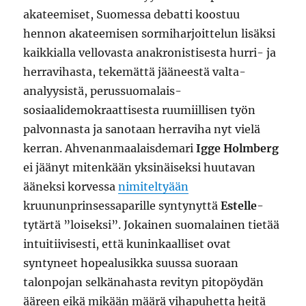
akateemiset, Suomessa debatti koostuu
hennon akateemisen sormiharjoittelun lisäksi
kaikkialla vellovasta anakronistisesta hurri- ja
herravihasta, tekemättä jääneestä valta-
analyysistä, perussuomalais-
sosiaalidemokraattisesta ruumiillisen työn
palvonnasta ja sanotaan herraviha nyt vielä
kerran. Ahvenanmaalaisdemari
Igge Holmberg
ei jäänyt mitenkään yksinäiseksi huutavan
ääneksi korvessa
nimiteltyään
kruununprinsessaparille syntynyttä
Estelle
-
tytärtä ”loiseksi”. Jokainen suomalainen tietää
intuitiivisesti, että kuninkaalliset ovat
syntyneet hopealusikka suussa suoraan
talonpojan selkänahasta revityn pitopöydän
ääreen eikä mikään määrä vihapuhetta heitä