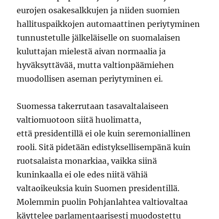
eurojen osakesalkkujen ja niiden suomien
hallituspaikkojen automaattinen periytyminen
tunnustetulle jälkeläiselle on suomalaisen
kuluttajan mielestä aivan normaalia ja
hyväksyttävää, mutta valtionpäämiehen
muodollisen aseman periytyminen ei.
Suomessa takerrutaan tasavaltalaiseen
valtiomuotoon siitä huolimatta,
että presidentillä ei ole kuin seremoniallinen
rooli. Sitä pidetään edistyksellisempänä kuin
ruotsalaista monarkiaa, vaikka siinä
kuninkaalla ei ole edes niitä vähiä
valtaoikeuksia kuin Suomen presidentillä.
Molemmin puolin Pohjanlahtea valtiovaltaa
käyttelee parlamentaarisesti muodostettu