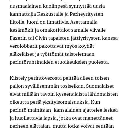
uusmaalainen kuolinpesä synnyttää uusia
kannattajia Keskustalle ja Perheyritysten
liitolle. Juoni on ilmatiivis. Asettamalla
kesämökit ja omakotitalot samalle viivalle
Fazerin tai Olvin tapaisten jättiyritysten kanssa
verolobbarit pakottavat myös köyhät
eläkeläiset ja työttömät taistelemaan
perintöruhtinaiden etuoikeuksien puolesta.
Kiistely perintöverosta peittää alleen toisen,
paljon syvällisemmän tosiseikan. Suomalaiset
eivät millään tavoin kyseenalaista lähiomaisten
oikeutta periä yksityisomaisuuksia. Kun
perintö mainitaan, kansalainen ajattelee leskeä
ja huollettavia lapsia, jotka ovat menettäneet
perheen elättäjän, mutta jotka voivat sentään