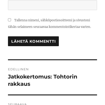
Tallenna nimeni, sähköpostiosoitteeni ja sivustoni
tähän selaimeen seuraavaa kommentointikertaa varten.
Artikkelien
EDELLINEN
selaus
Jatkokertomus: Tohtorin
Edellinen
artikkeli:
rakkaus
SEURAAVA