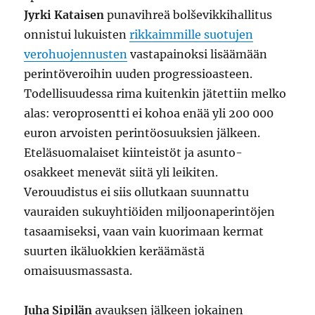
Jyrki Kataisen
punavihreä bolševikkihallitus
onnistui lukuisten
rikkaimmille suotujen
verohuojennusten
vastapainoksi lisäämään
perintöveroihin uuden progressioasteen.
Todellisuudessa rima kuitenkin jätettiin melko
alas: veroprosentti ei kohoa enää yli 200 000
euron arvoisten perintöosuuksien jälkeen.
Eteläsuomalaiset kiinteistöt ja asunto-
osakkeet menevät siitä yli leikiten.
Verouudistus ei siis ollutkaan suunnattu
vauraiden sukuyhtiöiden miljoonaperintöjen
tasaamiseksi, vaan vain kuorimaan kermat
suurten ikäluokkien keräämästä
omaisuusmassasta.
Juha Sipilän
avauksen jälkeen jokainen