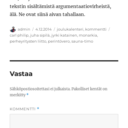
tekstin sisältämistä argumentaatiovirheistä,
älä. Ne ovat siinä aivan tahallaan.
Kirjoittaja
Julkaistu
Kategoriat
Avainsa
admin
4.12.2014
joulukalenteri
,
kommentti
carl philip
,
juha sipilä
,
jyrki katainen
,
monarkia
,
perheyritysten liitto
,
perintövero
,
sauna-timo
Vastaa
Sähköpostiosoitettasi ei julkaista.
Pakolliset kentät on
merkitty
*
KOMMENTTI
*