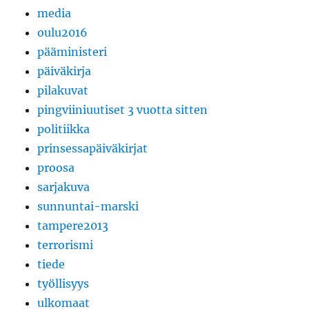
media
oulu2016
pääministeri
päiväkirja
pilakuvat
pingviiniuutiset 3 vuotta sitten
politiikka
prinsessapäiväkirjat
proosa
sarjakuva
sunnuntai-marski
tampere2013
terrorismi
tiede
työllisyys
ulkomaat