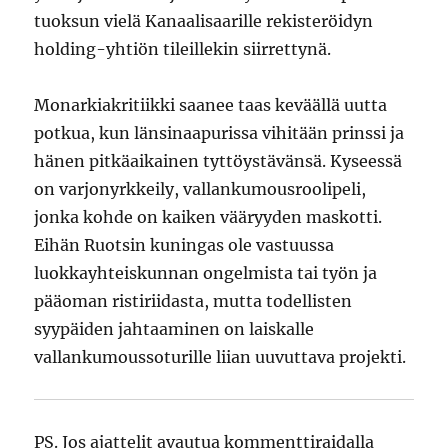
tuoksun vielä Kanaalisaarille rekisteröidyn
holding-yhtiön tileillekin siirrettynä.
Monarkiakritiikki saanee taas keväällä uutta
potkua, kun länsinaapurissa vihitään prinssi ja
hänen pitkäaikainen tyttöystävänsä. Kyseessä
on varjonyrkkeily, vallankumousroolipeli,
jonka kohde on kaiken vääryyden maskotti.
Eihän Ruotsin kuningas ole vastuussa
luokkayhteiskunnan ongelmista tai työn ja
pääoman ristiriidasta, mutta todellisten
syypäiden jahtaaminen on laiskalle
vallankumoussoturille liian uuvuttava projekti.
PS. Jos ajattelit avautua kommenttiraidalla