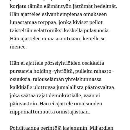
korjata tämän elämäntyön jättämät hedelmät.
Hän ajattelee esivanhempiensa omakseen
lunastamaa torppaa, jonka kiviset pellot
taisteltiin velattomiksi keskellä pulavuosia.
Hän ajattelee omaa asuntoaan, kenelle se
menee.
Hän ei ajattele pörssiyhtiöiden osakkeita
pursuavia holding-yhtiöitä, pulleita rahasto-
osuuksia, talouselämän yhteiskunnassa
kaikkialle ulottuvaa jumalallista päätösvaltaa,
joka säätää rajat demokratialle, vaan ei
päinvastoin. Hän ei ajattele omaisuuden
riippumattomuutta omistajastaan.
Pohditaanpa perintöjä laajemmin. Miljardien