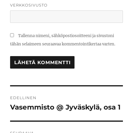
VERKKOSIVUSTO
Tallenna nimeni, sähköpostiosoitteeni ja sivustoni
tähän selaimeen seuraavaa kommentointikertaa varten.
Artikkelien
EDELLINEN
selaus
Vasemmisto @ Jyväskylä, osa 1
Edellinen
artikkeli: