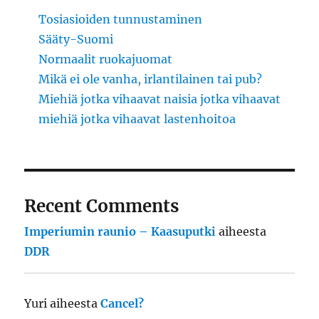
Tosiasioiden tunnustaminen
Sääty-Suomi
Normaalit ruokajuomat
Mikä ei ole vanha, irlantilainen tai pub?
Miehiä jotka vihaavat naisia jotka vihaavat
miehiä jotka vihaavat lastenhoitoa
Recent Comments
Imperiumin raunio – Kaasuputki
aiheesta
DDR
Yuri
aiheesta
Cancel?