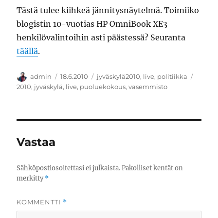
Tästä tulee kiihkeä jännitysnäytelmä. Toimiiko
blogistin 10-vuotias HP OmniBook XE3
henkilövalintoihin asti päästessä? Seuranta
täällä
.
Kirjoittaja
Julkaistu
Kategoriat
Avains
admin
18.6.2010
jyväskylä2010
,
live
,
politiikka
2010
,
jyväskylä
,
live
,
puoluekokous
,
vasemmisto
Vastaa
Sähköpostiosoitettasi ei julkaista.
Pakolliset kentät on
merkitty
*
KOMMENTTI
*