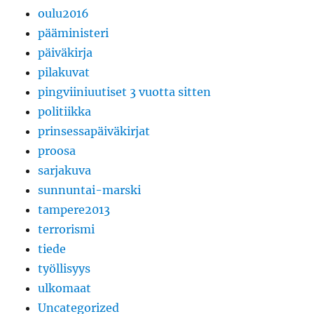
oulu2016
pääministeri
päiväkirja
pilakuvat
pingviiniuutiset 3 vuotta sitten
politiikka
prinsessapäiväkirjat
proosa
sarjakuva
sunnuntai-marski
tampere2013
terrorismi
tiede
työllisyys
ulkomaat
Uncategorized