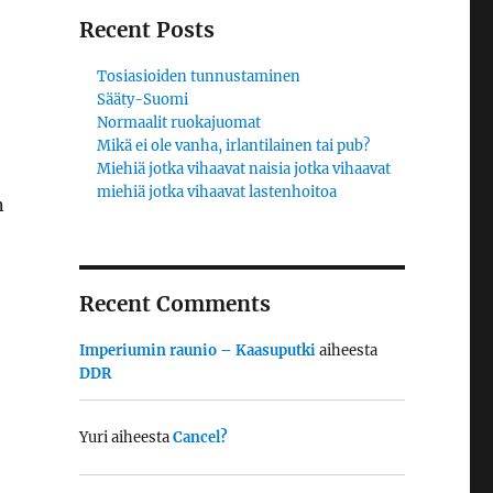
Recent Posts
Tosiasioiden tunnustaminen
Sääty-Suomi
Normaalit ruokajuomat
Mikä ei ole vanha, irlantilainen tai pub?
Miehiä jotka vihaavat naisia jotka vihaavat
miehiä jotka vihaavat lastenhoitoa
n
Recent Comments
Imperiumin raunio – Kaasuputki
aiheesta
DDR
Yuri
aiheesta
Cancel?