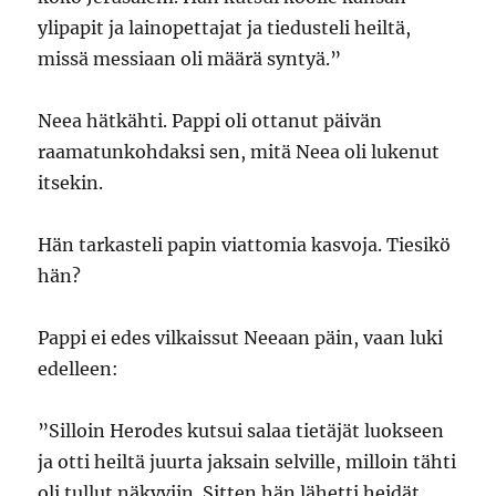
ylipapit ja lainopettajat ja tiedusteli heiltä,
missä messiaan oli määrä syntyä.”
Neea hätkähti. Pappi oli ottanut päivän
raamatunkohdaksi sen, mitä Neea oli lukenut
itsekin.
Hän tarkasteli papin viattomia kasvoja. Tiesikö
hän?
Pappi ei edes vilkaissut Neeaan päin, vaan luki
edelleen:
”Silloin Herodes kutsui salaa tietäjät luokseen
ja otti heiltä juurta jaksain selville, milloin tähti
oli tullut näkyviin. Sitten hän lähetti heidät