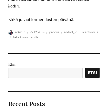
kotiin
.
Ehkä jo viattomien lasten päivänä.
Kirjoittaja
Julkaistu
Kategoriat
Avainsanat
admin
22.12.2019
proosa
al-hol
,
joulukertomus
artikkeliin
Jätä kommentti
Viattomien
lasten
päivä
Etsi
ETSI
Recent Posts