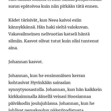
surun epätoivoa kuin niin pitkään tätä ennen.
Kädet tärisivät, kun Neea kaivoi esiin
kännykkänsä. Hän haki sieltä valokuvan.
Vakavailmeinen nelivuotias katseli häntä
silmiin. Kasvot olivat tutut kuin olisi tuntenut
aina.
Johannan kasvot.
Johannan, kun he ensimmäisen kerran
kohtasivat Hyvinkään sairaalan
synnytysosastolla. Johannan, kun hän kaikkein
kirkkaimmalla äänellä veisasi Hoosiannaa
päiväkodin joulujuhlassa. Johannan, kun he
juhlivat peruskoulun päästötodistusta