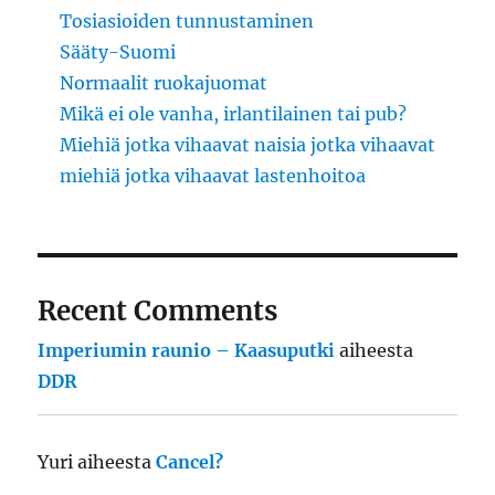
Tosiasioiden tunnustaminen
Sääty-Suomi
Normaalit ruokajuomat
Mikä ei ole vanha, irlantilainen tai pub?
Miehiä jotka vihaavat naisia jotka vihaavat
miehiä jotka vihaavat lastenhoitoa
Recent Comments
Imperiumin raunio – Kaasuputki
aiheesta
DDR
Yuri
aiheesta
Cancel?