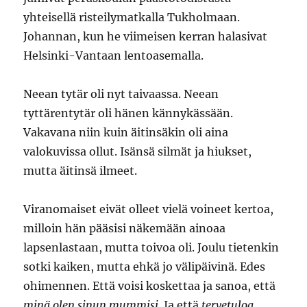
yhteisellä risteilymatkalla Tukholmaan.
Johannan, kun he viimeisen kerran halasivat
Helsinki-Vantaan lentoasemalla.
Neean tytär oli nyt taivaassa. Neean
tyttärentytär oli hänen kännykässään.
Vakavana niin kuin äitinsäkin oli aina
valokuvissa ollut. Isänsä silmät ja hiukset,
mutta äitinsä ilmeet.
Viranomaiset eivät olleet vielä voineet kertoa,
milloin hän pääsisi näkemään ainoaa
lapsenlastaan, mutta toivoa oli. Joulu tietenkin
sotki kaiken, mutta ehkä jo välipäivinä. Edes
ohimennen. Että voisi koskettaa ja sanoa, että
minä olen sinun mummisi
. Ja että
tervetuloa