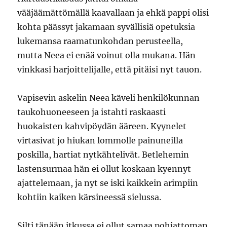
vääjäämättömällä kaavallaan ja ehkä pappi olisi
kohta päässyt jakamaan syvällisiä opetuksia
lukemansa raamatunkohdan perusteella,
mutta Neea ei enää voinut olla mukana. Hän
vinkkasi harjoittelijalle, että pitäisi nyt tauon.
Vapisevin askelin Neea käveli henkilökunnan
taukohuoneeseen ja istahti raskaasti
huokaisten kahvipöydän ääreen. Kyynelet
virtasivat jo hiukan lommolle painuneilla
poskilla, hartiat nytkähtelivät. Betlehemin
lastensurmaa hän ei ollut koskaan kyennyt
ajattelemaan, ja nyt se iski kaikkein arimpiin
kohtiin kaiken kärsineessä sielussa.
Silti tänään itkussa ei ollut samaa pohjattoman