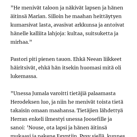
”He menivät taloon ja näkivät lapsen ja hänen
äitinsä Marian. Silloin he maahan heittäytyen
kumarsivat lasta, avasivat arkkunsa ja antoivat
hänelle kalliita lahjoja: kultaa, suitsuketta ja
mirhaa.”
Pastori piti pienen tauon. Ehkä Neean liikkeet
häiritsivät, ehkä hän itsekin huomasi mitä oli
lukemassa.
”Unessa Jumala varoitti tietäjiä palaamasta
Herodeksen luo, ja niin he menivät toista tietä
takaisin omaan maahansa. Tietäjien lähdettyä
Herran enkeli ilmestyi unessa Joosefille ja
sanoi: ’Nouse, ota lapsi ja hänen äitinsä
mukaasi ja pakene Egyptiin. Pysy siellä, kunnes