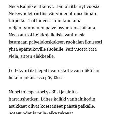
Neea Kalpio ei itkenyt. Hän oli itkenyt vuosia.
Ne kyynelet riittäisivät yhden ihmiselämän
tarpeiksi. Tottuneesti niin kuin aina
neljänkymmenen palvelusvuotensa aikana
Neea auttoi heikkojalkaisia vanhuksia
istumaan palvelukeskuksen ruokalan ikuisesti
yhtä epämukaville tuoleille. Pari vuotta tätä
vielä, sitten eläkkeelle.
Led-kynttilät lepattivat uskottavan näköisin
liekein jokaisessa pöydässä.
Nuori miespastori yskäisi ja aloitti
hartaushetken. Lähes kaikki vanhainkodin
asukkaat olivat koettaneet päästä paikalle.
Sotavuodet ja pula-aika tekevät