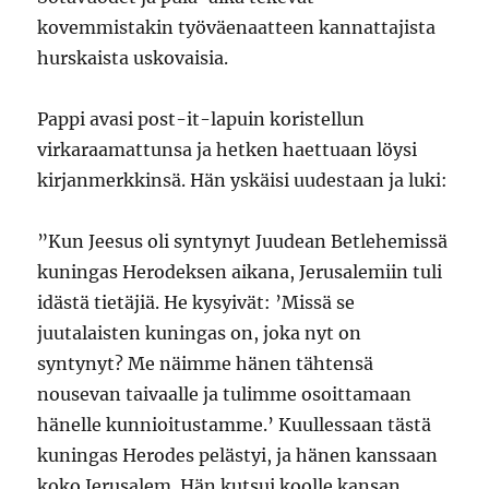
kovemmistakin työväenaatteen kannattajista
hurskaista uskovaisia.
Pappi avasi post-it-lapuin koristellun
virkaraamattunsa ja hetken haettuaan löysi
kirjanmerkkinsä. Hän yskäisi uudestaan ja luki:
”Kun Jeesus oli syntynyt Juudean Betlehemissä
kuningas Herodeksen aikana, Jerusalemiin tuli
idästä tietäjiä. He kysyivät: ’Missä se
juutalaisten kuningas on, joka nyt on
syntynyt? Me näimme hänen tähtensä
nousevan taivaalle ja tulimme osoittamaan
hänelle kunnioitustamme.’ Kuullessaan tästä
kuningas Herodes pelästyi, ja hänen kanssaan
koko Jerusalem. Hän kutsui koolle kansan