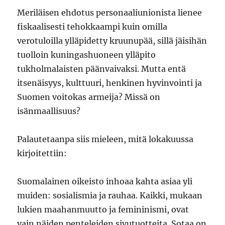
Meriläisen ehdotus personaaliunionista lienee
fiskaalisesti tehokkaampi kuin omilla
verotuloilla ylläpidetty kruunupää, sillä jäisihän
tuolloin kuningashuoneen ylläpito
tukholmalaisten päänvaivaksi. Mutta entä
itsenäisyys, kulttuuri, henkinen hyvinvointi ja
Suomen voitokas armeija? Missä on
isänmaallisuus?
Palautetaanpa siis mieleen, mitä lokakuussa
kirjoitettiin:
Suomalainen oikeisto inhoaa kahta asiaa yli
muiden: sosialismia ja rauhaa. Kaikki, mukaan
lukien maahanmuutto ja femininismi, ovat
vain näiden penteleiden sivutuotteita. Sotaa on