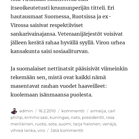
itseoikeutetusti kruununperijän titteli. Eri
hautausmaat Suomessa, Ruotsissa ja ex-
Virossa saisivat respektiiviset
sankarivainajansa. Veteraanijärjestöt voisivat
jälleen kerätä rahaa hyvällä syyllä. Viron urhea
kansakunta saisi sosiaaliturvan.
Ja suomalaiset nettinatsit pääsisivät viimeinkin
tekemään sen, mistä ovat kaikki nämä
masentavat rauhan vuodet haaveilleet:
kuolemaan isänmaansa puolesta.
Kirjoittaja
Julkaistu
Kategoriat
Avainsanat
admin
16.2.2010
kommentti
armeija
,
carl
philip
,
kimmo sasi
,
kuningas
,
nato
,
presidentti
,
rosa
meriläinen
,
ruotsi
,
sota
,
suomi
,
tarja halonen
,
venäjä
,
artikkeliin
vihreä lanka
,
viro
Jätä kommentti
Suomen