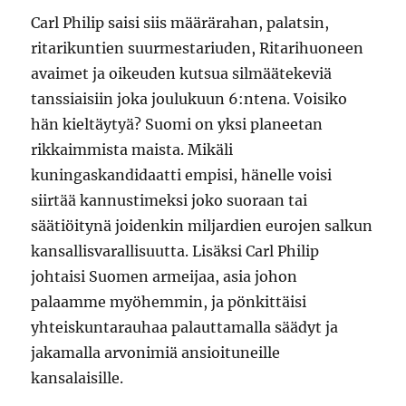
Carl Philip saisi siis määrärahan, palatsin,
ritarikuntien suurmestariuden, Ritarihuoneen
avaimet ja oikeuden kutsua silmäätekeviä
tanssiaisiin joka joulukuun 6:ntena. Voisiko
hän kieltäytyä? Suomi on yksi planeetan
rikkaimmista maista. Mikäli
kuningaskandidaatti empisi, hänelle voisi
siirtää kannustimeksi joko suoraan tai
säätiöitynä joidenkin miljardien eurojen salkun
kansallisvarallisuutta. Lisäksi Carl Philip
johtaisi Suomen armeijaa, asia johon
palaamme myöhemmin, ja pönkittäisi
yhteiskuntarauhaa palauttamalla säädyt ja
jakamalla arvonimiä ansioituneille
kansalaisille.