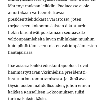
lähtenyt mukaan leikkiin. Puolueessa ei ole
ainuttakaan varteenotettavaa
presidenttiehdokasta varastossa, joten
torjuakseen kokoomuslaisten diktatuurin
hekin kiirehtivät poistamaan seuraavalta
valtionpäämieheltä luvan mihinkään muuhun
kuin pönöttämiseen toisten valtionpäämiesten
hautajaisissa.
Itse asiassa kaikki eduskuntapuolueet ovat
hämmästyttävän yksimielisiä presidentti-
instituution romuttamisesta. Ja tämä avaa
täysin uuden mahdollisuuden, johon ennen
kaikkea Kansallisen Kokoomuksen tulisi
tarttua kaksin käsin.