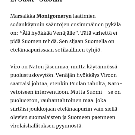
Marsalkka
Montgomeryn
laatimien
sodankäynnin sääntöjen ensimmäinen pykälä
on: ”Älä hyökkää Venäjälle”. Tätä virhettä ei
pidä Suomen tehdä. Sen sijaan Suomella on
etelänaapurissaan sotilaallinen tyhjiö.
Viro on Naton jäsenmaa, mutta käytännössä
puolustuskyvytön. Venäjän hyökkäys Viroon
saattaisi johtaa, etenkin Puolan taholta, Nato-
vetoiseen interventioon. Mutta Suomi – se on
puolueeton, rauhantahtoinen maa, joka
siirtäisi joukkojaan etelänaapuriin vain siellä
olevien suomalaisten ja Suomeen paenneen
virolaishallituksen pyynnöstä.