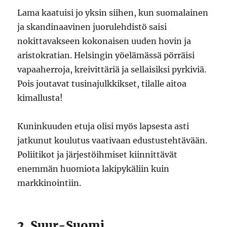
Lama kaatuisi jo yksin siihen, kun suomalainen
ja skandinaavinen juorulehdistö saisi
nokittavakseen kokonaisen uuden hovin ja
aristokratian. Helsingin yöelämässä pörräisi
vapaaherroja, kreivittäriä ja sellaisiksi pyrkiviä.
Pois joutavat tusinajulkkikset, tilalle aitoa
kimallusta!
Kuninkuuden etuja olisi myös lapsesta asti
jatkunut koulutus vaativaan edustustehtävään.
Poliitikot ja järjestöihmiset kiinnittävät
enemmän huomiota lakipykäliin kuin
markkinointiin.
2. Suur-Suomi