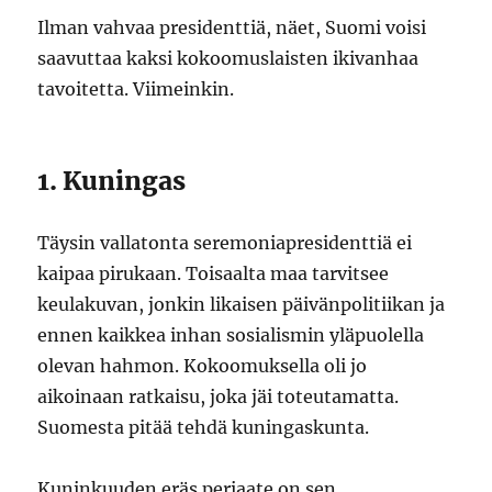
Ilman vahvaa presidenttiä, näet, Suomi voisi
saavuttaa kaksi kokoomuslaisten ikivanhaa
tavoitetta. Viimeinkin.
1. Kuningas
Täysin vallatonta seremoniapresidenttiä ei
kaipaa pirukaan. Toisaalta maa tarvitsee
keulakuvan, jonkin likaisen päivänpolitiikan ja
ennen kaikkea inhan sosialismin yläpuolella
olevan hahmon. Kokoomuksella oli jo
aikoinaan ratkaisu, joka jäi toteutamatta.
Suomesta pitää tehdä kuningaskunta.
Kuninkuuden eräs periaate on sen