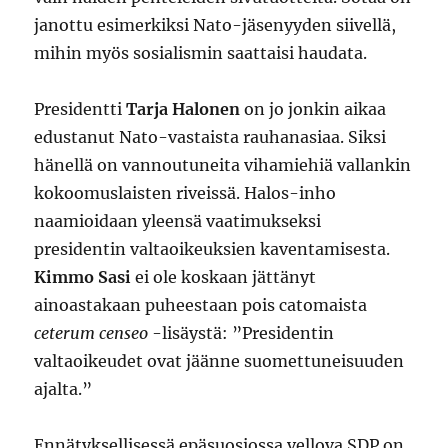
janottu esimerkiksi Nato-jäsenyyden siivellä,
mihin myös sosialismin saattaisi haudata.
Presidentti
Tarja Halonen
on jo jonkin aikaa
edustanut Nato-vastaista rauhanasiaa. Siksi
hänellä on vannoutuneita vihamiehiä vallankin
kokoomuslaisten riveissä. Halos-inho
naamioidaan yleensä vaatimukseksi
presidentin valtaoikeuksien kaventamisesta.
Kimmo Sasi
ei ole koskaan jättänyt
ainoastakaan puheestaan pois catomaista
ceterum censeo
-lisäystä: ”Presidentin
valtaoikeudet ovat jäänne suomettuneisuuden
ajalta.”
Ennätyksellisessä epäsuosiossa vellova SDP on