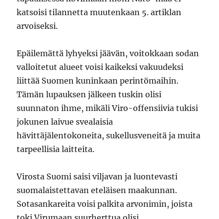
katsoisi tilannetta muutenkaan 5. artiklan
arvoiseksi.
Epäilemättä lyhyeksi jäävän, voitokkaan sodan
valloitetut alueet voisi kaikeksi vakuudeksi
liittää Suomen kuninkaan perintömaihin.
Tämän lupauksen jälkeen tuskin olisi
suunnaton ihme, mikäli Viro-offensiivia tukisi
jokunen laivue svealaisia
hävittäjälentokoneita, sukellusveneitä ja muita
tarpeellisia laitteita.
Virosta Suomi saisi viljavan ja luontevasti
suomalaistettavan eteläisen maakunnan.
Sotasankareita voisi palkita arvonimin, joista
toki Virumaan suurherttua olisi