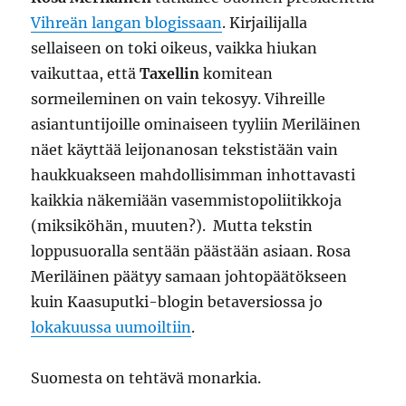
Vihreän langan blogissaan
. Kirjailijalla
sellaiseen on toki oikeus, vaikka hiukan
vaikuttaa, että
Taxellin
komitean
sormeileminen on vain tekosyy. Vihreille
asiantuntijoille ominaiseen tyyliin Meriläinen
näet käyttää leijonanosan tekstistään vain
haukkuakseen mahdollisimman inhottavasti
kaikkia näkemiään vasemmistopoliitikkoja
(miksiköhän, muuten?). Mutta tekstin
loppusuoralla sentään päästään asiaan. Rosa
Meriläinen päätyy samaan johtopäätökseen
kuin Kaasuputki-blogin betaversiossa jo
lokakuussa uumoiltiin
.
Suomesta on tehtävä monarkia.