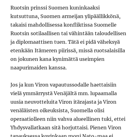
Ruotsin prinssi Suomen kuninkaaksi
kutsuttuna, Suomen armeijan ylipäällikkönä,
takaisi mahdollisessa konfliktissa Suomelle
Ruotsin sotilaallisen tai vähintään taloudellisen
ja diplomaattisen tuen. Tätä ei pidä väheksyä
etenkään Itämeren piirissä, missä ruotsalaisilla
on jokunen kana kynimättä useimpien
naapurimaiden kanssa.
Jos ja kun Viron vapautussodalle haettaisiin
vielä ymmärrystä Venäjältä mm. lupaamalla
uusia neuvotteluita Viron itärajasta ja Viron
venäläisten oikeuksista, Suomella olisi
operaatiolleen niin vahva alueellinen tuki, ettei
Yhdysvallatkaan sitä horjuttaisi. Pienen Viron
tapauksessa kovinkaan moni Nato-maa ei