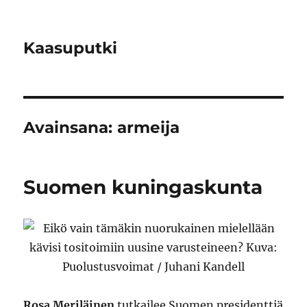
Kaasuputki
Avainsana:
armeija
Suomen kuningaskunta
Rosa Meriläinen
tutkailee Suomen presidenttiä