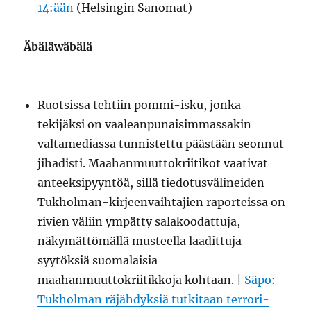
14:ään
(Helsingin Sanomat)
Äbäläwäbälä
Ruotsissa tehtiin pommi-isku, jonka
tekijäksi on vaaleanpunaisimmassakin
valtamediassa tunnistettu päästään seonnut
jihadisti. Maahanmuuttokriitikot vaativat
anteeksipyyntöä, sillä tiedotusvälineiden
Tukholman-kirjeenvaihtajien raporteissa on
rivien väliin ympätty salakoodattuja,
näkymättömällä musteella laadittuja
syytöksiä suomalaisia
maahanmuuttokriitikkoja kohtaan. |
Säpo:
Tukholman räjähdyksiä tutkitaan terrori-