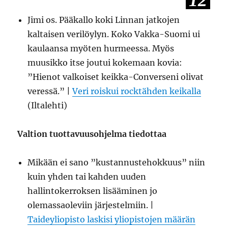
12
Jimi os. Pääkallo koki Linnan jatkojen
kaltaisen verilöylyn. Koko Vakka-Suomi ui
kaulaansa myöten hurmeessa. Myös
muusikko itse joutui kokemaan kovia:
”Hienot valkoiset keikka-Converseni olivat
veressä.” |
Veri roiskui rocktähden keikalla
(Iltalehti)
Valtion tuottavuusohjelma tiedottaa
Mikään ei sano ”kustannustehokkuus” niin
kuin yhden tai kahden uuden
hallintokerroksen lisääminen jo
olemassaoleviin järjestelmiin. |
Taideyliopisto laskisi yliopistojen määrän