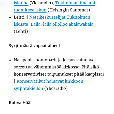
iskuina
(Yleisradio),
Tukholman imaami
tuomitsee iskun
(Helsingin Sanomat)
Lehti. |
Nettikeskustelijat Tukholman
iskusta: Lalla-lalla öllöllöö äbäläwäbälä
(Lehti)
Syrjinnästä vapaat alueet
Naispapit, homoparit ja Jeesus vainoavat
sorrettua vähemmistöä kirkossa. Pitäisikö
konservatiiviset taipumukset pitää kaapissa?
|
Konservatiivit haluavat kirkkoon
syrjintäkiellon
(Yleisradio)
Rahva Hääl