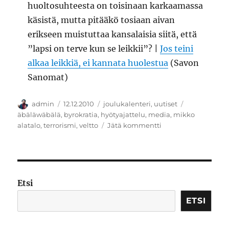
huoltosuhteesta on toisinaan karkaamassa
käsistä, mutta pitääkö tosiaan aivan
erikseen muistuttaa kansalaisia siitä, että
”lapsi on terve kun se leikkii”? |
Jos teini
alkaa leikkiä, ei kannata huolestua
(Savon
Sanomat)
Kirjoittaja
Julkaistu
Kategoriat
Avainsanat
admin
12.12.2010
joulukalenteri
,
uutiset
äbäläwäbälä
,
byrokratia
,
hyötyajattelu
,
media
,
mikko
artikkeliin
alatalo
,
terrorismi
,
veltto
Jätä kommentti
Joulukalenteri:
Adventtiajan
uutissattumia
Etsi
ETSI