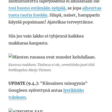
luomutuotettu
superfoodinsa
ei ainoastaan ole
tosi huono estämään syöpää
, se jopa
aiheuttaa
tuota tautia itseään
. Siispä, naiset, hampparin
käyrää popsimaan! Ajatelkaa terveyttänne.
Siis jos vain lakko ei tyhjennä kaikkea
makkaraa kaupasta.
Kuvassa makkara. Tiedossa ei ole, verrattiinko juuri tätä
herkkupalaa Marja Tiuraan.
UPDATE (9.4.):
”Kiimainen misogynia”
Googleen syötettynä antaa
lystikkään
tuloksen
.