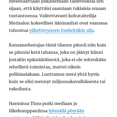
mesenaattiaan julkaisemaan taideteoksia sen
sijaan, että käyttäisi saamiaan tukiaisia omaan
tuotantoonsa. Valitettavasti kohutaiteilija
Merisalon kokeelliset ääninauhat ovat vaarassa
tuhoutua
ylikehittyneen itsekritiikin alla
.
Kansanedustajaa tämä tilanne pännii niin kuin
se pännisi ketä tahansa, joka on jäänyt kiinni
jostakin epämääräisestä, joka ei ole mitenkään
rehellistä toimintaa, muttei oikein
poliisiasiakaan. Luottamus meni yhtä hyvin
kuin se olisi mennyt miljoonakavalluksesta tai
vakoilusta.
Harminsa Tiura purki mediaan ja
liikekumppaniinsa
lyömällä pöytään