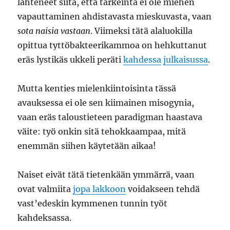
lähteneet siitä, että tärkeintä ei ole miehen
vapauttaminen ahdistavasta mieskuvasta, vaan
sota naisia vastaan
. Viimeksi tätä alaluokilla
opittua tyttöbakteerikammoa on hehkuttanut
eräs lystikäs ukkeli peräti
kahdessa
julkaisussa
.
Mutta kenties mielenkiintoisinta tässä
avauksessa ei ole sen kiimainen misogynia,
vaan eräs taloustieteen paradigman haastava
väite: työ onkin sitä tehokkaampaa, mitä
enemmän siihen käytetään aikaa!
Naiset eivät tätä tietenkään ymmärrä, vaan
ovat valmiita
jopa lakkoon
voidakseen tehdä
vast’edeskin kymmenen tunnin työt
kahdeksassa.