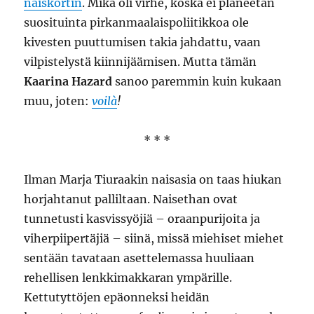
naiskortin
. Mikä oli virhe, koska ei planeetan
suosituinta pirkanmaalaispoliitikkoa ole
kivesten puuttumisen takia jahdattu, vaan
vilpistelystä kiinnijäämisen. Mutta tämän
Kaarina Hazard
sanoo paremmin kuin kukaan
muu, joten:
voilà
!
* * *
Ilman Marja Tiuraakin naisasia on taas hiukan
horjahtanut palliltaan. Naisethan ovat
tunnetusti kasvissyöjiä – oraanpurijoita ja
viherpiipertäjiä – siinä, missä miehiset miehet
sentään tavataan asettelemassa huuliaan
rehellisen lenkkimakkaran ympärille.
Kettutyttöjen epäonneksi heidän