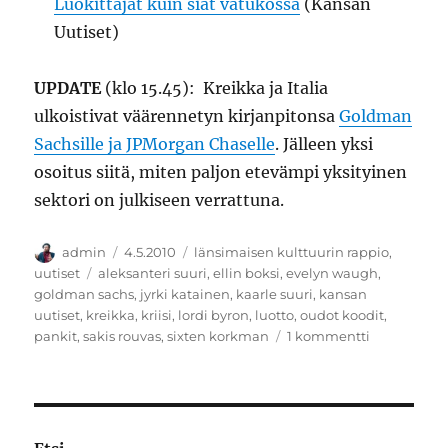
Luokittajat kuin siat vatukossa
(Kansan
Uutiset)
UPDATE
(klo 15.45): Kreikka ja Italia
ulkoistivat väärennetyn kirjanpitonsa
Goldman
Sachsille ja JPMorgan Chaselle
. Jälleen yksi
osoitus siitä, miten paljon etevämpi yksityinen
sektori on julkiseen verrattuna.
Kirjoittaja
Julkaistu
Kategoriat
admin
4.5.2010
länsimaisen kulttuurin rappio
,
Avainsanat
uutiset
aleksanteri suuri
,
ellin boksi
,
evelyn waugh
,
goldman sachs
,
jyrki katainen
,
kaarle suuri
,
kansan
uutiset
,
kreikka
,
kriisi
,
lordi byron
,
luotto
,
oudot koodit
,
artikkeliin
pankit
,
sakis rouvas
,
sixten korkman
1 kommentti
Nuo
mainiot
miehet
valkoisissa
toogissaan