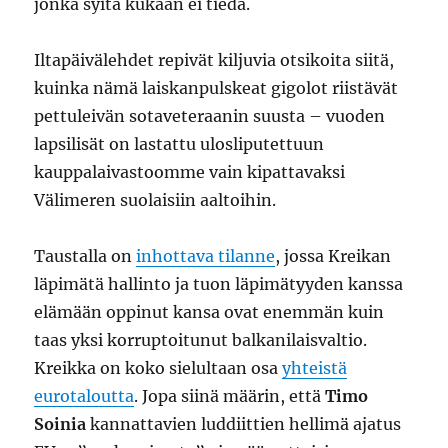
jonka syitä kukaan ei tiedä.
Iltapäivälehdet repivät kiljuvia otsikoita siitä,
kuinka nämä laiskanpulskeat gigolot riistävät
pettuleivän sotaveteraanin suusta – vuoden
lapsilisät on lastattu ulosliputettuun
kauppalaivastoomme vain kipattavaksi
Välimeren suolaisiin aaltoihin.
Taustalla on
inhottava tilanne
, jossa Kreikan
läpimätä hallinto ja tuon läpimätyyden kanssa
elämään oppinut kansa ovat enemmän kuin
taas yksi korruptoitunut balkanilaisvaltio.
Kreikka on koko sielultaan osa
yhteistä
eurotaloutta
. Jopa siinä määrin, että
Timo
Soinia
kannattavien luddiittien hellimä ajatus