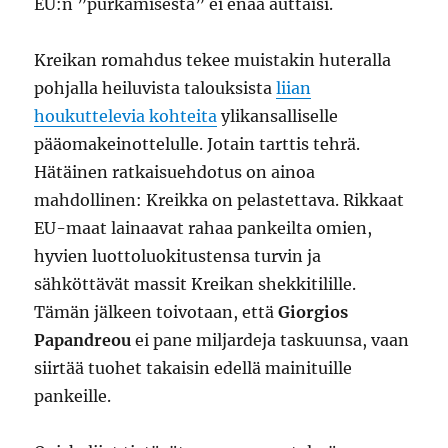
EU:n ”purkamisesta” ei enää auttaisi.
Kreikan romahdus tekee muistakin huteralla
pohjalla heiluvista talouksista
liian
houkuttelevia kohteita
ylikansalliselle
pääomakeinottelulle. Jotain tarttis tehrä.
Hätäinen ratkaisuehdotus on ainoa
mahdollinen: Kreikka on pelastettava. Rikkaat
EU-maat lainaavat rahaa pankeilta omien,
hyvien luottoluokitustensa turvin ja
sähköttävät massit Kreikan shekkitilille.
Tämän jälkeen toivotaan, että
Giorgios
Papandreou
ei pane miljardeja taskuunsa, vaan
siirtää tuohet takaisin edellä mainituille
pankeille.