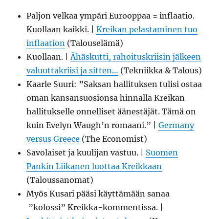
Paljon velkaa ympäri Eurooppaa = inflaatio.
Kuollaan kaikki. |
Kreikan pelastaminen tuo
inflaation
(Talouselämä)
Kuollaan. |
Ähäskutti, rahoituskriisin jälkeen
valuuttakriisi ja sitten…
(Tekniikka & Talous)
Kaarle Suuri: ”Saksan hallituksen tulisi ostaa
oman kansansuosionsa hinnalla Kreikan
hallitukselle onnelliset äänestäjät. Tämä on
kuin Evelyn Waugh’n romaani.” |
Germany
versus Greece
(The Economist)
Savolaiset ja kuulijan vastuu. |
Suomen
Pankin Liikanen luottaa Kreikkaan
(Taloussanomat)
Myös Kusari pääsi käyttämään sanaa
”kolossi” Kreikka-kommentissa. |