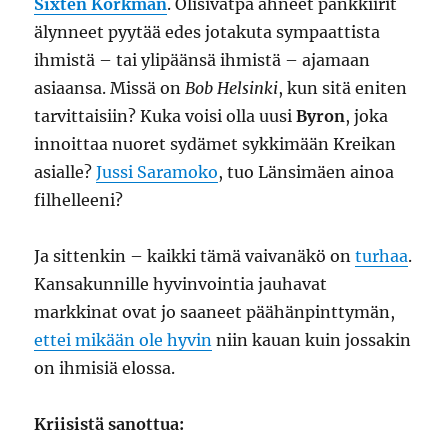
Sixten Korkman
. Olisivatpa ahneet pankkiirit
älynneet pyytää edes jotakuta sympaattista
ihmistä – tai ylipäänsä ihmistä – ajamaan
asiaansa. Missä on
Bob Helsinki
, kun sitä eniten
tarvittaisiin? Kuka voisi olla uusi
Byron
, joka
innoittaa nuoret sydämet sykkimään Kreikan
asialle?
Jussi Saramoko
, tuo Länsimäen ainoa
filhelleeni?
Ja sittenkin – kaikki tämä vaivanäkö on
turhaa
.
Kansakunnille hyvinvointia jauhavat
markkinat ovat jo saaneet päähänpinttymän,
ettei mikään ole hyvin
niin kauan kuin jossakin
on ihmisiä elossa.
Kriisistä sanottua: