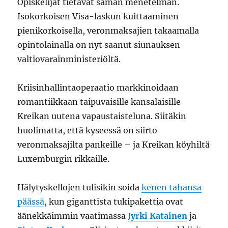
Opiskelijat tietävät saman menetelmän.
Isokorkoisen Visa-laskun kuittaaminen
pienikorkoisella, veronmaksajien takaamalla
opintolainalla on nyt saanut siunauksen
valtiovarainministeriöltä.
Kriisinhallintaoperaatio markkinoidaan
romantiikkaan taipuvaisille kansalaisille
Kreikan uutena vapaustaisteluna. Siitäkin
huolimatta, että kyseessä on siirto
veronmaksajilta pankeille – ja Kreikan köyhiltä
Luxemburgin rikkaille.
Hälytyskellojen tulisikin soida
kenen tahansa
päässä
, kun giganttista tukipakettia ovat
äänekkäimmin vaatimassa
Jyrki Katainen
ja