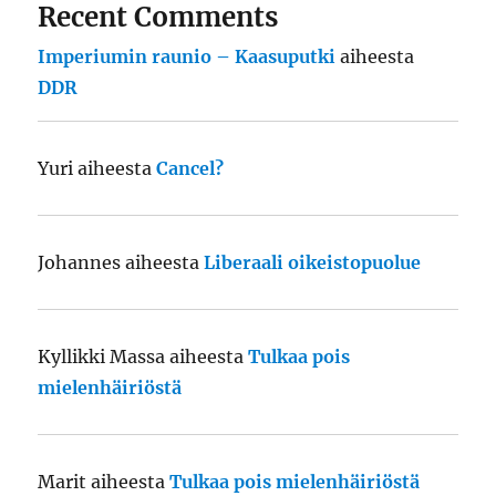
Recent Comments
Imperiumin raunio – Kaasuputki
aiheesta
DDR
Yuri
aiheesta
Cancel?
Johannes
aiheesta
Liberaali oikeistopuolue
Kyllikki Massa
aiheesta
Tulkaa pois
mielenhäiriöstä
Marit
aiheesta
Tulkaa pois mielenhäiriöstä