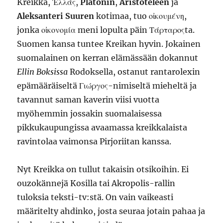
Kreikka, Ἑλλάς,
Platonin
,
Aristoteleen
ja
Aleksanteri Suuren
kotimaa, tuo οἰκουμένη,
jonka οἰκονομία meni lopulta päin Τάρταροςta.
Suomen kansa tuntee Kreikan hyvin. Jokainen
suomalainen on kerran elämässään dokannut
Ellin Boksissa
Rodoksella, ostanut rantarolexin
epämääräiseltä Γιώργος-nimiseltä mieheltä ja
tavannut saman kaverin viisi vuotta
myöhemmin jossakin suomalaisessa
pikkukaupungissa avaamassa kreikkalaista
ravintolaa vaimonsa Pirjoriitan kanssa.
Nyt Kreikka on tullut takaisin otsikoihin. Ei
ouzokännejä Kosilla tai Akropolis-rallin
tuloksia teksti-tv:stä. On vain vaikeasti
määritelty ahdinko, josta seuraa jotain pahaa ja