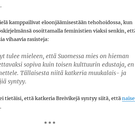
.
vielä kamppailivat eloonjäämisestään tehohoidossa, kun
töskirjelmänsä osoittamalla feministien viaksi senkin, ett
ia vihaavia rasisteja:
 nyt tulee mieleen, että Suomessa mies on hieman
avaksi sopiva kuin toisen kulttuurin edustaja, en
ettele. Tällaisesta niitä katkeria muukalais- ja
jiä syntyy.
ei tietäisi, että katkeria Breivikejä syntyy siitä, että
naise
.
* * *