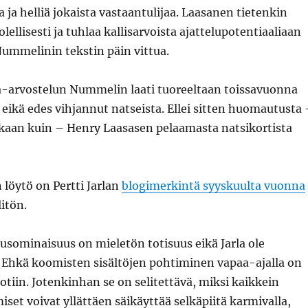
a ja helliä jokaista vastaantulijaa. Laasanen tietenkin
olellisesti ja tuhlaa kallisarvoista ajattelupotentiaaliaan
mmelinin tekstin päin vittua.
ja-arvostelun Nummelin laati tuoreeltaan toissavuonna
eikä edes vihjannut natseista. Ellei sitten huomautusta 
an kuin – Henry Laasasen pelaamasta natsikortista
löytö on Pertti Jarlan
blogimerkintä syyskuulta vuonna
litön.
sominaisuus on mieletön totisuus eikä Jarla ole
 Ehkä koomisten sisältöjen pohtiminen vapaa-ajalla on
kotiin. Jotenkinhan se on selitettävä, miksi kaikkein
et voivat yllättäen säikäyttää selkäpiitä karmivalla,