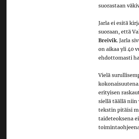
suorastaan väkiv
Jarla ei esitä ki
suoraan, että Va
Breivik
. Jarla s
on aikaa yli 40 
ehdottomasti har
Vielä surullisem
kokonaisuutena. 
erityisen raskau
siellä täällä nii
tekstin pitäisi 
taideteoksena ei
toimintaohjeena