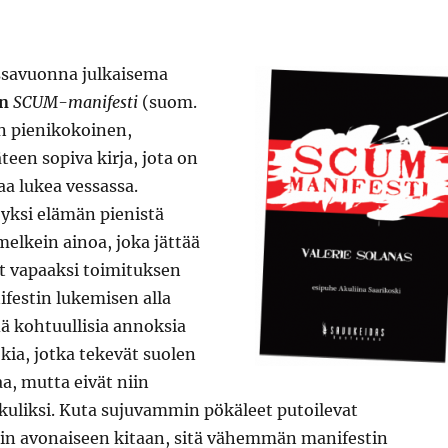
ssavuonna julkaisema
in
SCUM-manifesti
(suom.
n pienikokoinen,
teen sopiva kirja, jota on
a lukea vessassa.
yksi elämän pienistä
melkein ainoa, joka jättää
 vapaaksi toimituksen
nifestin lukemisen alla
ä kohtuullisia annoksia
okia, jotka tekevät suolen
aa, mutta eivät niin
ikuliksi. Kuta sujuvammin pökäleet putoilevat
inin avonaiseen kitaan, sitä vähemmän manifestin