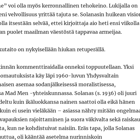
e” voi olla myös kerronnallinen tehokeino. Lukijalla on
ni velvollisuus yrittää tajuta se. Solanasin huikean visio
lla itsestään selvää, ettei kirjoittaja aio heti ensi viikolla
n puolet maailman väestöstä tappavaa armeijaa.
ukutaito on nykyisellään hiukan retuperällä.
kinnän kommenttiraidalla onneksi toppuutellaan. Yksi
omautuksista käy läpi 1960-luvun Yhdysvaltain
 naisen asemaa sodanjälkeisessä moralistisessa,
a Mad Men -yhteiskunnassa. Solanas (s. 1936) oli juuri
deltu kuin ikäluokkansa nainen saattoi olla eikä hänen
kuin ei usein vieläkään – asiassa nähty mitään ongelmaa
nvapauksien rajoittaminen ja suora väkivalta sekä raiskau
a, kun ne kohdistuivat naisiin. Eräs tapa, jolla Solanas
uuttua, oli kääntää asetelma nurinniskoin