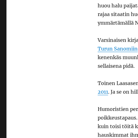
huou halu paijat
rajaa sitaatin hu
ymmärtämällä Nu
Varsinaisen kir
Turun Sanomiin
kenenkäs muunka
sellaisena pidä.
Toinen Laasasen 
2011
. Ja se on hil
Humoristien peru
poikkeustapaus.
kuin toisi töitä 
hauskimmat ihmis