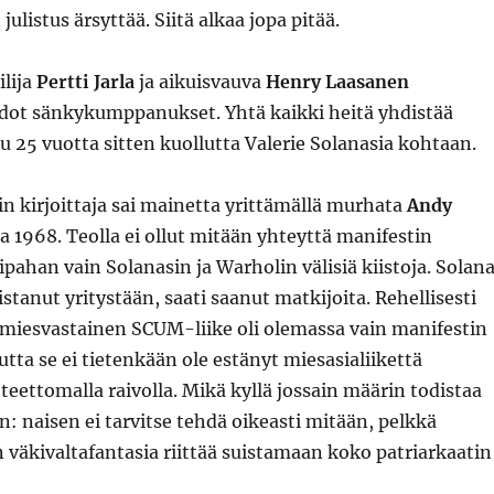
ulistus ärsyttää. Siitä alkaa jopa pitää.
ilija
Pertti Jarla
ja aikuisvauva
Henry Laasanen
ot sänkykumppanukset. Yhtä kaikki heitä yhdistää
25 vuotta sitten kuollutta Valerie Solanasia kohtaan.
 kirjoittaja sai mainetta yrittämällä murhata
Andy
 1968. Teolla ei ollut mitään yhteyttä manifestin
ahan vain Solanasin ja Warholin välisiä kiistoja. Solan
istanut yritystään, saati saanut matkijoita. Rehellisesti
miesvastainen SCUM-liike oli olemassa vain manifestin
utta se ei tietenkään ole estänyt miesasialiikettä
eettomalla raivolla. Mikä kyllä jossain määrin todistaa
n: naisen ei tarvitse tehdä oikeasti mitään, pelkkä
väkivaltafantasia riittää suistamaan koko patriarkaatin