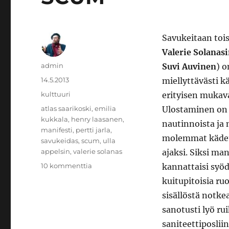
Savukeitaan toi
Valerie Solanas
Kirjoittaja
admin
Suvi Auvinen
) o
Julkaistu
14.5.2013
miellyttävästi kä
Kategoriat
kulttuuri
erityisen mukava
Avainsanat
atlas saarikoski
,
emilia
Ulostaminen on 
kukkala
,
henry laasanen
,
nautinnoista ja 
manifesti
,
pertti jarla
,
molemmat kädet
savukeidas
,
scum
,
ulla
appelsin
,
valerie solanas
ajaksi. Siksi ma
artikkeliin
10 kommenttia
kannattaisi syöd
SCUM
kuitupitoisia ru
sisällöstä notke
sanotusti lyö ru
saniteettiposli