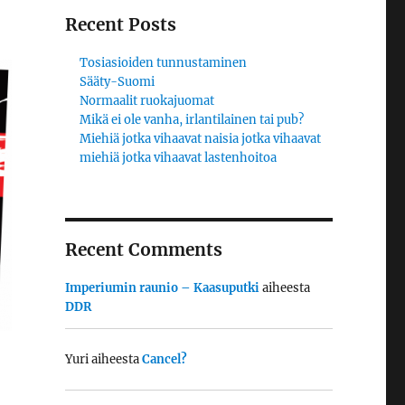
Recent Posts
Tosiasioiden tunnustaminen
Sääty-Suomi
Normaalit ruokajuomat
Mikä ei ole vanha, irlantilainen tai pub?
Miehiä jotka vihaavat naisia jotka vihaavat
miehiä jotka vihaavat lastenhoitoa
Recent Comments
Imperiumin raunio – Kaasuputki
aiheesta
DDR
Yuri
aiheesta
Cancel?