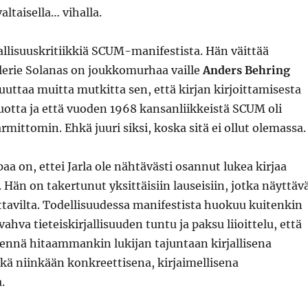
altaisella… vihalla.
rjallisuuskritiikkiä SCUM-manifestista. Hän väittää
lerie Solanas on joukkomurhaa vaille
Anders Behring
ivuuttaa muitta mutkitta sen, että kirjan kirjoittamisesta
vuotta ja että vuoden 1968 kansanliikkeistä SCUM oli
mittomin. Ehkä juuri siksi, koska sitä ei ollut olemassa.
paa on, ettei Jarla ole nähtävästi osannut lukea kirjaa
Hän on takertunut yksittäisiin lauseisiin, jotka näyttäv
ttavilta. Todellisuudessa manifestista huokuu kuitenkin
n vahva tieteiskirjallisuuden tuntu ja paksu liioittelu, että
mennä hitaammankin lukijan tajuntaan kirjallisena
kä niinkään konkreettisena, kirjaimellisena
.