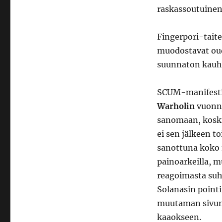
raskassoutuinen j
Fingerpori-taite
muodostavat oud
suunnaton kauhu 
SCUM-manifestin
Warholin
vuonna
sanomaan, koskip
ei sen jälkeen to
sanottuna koko 
painoarkeilla, m
reagoimasta suht
Solanasin pointi
muutaman sivun 
kaaokseen.