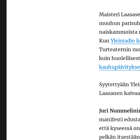
Maisteri Laasase
muuhun parisuhd
naiskammoista ma
Kun
Yleisradio k
Turteaternin mo
kuin huolellises
kauhupäivityks
Syytettyään Ylei
Laasanen kaivaa 
Juri Nummelini
manifesti edusta
että kyseessä on
pelkän itsestään