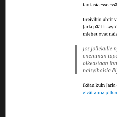
fantasiaesseessä
Breivikin uhrit 
Jarla päätti syy
miehet ovat nais
Jos jollekulle
enemmän tapett
oikeastaan ihm
naisvihaisia äi
Ikään kuin Jarla 
eivät anna pillua