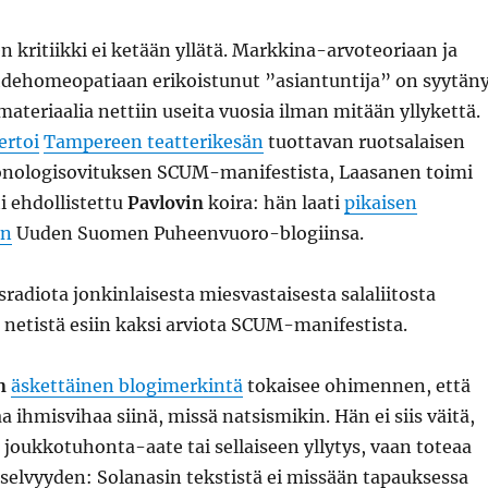
n kritiikki ei ketään yllätä. Markkina-arvoteoriaan ja
ehomeopatiaan erikoistunut ”asiantuntija” on syytän
teriaalia nettiin useita vuosia ilman mitään yllykettä.
ertoi
Tampereen teatterikesän
tuottavan ruotsalaisen
nologisovituksen SCUM-manifestista, Laasanen toimi
ti ehdollistettu
Pavlovin
koira: hän laati
pikaisen
en
Uuden Suomen Puheenvuoro-blogiinsa.
sradiota jonkinlaisesta miesvastaisesta salaliitosta
netistä esiin kaksi arviota SCUM-manifestista.
n
äskettäinen blogimerkintä
tokaisee ohimennen, että
a ihmisvihaa siinä, missä natsismikin. Hän ei siis väitä,
 joukkotuhonta-aate tai sellaiseen yllytys, vaan toteaa
selvyyden: Solanasin tekstistä ei missään tapauksessa