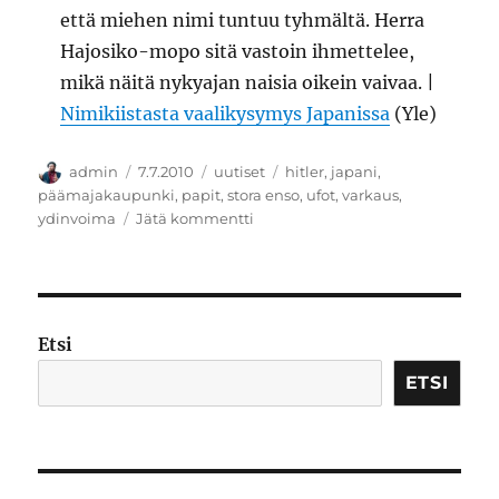
että miehen nimi tuntuu tyhmältä. Herra
Hajosiko-mopo sitä vastoin ihmettelee,
mikä näitä nykyajan naisia oikein vaivaa. |
Nimikiistasta vaalikysymys Japanissa
(Yle)
Kirjoittaja
Julkaistu
Kategoriat
Avainsanat
admin
7.7.2010
uutiset
hitler
,
japani
,
päämajakaupunki
,
papit
,
stora enso
,
ufot
,
varkaus
,
artikkeliin
ydinvoima
Jätä kommentti
Kesäisen
uutistulvan
akanvirrassa
Etsi
ETSI