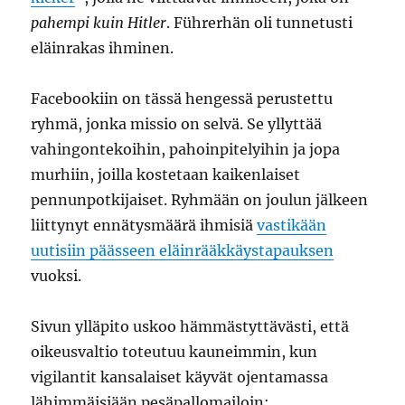
pahempi kuin Hitler
. Führerhän oli tunnetusti
eläinrakas ihminen.
Facebookiin on tässä hengessä perustettu
ryhmä, jonka missio on selvä. Se yllyttää
vahingontekoihin, pahoinpitelyihin ja jopa
murhiin, joilla kostetaan kaikenlaiset
pennunpotkijaiset. Ryhmään on joulun jälkeen
liittynyt ennätysmäärä ihmisiä
vastikään
uutisiin päässeen eläinrääkkäystapauksen
vuoksi.
Sivun ylläpito uskoo hämmästyttävästi, että
oikeusvaltio toteutuu kauneimmin, kun
vigilantit kansalaiset käyvät ojentamassa
lähimmäisiään pesäpallomailoin: