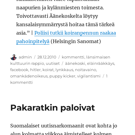
naapurien ja kylänmiesten toimesta.
Toivottavasti Äänekoskelta löytyy
kansalaisymmärrystä hoitaa tämä tärkeä
asia.” |
Poliisi tutkii koiranpennun raakaa
pahoinpitelyä
(Helsingin Sanomat)
Kirjoittaja
Julkaistu
Kategoriat
admin
28.12.2010
kommentti
,
länsimaisen
Avainsanat
kulttuurin rappio
,
uutiset
äänekoski
,
eläinrääkkäys
,
facebook
,
hitler
,
koirat
,
lynkkaus
,
noitavaino
,
omankädenoikeus
,
puppy kicker
,
vigilantismi
1
artikkeliin
kommentti
Kuuma
koira
Pakaratkin paloivat
Suomalaiset uutisnarkomaanit ovat kohta jo
alun kolmatta viikkoa äimistelleet kolmen