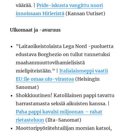
väärää. |
Pride-iskusta vangittu nuori
innoissaan Hitleristä
(Kansan Uutiset)
Ulkomaat ja -avaruus
”Laitaoikeistolaista Lega Nord -puoluetta
edustava Borghezio on tullut tunnetuksi
maahanmuuttovihamielisistä
mielipiteistään.” |
Italialaismeppi vaatii
EU:lle omaa ufo-virastoa
(Helsingin
Sanomat)
Shokkiuutinen! Katolilainen pappi tavattu
harrastamasta seksiä aikuisten kanssa. |
Paha pappi kavalsi miljoonan – rahat
rietasteluun
(Ilta-Sanomat)
Moottoripyörätehtailijan morsian katsoi,