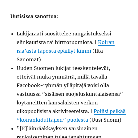
Uutisissa sanottua:
Lukijaraati suosittelee rangaistukseksi
elinkautista tai hirttotuomiota. |
Koiran
raa’asta taposta epäillyt kiinni
(Ilta-
Sanomat)
Uuden Suomen lukijat teeskentelevät,
etteivät muka ymmärrä, millä tavalla
Facebook-ryhmän ylläpitäjä voisi olla
vastuussa ”sisäisen suojeluskuntalaisensa”
löytäneitten kansalaisten verkon
ulkopuolisista aktiviteeteista. |
Poliisi pelkää
”koirankiduttajien” puolesta
(Uusi Suomi)
”[E]läinrääkkäyksen varsinainen
rankaiseminen tulee tapahtumaan