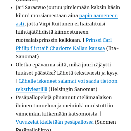
Jari Sarasvuo joutuu pitelemään kaksin käsin
kiinni morsiamestaan aina
papin aameneen
asti
, jotta Virpi Kuitunen ei hairahtuisi
hiihtäjätähdistä kiinnostuneen
ruotsalaisprinssin kelkkaan. |
Prinssi Carl
Philip flirttaili Charlotte Kallan kanssa
(Ilta-
Sanomat)
Oletko epävarma siitä, mikä juuri räjäytti
hiukset päästäsi? Lähetä tekstiviesti ja kysy.
|
Lähelle iskeneet salamat voi saada tietoon
tekstiviestillä
(Helsingin Sanomat)
Pesäpallopelejä piinannut etelämaalaisen
iloinen tunnelma ja meininki onnistuttiin
viimeinkin kitkemään katsomoista. |
Vuvuzelat kielletään pesäpallossa
(Suomen
Pesäpalloliitto)