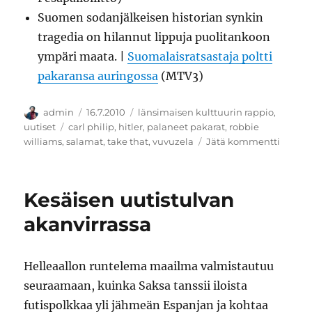
Suomen sodanjälkeisen historian synkin
tragedia on hilannut lippuja puolitankoon
ympäri maata. |
Suomalaisratsastaja poltti
pakaransa auringossa
(MTV3)
Kirjoittaja
Julkaistu
Kategoriat
admin
16.7.2010
länsimaisen kulttuurin rappio
,
Avainsanat
uutiset
carl philip
,
hitler
,
palaneet pakarat
,
robbie
artikke
williams
,
salamat
,
take that
,
vuvuzela
Jätä kommentti
Pakara
paloiva
Kesäisen uutistulvan
akanvirrassa
Helleaallon runtelema maailma valmistautuu
seuraamaan, kuinka Saksa tanssii iloista
futispolkkaa yli jähmeän Espanjan ja kohtaa