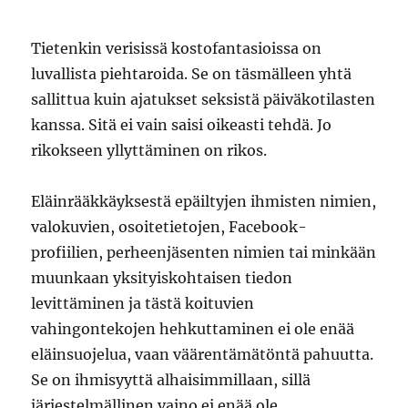
Tietenkin verisissä kostofantasioissa on
luvallista piehtaroida. Se on täsmälleen yhtä
sallittua kuin ajatukset seksistä päiväkotilasten
kanssa. Sitä ei vain saisi oikeasti tehdä. Jo
rikokseen yllyttäminen on rikos.
Eläinrääkkäyksestä epäiltyjen ihmisten nimien,
valokuvien, osoitetietojen, Facebook-
profiilien, perheenjäsenten nimien tai minkään
muunkaan yksityiskohtaisen tiedon
levittäminen ja tästä koituvien
vahingontekojen hehkuttaminen ei ole enää
eläinsuojelua, vaan väärentämätöntä pahuutta.
Se on ihmisyyttä alhaisimmillaan, sillä
järjestelmällinen vaino ei enää ole