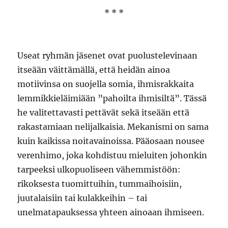
* * *
Useat ryhmän jäsenet ovat puolustelevinaan
itseään väittämällä, että heidän ainoa
motiivinsa on suojella somia, ihmisrakkaita
lemmikkieläimiään ”pahoilta ihmisiltä”. Tässä
he valitettavasti pettävät sekä itseään että
rakastamiaan nelijalkaisia. Mekanismi on sama
kuin kaikissa noitavainoissa. Pääosaan nousee
verenhimo, joka kohdistuu mieluiten johonkin
tarpeeksi ulkopuoliseen vähemmistöön:
rikoksesta tuomittuihin, tummaihoisiin,
juutalaisiin tai kulakkeihin – tai
unelmatapauksessa yhteen ainoaan ihmiseen.