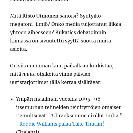
Mitä
Risto Uimonen
sanoisi? Syntyikö
megafoni-ilmiö? Onko media tuijottanut liikaa
yhteen aiheeseen? Kukaties debatoinnin
kiimassa on sivuutettu syyttä suotta muita
asioita.
On siis enemmän kuin paikallaan kurkistaa,
mitä
muita
otsikoita viime päivien
uutistarjottimet tällä kertaa sisältävät:
Ympäri maailman vuosina 1995–96
itsemurhan tehneiden teinityttöjen omaiset
riemuitsevat: ”Uhrauksemme ei ollut turha.”
|
Robbie Williams palaa Take Thatiin!
(Iltalehti)