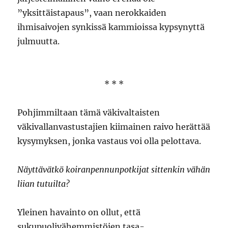
”yksittäistapaus”, vaan nerokkaiden
ihmisaivojen synkissä kammioissa kypsynyttä
julmuutta.
* * *
Pohjimmiltaan tämä väkivaltaisten
väkivallanvastustajien kiimainen raivo herättää
kysymyksen, jonka vastaus voi olla pelottava.
Näyttävätkö koiranpennunpotkijat sittenkin vähän
liian tutuilta?
Yleinen havainto on ollut, että
sukupuolivähemmistöjen tasa-