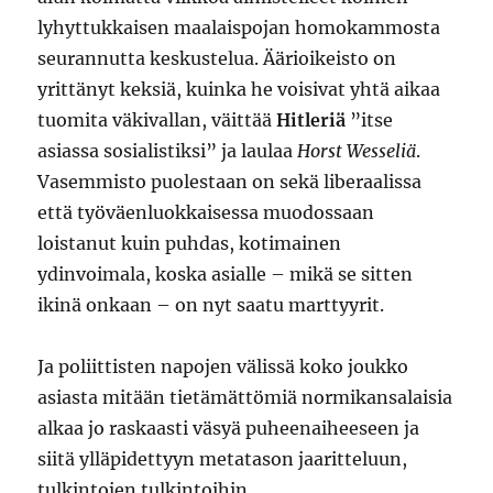
lyhyttukkaisen maalaispojan homokammosta
seurannutta keskustelua. Äärioikeisto on
yrittänyt keksiä, kuinka he voisivat yhtä aikaa
tuomita väkivallan, väittää
Hitleriä
”itse
asiassa sosialistiksi” ja laulaa
Horst Wesseliä
.
Vasemmisto puolestaan on sekä liberaalissa
että työväenluokkaisessa muodossaan
loistanut kuin puhdas, kotimainen
ydinvoimala, koska asialle – mikä se sitten
ikinä onkaan – on nyt saatu marttyyrit.
Ja poliittisten napojen välissä koko joukko
asiasta mitään tietämättömiä normikansalaisia
alkaa jo raskaasti väsyä puheenaiheeseen ja
siitä ylläpidettyyn metatason jaaritteluun,
tulkintojen tulkintoihin.