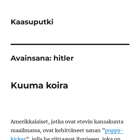
Kaasuputki
Avainsana:
hitler
Kuuma koira
Amerikkalaiset, jotka ovat etevin kansakunta
maailmassa, ovat kehittäneet sanan ”
puppy-
kicker
”, jolla he viittaavat ihmiseen, joka on