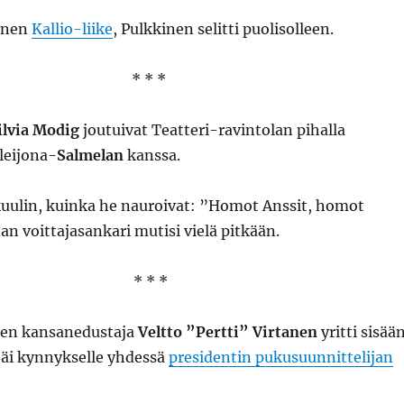
ainen
Kallio-liike
, Pulkkinen selitti puolisolleen.
* * *
ilvia Modig
joutuivat Teatteri-ravintolan pihalla
leijona-
Salmelan
kanssa.
 kuulin, kuinka he nauroivat: ”Homot Anssit, homot
dan voittajasankari mutisi vielä pitkään.
* * *
ten kansanedustaja
Veltto ”Pertti” Virtanen
yritti sisää
 jäi kynnykselle yhdessä
presidentin pukusuunnittelijan