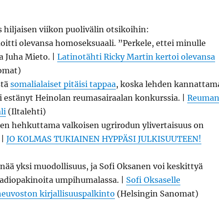
 hiljaisen viikon puolivälin otsikoihin:
oitti olevansa homoseksuaali. ”Perkele, ettei minulle
a Juha Mieto. |
Latinotähti Ricky Martin kertoi olevansa
omat)
stä
somalialaiset pitäisi tappaa
, koska lehden kannattam
ei estänyt Heinolan reumasairaalan konkurssia. |
Reuma
li
(Iltalehti)
ien hehkuttama valkoisen ugrirodun ylivertaisuus on
 |
JO KOLMAS TUKIAINEN HYPPÄSI JULKISUUTEEN!
ää yksi muodollisuus, ja Sofi Oksanen voi keskittyä
adiopakinoita umpihumalassa. |
Sofi Oksaselle
euvoston kirjallisuuspalkinto
(Helsingin Sanomat)