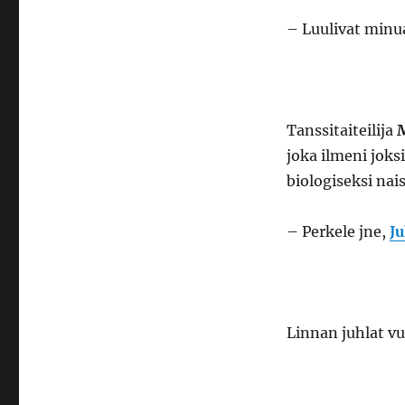
– Luulivat minua
Tanssitaiteilija
joka ilmeni joks
biologiseksi nais
– Perkele jne,
J
Linnan juhlat v