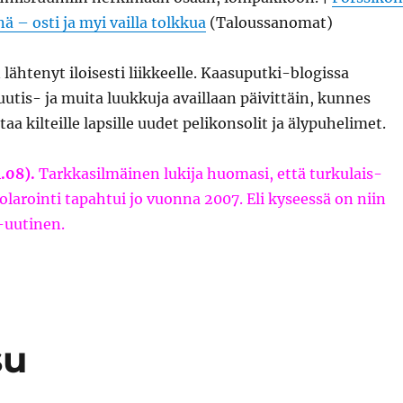
ä – osti ja myi vailla tolkkua
(Taloussanomat)
lähtenyt iloisesti liikkeelle. Kaasuputki-blogissa
uutis- ja muita luukkuja availlaan päivittäin, kunnes
taa kilteille lapsille uudet pelikonsolit ja älypuhelimet.
1.08).
Tarkkasilmäinen lukija huomasi, että turkulais-
olarointi tapahtui jo vuonna 2007. Eli kyseessä on niin
-uutinen.
su