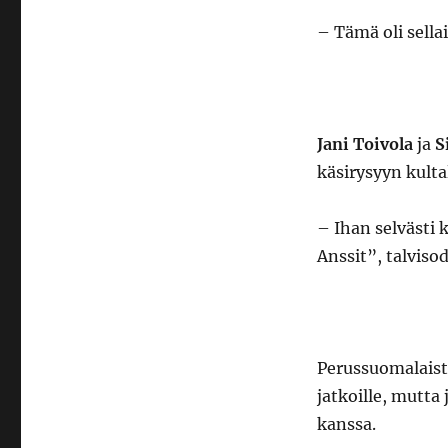
– Tämä oli sell
Jani Toivola
ja
S
käsirysyyn kulta
– Ihan selvästi
Anssit”, talviso
Perussuomalais
jatkoille, mutta
kanssa.