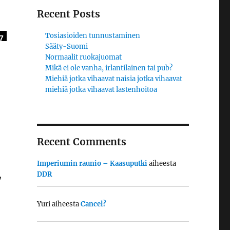
Recent Posts
Tosiasioiden tunnustaminen
7
Sääty-Suomi
Normaalit ruokajuomat
Mikä ei ole vanha, irlantilainen tai pub?
Miehiä jotka vihaavat naisia jotka vihaavat
miehiä jotka vihaavat lastenhoitoa
Recent Comments
Imperiumin raunio – Kaasuputki
aiheesta
,
DDR
Yuri
aiheesta
Cancel?