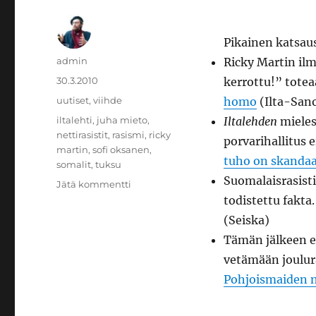
Pikainen katsaus
Kirjoittaja
admin
Ricky Martin ilm
Julkaistu
30.3.2010
kerrottu!” totea
Kategoriat
uutiset
,
viihde
homo
(Ilta-San
Avainsanat
iltalehti
,
juha mieto
,
Iltalehden
miele
nettirasistit
,
rasismi
,
ricky
porvarihallitus 
martin
,
sofi oksanen
,
tuho on skandaa
somalit
,
tuksu
Suomalaisrasist
artikkeliin
Jätä kommentti
Ricky,
todistettu fakta.
Sofi
(Seiska)
ja
Tämän jälkeen en
Tuksu
vetämään joulur
Pohjoismaiden n