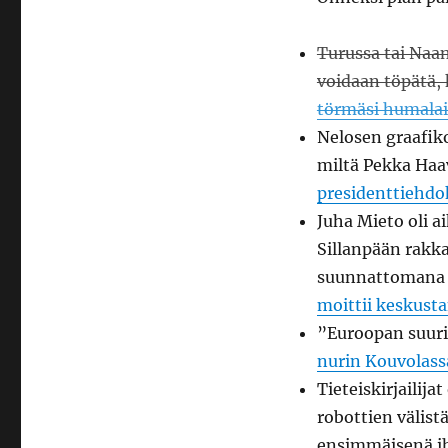
Uutispuuron
jytkymantelit
Turussa tai Naan
voidaan töpätä, 
törmäsi humalai
Nelosen graafiko
miltä Pekka Haav
presidenttiehdok
Juha Mieto oli a
Sillanpään rakka
suunnattomana 
moittii keskusta
”Euroopan suurin
nurin Kouvolass
Tieteiskirjailija
robottien välist
ensimmäisenä i