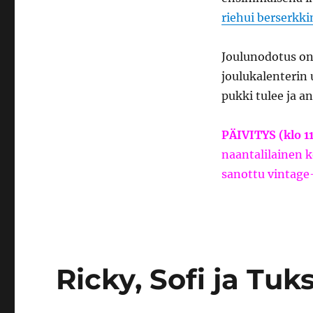
riehui berserkkin
Joulunodotus on 
joulukalenterin 
pukki tulee ja an
PÄIVITYS (klo 1
naantalilainen k
sanottu vintage
Ricky, Sofi ja Tuk