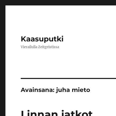
Kaasuputki
Vierailulla Zeitgeistissa
Avainsana:
juha mieto
Linnan jatkot