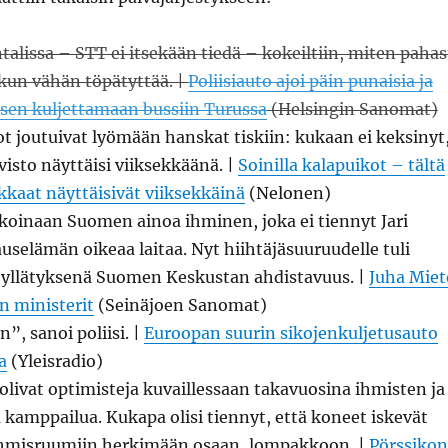
talissa – STT ei itsekään tiedä – kokeiltiin, miten pahas
kun vähän töpätyttää. |
Poliisiauto ajoi päin punaisia ja
sen kuljettamaan bussiin Turussa
(Helsingin Sanomat)
t joutuivat lyömään hanskat tiskiin: kukaan ei keksinyt
isto näyttäisi viiksekkäänä. |
Soinilla kalapuikot – tältä
kaat näyttäisivät viiksekkäinä
(Nelonen)
ikoinaan Suomen ainoa ihminen, joka ei tiennyt Jari
uselämän oikeaa laitaa. Nyt hiihtäjäsuuruudelle tuli
yllätyksenä Suomen Keskustan ahdistavuus. |
Juha Miet
n ministerit
(Seinäjoen Sanomat)
”, sanoi poliisi. |
Euroopan suurin sikojenkuljetusauto
a
(Yleisradio)
t olivat optimisteja kuvaillessaan takavuosina ihmisten ja
ä kamppailua. Kukapa olisi tiennyt, että koneet iskevät
hmisruumiin herkimään osaan, lompakkoon. |
Pörssiko