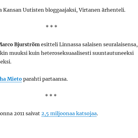
 Kansan Uutisten bloggaajaksi, Virtanen ärhenteli.
* * *
Marco Bjurström
esitteli Linnassa salaisen seuralaisensa,
ikin muuksi kuin heteroseksuaalisesti suuntautuneeksi
eksi.
uha Mieto
parahti partaansa.
* * *
uonna 2011 saivat
2,5 miljoonaa katsojaa
.