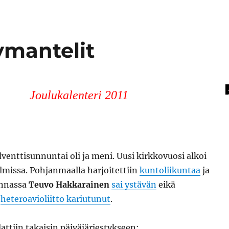
ymantelit
Joulukalenteri 2011
enttisunnuntai oli ja meni. Uusi kirkkovuosi alkoi
lmissa. Pohjanmaalla harjoitettiin
kuntoliikuntaa
ja
nnassa
Teuvo Hakkarainen
sai ystävän
eikä
n
heteroavioliitto kariutunut
.
attiin takaisin päiväjärjestykseen: