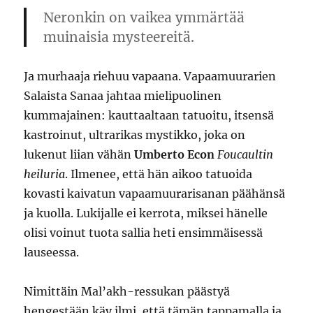
Neronkin on vaikea ymmärtää
muinaisia mysteereitä.
Ja murhaaja riehuu vapaana. Vapaamuurarien
Salaista Sanaa jahtaa mielipuolinen
kummajainen: kauttaaltaan tatuoitu, itsensä
kastroinut, ultrarikas mystikko, joka on
lukenut liian vähän
Umberto Econ
Foucaultin
heiluria
. Ilmenee, että hän aikoo tatuoida
kovasti kaivatun vapaamuurarisanan päähänsä
ja kuolla. Lukijalle ei kerrota, miksei hänelle
olisi voinut tuota sallia heti ensimmäisessä
lauseessa.
Nimittäin Mal’akh-ressukan päästyä
hengestään käy ilmi, että tämän tappamalla ja