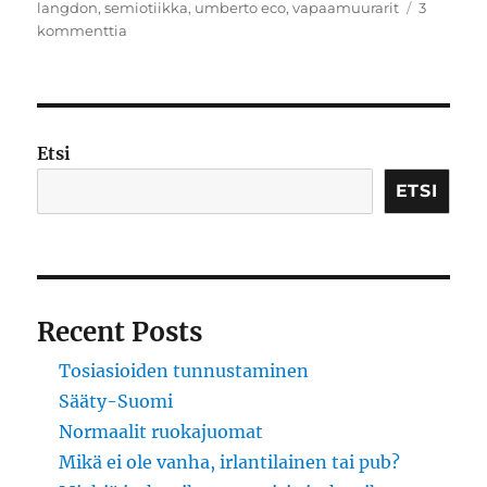
langdon
,
semiotiikka
,
umberto eco
,
vapaamuurarit
3
artikkeliin
kommenttia
Huonon
ylistys
Etsi
ETSI
Recent Posts
Tosiasioiden tunnustaminen
Sääty-Suomi
Normaalit ruokajuomat
Mikä ei ole vanha, irlantilainen tai pub?