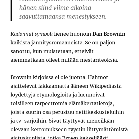
hänen siinä viime aikoina
saavuttamaansa menestykseen.
Kadonnut symboli
lienee huonoin
Dan Brownin
kaikista jännitysromaaneista. Se on paljon
sanottu, kun muistetaan, etteivät
aiemmatkaan olleet mitään mestariteoksia.
Brownin kirjoissa ei ole juonta. Hahmot
ajattelevat lakkaamatta ääneen Wikipediasta
löydettyjä etymologioita ja luennoivat
toisilleen tarpeettomia elämäkertatietoja,
joista suurin osa perustuu nettikeskusteluihin
ja tv-sarjoihin. Sivut täyttyvät meneillään
olevaan kertomukseen tyystin liittymättömistä
ajatuskuplista, jotka Brown kekseliäästi