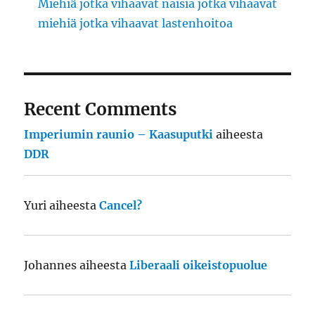
Miehiä jotka vihaavat naisia jotka vihaavat
miehiä jotka vihaavat lastenhoitoa
Recent Comments
Imperiumin raunio – Kaasuputki
aiheesta
DDR
Yuri
aiheesta
Cancel?
Johannes
aiheesta
Liberaali oikeistopuolue