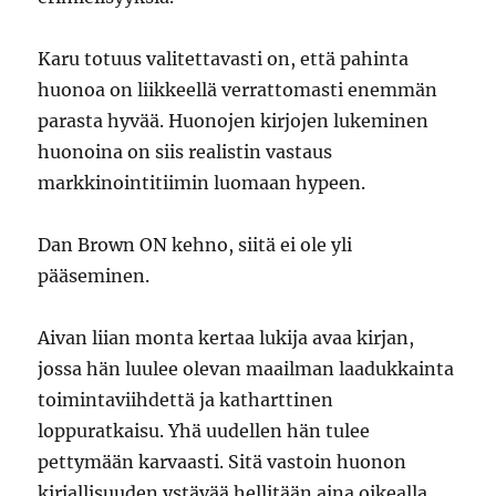
Karu totuus valitettavasti on, että pahinta
huonoa on liikkeellä verrattomasti enemmän
parasta hyvää. Huonojen kirjojen lukeminen
huonoina on siis realistin vastaus
markkinointitiimin luomaan hypeen.
Dan Brown ON kehno, siitä ei ole yli
pääseminen.
Aivan liian monta kertaa lukija avaa kirjan,
jossa hän luulee olevan maailman laadukkainta
toimintaviihdettä ja katharttinen
loppuratkaisu. Yhä uudellen hän tulee
pettymään karvaasti. Sitä vastoin huonon
kirjallisuuden ystävää hellitään aina oikealla