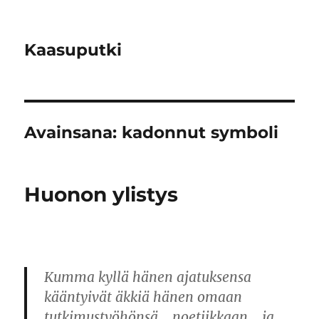
Kaasuputki
Avainsana:
kadonnut symboli
Huonon ylistys
Kumma kyllä hänen ajatuksensa
kääntyivät äkkiä hänen omaan
tutkimustyöhönsä… noetiikkaan… ja