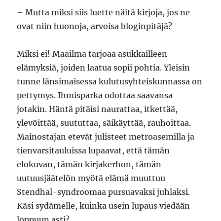
– Mutta miksi siis luette näitä kirjoja, jos ne
ovat niin huonoja, arvoisa bloginpitäjä?
Miksi ei! Maailma tarjoaa asukkailleen
elämyksiä, joiden laatua sopii pohtia. Yleisin
tunne länsimaisessa kulutusyhteiskunnassa on
pettymys. Ihmisparka odottaa saavansa
jotakin. Häntä pitäisi naurattaa, itkettää,
ylevöittää, suututtaa, säikäyttää, rauhoittaa.
Mainostajan etevät julisteet metroasemilla ja
tienvarsitauluissa lupaavat, että tämän
elokuvan, tämän kirjakerhon, tämän
uutuusjäätelön myötä elämä muuttuu
Stendhal-syndroomaa pursuavaksi juhlaksi.
Käsi sydämelle, kuinka usein lupaus viedään
loppuun asti?