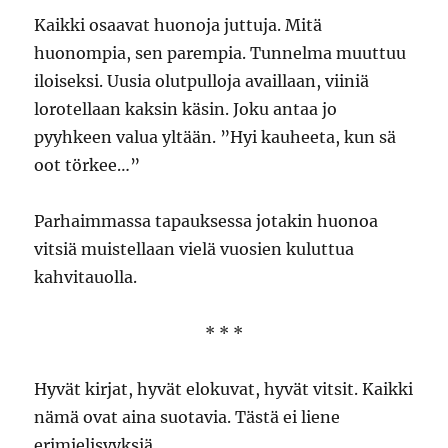
Kaikki osaavat huonoja juttuja. Mitä
huonompia, sen parempia. Tunnelma muuttuu
iloiseksi. Uusia olutpulloja availlaan, viiniä
lorotellaan kaksin käsin. Joku antaa jo
pyyhkeen valua yltään. ”Hyi kauheeta, kun sä
oot törkee…”
Parhaimmassa tapauksessa jotakin huonoa
vitsiä muistellaan vielä vuosien kuluttua
kahvitauolla.
* * *
Hyvät kirjat, hyvät elokuvat, hyvät vitsit. Kaikki
nämä ovat aina suotavia. Tästä ei liene
erimielisyyksiä.