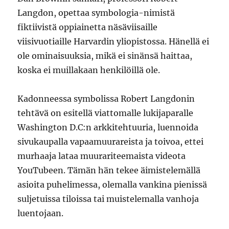
Langdon, opettaa symbologia-nimistä
fiktiivistä oppiainetta näsäviisaille
viisivuotiaille Harvardin yliopistossa. Hänellä ei
ole ominaisuuksia, mikä ei sinänsä haittaa,
koska ei muillakaan henkilöillä ole.
Kadonneessa symbolissa Robert Langdonin
tehtävä on esitellä viattomalle lukijaparalle
Washington D.C:n arkkitehtuuria, luennoida
sivukaupalla vapaamuurareista ja toivoa, ettei
murhaaja lataa muurariteemaista videota
YouTubeen. Tämän hän tekee äimistelemällä
asioita puhelimessa, olemalla vankina pienissä
suljetuissa tiloissa tai muistelemalla vanhoja
luentojaan.