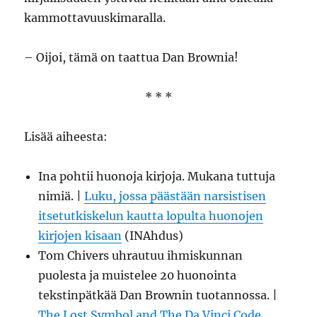
kammottavuuskimaralla.
– Oijoi, tämä on taattua Dan Brownia!
* * *
Lisää aiheesta:
Ina pohtii huonoja kirjoja. Mukana tuttuja
nimiä. |
Luku, jossa päästään narsistisen
itsetutkiskelun kautta lopulta huonojen
kirjojen kisaan
(INAhdus)
Tom Chivers uhrautuu ihmiskunnan
puolesta ja muistelee 20 huonointa
tekstinpätkää Dan Brownin tuotannossa. |
The Lost Symbol and The Da Vinci Code