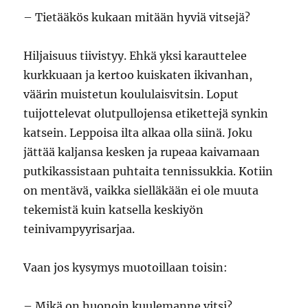
– Tietääkös kukaan mitään hyviä vitsejä?
Hiljaisuus tiivistyy. Ehkä yksi karauttelee
kurkkuaan ja kertoo kuiskaten ikivanhan,
väärin muistetun koululaisvitsin. Loput
tuijottelevat olutpullojensa etikettejä synkin
katsein. Leppoisa ilta alkaa olla siinä. Joku
jättää kaljansa kesken ja rupeaa kaivamaan
putkikassistaan puhtaita tennissukkia. Kotiin
on mentävä, vaikka sielläkään ei ole muuta
tekemistä kuin katsella keskiyön
teinivampyyrisarjaa.
Vaan jos kysymys muotoillaan toisin:
– Mikä on huonoin kuulemanne vitsi?