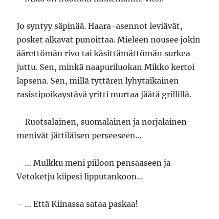
Jo syntyy säpinää. Haara-asennot leviävät,
posket alkavat punoittaa. Mieleen nousee jokin
äärettömän rivo tai käsittämättömän surkea
juttu. Sen, minkä naapuriluokan Mikko kertoi
lapsena. Sen, millä tyttären lyhytaikainen
rasistipoikaystävä yritti murtaa jäätä grillillä.
– Ruotsalainen, suomalainen ja norjalainen
menivät jättiläisen perseeseen…
– … Mulkku meni piiloon pensaaseen ja
Vetoketju kiipesi lipputankoon…
– … Että Kiinassa sataa paskaa!