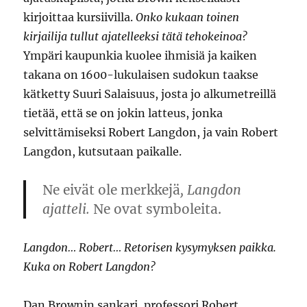
kirjoittaa kursiivilla.
Onko kukaan toinen
kirjailija tullut ajatelleeksi tätä tehokeinoa?
Ympäri kaupunkia kuolee ihmisiä ja kaiken
takana on 1600-lukulaisen sudokun taakse
kätketty Suuri Salaisuus, josta jo alkumetreillä
tietää, että se on jokin latteus, jonka
selvittämiseksi Robert Langdon, ja vain Robert
Langdon, kutsutaan paikalle.
Ne eivät ole merkkejä
, Langdon
ajatteli.
Ne ovat symboleita.
Langdon… Robert… Retorisen kysymyksen paikka.
Kuka on Robert Langdon?
Dan Brownin sankari, professori Robert