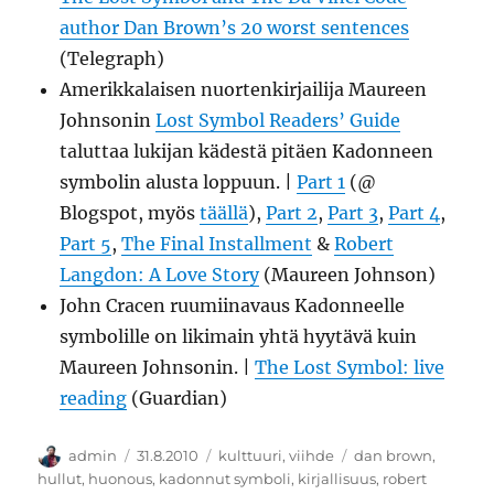
author Dan Brown’s 20 worst sentences
(Telegraph)
Amerikkalaisen nuortenkirjailija Maureen
Johnsonin
Lost Symbol Readers’ Guide
taluttaa lukijan kädestä pitäen Kadonneen
symbolin alusta loppuun. |
Part 1
(@
Blogspot, myös
täällä
),
Part 2
,
Part 3
,
Part 4
,
Part 5
,
The Final Installment
&
Robert
Langdon: A Love Story
(Maureen Johnson)
John Cracen ruumiinavaus Kadonneelle
symbolille on likimain yhtä hyytävä kuin
Maureen Johnsonin. |
The Lost Symbol: live
reading
(Guardian)
Kirjoittaja
Julkaistu
Kategoriat
Avainsanat
admin
31.8.2010
kulttuuri
,
viihde
dan brown
,
hullut
,
huonous
,
kadonnut symboli
,
kirjallisuus
,
robert