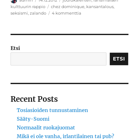
admin
14.12.2012
joulukalenteri
,
länsimaisen
Avainsanat
kulttuurin rappio
chez dominique
,
kansantalous
,
artikkeliin
seksismi
,
zalando
4 kommenttia
Kolme
kysymystä
viikonlopulle
Etsi
ETSI
Recent Posts
Tosiasioiden tunnustaminen
Sääty-Suomi
Normaalit ruokajuomat
Mikä ei ole vanha, irlantilainen tai pub?