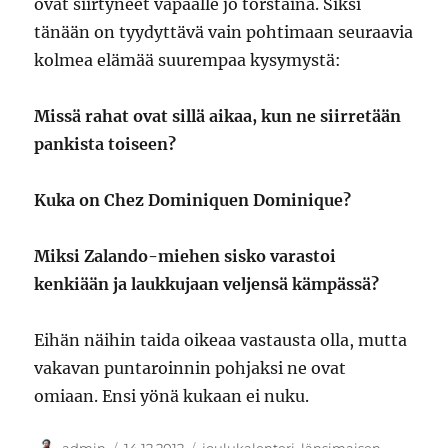
ovat siirtyneet vapaalle jo torstaina. Siksi
tänään on tyydyttävä vain pohtimaan seuraavia
kolmea elämää suurempaa kysymystä:
Missä rahat ovat sillä aikaa, kun ne siirretään
pankista toiseen?
Kuka on Chez Dominiquen Dominique?
Miksi Zalando-miehen sisko varastoi
kenkiään ja laukkujaan veljensä kämpässä?
Eihän näihin taida oikeaa vastausta olla, mutta
vakavan puntaroinnin pohjaksi ne ovat
omiaan. Ensi yönä kukaan ei nuku.
Kirjoittaja
Julkaistu
Kategoriat