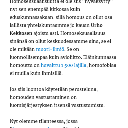
Homoseksuaalisuutta ei ole siis ”hyväksytty”
nyt sen enempää kirkossa kuin
eduskunnassakaan, sillä homous on ollut osa
laillista yhteiskuntaamme jo kauan
Urho
Kekkosen
ajoista asti. Homoseksuaalisuus
sinänsä on ollut keskuudessamme aina, se ei
ole mikään
muoti-ilmiö
. Se on
luonnollisempaa kuin avioliitto. Eläinkunnassa
homoutta on
havaittu 1 500 lajilla
, homofobiaa
ei muilla kuin ihmisillä.
Jos siis luontoa käytetään perusteluna,
homouden vastustaminen on
luomisjärjestyksen itsensä vastustamista.
Nyt olemme tilanteessa, jossa