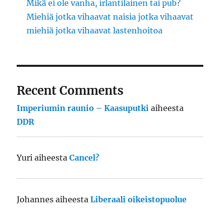
Mikä ei ole vanha, irlantilainen tai pub?
Miehiä jotka vihaavat naisia jotka vihaavat
miehiä jotka vihaavat lastenhoitoa
Recent Comments
Imperiumin raunio – Kaasuputki
aiheesta
DDR
Yuri
aiheesta
Cancel?
Johannes
aiheesta
Liberaali oikeistopuolue