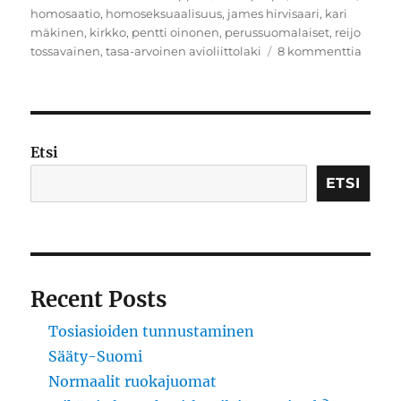
homosaatio
,
homoseksuaalisuus
,
james hirvisaari
,
kari
mäkinen
,
kirkko
,
pentti oinonen
,
perussuomalaiset
,
reijo
artikke
tossavainen
,
tasa-arvoinen avioliittolaki
8 kommenttia
Hetero
homor
Etsi
ETSI
Recent Posts
Tosiasioiden tunnustaminen
Sääty-Suomi
Normaalit ruokajuomat