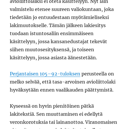
avioliittolaiksi ei oteta käsittelyyn. Nyt lain
valmistelu etenee suureen valiokuntaan, joka
tiedetään jo entuudestaan myötämieliseksi
lakimuutokselle. Tämän jälkeen lakiesitys
tuodaan istuntosaliin ensimmäiseen
käsittelyyn, jossa kansanedustajat tekevät
siihen muutosesityksensä, ja toiseen
käsittelyyn, jossa asiasta äänestetään.
Perjantaisen 105–92-tuloksen
perusteella on
melko selvää, että tasa-arvoinen avioliittolaki
hyväksytään ennen vaalikauden päättymistä.
Kyseessä on hyvin pienitöinen pätkä
lakitekstiä. Sen muuttaminen ei edellytä
veronkorotuksia tai lainanottoa. Viranomaisen