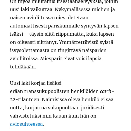
On myös muutamia itsestäänselvyyksiä, joihin
uusi laki vaikuttaa. Nykymallisessa miehen ja
naisen avioliitossa mies oletetaan
automaattisesti pariskunnalle syntyvän lapsen
isäksi – täysin siitä riippumatta, kuka lapsen
on oikeasti siittänyt. Ymmärrettävistä syistä
isyysolettamasta on tingittävä naisparien
avioliitoissa. Miesparit eivät voisi lapsia
tehdäkään.
Uusi laki korjaa lisäksi
erään transsukupuolisten henkilöiden
catch-
22
-tilanteen. Naimisissa oleva henkilö ei saa
uutta, korjattua sukupuoltaan juridisesti
vahvistetuksi niin kauan kuin hän on
aviosuhteessa
.