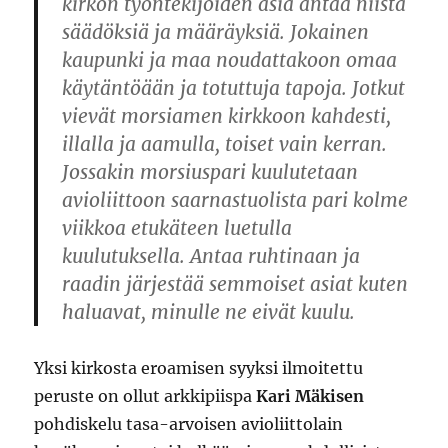
kirkon työntekijöiden asia antaa niistä
säädöksiä ja määräyksiä. Jokainen
kaupunki ja maa noudattakoon omaa
käytäntöään ja totuttuja tapoja. Jotkut
vievät morsiamen kirkkoon kahdesti,
illalla ja aamulla, toiset vain kerran.
Jossakin morsiuspari kuulutetaan
avioliittoon saarnastuolista pari kolme
viikkoa etukäteen luetulla
kuulutuksella. Antaa ruhtinaan ja
raadin järjestää semmoiset asiat kuten
haluavat, minulle ne eivät kuulu.
Yksi kirkosta eroamisen syyksi ilmoitettu
peruste on ollut arkkipiispa
Kari Mäkisen
pohdiskelu tasa-arvoisen avioliittolain