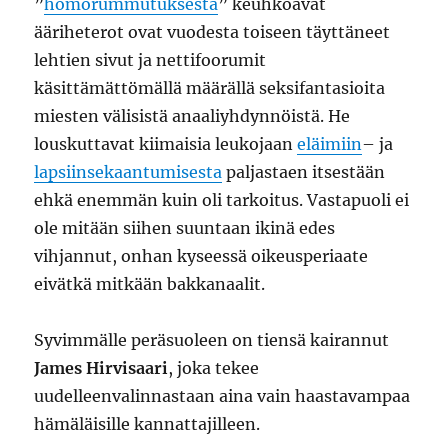
”
homorummutuksesta
” keuhkoavat
ääriheterot ovat vuodesta toiseen täyttäneet
lehtien sivut ja nettifoorumit
käsittämättömällä määrällä seksifantasioita
miesten välisistä anaaliyhdynnöistä. He
louskuttavat kiimaisia leukojaan
eläimiin
– ja
lapsiinsekaantumisesta
paljastaen itsestään
ehkä enemmän kuin oli tarkoitus. Vastapuoli ei
ole mitään siihen suuntaan ikinä edes
vihjannut, onhan kyseessä oikeusperiaate
eivätkä mitkään bakkanaalit.
Syvimmälle peräsuoleen on tiensä kairannut
James Hirvisaari
, joka tekee
uudelleenvalinnastaan aina vain haastavampaa
hämäläisille kannattajilleen.