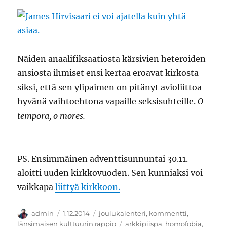
Näiden anaalifiksaatiosta kärsivien heteroiden
ansiosta ihmiset ensi kertaa eroavat kirkosta
siksi, että sen ylipaimen on pitänyt avioliittoa
hyvänä vaihtoehtona vapaille seksisuhteille.
O
tempora, o mores.
PS. Ensimmäinen adventtisunnuntai 30.11.
aloitti uuden kirkkovuoden. Sen kunniaksi voi
vaikkapa
liittyä kirkkoon.
Kirjoittaja
Julkaistu
Kategoriat
admin
1.12.2014
joulukalenteri
,
kommentti
,
Avainsanat
länsimaisen kulttuurin rappio
arkkipiispa
,
homofobia
,