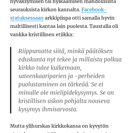
hyväksymisen tai hylkäämisen mahdollisista
seurauksista kirkon kannalta.
Facebook-
statuksessaan
arkkipiispa otti samalla hyvin
maltillisesti kantaa lain puolesta. Taustalla oli
vankka kristillinen etiikka:
Riippumatta siitä, minkä päätöksen
eduskunta nyt tekee ja millaista polkua
kirkko tulee kulkemaan,
sateenkaariparien ja -perheiden
puolustaminen on tärkeää. Se ei
minulle ole mielipidekysymys. Se on
kristillisen uskon pohjalta nouseva
kysymys ihmisarvosta.
Mutta ylihurskas kirkkokansa on kyvytön