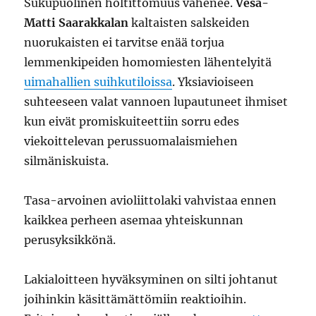
Sukupuolinen holtittomuus vähenee.
Vesa-
Matti Saarakkalan
kaltaisten salskeiden
nuorukaisten ei tarvitse enää torjua
lemmenkipeiden homomiesten lähentelyitä
uimahallien suihkutiloissa
. Yksiavioiseen
suhteeseen valat vannoen lupautuneet ihmiset
kun eivät promiskuiteettiin sorru edes
viekoittelevan perussuomalaismiehen
silmäniskuista.
Tasa-arvoinen avioliittolaki vahvistaa ennen
kaikkea perheen asemaa yhteiskunnan
perusyksikkönä.
Lakialoitteen hyväksyminen on silti johtanut
joihinkin käsittämättömiin reaktioihin.