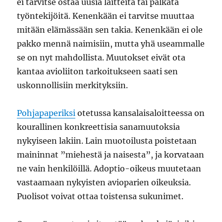
ei tarvitse ostaa uusia laitteita tai palkata
työntekijöitä. Kenenkään ei tarvitse muuttaa
mitään elämässään sen takia. Kenenkään ei ole
pakko mennä naimisiin, mutta yhä useammalle
se on nyt mahdollista. Muutokset eivät ota
kantaa avioliiton tarkoitukseen saati sen
uskonnollisiin merkityksiin.
Pohjapaperiksi
otetussa kansalaisaloitteessa on
kourallinen konkreettisia sanamuutoksia
nykyiseen lakiin. Lain muotoilusta poistetaan
maininnat ”miehestä ja naisesta”, ja korvataan
ne vain henkilöillä. Adoptio-oikeus muutetaan
vastaamaan nykyisten avioparien oikeuksia.
Puolisot voivat ottaa toistensa sukunimet.