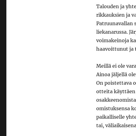
Talouden ja yht
rikkauksien ja v
Patruunavallan s
liekanarussa. Jä
voimakeinoja kai
haavoittunut ja 
Meillä ei ole va
Ainoa jäljellä o
On poistettava o
otteita käyttäe
osakkeenomistaj
omistuksensa koll
paikalliselle yht
tai, väliaikaisen