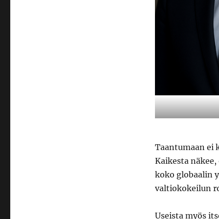
Taantumaan ei ku
Kaikesta näkee, 
koko globaalin 
valtiokokeilun 
Useista myös its