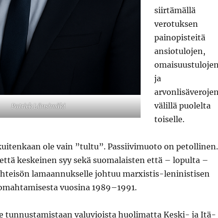
siirtämällä
verotuksen
painopisteitä
ansiotulojen,
omaisuustuloje
ja
arvonlisäveroje
välillä puolelta
Patrick Länsimäki
toiselle.
itenkaan ole vain ”tultu”. Passiivimuoto on petollinen.
että keskeinen syy sekä suomalaisten että – lopulta –
yhteisön lamaannukselle johtuu marxistis-leninistisen
romahtamisesta vuosina 1989–1991.
e tunnustamistaan valuvioista huolimatta Keski- ja Itä-