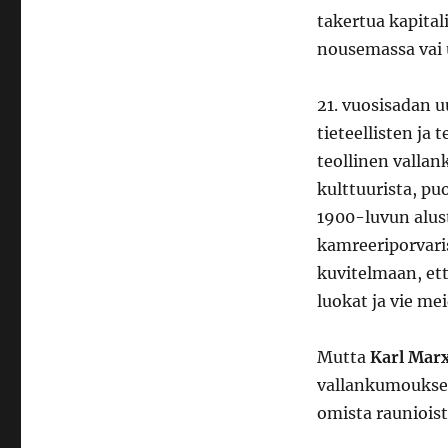
takertua kapital
nousemassa vai 
21. vuosisadan 
tieteellisten ja
teollinen valla
kulttuurista, pu
1900-luvun alusta
kamreeriporvaris
kuvitelmaan, et
luokat ja vie me
Mutta
Karl Mar
vallankumoukses
omista rauniois