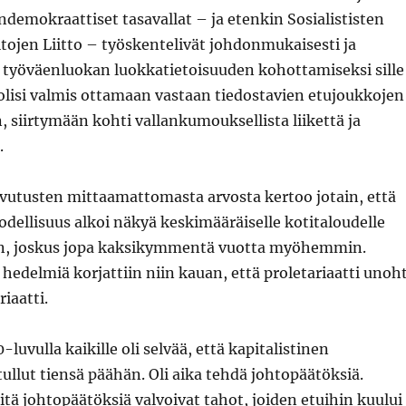
emokraattiset tasavallat – ja etenkin Sosialististen
ojen Liitto – työskentelivät johdonmukaisesti ja
i työväenluokan luokkatietoisuuden kohottamiseksi sille
e olisi valmis ottamaan vastaan tiedostavien etujoukkojen
 siirtymään kohti vallankumouksellista liikettä ja
.
avutusten mittaamattomasta arvosta kertoo jotain, että
ellisuus alkoi näkyä keskimääräiselle kotitaloudelle
, joskus jopa kaksikymmentä vuotta myöhemmin.
hedelmiä korjattiin niin kauan, että proletariaatti unoht
iaatti.
luvulla kaikille oli selvää, että kapitalistinen
ullut tiensä päähän. Oli aika tehdä johtopäätöksiä.
äitä johtopäätöksiä valvoivat tahot, joiden etuihin kuului