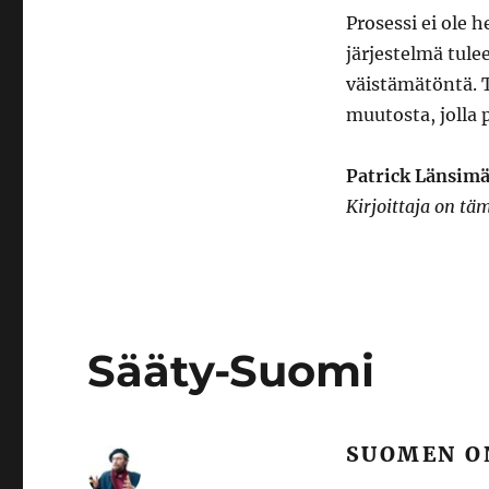
Prosessi ei ole 
järjestelmä tul
väistämätöntä. 
muutosta, jolla
Patrick Länsimä
Kirjoittaja on tä
Sääty-Suomi
SUOMEN O