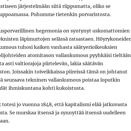
istiseen järjestelmään siitä riippumatta, oliko se
uppoamassa. Puhumme tietenkin porvaristosta.
uusporvarillinen hegemonia on syntynyt uskomattomien
 teknisten läpimurtojen selässä ratsastaen. Höyrykoneide
nkumous tuhosi kaiken vanhasta säätyerioikeuksien
olijohteiden atomitason vallankumous pyyhkäisi tieltään
 asti valtiorajoja piirtelevän, lakia säätävän
ton. Joissakin toiveikkaissa piireissä tämä on johtanut
tä seuraava tekninen vallankumous poistaa loputkin
idät ihmiskuntana kohti kukoistusta.
x
totesi jo vuonna 1848, että kapitalismi elää jatkuvasta
ta. Se murskaa itsensä ja synnyttää itsensä uudelleen
taan.