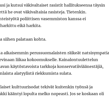
usi ja kutsui väkivaltaiset rasistit hallitukseensa täysin
 että he ovat väkivaltaisia rasisteja. Tietenkin.
hteistyötä poliittisen vasemmiston kanssa ei
arkittu eikä harkita.
ja siihen palataan kohta.
tta aikaisemmin perussuomalaisten räikeät natsisympati
levinaan liikaa kokoomukselle. Kainalontuulettelun
tavan käytöstavoista tarkkoja konservatiiviäänestäjiä,
nlaista alatyylistä riekkumista sulata.
laiset kulttuurisodat tekivät kuitenkin työnsä ja
ki kääntyi lopulta melko nopeasti. Jos se koskaan oli