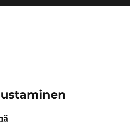
nustaminen
nä