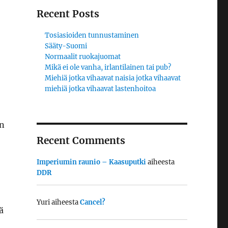
Recent Posts
Tosiasioiden tunnustaminen
Sääty-Suomi
Normaalit ruokajuomat
Mikä ei ole vanha, irlantilainen tai pub?
Miehiä jotka vihaavat naisia jotka vihaavat
miehiä jotka vihaavat lastenhoitoa
n
Recent Comments
Imperiumin raunio – Kaasuputki
aiheesta
DDR
Yuri
aiheesta
Cancel?
ä