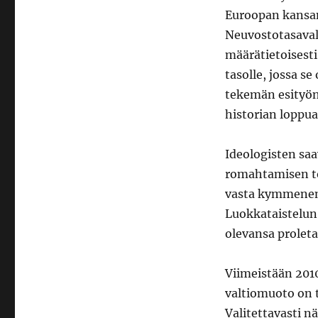
Euroopan kansand
Neuvostotasavalt
määrätietoisest
tasolle, jossa s
tekemän esityön,
historian loppua
Ideologisten sa
romahtamisen tod
vasta kymmenen
Luokkataistelun 
olevansa proletar
Viimeistään 2010-
valtiomuoto on t
Valitettavasti n