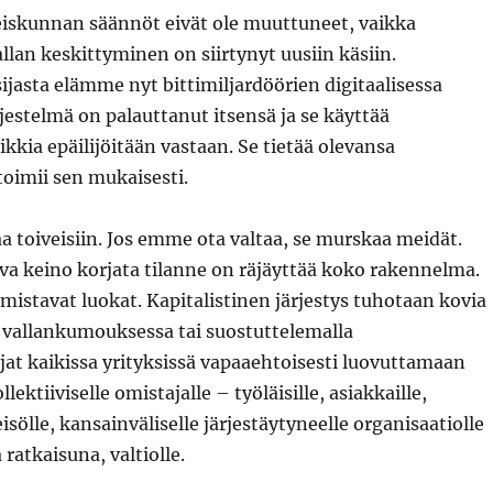
eiskunnan säännöt eivät ole muuttuneet, vaikka
allan keskittyminen on siirtynyt uusiin käsiin.
ijasta elämme nyt bittimiljardöörien digitaalisessa
rjestelmä on palauttanut itsensä ja se käyttää
kkia epäilijöitään vastaan. Se tietää olevansa
toimii sen mukaisesti.
raa toiveisiin. Jos emme ota valtaa, se murskaa meidät.
leva keino korjata tilanne on räjäyttää koko rakennelma.
mistavat luokat. Kapitalistinen järjestys tuhotaan kovia
n vallankumouksessa tai suostuttelemalla
at kaikissa yrityksissä vapaaehtoisesti luovuttamaan
ektiiviselle omistajalle – työläisille, asiakkaille,
eisölle, kansainväliselle järjestäytyneelle organisaatiolle
a ratkaisuna, valtiolle.