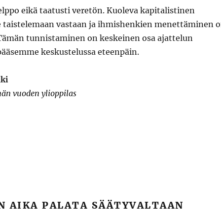
helppo eikä taatusti veretön. Kuoleva kapitalistinen
ee taistelemaan vastaan ja ihmishenkien menettäminen 
Tämän tunnistaminen on keskeinen osa ajattelun
 pääsemme keskustelussa eteenpäin.
ki
män vuoden ylioppilas
N AIKA PALATA SÄÄTYVALTAAN