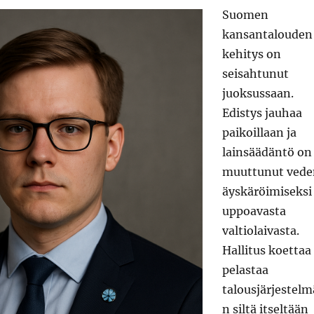
Suomen
kansantalouden
kehitys on
seisahtunut
juoksussaan.
Edistys jauhaa
paikoillaan ja
lainsäädäntö on
muuttunut vede
äyskäröimiseksi
uppoavasta
valtiolaivasta.
Hallitus koettaa
pelastaa
talousjärjestelm
n siltä itseltään