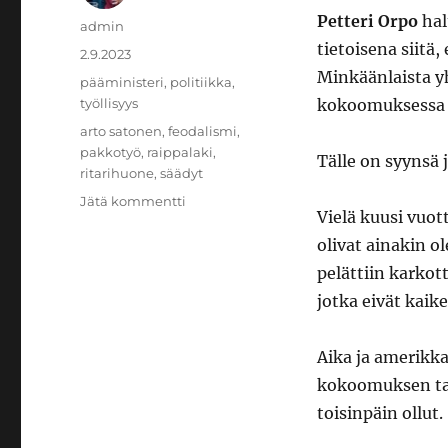
Petteri Orpo
hal
Kirjoittaja
admin
tietoisena siitä,
Julkaistu
2.9.2023
Minkäänlaista y
Kategoriat
pääministeri
,
politiikka
,
työllisyys
kokoomuksessa h
Avainsanat
arto satonen
,
feodalismi
,
pakkotyö
,
raippalaki
,
Tälle on syynsä 
ritarihuone
,
säädyt
artikkeliin
Jätä kommentti
Vielä kuusi vuo
Sääty-
Suomi
olivat ainakin o
pelättiin karkot
jotka eivät kaike
Aika ja amerikka
kokoomuksen tak
toisinpäin ollut.