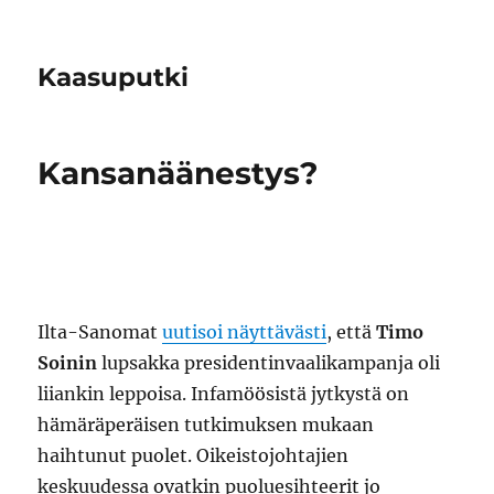
Kaasuputki
Kansanäänestys?
Ilta-Sanomat
uutisoi näyttävästi
, että
Timo
Soinin
lupsakka presidentinvaalikampanja oli
liiankin leppoisa. Infamöösistä jytkystä on
hämäräperäisen tutkimuksen mukaan
haihtunut puolet. Oikeistojohtajien
keskuudessa ovatkin puoluesihteerit jo