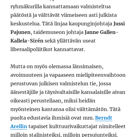
ryhmäkurilla kannattamaan valmisteltua
päätöstä ja välttävät viimeiseen asti julkista
keskustelua. Tätä linjaa kaupunginjohtaja
Jussi
Pajunen
, taidemuseon johtaja
Janne Gallen-
Kallela-Sirén
sekä yllättävän useat
liberaalipoliitikot kannattavat.
Mutta on myös olemassa länsimaisen,
avoimuuteen ja vapaaseen mielipiteenvaihtoon
perustuvan julkisen valmistelun tie, jossa
äänestäjille ja täysivaltaisille kansalaisille aivan
oikeasti perustellaan, miksi heidän
myönteinen kantansa olisi välttämätön. Tätä
puolta edustavia ihmisiä ovat mm.
Berndt
Arellin
tapaiset kulttuurivaikuttajat nimitelleet
milloin stalinisteiksi, milloin persujunteiksi.