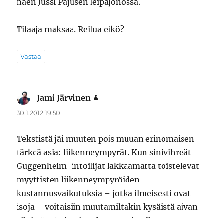
näen Jussi Pajusen leipäjonossa.
Tilaaja maksaa. Reilua eikö?
Vastaa
Jami Järvinen
sanoo:
30.1.2012 19:50
Tekstistä jäi muuten pois muuan erinomaisen
tärkeä asia: liikenneympyrät. Kun sinivihreät
Guggenheim-intoilijat lakkaamatta toistelevat
myyttisten liikenneympyröiden
kustannusvaikutuksia – jotka ilmeisesti ovat
isoja – voitaisiin muutamiltakin kysäistä aivan