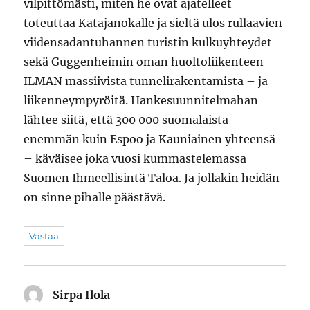
vilpittömästi, miten he ovat ajatelleet
toteuttaa Katajanokalle ja sieltä ulos rullaavien
viidensadantuhannen turistin kulkuyhteydet
sekä Guggenheimin oman huoltoliikenteen
ILMAN massiivista tunnelirakentamista – ja
liikenneympyröitä. Hankesuunnitelmahan
lähtee siitä, että 300 000 suomalaista –
enemmän kuin Espoo ja Kauniainen yhteensä
– käväisee joka vuosi kummastelemassa
Suomen Ihmeellisintä Taloa. Ja jollakin heidän
on sinne pihalle päästävä.
Vastaa
Sirpa Ilola
sanoo: