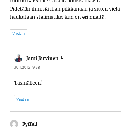
tuntuu kaksinkertaiselta loukkaukselta.
Pidetään ihmisiä ihan pilkkanaan ja sitten vielä
haukutaan stalinistiksi kun on eri mieltä.
Vastaa
Jami Järvinen
sanoo:
30.1.2012 19:38
Täsmälleen!
Vastaa
Fyffeli
sanoo: