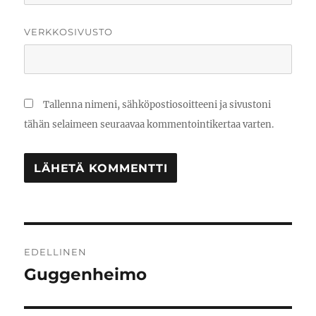
VERKKOSIVUSTO
Tallenna nimeni, sähköpostiosoitteeni ja sivustoni
tähän selaimeen seuraavaa kommentointikertaa varten.
Artikkelien
EDELLINEN
selaus
Guggenheimo
Edellinen
artikkeli: