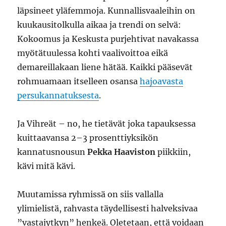
läpsineet yläfemmoja. Kunnallisvaaleihin on
kuukausitolkulla aikaa ja trendi on selvä:
Kokoomus ja Keskusta purjehtivat navakassa
myötätuulessa kohti vaalivoittoa eikä
demareillakaan liene hätää. Kaikki pääsevät
rohmuamaan itselleen osansa
hajoavasta
persukannatuksesta
.
Ja Vihreät – no, he tietävät joka tapauksessa
kuittaavansa 2–3 prosenttiyksikön
kannatusnousun
Pekka Haaviston
piikkiin,
kävi mitä kävi.
Muutamissa ryhmissä on siis vallalla
ylimielistä, rahvasta täydellisesti halveksivaa
”vastajytkyn” henkeä. Oletetaan, että voidaan