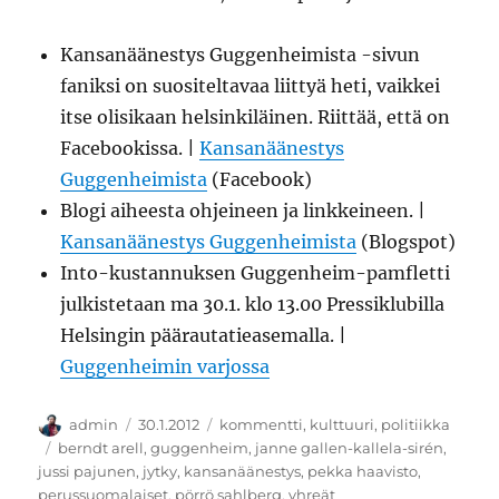
Kansanäänestys Guggenheimista -sivun
faniksi on suositeltavaa liittyä heti, vaikkei
itse olisikaan helsinkiläinen. Riittää, että on
Facebookissa. |
Kansanäänestys
Guggenheimista
(Facebook)
Blogi aiheesta ohjeineen ja linkkeineen. |
Kansanäänestys Guggenheimista
(Blogspot)
Into-kustannuksen Guggenheim-pamfletti
julkistetaan ma 30.1. klo 13.00 Pressiklubilla
Helsingin päärautatieasemalla. |
Guggenheimin varjossa
Kirjoittaja
Julkaistu
Kategoriat
admin
30.1.2012
kommentti
,
kulttuuri
,
politiikka
Avainsanat
berndt arell
,
guggenheim
,
janne gallen-kallela-sirén
,
jussi pajunen
,
jytky
,
kansanäänestys
,
pekka haavisto
,
perussuomalaiset
,
pörrö sahlberg
,
vhreät