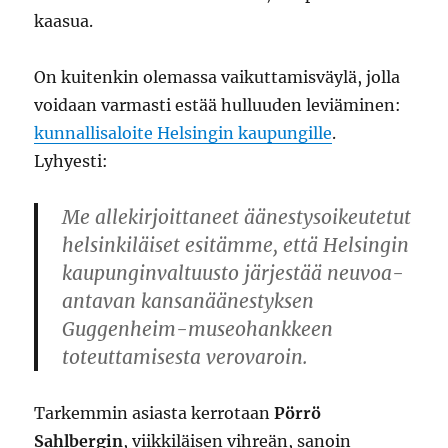
kaasua.
On kuitenkin olemassa vaikuttamisväylä, jolla
voidaan varmasti estää hulluuden leviäminen:
kunnallisaloite Helsingin kaupungille
.
Lyhyesti:
Me allekirjoittaneet äänestysoikeutetut
helsinkiläiset esitämme, että Helsingin
kaupunginvaltuusto järjestää neuvoa-
antavan kansanäänestyksen
Guggenheim-museohankkeen
toteuttamisesta verovaroin.
Tarkemmin asiasta kerrotaan
Pörrö
Sahlbergin
, viikkiläisen vihreän, sanoin