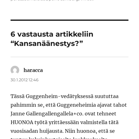
6 vastausta artikkeliin
“Kansanäänestys?”
haracca
sanoo:
30.1.2012 12:46
Tässä Guggenheim-vedätyksessä suututtaa
pahimmin se, että Guggeneheimia ajavat tahot
Janne Gallengallengallela+co. ovat tehneet
HUONOA työtä yrittäessään valmistella tätä
vuosisadan huijausta. Niin huonoa, että se