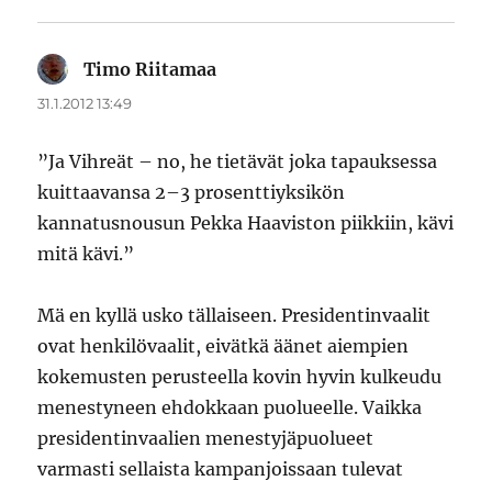
Timo Riitamaa
sanoo:
31.1.2012 13:49
”Ja Vihreät – no, he tietävät joka tapauksessa
kuittaavansa 2–3 prosenttiyksikön
kannatusnousun Pekka Haaviston piikkiin, kävi
mitä kävi.”
Mä en kyllä usko tällaiseen. Presidentinvaalit
ovat henkilövaalit, eivätkä äänet aiempien
kokemusten perusteella kovin hyvin kulkeudu
menestyneen ehdokkaan puolueelle. Vaikka
presidentinvaalien menestyjäpuolueet
varmasti sellaista kampanjoissaan tulevat