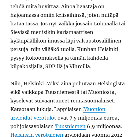
tehdä mitä huvittaa. Ainoa haastaja on
hajoamassa omiin kriiseihinsä, joten mitäpä
hätää tässä. Jos nyt vaikka jossain Loimaalla tai
Sievissä menisikin karismaattisen
kylänpäällikön imussa läpi valtuustosalillinen
persuja, niin väliäkö tuolla. Kunhan Helsinki
pysyy Kokoomuksella ja tämän kahdella
kilpakosijalla, SDP:llä ja Vihreillä.
Niin, Helsinki. Miksi aina puhutaan Helsingistä
eikä vaikkapa Tuusniemestä tai Muoniosta,
kyselevät suivaantuneet reunasuomalaiset.
Katsotaan lukuja. Lappilaisen
Muonion
arvioidut verotulot
ovat 7,5 miljoonaa euroa,
pohjoissavolaisen
Tuusniemen
6,9 miljoonaa.
Helsingin verotulojen
arvioidaan vuonna 2012