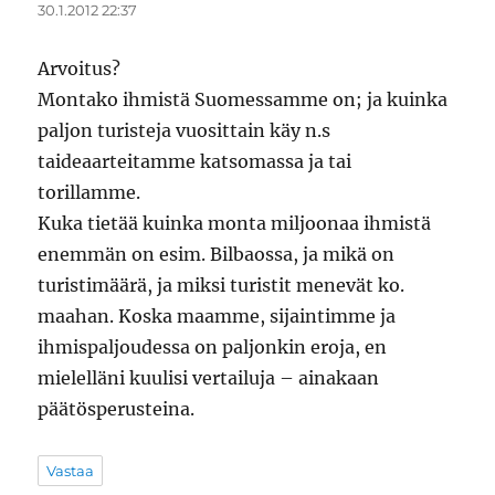
30.1.2012 22:37
Arvoitus?
Montako ihmistä Suomessamme on; ja kuinka
paljon turisteja vuosittain käy n.s
taideaarteitamme katsomassa ja tai
torillamme.
Kuka tietää kuinka monta miljoonaa ihmistä
enemmän on esim. Bilbaossa, ja mikä on
turistimäärä, ja miksi turistit menevät ko.
maahan. Koska maamme, sijaintimme ja
ihmispaljoudessa on paljonkin eroja, en
mielelläni kuulisi vertailuja – ainakaan
päätösperusteina.
Vastaa