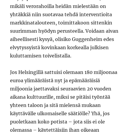
mikäli verorahoilla heidän mielestään on
yhtäkkiä niin suotavaa tehdä interventioita
markkinatalouteen, toimittakoon sittenkin
suurimman hyödyn perusteella. Voidaan aivan
aiheellisesti kysyä, olisiko Guggenheim edes
elvytyssyistä kovinkaan korkealla julkisen
kuluttamisen toivelistalla.
Jos Helsingillä sattuisi olemaan 180 miljoonaa
euroa ylimääräistä nyt ja epämääräisiä
miljoonia jaettavaksi seuraavien 20 vuoden
aikana kulttuurille, miksi se pitäisi työntää
yhteen taloon ja sitä mielensä mukaan
käyttävälle ulkomaiselle säätiölle? Yhä, jos
puoletkaan koko potista – jota siis ei ole
olemassa – käytettäisiin ihan oikeaan