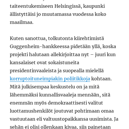
taiteentukemiseen Helsingissä, kaupunki
ällistyttäisi jo muutamassa vuodessa koko
maailmaa.
Kuten sanottua, tolkutonta kiirehtimistä
Guggenheim-hankkeessa pidetään yllä, koska
projekti halutaan allekirjoittaa nyt – juuri kun
kansalaiset ovat sokaistuneita
presidentinvaaleista ja suopealla mielellä
korruptoituneimpiakin poliitikkoja
kohtaan.
Mitä julkisempaa keskustelu on ja mitä
lähemmäksi kunnallisvaaleja mennään, sitä
enemmän myös demokraattisesti valitut
luottamushenkilöt joutuvat pohtimaan omaa
vastuutaan eli valtuustopaikkansa uusimista. Ja
sehän ei olisi ollenkaan kivaa, siis painetaan