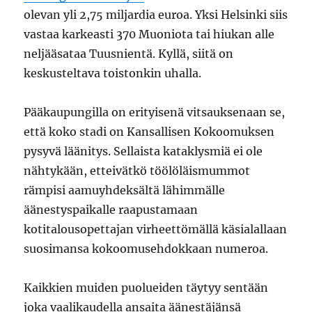
olevan yli 2,75 miljardia euroa. Yksi Helsinki siis
vastaa karkeasti 370 Muoniota tai hiukan alle
neljääsataa Tuusnientä. Kyllä, siitä on
keskusteltava toistonkin uhalla.
Pääkaupungilla on erityisenä vitsauksenaan se,
että koko stadi on Kansallisen Kokoomuksen
pysyvä läänitys. Sellaista kataklysmiä ei ole
nähtykään, etteivätkö töölöläismummot
rämpisi aamuyhdeksältä lähimmälle
äänestyspaikalle raapustamaan
kotitalousopettajan virheettömällä käsialallaan
suosimansa kokoomusehdokkaan numeroa.
Kaikkien muiden puolueiden täytyy sentään
joka vaalikaudella ansaita äänestäjänsä