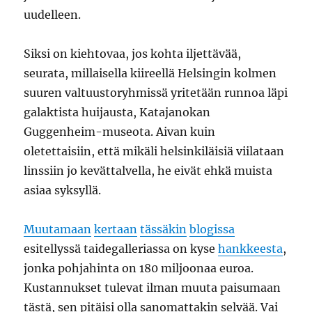
uudelleen.
Siksi on kiehtovaa, jos kohta iljettävää,
seurata, millaisella kiireellä Helsingin kolmen
suuren valtuustoryhmissä yritetään runnoa läpi
galaktista huijausta, Katajanokan
Guggenheim-museota. Aivan kuin
oletettaisiin, että mikäli helsinkiläisiä viilataan
linssiin jo kevättalvella, he eivät ehkä muista
asiaa syksyllä.
Muutamaan
kertaan
tässäkin
blogissa
esitellyssä taidegalleriassa on kyse
hankkeesta
,
jonka pohjahinta on 180 miljoonaa euroa.
Kustannukset tulevat ilman muuta paisumaan
tästä, sen pitäisi olla sanomattakin selvää. Vai