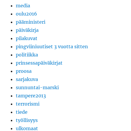
media
oulu2016
pääministeri
päiväkirja
pilakuvat
pingviiniuutiset 3 vuotta sitten
politiikka
prinsessapäiväkirjat
proosa
sarjakuva
sunnuntai-marski
tampere2013
terrorismi
tiede
työllisyys
ulkomaat