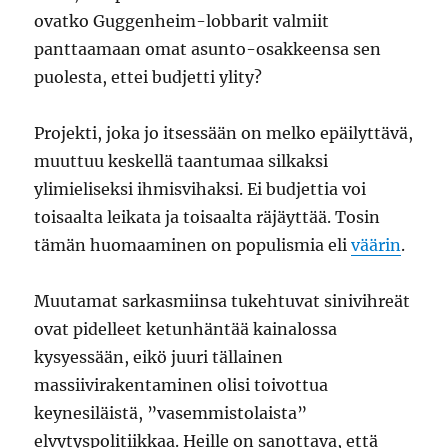
ovatko Guggenheim-lobbarit valmiit
panttaamaan omat asunto-osakkeensa sen
puolesta, ettei budjetti ylity?
Projekti, joka jo itsessään on melko epäilyttävä,
muuttuu keskellä taantumaa silkaksi
ylimieliseksi ihmisvihaksi. Ei budjettia voi
toisaalta leikata ja toisaalta räjäyttää. Tosin
tämän huomaaminen on populismia eli
väärin
.
Muutamat sarkasmiinsa tukehtuvat sinivihreät
ovat pidelleet ketunhäntää kainalossa
kysyessään, eikö juuri tällainen
massiivirakentaminen olisi toivottua
keynesiläistä, ”vasemmistolaista”
elvytyspolitiikkaa. Heille on sanottava, että