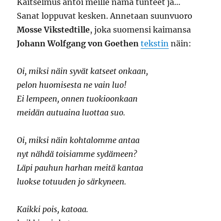
Kaitselmus antoi meille nämä tunteet ja…
Sanat loppuvat kesken. Annetaan suunvuoro
Mosse Vikstedtille
, joka suomensi kaimansa
Johann Wolfgang von Goethen
tekstin
näin:
Oi, miksi näin syvät katseet onkaan,
pelon huomisesta ne vain luo!
Ei lempeen, onnen tuokioonkaan
meidän autuaina luottaa suo.
Oi, miksi näin kohtalomme antaa
nyt nähdä toisiamme sydämeen?
Läpi pauhun harhan meitä kantaa
luokse totuuden jo särkyneen.
Kaikki pois, katoaa.