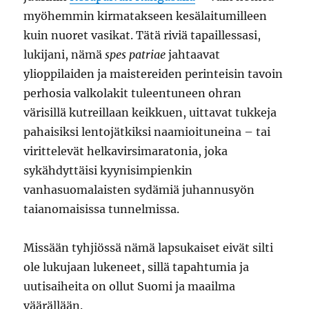
myöhemmin kirmatakseen kesälaitumilleen
kuin nuoret vasikat. Tätä riviä tapaillessasi,
lukijani, nämä
spes patriae
jahtaavat
ylioppilaiden ja maistereiden perinteisin tavoin
perhosia valkolakit tuleentuneen ohran
värisillä kutreillaan keikkuen, uittavat tukkeja
pahaisiksi lentojätkiksi naamioituneina – tai
virittelevät helkavirsimaratonia, joka
sykähdyttäisi kyynisimpienkin
vanhasuomalaisten sydämiä juhannusyön
taianomaisissa tunnelmissa.
Missään tyhjiössä nämä lapsukaiset eivät silti
ole lukujaan lukeneet, sillä tapahtumia ja
uutisaiheita on ollut Suomi ja maailma
väärällään.