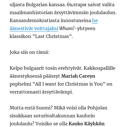
uljasta Bulgarian kansaa. българи saivat valita
maailmanhistorian ärsyttävimmän joululaulun.
Kansandemokratiasta innostuneina
he
äänestivät voittajaksi
Wham!
-yhtyeen
klassikon ”Last Christmas”.
Joka siis on tämä:
Kelpo bulgaarit tosin erehtyivät. Kakkospallille
äänestyksessä päässyt
Mariah Careyn
pophelmi ”All I want for Christmas is You” on
verrattomasti ärsyttävämpi.
Mutta entä Suomi? Mikä voisi olla Pohjolan
sisukkaan soturivaltakunnan kauhein
joululaulu? Voisiko se olla
Kauko Käyhkön