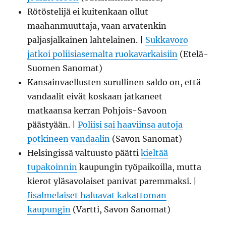
Rötöstelijä ei kuitenkaan ollut
maahanmuuttaja, vaan arvatenkin
paljasjalkainen lahtelainen. |
Sukkavoro
jatkoi poliisiasemalta ruokavarkaisiin
(Etelä-
Suomen Sanomat)
Kansainvaellusten surullinen saldo on, että
vandaalit eivät koskaan jatkaneet
matkaansa kerran Pohjois-Savoon
päästyään. |
Poliisi sai haaviinsa autoja
potkineen vandaalin
(Savon Sanomat)
Helsingissä valtuusto päätti
kieltää
tupakoinnin
kaupungin työpaikoilla, mutta
kierot yläsavolaiset panivat paremmaksi. |
Iisalmelaiset haluavat kakattoman
kaupungin
(Vartti, Savon Sanomat)