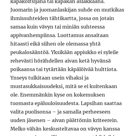
kapakoitsijana tai kapakan asiakkaana.
Juomarin ja juomanlaskijan suhde on mutkikas
ihmissuhteiden tähtikartta, jossa on jotain
samaa kuin vävyn tai miniän suhteessa
appivanhempiinsa. Luottamus ansaitaan
hitaasti eikä siihen ole olemassa yhtä
peukalosääntöä. Yksikään appiukko ei syleile
rehevästi hörähdellen aivan ketä hyvänsä
poikaansa tai tytärtään käpälöivää hulttiota.
Ynseys tulkitaan usein vihaksi ja
mustasukkaisuudeksi, mitä se ei kuitenkaan
ole. Enemmänkin kyse on kokemuksen
tuomasta epäluuloisuudesta. Lapsihan saattaa
valita puolisonsa – ja samalla perheeseen
uuden jäsenen – aivan päättömin kriteerein.
Melko vähän keskusteltavaa on vävyn kanssa