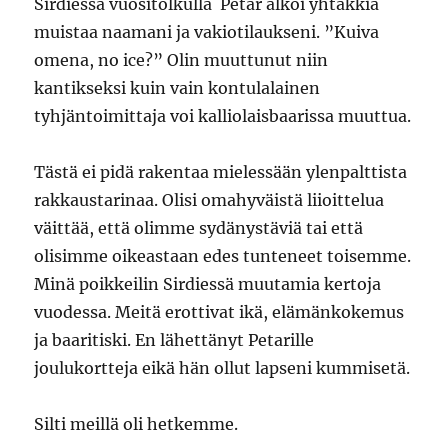
Sirdiessä vuositolkulla Petar alkoi yhtäkkiä
muistaa naamani ja vakiotilaukseni. ”Kuiva
omena, no ice?” Olin muuttunut niin
kantikseksi kuin vain kontulalainen
tyhjäntoimittaja voi kalliolaisbaarissa muuttua.
Tästä ei pidä rakentaa mielessään ylenpalttista
rakkaustarinaa. Olisi omahyväistä liioittelua
väittää, että olimme sydänystäviä tai että
olisimme oikeastaan edes tunteneet toisemme.
Minä poikkeilin Sirdiessä muutamia kertoja
vuodessa. Meitä erottivat ikä, elämänkokemus
ja baaritiski. En lähettänyt Petarille
joulukortteja eikä hän ollut lapseni kummisetä.
Silti meillä oli hetkemme.