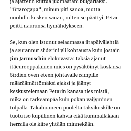
ja ajattelin kiittää juomastani bulgariaksi.
”Благодаря”, minun piti sanoa, mutta
unohdin kesken sanan, miten se päättyi. Petar
peitti naurunsa hymähdykseen.
Se, kun olen istunut selaamassa iltapäivälehtiä
ja seurannut siiderini yli kohtausta kuin jostain
Jim Jarmuschin
elokuvasta: taksia ajanut
itäeurooppalainen mies on pysäköinyt koslansa
Sirdien oven eteen johtavalle rampille
määräämättömäksi ajaksi ja jäänyt
keskustelemaan Petarin kanssa ties mistä,
mikä on tärkeämpää kuin pokan väijyminen
tolpalla. Takahuoneen puolelta taksikuskille on
tuotu iso kupillinen kahvia eikä kummallakaan
herralla ole kiire yhtään minnekään.