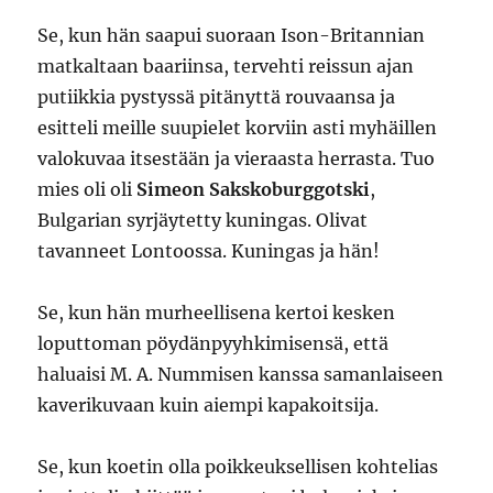
Se, kun hän saapui suoraan Ison-Britannian
matkaltaan baariinsa, tervehti reissun ajan
putiikkia pystyssä pitänyttä rouvaansa ja
esitteli meille suupielet korviin asti myhäillen
valokuvaa itsestään ja vieraasta herrasta. Tuo
mies oli oli
Simeon Sakskoburggotski
,
Bulgarian syrjäytetty kuningas. Olivat
tavanneet Lontoossa. Kuningas ja hän!
Se, kun hän murheellisena kertoi kesken
loputtoman pöydänpyyhkimisensä, että
haluaisi M. A. Nummisen kanssa samanlaiseen
kaverikuvaan kuin aiempi kapakoitsija.
Se, kun koetin olla poikkeuksellisen kohtelias