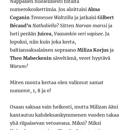
Näppäilen huolellisesti hitaita
numerokoskettimia. Jos aloittaisi
Alma
Coganin
Tennessee Waltzilla
ja jatkaisi
Gilbert
Bécaud’n
Nathaliella
? Sitten
Narvan marssi
ja
heti perään
Juicea
,
Vaasankin veri vapisee
. Ja
lopuksi, niin kuin joka kerta,
baltiansaksalainen sopraano
Miliza Korjus
ja
Theo Mabeckenin
säveltämä, veret hyytävä
Warum?
Miten monta kertaa olen valinnut samat
numerot, 1, 8 ja 0!
Osaan saksaa vain heikosti, mutta Milizan ääni
kantautuu kahdeksankymmenen vuoden takaa
yhä riipaisevan vetoavana. Miksi? Miksi