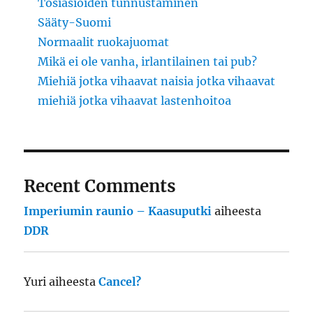
Tosiasioiden tunnustaminen
Sääty-Suomi
Normaalit ruokajuomat
Mikä ei ole vanha, irlantilainen tai pub?
Miehiä jotka vihaavat naisia jotka vihaavat
miehiä jotka vihaavat lastenhoitoa
Recent Comments
Imperiumin raunio – Kaasuputki
aiheesta
DDR
Yuri
aiheesta
Cancel?