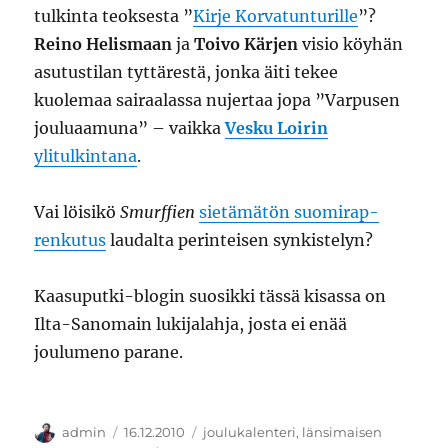
tulkinta teoksesta ”
Kirje Korvatunturille
”?
Reino Helismaan
ja
Toivo Kärjen
visio köyhän
asutustilan tyttärestä, jonka äiti tekee
kuolemaa sairaalassa nujertaa jopa ”Varpusen
jouluaamuna” – vaikka
Vesku Loirin
ylitulkintana
.
Vai löisikö
Smurffien
sietämätön suomirap-
renkutus
laudalta perinteisen synkistelyn?
Kaasuputki-blogin suosikki tässä kisassa on
Ilta-Sanomain lukijalahja, josta ei enää
joulumeno parane.
Kirjoittaja
Julkaistu
Kategoriat
admin
16.12.2010
joulukalenteri
,
länsimaisen