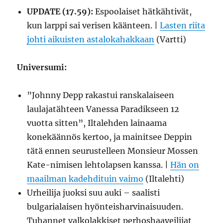
UPDATE (17.59):
Espoolaiset hätkähtivät,
kun larppi sai verisen käänteen. |
Lasten riita
johti aikuisten astalokahakkaan
(Vartti)
Universumi:
”Johnny Depp rakastui ranskalaiseen
laulajatähteen Vanessa Paradikseen 12
vuotta sitten”, Iltalehden lainaama
konekäännös kertoo, ja mainitsee Deppin
tätä ennen seurustelleen Monsieur Mossen
Kate-nimisen lehtolapsen kanssa. |
Hän on
maailman kadehdituin vaimo
(Iltalehti)
Urheilija juoksi suu auki – saalisti
bulgarialaisen hyönteisharvinaisuuden.
Tuhannet valkolakkiset perhoshaaveilijat