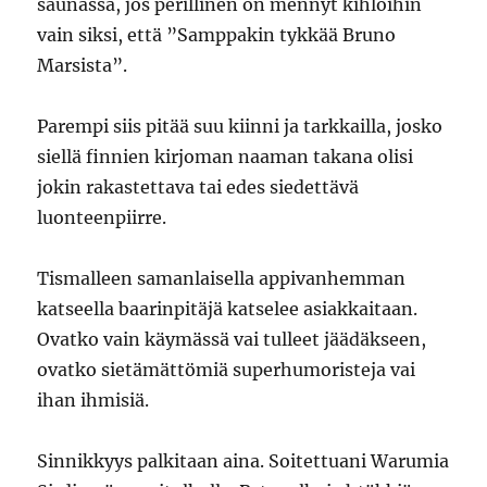
saunassa, jos perillinen on mennyt kihloihin
vain siksi, että ”Samppakin tykkää Bruno
Marsista”.
Parempi siis pitää suu kiinni ja tarkkailla, josko
siellä finnien kirjoman naaman takana olisi
jokin rakastettava tai edes siedettävä
luonteenpiirre.
Tismalleen samanlaisella appivanhemman
katseella baarinpitäjä katselee asiakkaitaan.
Ovatko vain käymässä vai tulleet jäädäkseen,
ovatko sietämättömiä superhumoristeja vai
ihan ihmisiä.
Sinnikkyys palkitaan aina. Soitettuani Warumia