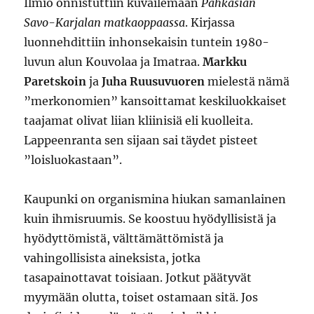
Ilmiö onnistuttiin kuvailemaan
Pahkasian
Savo-Karjalan matkaoppaassa
. Kirjassa
luonnehdittiin inhonsekaisin tuntein 1980-
luvun alun Kouvolaa ja Imatraa.
Markku
Paretskoin
ja
Juha Ruusuvuoren
mielestä nämä
”merkonomien” kansoittamat keskiluokkaiset
taajamat olivat liian kliinisiä eli kuolleita.
Lappeenranta sen sijaan sai täydet pisteet
”loisluokastaan”.
Kaupunki on organismina hiukan samanlainen
kuin ihmisruumis. Se koostuu hyödyllisistä ja
hyödyttömistä, välttämättömistä ja
vahingollisista aineksista, jotka
tasapainottavat toisiaan. Jotkut päätyvät
myymään olutta, toiset ostamaan sitä. Jos