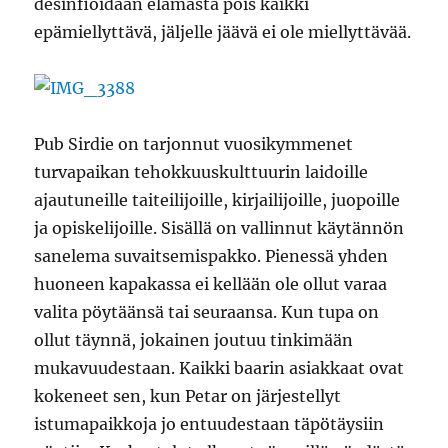
desinfioidaan elämästä pois kaikki
epämiellyttävä, jäljelle jäävä ei ole miellyttävää.
Pub Sirdie on tarjonnut vuosikymmenet
turvapaikan tehokkuuskulttuurin laidoille
ajautuneille taiteilijoille, kirjailijoille, juopoille
ja opiskelijoille. Sisällä on vallinnut käytännön
sanelema suvaitsemispakko. Pienessä yhden
huoneen kapakassa ei kellään ole ollut varaa
valita pöytäänsä tai seuraansa. Kun tupa on
ollut täynnä, jokainen joutuu tinkimään
mukavuudestaan. Kaikki baarin asiakkaat ovat
kokeneet sen, kun Petar on järjestellyt
istumapaikkoja jo entuudestaan täpötäysiin