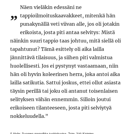
Näen vieläkin edessäni ne
”
tappioilmoituskaavakkeet, mitenkä hän
punakynällä veti viivan alle, jos oli jotakin
erikoista, josta piti antaa selvitys: Mistä
näinkin suuri tappio taas johtuu, mitä siellä oli
tapahtunut? Tämä esittely oli aika lailla
jännittävä tilaisuus, ja siihen piti valmistua
huolellisesti. Jos ei pystynyt vastaamaan, niin
hän oli hyvin koleerinen herra, joka antoi aika
lailla satikutia. Sattui joskus, ettei ollut asiasta
täysin perillä tai joku oli antanut toisenlaisen
selityksen vähän ennemmin. Silloin joutui
erikoiseen tilanteeseen, josta piti selviytyä
nokkeluudella.”
(Lähde: Suomen marsalkka tuokiokuvina. Toim. Yrjö Kivimies.