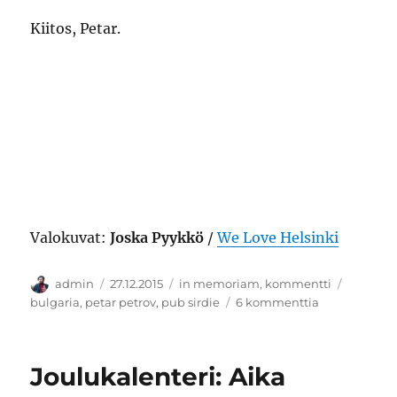
Kiitos, Petar.
Valokuvat:
Joska Pyykkö
/
We Love Helsinki
Kirjoittaja
Julkaistu
Kategoriat
Avainsa
admin
27.12.2015
in memoriam
,
kommentti
artikkeliin
bulgaria
,
petar petrov
,
pub sirdie
6 kommenttia
Satakahdek
Joulukalenteri: Aika