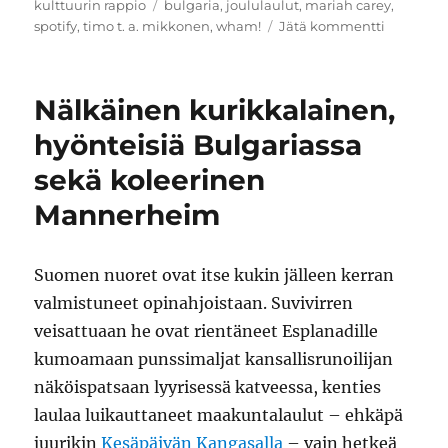
Avainsanat
kulttuurin rappio
bulgaria
,
joululaulut
,
mariah carey
,
artikkelii
spotify
,
timo t. a. mikkonen
,
wham!
Jätä kommentti
Joulukale
Aika
loppuu
Nälkäinen kurikkalainen,
kesken
hyönteisiä Bulgariassa
sekä koleerinen
Mannerheim
Suomen nuoret ovat itse kukin jälleen kerran
valmistuneet opinahjoistaan. Suvivirren
veisattuaan he ovat rientäneet Esplanadille
kumoamaan punssimaljat kansallisrunoilijan
näköispatsaan lyyrisessä katveessa, kenties
laulaa luikauttaneet maakuntalaulut – ehkäpä
juurikin
Kesäpäivän Kangasalla
– vain hetkeä