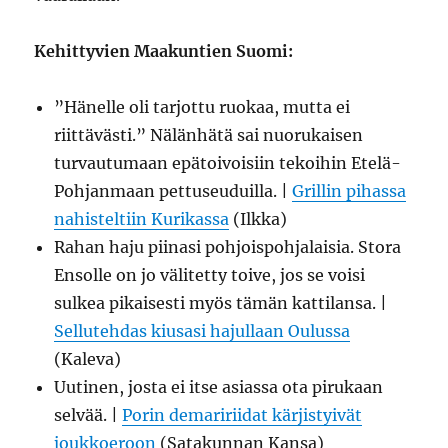
Kehittyvien Maakuntien Suomi:
”Hänelle oli tarjottu ruokaa, mutta ei
riittävästi.” Nälänhätä sai nuorukaisen
turvautumaan epätoivoisiin tekoihin Etelä-
Pohjanmaan pettuseuduilla. |
Grillin pihassa
nahisteltiin Kurikassa
(Ilkka)
Rahan haju piinasi pohjoispohjalaisia. Stora
Ensolle on jo välitetty toive, jos se voisi
sulkea pikaisesti myös tämän kattilansa. |
Sellutehdas kiusasi hajullaan Oulussa
(Kaleva)
Uutinen, josta ei itse asiassa ota pirukaan
selvää. |
Porin demaririidat kärjistyivät
joukkoeroon
(Satakunnan Kansa)