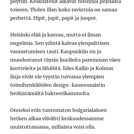
pöytiin. Keskustelut alkavat rönsyillä pöydästä
toiseen. Yhden illan koko ravintola on samaa
perhettä. Hipit, jupit, papit ja juopot.
Helsinki elää ja kasvaa, mutta ei ilman
ongelmia. Sen ydintä kalvaa ylenpalttisen
vaurastumisen tauti. Kaupunkiin on jo
muodostunut täysin kuolleita paremman väen
kortteleita ja lähiöitä. Edes Kallio ja Kolmas
linja eivät ole tyystin turvassa ylempien
toimihenkilöiden design-kauneusaistin
herkistämältä bakteerikammolta.
Onneksi eräs tuntematon bulgarialainen
hetken aikaa viivähti keskuudessamme
muistuttamassa, millaista voisi olla.