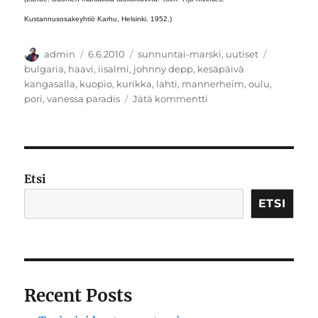
Kustannusosakeyhtiö Karhu, Helsinki. 1952.)
Kirjoittaja
Julkaistu
Kategoriat
Avainsana
admin
6.6.2010
sunnuntai-marski
,
uutiset
bulgaria
,
haavi
,
iisalmi
,
johnny depp
,
kesäpäivä
kangasalla
,
kuopio
,
kurikka
,
lahti
,
mannerheim
,
oulu
,
artikkeliin
pori
,
vanessa paradis
Jätä kommentti
Nälkäinen
kurikkalainen,
hyönteisiä
Bulgariassa
sekä
Etsi
koleerinen
Mannerheim
ETSI
Recent Posts