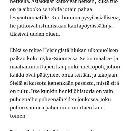
hetkellä. Asiakkaat katsoivat hetken, kuka tuo
on ja aikooko se tehdä jotain pahaa
levyautomaatille. Kun homma pysyi asiallisena,
he jatkoivat istumistaan kantapöydissään ja
tilasivat uuden oluen.
Ehkä se tekee Helsingistä hiukan ulkopuolisen
paikan koko nyky-Suomessa. Se on maalta- ja
maahanmuuttajien kaupunki, metropoli, johon
kaikki ovat päätyneet omia teitään ja aikojaan.
Siellä ei katsota kenenkään passista, mistä sitä
on tultu. Itse kunkin henkilöhistoria on vain
puheenaihe puheenaiheiden joukossa. Joku
puhuu suomea pahemmin murtaen kuin
toinen.