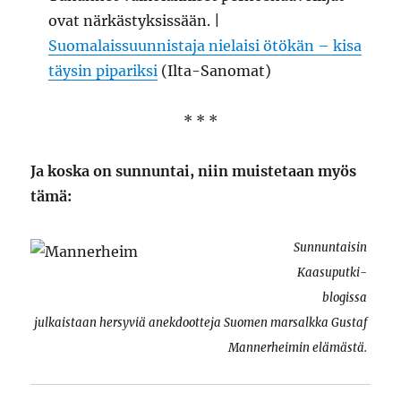
ovat närkästyksissään. |
Suomalaissuunnistaja nielaisi ötökän – kisa
täysin pipariksi
(Ilta-Sanomat)
* * *
Ja koska on sunnuntai, niin muistetaan myös
tämä:
Sunnuntaisin
Kaasuputki-
blogissa
julkaistaan hersyviä anekdootteja Suomen marsalkka Gustaf
Mannerheimin elämästä.