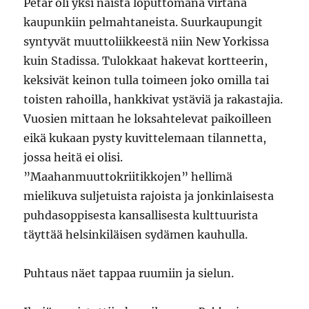
Petar oli yksi näistä loputtomana virtana
kaupunkiin pelmahtaneista. Suurkaupungit
syntyvät muuttoliikkeestä niin New Yorkissa
kuin Stadissa. Tulokkaat hakevat kortteerin,
keksivät keinon tulla toimeen joko omilla tai
toisten rahoilla, hankkivat ystäviä ja rakastajia.
Vuosien mittaan he loksahtelevat paikoilleen
eikä kukaan pysty kuvittelemaan tilannetta,
jossa heitä ei olisi.
”Maahanmuuttokriitikkojen” hellimä
mielikuva suljetuista rajoista ja jonkinlaisesta
puhdasoppisesta kansallisesta kulttuurista
täyttää helsinkiläisen sydämen kauhulla.
Puhtaus näet tappaa ruumiin ja sielun.