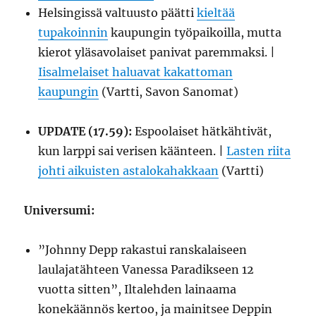
Helsingissä valtuusto päätti
kieltää
tupakoinnin
kaupungin työpaikoilla, mutta
kierot yläsavolaiset panivat paremmaksi. |
Iisalmelaiset haluavat kakattoman
kaupungin
(Vartti, Savon Sanomat)
UPDATE (17.59):
Espoolaiset hätkähtivät,
kun larppi sai verisen käänteen. |
Lasten riita
johti aikuisten astalokahakkaan
(Vartti)
Universumi:
”Johnny Depp rakastui ranskalaiseen
laulajatähteen Vanessa Paradikseen 12
vuotta sitten”, Iltalehden lainaama
konekäännös kertoo, ja mainitsee Deppin