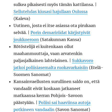
sulkea pikaisesti myös tämän kattilansa. |
Sellutehdas kiusasi hajullaan Oulussa
(Kaleva)
Uutinen, josta ei itse asiassa ota pirukaan
selvää. |
Porin demaririidat kärjistyivät
joukkoeroon
(Satakunnan Kansa)
Rötöstelijä ei kuitenkaan ollut
maahanmuuttaja, vaan arvatenkin
paljasjalkainen lahtelainen. |
Sukkavoro
jatkoi poliisiasemalta ruokavarkaisiin
(Etelä-
Suomen Sanomat)
Kansainvaellusten surullinen saldo on, että
vandaalit eivät koskaan jatkaneet
matkaansa kerran Pohjois-Savoon
päästyään. |
Poliisi sai haaviinsa autoja
potkineen vandaalin
(Savon Sanomat)