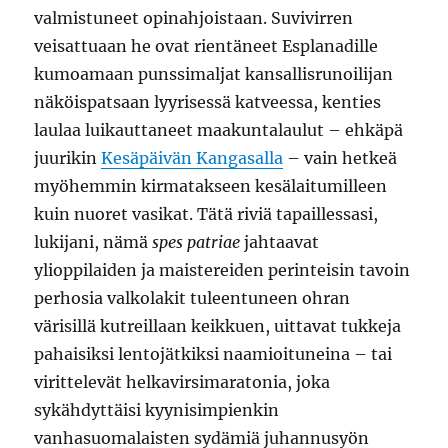
valmistuneet opinahjoistaan. Suvivirren
veisattuaan he ovat rientäneet Esplanadille
kumoamaan punssimaljat kansallisrunoilijan
näköispatsaan lyyrisessä katveessa, kenties
laulaa luikauttaneet maakuntalaulut – ehkäpä
juurikin
Kesäpäivän Kangasalla
– vain hetkeä
myöhemmin kirmatakseen kesälaitumilleen
kuin nuoret vasikat. Tätä riviä tapaillessasi,
lukijani, nämä
spes patriae
jahtaavat
ylioppilaiden ja maistereiden perinteisin tavoin
perhosia valkolakit tuleentuneen ohran
värisillä kutreillaan keikkuen, uittavat tukkeja
pahaisiksi lentojätkiksi naamioituneina – tai
virittelevät helkavirsimaratonia, joka
sykähdyttäisi kyynisimpienkin
vanhasuomalaisten sydämiä juhannusyön