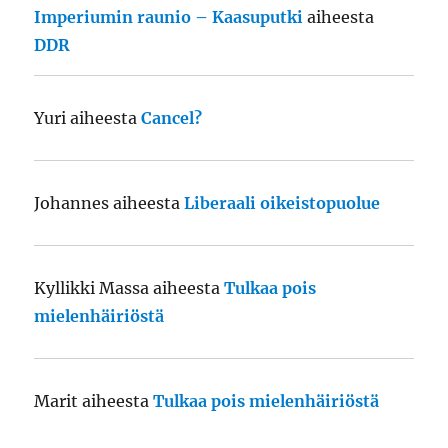
Imperiumin raunio – Kaasuputki
aiheesta
DDR
Yuri
aiheesta
Cancel?
Johannes
aiheesta
Liberaali oikeistopuolue
Kyllikki Massa
aiheesta
Tulkaa pois
mielenhäiriöstä
Marit
aiheesta
Tulkaa pois mielenhäiriöstä