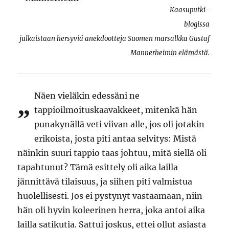
Kaasuputki-
blogissa
julkaistaan hersyviä anekdootteja Suomen marsalkka Gustaf
Mannerheimin elämästä.
Näen vieläkin edessäni ne
”
tappioilmoituskaavakkeet, mitenkä hän
punakynällä veti viivan alle, jos oli jotakin
erikoista, josta piti antaa selvitys: Mistä
näinkin suuri tappio taas johtuu, mitä siellä oli
tapahtunut? Tämä esittely oli aika lailla
jännittävä tilaisuus, ja siihen piti valmistua
huolellisesti. Jos ei pystynyt vastaamaan, niin
hän oli hyvin koleerinen herra, joka antoi aika
lailla satikutia. Sattui joskus, ettei ollut asiasta