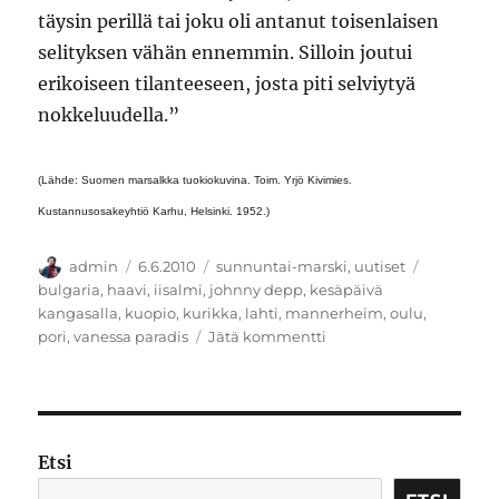
täysin perillä tai joku oli antanut toisenlaisen
selityksen vähän ennemmin. Silloin joutui
erikoiseen tilanteeseen, josta piti selviytyä
nokkeluudella.”
(Lähde: Suomen marsalkka tuokiokuvina. Toim. Yrjö Kivimies.
Kustannusosakeyhtiö Karhu, Helsinki. 1952.)
Kirjoittaja
Julkaistu
Kategoriat
Avainsana
admin
6.6.2010
sunnuntai-marski
,
uutiset
bulgaria
,
haavi
,
iisalmi
,
johnny depp
,
kesäpäivä
kangasalla
,
kuopio
,
kurikka
,
lahti
,
mannerheim
,
oulu
,
artikkeliin
pori
,
vanessa paradis
Jätä kommentti
Nälkäinen
kurikkalainen,
hyönteisiä
Bulgariassa
sekä
Etsi
koleerinen