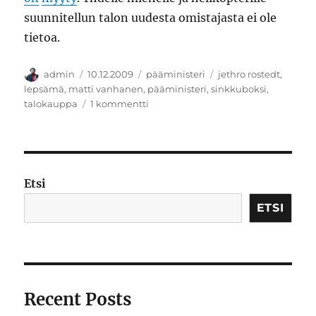
suunnitellun talon uudesta omistajasta ei ole
tietoa.
Kirjoittaja
Julkaistu
Kategoriat
Avainsanat
admin
10.12.2009
pääministeri
jethro rostedt
,
lepsämä
,
matti vanhanen
,
pääministeri
,
sinkkuboksi
,
artikkeliin
talokauppa
1 kommentti
Kiitos
1996
–
2009
Etsi
ETSI
Recent Posts