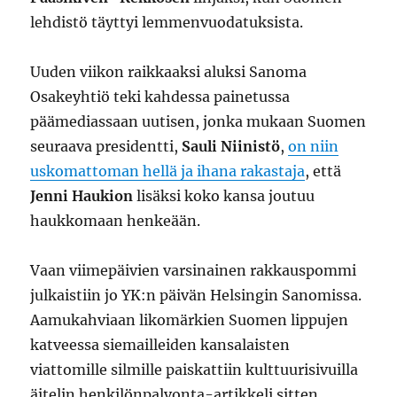
lehdistö täyttyi lemmenvuodatuksista.
Uuden viikon raikkaaksi aluksi Sanoma
Osakeyhtiö teki kahdessa painetussa
päämediassaan uutisen, jonka mukaan Suomen
seuraava presidentti,
Sauli Niinistö
,
on niin
uskomattoman hellä ja ihana rakastaja
, että
Jenni Haukion
lisäksi koko kansa joutuu
haukkomaan henkeään.
Vaan viimepäivien varsinainen rakkauspommi
julkaistiin jo YK:n päivän Helsingin Sanomissa.
Aamukahviaan likomärkien Suomen lippujen
katveessa siemailleiden kansalaisten
viattomille silmille paiskattiin kulttuurisivuilla
äitelin henkilönpalvonta-artikkeli sitten