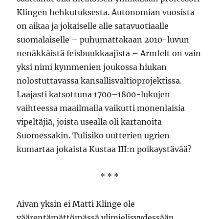
Klingen hehkutuksesta. Autonomian vuosista
on aikaa ja jokaiselle alle satavuotiaalle
suomalaiselle – puhumattakaan 2010-luvun
nenäkkäistä feisbuukkaajista – Armfelt on vain
yksi nimi kymmenien joukossa hiukan
nolostuttavassa kansallisvaltioprojektissa.
Laajasti katsottuna 1700–1800-lukujen
vaihteessa maailmalla vaikutti monenlaisia
vipeltäjiä, joista usealla oli kartanoita
Suomessakin. Tulisiko uutterien ugrien
kumartaa jokaista Kustaa III:n poikaystävää?
* * *
Aivan yksin ei Matti Klinge ole
väärentämättömässä ylimielisyydessään.