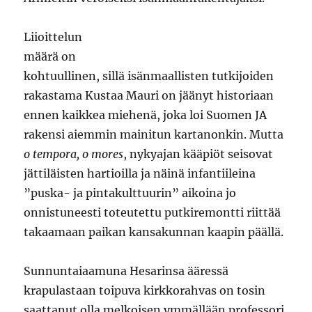
Liioittelun
määrä on
kohtuullinen, sillä isänmaallisten tutkijoiden
rakastama Kustaa Mauri on jäänyt historiaan
ennen kaikkea miehenä, joka loi Suomen JA
rakensi aiemmin mainitun kartanonkin. Mutta
o tempora, o mores
, nykyajan kääpiöt seisovat
jättiläisten hartioilla ja näinä infantiileina
”puska- ja pintakulttuurin” aikoina jo
onnistuneesti toteutettu putkiremontti riittää
takaamaan paikan kansakunnan kaapin päällä.
Sunnuntaiaamuna Hesarinsa ääressä
krapulastaan toipuva kirkkorahvas on tosin
saattanut olla melkoisen ymmällään professori