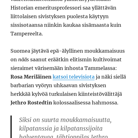
Historian emeritusprofessori saa yllättävän
liittolaisen sivistyksen puolesta käytyyn
sissisotaansa niinkin kaukaa sisämaasta kuin
Tampereelta.
Suomea jäytävä epä-älyllinen moukkamaisuus
on
nääs
saanut eräätkin elitismin kultivoimat
sieraimet värisemään inhosta Tammelassa:
Rosa Meriläinen
katsoi televisiota
ja näki siellä
barbarian vyöryn uhkaavan sivistyksen
herkkää kylvöä turkulaisen kiinteistövälittäjä
Jethro Rostedtin
kolossaalisessa hahmossa.
Siksi on suurta moukkamaisuutta,
kilpatanssia ja kilpatanssijoita
halventavaa, tähtioppilas Jethro