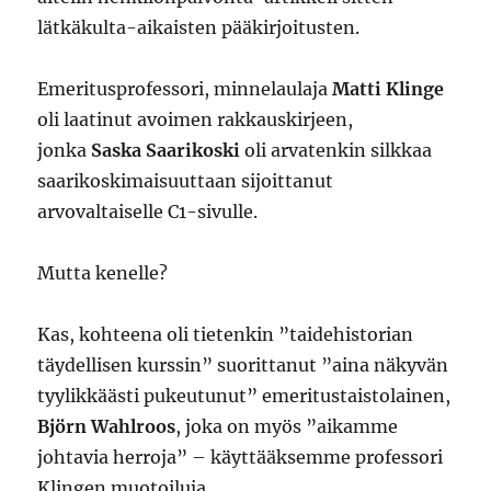
lätkäkulta-aikaisten pääkirjoitusten.
Emeritusprofessori, minnelaulaja
Matti Klinge
oli laatinut avoimen rakkauskirjeen,
jonka
Saska Saarikoski
oli arvatenkin silkkaa
saarikoskimaisuuttaan sijoittanut
arvovaltaiselle C1-sivulle.
Mutta kenelle?
Kas, kohteena oli tietenkin ”taidehistorian
täydellisen kurssin” suorittanut ”aina näkyvän
tyylikkäästi pukeutunut” emeritustaistolainen,
Björn Wahlroos
, joka on myös ”aikamme
johtavia herroja” – käyttääksemme professori
Klingen muotoiluja.