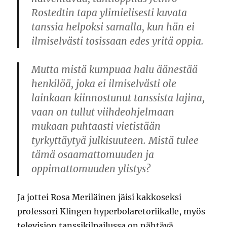
Rostedtin tapa ylimielisesti kuvata
tanssia helpoksi samalla, kun hän ei
ilmiselvästi tosissaan edes yritä oppia.
Mutta mistä kumpuaa halu äänestää
henkilöä, joka ei ilmiselvästi ole
lainkaan kiinnostunut tanssista lajina,
vaan on tullut viihdeohjelmaan
mukaan puhtaasti vietistään
tyrkyttäytyä julkisuuteen. Mistä tulee
tämä osaamattomuuden ja
oppimattomuuden ylistys?
Ja jottei Rosa Meriläinen jäisi kakkoseksi
professori Klingen hyperbolaretoriikalle, myös
television tanssikilpailussa on nähtävä