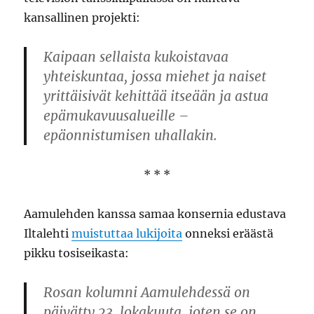
kansallinen projekti:
Kaipaan sellaista kukoistavaa
yhteiskuntaa, jossa miehet ja naiset
yrittäisivät kehittää itseään ja astua
epämukavuusalueille –
epäonnistumisen uhallakin.
* * *
Aamulehden kanssa samaa konsernia edustava
Iltalehti
muistuttaa lukijoita
onneksi eräästä
pikku tosiseikasta:
Rosan kolumni Aamulehdessä on
päivätty 23. lokakuuta, joten se on