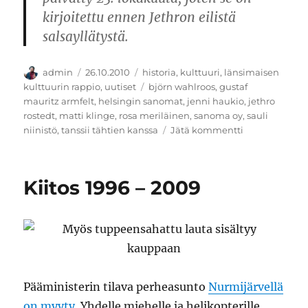
kirjoitettu ennen Jethron eilistä
salsayllätystä.
Kirjoittaja
Julkaistu
Kategoriat
admin
26.10.2010
historia
,
kulttuuri
,
länsimaisen
Avainsanat
kulttuurin rappio
,
uutiset
björn wahlroos
,
gustaf
mauritz armfelt
,
helsingin sanomat
,
jenni haukio
,
jethro
rostedt
,
matti klinge
,
rosa meriläinen
,
sanoma oy
,
sauli
artikkeliin
niinistö
,
tanssii tähtien kanssa
Jätä kommentti
Kansallisia
rakkauskirjeit
Kiitos 1996 – 2009
Pääministerin tilava perheasunto
Nurmijärvellä
on
myyty
. Yhdelle miehelle ja helikopterille