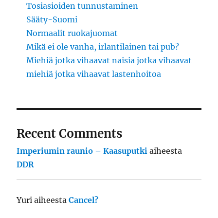
Tosiasioiden tunnustaminen
Sääty-Suomi
Normaalit ruokajuomat
Mikä ei ole vanha, irlantilainen tai pub?
Miehiä jotka vihaavat naisia jotka vihaavat
miehiä jotka vihaavat lastenhoitoa
Recent Comments
Imperiumin raunio – Kaasuputki
aiheesta
DDR
Yuri
aiheesta
Cancel?