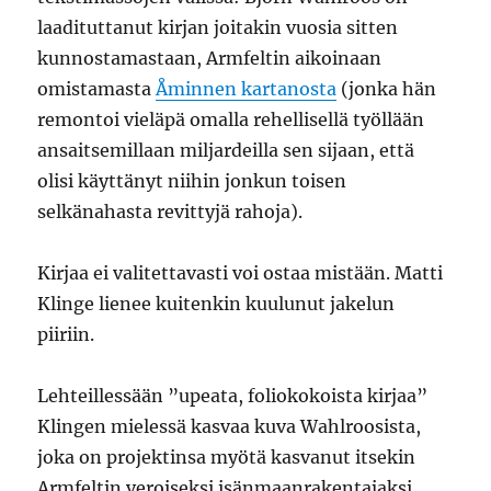
laadituttanut kirjan joitakin vuosia sitten
kunnostamastaan, Armfeltin aikoinaan
omistamasta
Åminnen kartanosta
(jonka hän
remontoi vieläpä omalla rehellisellä työllään
ansaitsemillaan miljardeilla sen sijaan, että
olisi käyttänyt niihin jonkun toisen
selkänahasta revittyjä rahoja).
Kirjaa ei valitettavasti voi ostaa mistään. Matti
Klinge lienee kuitenkin kuulunut jakelun
piiriin.
Lehteillessään ”upeata, foliokokoista kirjaa”
Klingen mielessä kasvaa kuva Wahlroosista,
joka on projektinsa myötä kasvanut itsekin
Armfeltin veroiseksi isänmaanrakentajaksi.