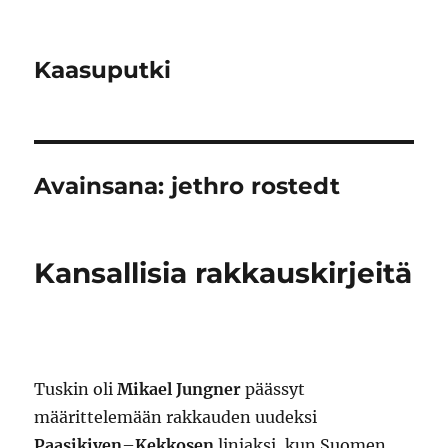
Kaasuputki
Avainsana:
jethro rostedt
Kansallisia rakkauskirjeitä
Tuskin oli
Mikael Jungner
päässyt
määrittelemään rakkauden uudeksi
Paasikiven
–
Kekkosen
linjaksi, kun Suomen