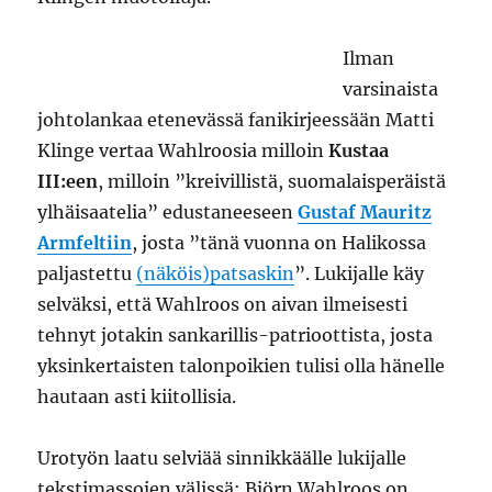
Ilman
varsinaista
johtolankaa etenevässä fanikirjeessään Matti
Klinge vertaa Wahlroosia milloin
Kustaa
III:een
, milloin ”kreivillistä, suomalaisperäistä
ylhäisaatelia” edustaneeseen
Gustaf Mauritz
Armfeltiin
, josta ”tänä vuonna on Halikossa
paljastettu
(näköis)patsaskin
”. Lukijalle käy
selväksi, että Wahlroos on aivan ilmeisesti
tehnyt jotakin sankarillis-patrioottista, josta
yksinkertaisten talonpoikien tulisi olla hänelle
hautaan asti kiitollisia.
Urotyön laatu selviää sinnikkäälle lukijalle
tekstimassojen välissä: Björn Wahlroos on