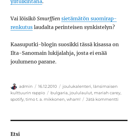
ylitulkintana
.
Vai löisikö
Smurffien
sietämätön suomirap-
renkutus
laudalta perinteisen synkistelyn?
Kaasuputki-blogin suosikki tässä kisassa on
Ilta-Sanomain lukijalahja, josta ei enää
joulumeno parane.
Kirjoittaja
Julkaistu
Kategoriat
admin
16.12.2010
joulukalenteri
,
länsimaisen
Avainsanat
kulttuurin rappio
bulgaria
,
joululaulut
,
mariah carey
,
artikkelii
spotify
,
timo t. a. mikkonen
,
wham!
Jätä kommentti
Joulukale
Aika
loppuu
kesken
Etsi