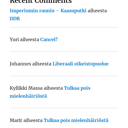
Recent Comments
Imperiumin raunio – Kaasuputki
aiheesta
DDR
Yuri
aiheesta
Cancel?
Johannes
aiheesta
Liberaali oikeistopuolue
Kyllikki Massa
aiheesta
Tulkaa pois
mielenhäiriöstä
Marit
aiheesta
Tulkaa pois mielenhäiriöstä