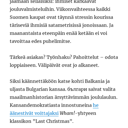
jäämään sellaisiksi: ihmiset karkaavat
jouluvalmisteluihin. Viikonvaihteessa kaikki
Suomen kaupat ovat täynnä stressin kourissa
täriseviä ihmisiä satametrisissä jonoissaan. Ja
maanantaista eteenpäin enää ketään ei voi
tavoittaa edes puhelimitse.
Tärkeä asiakas? Työnhaku? Pahoittelut – odota
loppiaiseen. Välipäivät ovat jo alkaneet.
Siksi käännettäköön katse kohti Balkania ja
uljasta Bulgarian kansaa. българи saivat valita
maailmanhistorian ärsyttävimmän joululaulun.
Kansandemokratiasta innostuneina
he
äänestivät voittajaksi
Wham!
-yhtyeen
klassikon ”Last Christmas”.