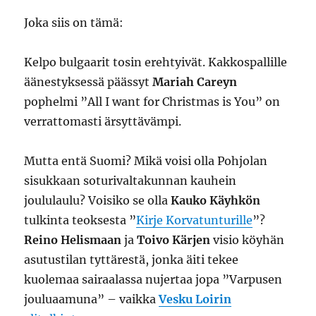
Joka siis on tämä:
Kelpo bulgaarit tosin erehtyivät. Kakkospallille
äänestyksessä päässyt
Mariah Careyn
pophelmi ”All I want for Christmas is You” on
verrattomasti ärsyttävämpi.
Mutta entä Suomi? Mikä voisi olla Pohjolan
sisukkaan soturivaltakunnan kauhein
joululaulu? Voisiko se olla
Kauko Käyhkön
tulkinta teoksesta ”
Kirje Korvatunturille
”?
Reino Helismaan
ja
Toivo Kärjen
visio köyhän
asutustilan tyttärestä, jonka äiti tekee
kuolemaa sairaalassa nujertaa jopa ”Varpusen
jouluaamuna” – vaikka
Vesku Loirin