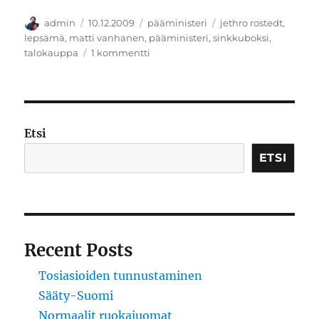
Kirjoittaja
Julkaistu
Kategoriat
Avainsanat
admin
10.12.2009
pääministeri
jethro rostedt
,
lepsämä
,
matti vanhanen
,
pääministeri
,
sinkkuboksi
,
artikkeliin
talokauppa
1 kommentti
Kiitos
1996
–
2009
Etsi
ETSI
Recent Posts
Tosiasioiden tunnustaminen
Sääty-Suomi
Normaalit ruokajuomat