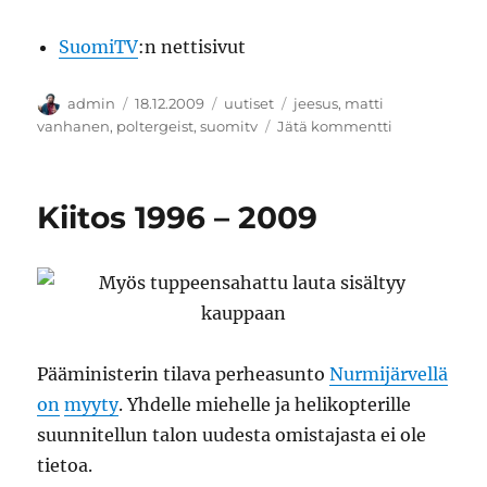
SuomiTV
:n nettisivut
Kirjoittaja
Julkaistu
Kategoriat
Avainsanat
admin
18.12.2009
uutiset
jeesus
,
matti
artikkeliin
vanhanen
,
poltergeist
,
suomitv
Jätä kommentti
Jeesus
tuo
Hihhuli-
Kiitos 1996 – 2009
TV:n
Suomen
markkinoille
Pääministerin tilava perheasunto
Nurmijärvellä
on
myyty
. Yhdelle miehelle ja helikopterille
suunnitellun talon uudesta omistajasta ei ole
tietoa.