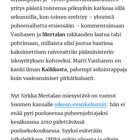
yritys päästä toistensa pöksyihin katkeaa sillä
sekunnilla, kun toinen erehtyy – yhteistä
puheenaihetta etsiessään – kommentoimaan
Vanhasen ja
Mertalan
rakkauden laatua tahi
pohtimaan, millaista olisi joutua baarissa
kaksimetrisen raivoraittiin pääministerin
iskuyrityksen kohteeksi. Matti Vanhanen on
kanki ilman
Kaikkosta
, pahempi seksintappaja
kuin vaaleansiniset pitkätkalsarit.
Nyt Sirkka Mertalan miesystävä on tuonut
Suomen kansalle
oikean evankeliumin
: hän ei
enää pyri puolueensa puheenjohtajaksi
kesäkuussa 2010 pidettävässä
puoluekokouksessa. Syyksi esitetään
jalkaleikkaus. (Mikä onkin viisasta ja oikein.