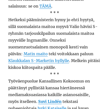
salaisuus: se on
TÄMÄ
.
* * *
Hetkeksi pääministerin hymy jo ehti hyytyä,
sillä suomalaista maitoa myyvä Valio hävisi S-
ryhmän tarjouskilpailun suomalaista maitoa
myyvälle Ingmanille. Onneksi
suomenruotsalainen monopoli kesti vain
päivän:
Matin maito
teki voitokkaan paluun
Klaukkalan S-Marketin hyllylle
. Melkein pitäisi
kiskoa kiitospaita päälle.
* * *
Työväenpuolue Kansallinen Kokoomus on
päättänyt pyllistää kansaa hiertäneessä
mediamaksuasiassa kaikille asianosaisille,
myös itselleen.
Suvi Lindén
tekstasi
puheenjohtaja
Jyrki Kataiselle
ja sai luvan