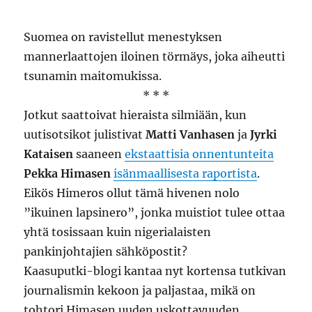
Suomea on ravistellut menestyksen
mannerlaattojen iloinen törmäys, joka aiheutti
tsunamin maitomukissa.
* * *
Jotkut saattoivat hieraista silmiään, kun
uutisotsikot julistivat
Matti Vanhasen
ja
Jyrki
Kataisen
saaneen
ekstaattisia onnentunteita
Pekka Himasen
isänmaallisesta raportista
.
Eikös Himeros ollut tämä hivenen nolo
”ikuinen lapsinero”, jonka muistiot tulee ottaa
yhtä tosissaan kuin nigerialaisten
pankinjohtajien sähköpostit?
Kaasuputki-blogi kantaa nyt kortensa tutkivan
journalismin kekoon ja paljastaa, mikä on
tohtori Himasen uuden uskottavuuden