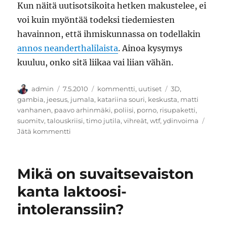
Kun näitä uutisotsikoita hetken makustelee, ei
voi kuin myöntää todeksi tiedemiesten
havainnon, että ihmiskunnassa on todellakin
annos neanderthalilaista
. Ainoa kysymys
kuuluu, onko sitä liikaa vai liian vähän.
Kirjoittaja
Julkaistu
Kategoriat
Avainsanat
admin
7.5.2010
kommentti
,
uutiset
3D
,
gambia
,
jeesus
,
jumala
,
katariina souri
,
keskusta
,
matti
vanhanen
,
paavo arhinmäki
,
poliisi
,
porno
,
risupaketti
,
suomitv
,
talouskriisi
,
timo jutila
,
vihreät
,
wtf
,
ydinvoima
artikkeliin
Jätä kommentti
Jeesus,
Vanhanen,
kolmiulotteinen
Mikä on suvaitsevaiston
porno
ja
kanta laktoosi-
muita
intoleranssiin?
asioita