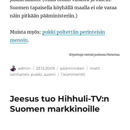
Suomen tapaisella köyhällä maalla ei ole varaa
näin pitkään pääministeriin.)
Muista myös:
pukki poltettiin perinteisin
menoin
.
Kirjoittaja viettää joulunsa Pietarissa.
Kirjoittaja
Julkaistu
Kategoriat
Avainsanat
admin
23.12.2009
pääministeri
matti
artikkeliin
vanhanen
,
pukki
,
suomi
1 kommentti
GÄVLEN
OLKIPUKKI
POLTETTIIN.
Jeesus tuo Hihhuli-TV:n
Lisäksi
Matti
Suomen markkinoille
Vanhanen
lopettaa.