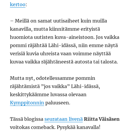
kertoo
:
– Meillä on samat uutisaiheet kuin muilla
kanavilla, mutta kiinnitämme erityistä
huomiota uutisten kuva-aineistoon. Jos vaikka
pommi räjähtää Lähi-idässä, niin emme näytä
verisiä kuvia uhreista vaan voimme näyttää
kuvaa vaikka räjähtäneestä autosta tai talosta.
Mutta nyt, odotellessamme pommin
räjähtämistä ”jos vaikka” Lähi-idässä,
keskittykäämme luvassa olevaan
Kymppitonnin
paluuseen.
Tässä blogissa
seurataan livenä
Riitta Väisäsen
voitokas comeback. Pysykää kanavalla!