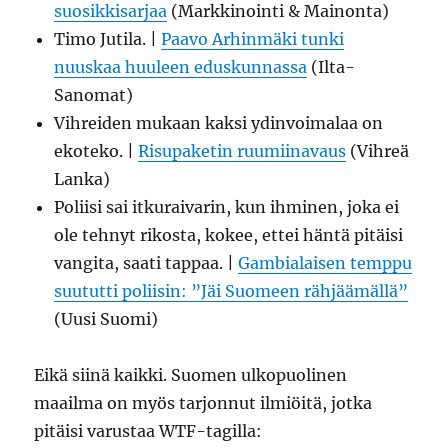
suosikkisarjaa
(Markkinointi & Mainonta)
Timo Jutila. |
Paavo Arhinmäki tunki
nuuskaa huuleen eduskunnassa
(Ilta-
Sanomat)
Vihreiden mukaan kaksi ydinvoimalaa on
ekoteko. |
Risupaketin ruumiinavaus
(Vihreä
Lanka)
Poliisi sai itkuraivarin, kun ihminen, joka ei
ole tehnyt rikosta, kokee, ettei häntä pitäisi
vangita, saati tappaa. |
Gambialaisen temppu
suututti poliisin: ”Jäi Suomeen rähjäämällä”
(Uusi Suomi)
Eikä siinä kaikki. Suomen ulkopuolinen
maailma on myös tarjonnut ilmiöitä, jotka
pitäisi varustaa WTF-tagilla: