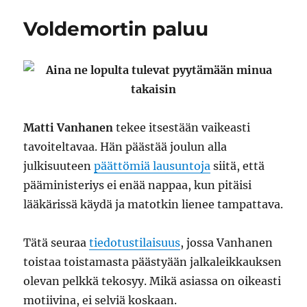
hardcore-
Voldemortin paluu
seksivideot
Matti Vanhanen
tekee itsestään vaikeasti
tavoiteltavaa. Hän päästää joulun alla
julkisuuteen
päättömiä lausuntoja
siitä, että
pääministeriys ei enää nappaa, kun pitäisi
lääkärissä käydä ja matotkin lienee tampattava.
Tätä seuraa
tiedotustilaisuus
, jossa Vanhanen
toistaa toistamasta päästyään jalkaleikkauksen
olevan pelkkä tekosyy. Mikä asiassa on oikeasti
motiivina, ei selviä koskaan.