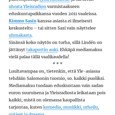
uhrata Yleisradion
varmistaakseen
eduskuntapaikkansa vuoden 2011 vaaleissa.
Kimmo Sasin
kanssa asiasta ei ilmeisesti
keskusteltu – tai sitten Sasi vain näyttelee
uhmakasta
.
Sinänsä koko näytös on turha, sillä Lindén on
jättänyt
takaportin auki
. Ehkäpä mediamaksu
vielä palaa tällä vaalikaudella!
* * *
Luultavampaa on, tietenkin, että Yle-asiassa
tehdään Salomonin tuomio, so. kaikki puoliksi.
Mediamaksu tuodaan eduskuntaan vain sadan
euron suuruisena ja Yleisradiosta leikataan pois
kaikki, mistä on olemassa kaupallista
tarjontaa, kuten
komedia, musiikki, urheilu,
uutiset ja draama
.