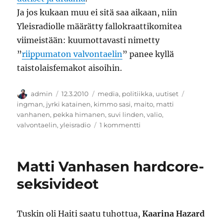
Ja jos kukaan muu ei sitä saa aikaan, niin
Yleisradiolle määrätty fallokraattikomitea
viimeistään: kuumottavasti nimetty
”
riippumaton valvontaelin
” panee kyllä
taistolaisfemakot aisoihin.
Kirjoittaja
Julkaistu
Kategoriat
Avainsana
admin
12.3.2010
media
,
politiikka
,
uutiset
ingman
,
jyrki katainen
,
kimmo sasi
,
maito
,
matti
vanhanen
,
pekka himanen
,
suvi linden
,
valio
,
artikkeliin
valvontaelin
,
yleisradio
1 kommentti
Mikä
on
suvaitsevaiston
Matti Vanhasen hardcore-
kanta
laktoosi-
seksivideot
intoleranssiin?
Tuskin oli Haiti saatu tuhottua,
Kaarina Hazard