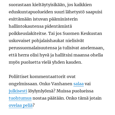
suorastaan kieltäytyisikään, jos kaikkien
eduskuntapuolueiden suuri lähetystö saapuisi
esittämään istuvan pääministerin
hallintokautensa pidentämistä
poikkeuslakiteitse. Tai jos Suomen Keskustan
uskovaiset pohjalaishaukat nielisivät
perussuomalaisuutensa ja tulisivat anelemaan,
että herra olisi hyvä ja hallitsisi maansa ohella
myös puoluetta vielä yhden kauden.
Poliittiset kommentaattorit ovat
ongelmissaan. Onko Vanhanen
salaa
vai
julkisesti
löylynlyömä? Muissa puolueissa
tuohtumus
nostaa päätään. Onko tämä jotain
ovelaa peliä
?