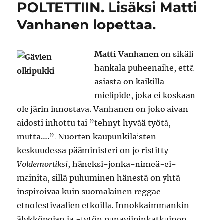
POLTETTIIN. Lisäksi Matti
Vanhanen lopettaa.
Matti Vanhanen
on sikäli
hankala puheenaihe, että
asiasta on kaikilla
mielipide, joka ei koskaan
ole järin innostava. Vanhanen on joko aivan
aidosti inhottu tai ”tehnyt hyvää työtä,
mutta….”. Nuorten kaupunkilaisten
keskuudessa pääministeri on jo ristitty
Voldemortiksi
, häneksi-jonka-nimeä-ei-
mainita, sillä puhuminen hänestä on yhtä
inspiroivaa kuin suomalainen reggae
etnofestivaalien etkoilla. Innokkaimmankin
älykköpojan ja -tytön punaviininkatkuinen