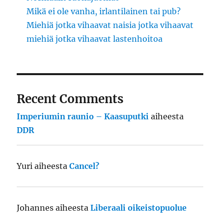
Mikä ei ole vanha, irlantilainen tai pub?
Miehiä jotka vihaavat naisia jotka vihaavat
miehiä jotka vihaavat lastenhoitoa
Recent Comments
Imperiumin raunio – Kaasuputki
aiheesta
DDR
Yuri
aiheesta
Cancel?
Johannes
aiheesta
Liberaali oikeistopuolue