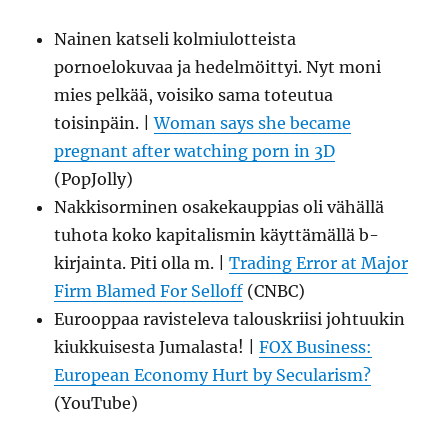
Nainen katseli kolmiulotteista
pornoelokuvaa ja hedelmöittyi. Nyt moni
mies pelkää, voisiko sama toteutua
toisinpäin. |
Woman says she became
pregnant after watching porn in 3D
(PopJolly)
Nakkisorminen osakekauppias oli vähällä
tuhota koko kapitalismin käyttämällä b-
kirjainta. Piti olla m. |
Trading Error at Major
Firm Blamed For Selloff
(CNBC)
Eurooppaa ravisteleva talouskriisi johtuukin
kiukkuisesta Jumalasta! |
FOX Business:
European Economy Hurt by Secularism?
(YouTube)