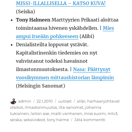
MISSI-ILLALLISELLA – KATSO KUVA!
(Seiska)
Tony Halmeen
Marttyyrien Prikaati aloittaa
toimintaansa hivenen yskähdellen. |
Mies
ampui itseään pohkeeseen
(Alibi)
Denialisteilta loppuvat ystävät.
Kapitalistinenkin tiedemies on nyt
vahvistanut todeksi havainnot
ilmastonmuutoksesta. |
Nasa: Päättynyt
vuosikymmen mittaushistorian lämpimin
(Helsingin Sanomat)
Kirjoittaja
Julkaistu
Kategoriat
Avainsanat
admin
22.1.2010
uutiset
alibi
,
harhaanjohtavat
otsikot
,
ilmastonmuutos
,
ilta-sanomat
,
johanna
tukiainen
,
laiton ase
,
matti vanhanen
,
miss suomi
,
mtv3
,
artikkeliin
seiska
,
seksivideot
,
tony halme
Jätä kommentti
Matti
Vanhasen