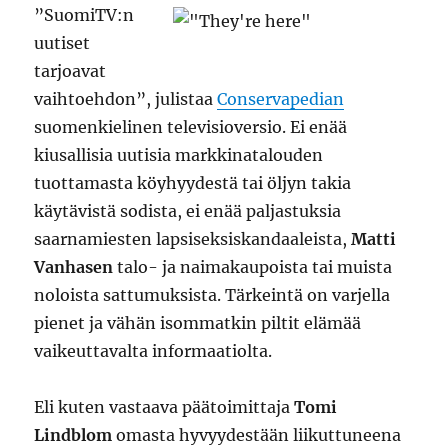
”SuomiTV:n
uutiset
tarjoavat
vaihtoehdon”, julistaa
Conservapedian
suomenkielinen televisioversio. Ei enää
kiusallisia uutisia markkinatalouden
tuottamasta köyhyydestä tai öljyn takia
käytävistä sodista, ei enää paljastuksia
saarnamiesten lapsiseksiskandaaleista,
Matti
Vanhasen
talo- ja naimakaupoista tai muista
noloista sattumuksista. Tärkeintä on varjella
pienet ja vähän isommatkin piltit elämää
vaikeuttavalta informaatiolta.
Eli kuten vastaava päätoimittaja
Tomi
Lindblom
omasta hyvyydestään liikuttuneena