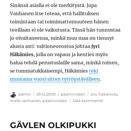
Sinänsä asialla ei ole merkitystä. Jopa
Vanhanen itse toteaa, että hallituksen
toimintaan tai toimimattomuuteen hänen
teoillaan ei ole vaikutusta. Tässä hän tunnustaa
jo oivaltaneensa, minkä muu maa on tiennyt
alusta asti: valtioneuvostoa johtaa
Jyri
Häkämies
, jolla on vapaus ja kenties myös
halua tehdä perustuslaille sama, minkä toinen,
se tummatukkaisempi, Häkämies
teki
muutama vuosi sitten tyttöystävälleen
.
Kirjoittaja
Julkaistu
Kategoriat
Avainsanat
admin
29.12.2009
pääministeri
ero
,
häkämies
,
artikkeliin
matti vanhanen
,
pääministeri
Jätä kommentti
Voldemortin
paluu
GÄVLEN OLKIPUKKI