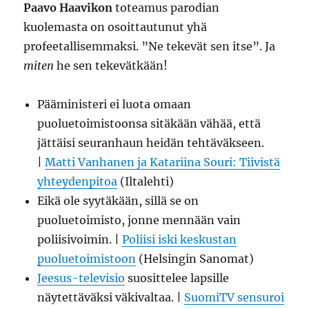
Paavo Haavikon
toteamus parodian
kuolemasta on osoittautunut yhä
profeetallisemmaksi. ”Ne tekevät sen itse”. Ja
miten
he sen tekevätkään!
Pääministeri ei luota omaan
puoluetoimistoonsa sitäkään vähää, että
jättäisi seuranhaun heidän tehtäväkseen.
|
Matti Vanhanen ja Katariina Souri: Tiivistä
yhteydenpitoa
(Iltalehti)
Eikä ole syytäkään, sillä se on
puoluetoimisto, jonne mennään vain
poliisivoimin. |
Poliisi iski keskustan
puoluetoimistoon
(Helsingin Sanomat)
Jeesus-televisio
suosittelee lapsille
näytettäväksi väkivaltaa. |
SuomiTV sensuroi