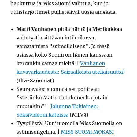
haukuttua ja Miss Suomi valittua, kun jo
uutistarjottimet pullistelivat uusia aineksia.
Matti Vanhanen
pitää häntä ja
Merikukkaa
väitetysti esittävän intiimikuvan
varastamista ”sairaalloisena”. Ja tässä
asiassa koko Suomi on hänen kanssaan
kerrankin samaa mieltä. |
Vanhanen
kuvavarkaudesta: Sairaalloista uteliaisuutta!
(Ilta-Sanomat)
Seuraavaksi suomalaiset pohtivat:
”Vietiinkö Matin tietokoneelta jotain
muutakin?” |
Johanna Tukiainen:
Seksivideoni kateissa
(MTV3)
Tyypillistä! Uunituoreella Miss Suomella on
syömisongelma. |
MISS SUOMI MOKASI