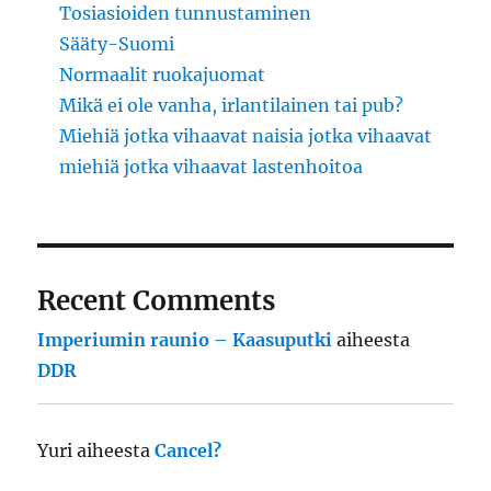
Tosiasioiden tunnustaminen
Sääty-Suomi
Normaalit ruokajuomat
Mikä ei ole vanha, irlantilainen tai pub?
Miehiä jotka vihaavat naisia jotka vihaavat
miehiä jotka vihaavat lastenhoitoa
Recent Comments
Imperiumin raunio – Kaasuputki
aiheesta
DDR
Yuri
aiheesta
Cancel?