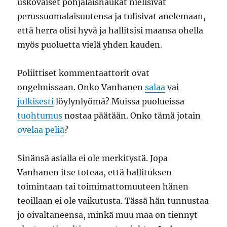
uskovaiset pohjalaishaukat nielisivät
perussuomalaisuutensa ja tulisivat anelemaan,
että herra olisi hyvä ja hallitsisi maansa ohella
myös puoluetta vielä yhden kauden.
Poliittiset kommentaattorit ovat
ongelmissaan. Onko Vanhanen
salaa
vai
julkisesti
löylynlyömä? Muissa puolueissa
tuohtumus
nostaa päätään. Onko tämä jotain
ovelaa peliä
?
Sinänsä asialla ei ole merkitystä. Jopa
Vanhanen itse toteaa, että hallituksen
toimintaan tai toimimattomuuteen hänen
teoillaan ei ole vaikutusta. Tässä hän tunnustaa
jo oivaltaneensa, minkä muu maa on tiennyt