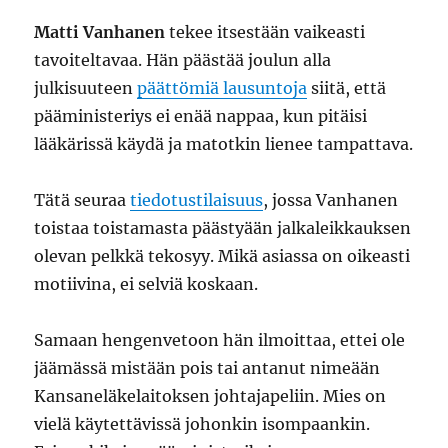
Matti Vanhanen
tekee itsestään vaikeasti
tavoiteltavaa. Hän päästää joulun alla
julkisuuteen
päättömiä lausuntoja
siitä, että
pääministeriys ei enää nappaa, kun pitäisi
lääkärissä käydä ja matotkin lienee tampattava.
Tätä seuraa
tiedotustilaisuus
, jossa Vanhanen
toistaa toistamasta päästyään jalkaleikkauksen
olevan pelkkä tekosyy. Mikä asiassa on oikeasti
motiivina, ei selviä koskaan.
Samaan hengenvetoon hän ilmoittaa, ettei ole
jäämässä mistään pois tai antanut nimeään
Kansaneläkelaitoksen johtajapeliin. Mies on
vielä käytettävissä johonkin isompaankin.