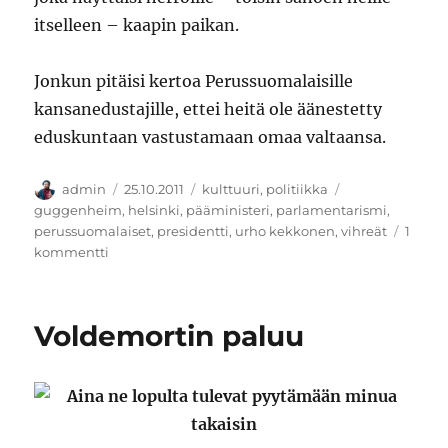
itselleen – kaapin paikan.
Jonkun pitäisi kertoa Perussuomalaisille
kansanedustajille, ettei heitä ole äänestetty
eduskuntaan vastustamaan omaa valtaansa.
Kirjoittaja
Julkaistu
Kategoriat
Avainsanat
admin
25.10.2011
kulttuuri
,
politiikka
guggenheim
,
helsinki
,
pääministeri
,
parlamentarismi
,
perussuomalaiset
,
presidentti
,
urho kekkonen
,
vihreät
1
artikkeliin
kommentti
Meitä
hallitaan
Voldemortin paluu