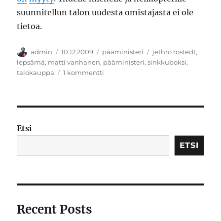
suunnitellun talon uudesta omistajasta ei ole
tietoa.
Kirjoittaja
Julkaistu
Kategoriat
Avainsanat
admin
10.12.2009
pääministeri
jethro rostedt
,
lepsämä
,
matti vanhanen
,
pääministeri
,
sinkkuboksi
,
artikkeliin
talokauppa
1 kommentti
Kiitos
1996
–
2009
Etsi
ETSI
Recent Posts