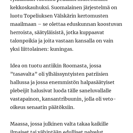
kekkoskauhuksi. Suomalainen järjestelmä on
luotu Topeliuksen Välskärin kertomusten
maailmaan – se olettaa eduskunnan koostuvan
herroista, säätyläisistä, jotka kuppaavat
talonpoikia ja joita vastaan kansalla on vain
yksi liittolainen: kuningas.
Idea on tuotu antiikin Roomasta, jossa
”tasavalta” oli ylhäissyntyisten patriisien
hallussa ja jossa enemmistön halpasäätyiset
plebeijit halusivat luoda tälle saneluvallalle
vastapainon, kansantribuunin, jolla oli veto-
oikeus senaatin päätöksiin.
Maassa, jossa julkinen valta takaa kaikille
ilmaiset tai vähintään edulliset palvelut