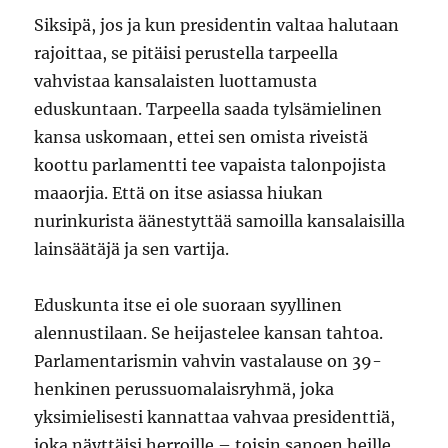
Siksipä, jos ja kun presidentin valtaa halutaan
rajoittaa, se pitäisi perustella tarpeella
vahvistaa kansalaisten luottamusta
eduskuntaan. Tarpeella saada tylsämielinen
kansa uskomaan, ettei sen omista riveistä
koottu parlamentti tee vapaista talonpojista
maaorjia. Että on itse asiassa hiukan
nurinkurista äänestyttää samoilla kansalaisilla
lainsäätäjä ja sen vartija.
Eduskunta itse ei ole suoraan syyllinen
alennustilaan. Se heijastelee kansan tahtoa.
Parlamentarismin vahvin vastalause on 39-
henkinen perussuomalaisryhmä, joka
yksimielisesti kannattaa vahvaa presidenttiä,
joka näyttäisi herroille – toisin sanoen heille