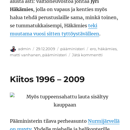
alusta asti: valtioneuvostoa johtaa
Jyri
Häkämies
, jolla on vapaus ja kenties myös
halua tehdä perustuslaille sama, minkä toinen,
se tummatukkaisempi, Häkämies
teki
muutama vuosi sitten tyttöystävälleen
.
Kirjoittaja
Julkaistu
Kategoriat
Avainsanat
admin
29.12.2009
pääministeri
ero
,
häkämies
,
artikkeliin
matti vanhanen
,
pääministeri
Jätä kommentti
Voldemortin
paluu
Kiitos 1996 – 2009
Pääministerin tilava perheasunto
Nurmijärvellä
on
myyty
. Yhdelle miehelle ja helikopterille