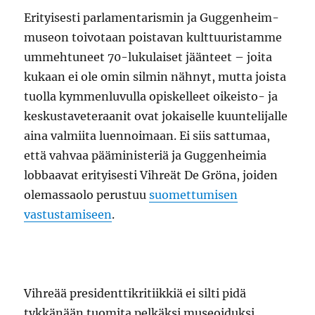
Erityisesti parlamentarismin ja Guggenheim-
museon toivotaan poistavan kulttuuristamme
ummehtuneet 70-lukulaiset jäänteet – joita
kukaan ei ole omin silmin nähnyt, mutta joista
tuolla kymmenluvulla opiskelleet oikeisto- ja
keskustaveteraanit ovat jokaiselle kuuntelijalle
aina valmiita luennoimaan. Ei siis sattumaa,
että vahvaa pääministeriä ja Guggenheimia
lobbaavat erityisesti Vihreät De Gröna, joiden
olemassaolo perustuu
suomettumisen
vastustamiseen
.
Vihreää presidenttikritiikkiä ei silti pidä
tykkänään tuomita pelkäksi museoiduksi