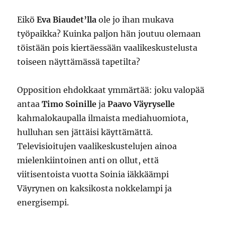
Eikö
Eva Biaudet’lla
ole jo ihan mukava
työpaikka? Kuinka paljon hän joutuu olemaan
töistään pois kiertäessään vaalikeskustelusta
toiseen näyttämässä tapetilta?
Opposition ehdokkaat ymmärtää: joku valopää
antaa
Timo Soinille
ja
Paavo Väyryselle
kahmalokaupalla ilmaista mediahuomiota,
hulluhan sen jättäisi käyttämättä.
Televisioitujen vaalikeskustelujen ainoa
mielenkiintoinen anti on ollut, että
viitisentoista vuotta Soinia iäkkäämpi
Väyrynen on kaksikosta nokkelampi ja
energisempi.