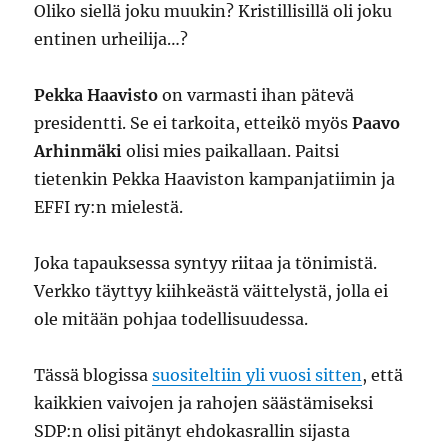
Oliko siellä joku muukin? Kristillisillä oli joku
entinen urheilija…?
Pekka Haavisto
on varmasti ihan pätevä
presidentti. Se ei tarkoita, etteikö myös
Paavo
Arhinmäki
olisi mies paikallaan. Paitsi
tietenkin Pekka Haaviston kampanjatiimin ja
EFFI ry:n mielestä.
Joka tapauksessa syntyy riitaa ja tönimistä.
Verkko täyttyy kiihkeästä väittelystä, jolla ei
ole mitään pohjaa todellisuudessa.
Tässä blogissa
suositeltiin yli vuosi sitten
, että
kaikkien vaivojen ja rahojen säästämiseksi
SDP:n olisi pitänyt ehdokasrallin sijasta