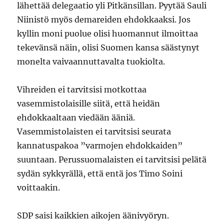
lähettää delegaatio yli Pitkänsillan. Pyytää Sauli
Niinistö myös demareiden ehdokkaaksi. Jos
kyllin moni puolue olisi huomannut ilmoittaa
tekevänsä näin, olisi Suomen kansa säästynyt
monelta vaivaannuttavalta tuokiolta.
Vihreiden ei tarvitsisi motkottaa
vasemmistolaisille siitä, että heidän
ehdokkaaltaan viedään ääniä.
Vasemmistolaisten ei tarvitsisi seurata
kannatuspakoa ”varmojen ehdokkaiden”
suuntaan. Perussuomalaisten ei tarvitsisi pelätä
sydän sykkyrällä, että entä jos Timo Soini
voittaakin.
SDP saisi kaikkien aikojen äänivyöryn.