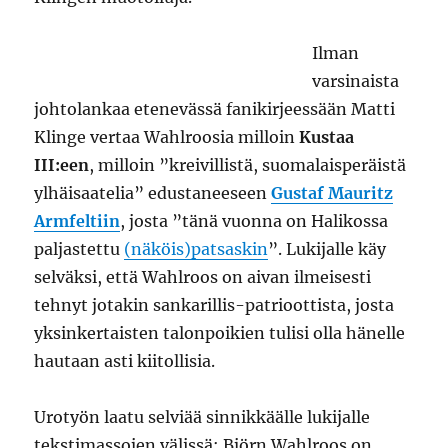
Ilman
varsinaista
johtolankaa etenevässä fanikirjeessään Matti
Klinge vertaa Wahlroosia milloin
Kustaa
III:een
, milloin ”kreivillistä, suomalaisperäistä
ylhäisaatelia” edustaneeseen
Gustaf Mauritz
Armfeltiin
, josta ”tänä vuonna on Halikossa
paljastettu
(näköis)patsaskin
”. Lukijalle käy
selväksi, että Wahlroos on aivan ilmeisesti
tehnyt jotakin sankarillis-patrioottista, josta
yksinkertaisten talonpoikien tulisi olla hänelle
hautaan asti kiitollisia.
Urotyön laatu selviää sinnikkäälle lukijalle
tekstimassojen välissä: Björn Wahlroos on