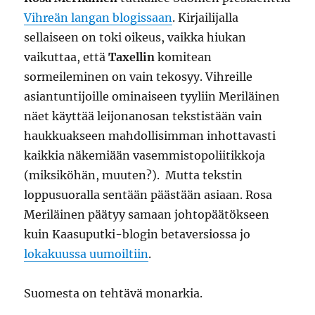
Vihreän langan blogissaan
. Kirjailijalla
sellaiseen on toki oikeus, vaikka hiukan
vaikuttaa, että
Taxellin
komitean
sormeileminen on vain tekosyy. Vihreille
asiantuntijoille ominaiseen tyyliin Meriläinen
näet käyttää leijonanosan tekstistään vain
haukkuakseen mahdollisimman inhottavasti
kaikkia näkemiään vasemmistopoliitikkoja
(miksiköhän, muuten?). Mutta tekstin
loppusuoralla sentään päästään asiaan. Rosa
Meriläinen päätyy samaan johtopäätökseen
kuin Kaasuputki-blogin betaversiossa jo
lokakuussa uumoiltiin
.
Suomesta on tehtävä monarkia.