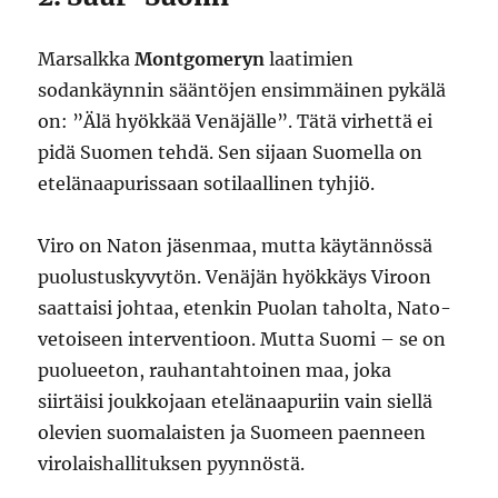
Marsalkka
Montgomeryn
laatimien
sodankäynnin sääntöjen ensimmäinen pykälä
on: ”Älä hyökkää Venäjälle”. Tätä virhettä ei
pidä Suomen tehdä. Sen sijaan Suomella on
etelänaapurissaan sotilaallinen tyhjiö.
Viro on Naton jäsenmaa, mutta käytännössä
puolustuskyvytön. Venäjän hyökkäys Viroon
saattaisi johtaa, etenkin Puolan taholta, Nato-
vetoiseen interventioon. Mutta Suomi – se on
puolueeton, rauhantahtoinen maa, joka
siirtäisi joukkojaan etelänaapuriin vain siellä
olevien suomalaisten ja Suomeen paenneen
virolaishallituksen pyynnöstä.