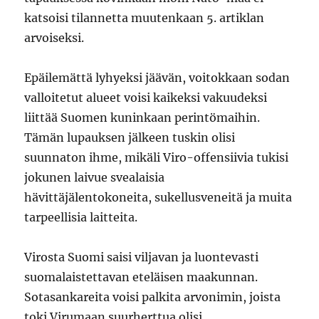
katsoisi tilannetta muutenkaan 5. artiklan
arvoiseksi.
Epäilemättä lyhyeksi jäävän, voitokkaan sodan
valloitetut alueet voisi kaikeksi vakuudeksi
liittää Suomen kuninkaan perintömaihin.
Tämän lupauksen jälkeen tuskin olisi
suunnaton ihme, mikäli Viro-offensiivia tukisi
jokunen laivue svealaisia
hävittäjälentokoneita, sukellusveneitä ja muita
tarpeellisia laitteita.
Virosta Suomi saisi viljavan ja luontevasti
suomalaistettavan eteläisen maakunnan.
Sotasankareita voisi palkita arvonimin, joista
toki Virumaan suurherttua olisi