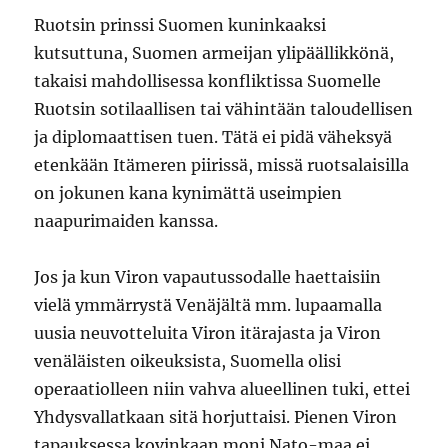
Ruotsin prinssi Suomen kuninkaaksi
kutsuttuna, Suomen armeijan ylipäällikkönä,
takaisi mahdollisessa konfliktissa Suomelle
Ruotsin sotilaallisen tai vähintään taloudellisen
ja diplomaattisen tuen. Tätä ei pidä väheksyä
etenkään Itämeren piirissä, missä ruotsalaisilla
on jokunen kana kynimättä useimpien
naapurimaiden kanssa.
Jos ja kun Viron vapautussodalle haettaisiin
vielä ymmärrystä Venäjältä mm. lupaamalla
uusia neuvotteluita Viron itärajasta ja Viron
venäläisten oikeuksista, Suomella olisi
operaatiolleen niin vahva alueellinen tuki, ettei
Yhdysvallatkaan sitä horjuttaisi. Pienen Viron
tapauksessa kovinkaan moni Nato-maa ei