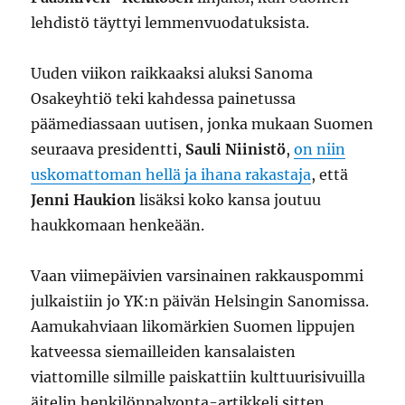
lehdistö täyttyi lemmenvuodatuksista.
Uuden viikon raikkaaksi aluksi Sanoma
Osakeyhtiö teki kahdessa painetussa
päämediassaan uutisen, jonka mukaan Suomen
seuraava presidentti,
Sauli Niinistö
,
on niin
uskomattoman hellä ja ihana rakastaja
, että
Jenni Haukion
lisäksi koko kansa joutuu
haukkomaan henkeään.
Vaan viimepäivien varsinainen rakkauspommi
julkaistiin jo YK:n päivän Helsingin Sanomissa.
Aamukahviaan likomärkien Suomen lippujen
katveessa siemailleiden kansalaisten
viattomille silmille paiskattiin kulttuurisivuilla
äitelin henkilönpalvonta-artikkeli sitten