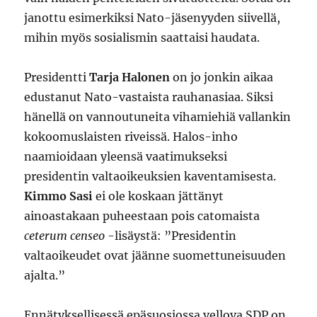
janottu esimerkiksi Nato-jäsenyyden siivellä,
mihin myös sosialismin saattaisi haudata.
Presidentti
Tarja Halonen
on jo jonkin aikaa
edustanut Nato-vastaista rauhanasiaa. Siksi
hänellä on vannoutuneita vihamiehiä vallankin
kokoomuslaisten riveissä. Halos-inho
naamioidaan yleensä vaatimukseksi
presidentin valtaoikeuksien kaventamisesta.
Kimmo Sasi
ei ole koskaan jättänyt
ainoastakaan puheestaan pois catomaista
ceterum censeo
-lisäystä: ”Presidentin
valtaoikeudet ovat jäänne suomettuneisuuden
ajalta.”
Ennätyksellisessä epäsuosiossa vellova SDP on