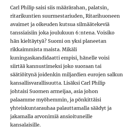
Carl Philip saisi siis määrärahan, palatsin,
ritarikuntien suurmestariuden, Ritarihuoneen
avaimet ja oikeuden kutsua silmäätekeviä
tanssiaisiin joka joulukuun 6:ntena. Voisiko
hän kieltäytyä? Suomi on yksi planeetan
rikkaimmista maista. Mikäli
kuningaskandidaatti empisi, hänelle voisi
siirtää kannustimeksi joko suoraan tai
säätiöitynä joidenkin miljardien eurojen salkun
kansallisvarallisuutta. Lisäksi Carl Philip
johtaisi Suomen armeijaa, asia johon
palaamme myöhemmin, ja pönkittäisi
yhteiskuntarauhaa palauttamalla säädyt ja
jakamalla arvonimiä ansioituneille
kansalaisille.