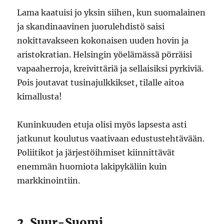
Lama kaatuisi jo yksin siihen, kun suomalainen
ja skandinaavinen juorulehdistö saisi
nokittavakseen kokonaisen uuden hovin ja
aristokratian. Helsingin yöelämässä pörräisi
vapaaherroja, kreivittäriä ja sellaisiksi pyrkiviä.
Pois joutavat tusinajulkkikset, tilalle aitoa
kimallusta!
Kuninkuuden etuja olisi myös lapsesta asti
jatkunut koulutus vaativaan edustustehtävään.
Poliitikot ja järjestöihmiset kiinnittävät
enemmän huomiota lakipykäliin kuin
markkinointiin.
2. Suur-Suomi