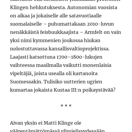
Klingen hehkutuksesta. Autonomian vuosista
on aikaa ja jokaiselle alle satavuotiaalle
suomalaiselle – puhumattakaan 2010-luvun
nenäkkäistä feisbuukkaajista – Armfelt on vain
yksi nimi kymmenien joukossa hiukan
nolostuttavassa kansallisvaltioprojektissa.
Laajasti katsottuna 1700–1800-lukujen
vaihteessa maailmalla vaikutti monenlaisia
vipeltäjiä, joista usealla oli kartanoita
Suomessakin. Tulisiko uutterien ugrien
kumartaa jokaista Kustaa III:n poikaystävää?
* * *
Aivan yksin ei Matti Klinge ole
väärentämättömässä ylimielisyydessään.