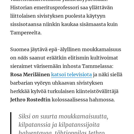
Historian emeritusprofessori saa yllättävän
liittolaisen sivistyksen puolesta käytyyn
sissisotaansa niinkin kaukaa sisämaasta kuin
Tampereelta.
Suomea jäytävä epä-älyllinen moukkamaisuus
on
nääs
saanut eräätkin elitismin kultivoimat
sieraimet värisemään inhosta Tammelassa:
Rosa Meriläinen
katsoi televisiota
ja näki siellä
barbarian vyöryn uhkaavan sivistyksen
herkkää kylvöä turkulaisen kiinteistövälittäjä
Jethro Rostedtin
kolossaalisessa hahmossa.
Siksi on suurta moukkamaisuutta,
kilpatanssia ja kilpatanssijoita
halventavaa, tähtioppilas Jethro