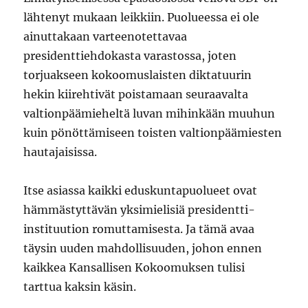
lähtenyt mukaan leikkiin. Puolueessa ei ole
ainuttakaan varteenotettavaa
presidenttiehdokasta varastossa, joten
torjuakseen kokoomuslaisten diktatuurin
hekin kiirehtivät poistamaan seuraavalta
valtionpäämieheltä luvan mihinkään muuhun
kuin pönöttämiseen toisten valtionpäämiesten
hautajaisissa.
Itse asiassa kaikki eduskuntapuolueet ovat
hämmästyttävän yksimielisiä presidentti-
instituution romuttamisesta. Ja tämä avaa
täysin uuden mahdollisuuden, johon ennen
kaikkea Kansallisen Kokoomuksen tulisi
tarttua kaksin käsin.