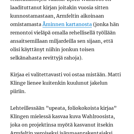
laadituttanut kirjan joitakin vuosia sitten
kunnostamastaan, Armfeltin aikoinaan
omistamasta
Åminnen kartanosta
(jonka hän
remontoi vieläpä omalla rehellisellä työllään
ansaitsemillaan miljardeilla sen sijaan, että
olisi käyttänyt niihin jonkun toisen
selkänahasta revittyjä rahoja).
Kirjaa ei valitettavasti voi ostaa mistään. Matti
Klinge lienee kuitenkin kuulunut jakelun
piiriin.
Lehteillessään ”upeata, foliokokoista kirjaa”
Klingen mielessä kasvaa kuva Wahlroosista,
joka on projektinsa myötä kasvanut itsekin
Armfeltin veroiseksi isänmaanrakentajaksi.