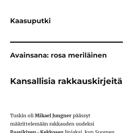
Kaasuputki
Avainsana:
rosa meriläinen
Kansallisia rakkauskirjeitä
Tuskin oli
Mikael Jungner
päässyt
määrittelemään rakkauden uudeksi
Paasikiven
–
Kekkosen
linjaksi, kun Suomen