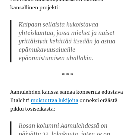
kansallinen projekti:
Kaipaan sellaista kukoistavaa
yhteiskuntaa, jossa miehet ja naiset
yrittäisivät kehittää itseään ja astua
epämukavuusalueille –
epäonnistumisen uhallakin.
* * *
Aamulehden kanssa samaa konsernia edustava
Iltalehti
muistuttaa lukijoita
onneksi eräästä
pikku tosiseikasta:
Rosan kolumni Aamulehdessä on
päivätty 23. lokakuuta, joten se on