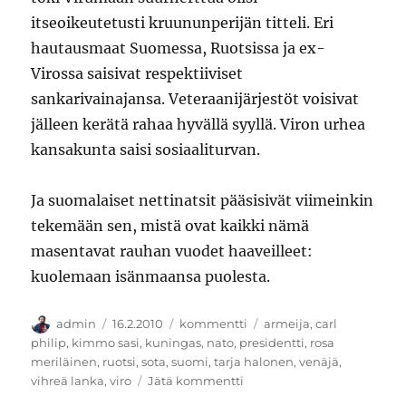
itseoikeutetusti kruununperijän titteli. Eri
hautausmaat Suomessa, Ruotsissa ja ex-
Virossa saisivat respektiiviset
sankarivainajansa. Veteraanijärjestöt voisivat
jälleen kerätä rahaa hyvällä syyllä. Viron urhea
kansakunta saisi sosiaaliturvan.
Ja suomalaiset nettinatsit pääsisivät viimeinkin
tekemään sen, mistä ovat kaikki nämä
masentavat rauhan vuodet haaveilleet:
kuolemaan isänmaansa puolesta.
Kirjoittaja
Julkaistu
Kategoriat
Avainsanat
admin
16.2.2010
kommentti
armeija
,
carl
philip
,
kimmo sasi
,
kuningas
,
nato
,
presidentti
,
rosa
meriläinen
,
ruotsi
,
sota
,
suomi
,
tarja halonen
,
venäjä
,
artikkeliin
vihreä lanka
,
viro
Jätä kommentti
Suomen