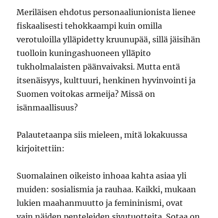
Meriläisen ehdotus personaaliunionista lienee
fiskaalisesti tehokkaampi kuin omilla
verotuloilla ylläpidetty kruunupää, sillä jäisihän
tuolloin kuningashuoneen ylläpito
tukholmalaisten päänvaivaksi. Mutta entä
itsenäisyys, kulttuuri, henkinen hyvinvointi ja
Suomen voitokas armeija? Missä on
isänmaallisuus?
Palautetaanpa siis mieleen, mitä lokakuussa
kirjoitettiin:
Suomalainen oikeisto inhoaa kahta asiaa yli
muiden: sosialismia ja rauhaa. Kaikki, mukaan
lukien maahanmuutto ja femininismi, ovat
vain näiden penteleiden sivutuotteita. Sotaa on