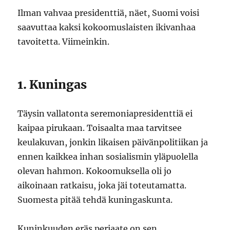
Ilman vahvaa presidenttiä, näet, Suomi voisi
saavuttaa kaksi kokoomuslaisten ikivanhaa
tavoitetta. Viimeinkin.
1. Kuningas
Täysin vallatonta seremoniapresidenttiä ei
kaipaa pirukaan. Toisaalta maa tarvitsee
keulakuvan, jonkin likaisen päivänpolitiikan ja
ennen kaikkea inhan sosialismin yläpuolella
olevan hahmon. Kokoomuksella oli jo
aikoinaan ratkaisu, joka jäi toteutamatta.
Suomesta pitää tehdä kuningaskunta.
Kuninkuuden eräs periaate on sen