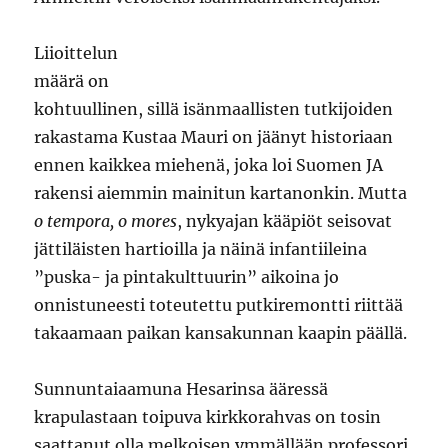
Liioittelun
määrä on
kohtuullinen, sillä isänmaallisten tutkijoiden
rakastama Kustaa Mauri on jäänyt historiaan
ennen kaikkea miehenä, joka loi Suomen JA
rakensi aiemmin mainitun kartanonkin. Mutta
o tempora, o mores
, nykyajan kääpiöt seisovat
jättiläisten hartioilla ja näinä infantiileina
”puska- ja pintakulttuurin” aikoina jo
onnistuneesti toteutettu putkiremontti riittää
takaamaan paikan kansakunnan kaapin päällä.
Sunnuntaiaamuna Hesarinsa ääressä
krapulastaan toipuva kirkkorahvas on tosin
saattanut olla melkoisen ymmällään professori