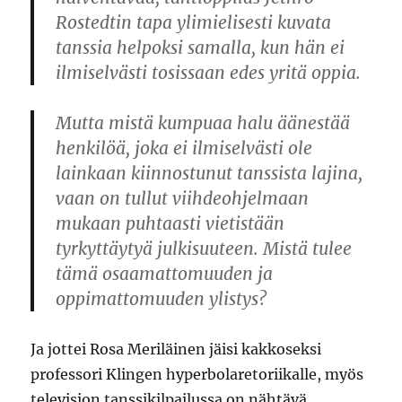
Rostedtin tapa ylimielisesti kuvata
tanssia helpoksi samalla, kun hän ei
ilmiselvästi tosissaan edes yritä oppia.
Mutta mistä kumpuaa halu äänestää
henkilöä, joka ei ilmiselvästi ole
lainkaan kiinnostunut tanssista lajina,
vaan on tullut viihdeohjelmaan
mukaan puhtaasti vietistään
tyrkyttäytyä julkisuuteen. Mistä tulee
tämä osaamattomuuden ja
oppimattomuuden ylistys?
Ja jottei Rosa Meriläinen jäisi kakkoseksi
professori Klingen hyperbolaretoriikalle, myös
television tanssikilpailussa on nähtävä