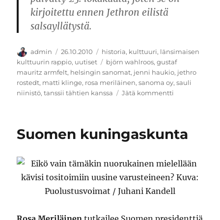
kirjoitettu ennen Jethron eilistä
salsayllätystä.
Kirjoittaja
Julkaistu
Kategoriat
admin
26.10.2010
historia
,
kulttuuri
,
länsimaisen
Avainsanat
kulttuurin rappio
,
uutiset
björn wahlroos
,
gustaf
mauritz armfelt
,
helsingin sanomat
,
jenni haukio
,
jethro
rostedt
,
matti klinge
,
rosa meriläinen
,
sanoma oy
,
sauli
artikkeliin
niinistö
,
tanssii tähtien kanssa
Jätä kommentti
Kansallisia
rakkauskirjeit
Suomen kuningaskunta
Rosa Meriläinen
tutkailee Suomen presidenttiä