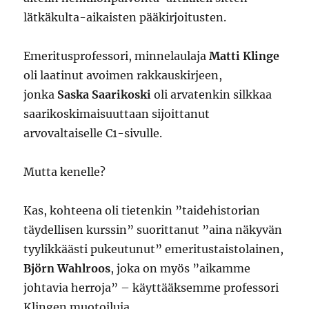
lätkäkulta-aikaisten pääkirjoitusten.
Emeritusprofessori, minnelaulaja
Matti Klinge
oli laatinut avoimen rakkauskirjeen,
jonka
Saska Saarikoski
oli arvatenkin silkkaa
saarikoskimaisuuttaan sijoittanut
arvovaltaiselle C1-sivulle.
Mutta kenelle?
Kas, kohteena oli tietenkin ”taidehistorian
täydellisen kurssin” suorittanut ”aina näkyvän
tyylikkäästi pukeutunut” emeritustaistolainen,
Björn Wahlroos
, joka on myös ”aikamme
johtavia herroja” – käyttääksemme professori
Klingen muotoiluja.