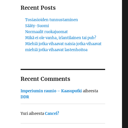
Recent Posts
Tosiasioiden tunnustaminen
Sääty-Suomi
Normaalit ruokajuomat
Mikä ei ole vanha, irlantilainen tai pub?
Miehiä jotka vihaavat naisia jotka vihaavat
miehiä jotka vihaavat lastenhoitoa
Recent Comments
Imperiumin raunio – Kaasuputki
aiheesta
DDR
Yuri
aiheesta
Cancel?