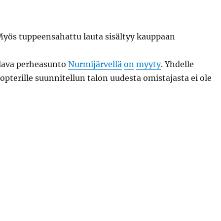
ilava perheasunto
Nurmijärvellä
on
myyty
. Yhdelle
kopterille suunnitellun talon uudesta omistajasta ei ole