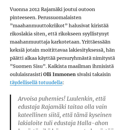
Vuonna 2012 Rajamäki joutui outoon
pinteeseen. Perussuomalaisten
”maahanmuuttokriikot” halusivat kiristää
rikoslakia siten, että rikokseen syyllistynyt
maahanmuuttaja karkotetaan. Yrittäessään
keksiä jotain moitittavaa lakiesityksessä, hän
päätti alkaa käyttää persuryhmästä nimitystä
”Suomen Sisu”. Kaikista maailman ihmisistä
oululaisrasisti
Olli Immonen
sivalsi takaisin
täydellisellä totuudella
:
Arvoisa puhemies! Luulenkin, että
edustaja Rajamäki taitaa olla vain
kateellinen siitä, että tämä kyseinen
lakialoite tuli edustaja Halla-ahon