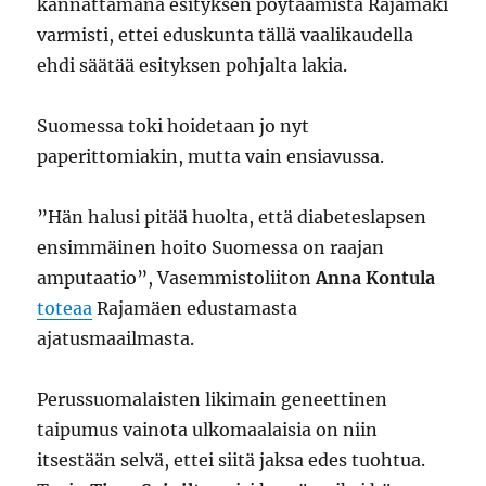
kannattamana esityksen pöytäämistä Rajamäki
varmisti, ettei eduskunta tällä vaalikaudella
ehdi säätää esityksen pohjalta lakia.
Suomessa toki hoidetaan jo nyt
paperittomiakin, mutta vain ensiavussa.
”Hän halusi pitää huolta, että diabeteslapsen
ensimmäinen hoito Suomessa on raajan
amputaatio”, Vasemmistoliiton
Anna Kontula
toteaa
Rajamäen edustamasta
ajatusmaailmasta.
Perussuomalaisten likimain geneettinen
taipumus vainota ulkomaalaisia on niin
itsestään selvä, ettei siitä jaksa edes tuohtua.