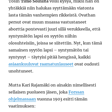
Tosin
Timo Soinilta
voisi kysyä, miksi hän on
yhtäkkiä niin halukas syyttämään viatonta
lasta tämän vanhempien rikkeistä. Ovathan
persut ovat muun muassa vastustaneet
aborttia pontevasti juuri sillä verukkeella, että
syntymätön lapsi on syytön niihin
olosuhteisiin, joissa se siitettiin. Nyt, kun tämä
samainen syytön lapsi – syntymätön tai
syntynyt – täytyisi pitää hengissä, kaikki
asiaankuuluvat raamatunlauseet
ovat oudosti
unohtuneet.
Mutta Kari Rajamäki on ainakin nimellisesti
sellaisen puolueen jäsen, joka
Forssan
ohjelmassaan
vuonna 1903 esitti tämän
vaatimuksen: