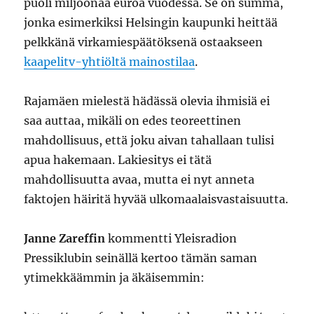
puoli miljoonaa euroa vuodessa. Se on summa,
jonka esimerkiksi Helsingin kaupunki heittää
pelkkänä virkamiespäätöksenä ostaakseen
kaapelitv-yhtiöltä mainostilaa
.
Rajamäen mielestä hädässä olevia ihmisiä ei
saa auttaa, mikäli on edes teoreettinen
mahdollisuus, että joku aivan tahallaan tulisi
apua hakemaan. Lakiesitys ei tätä
mahdollisuutta avaa, mutta ei nyt anneta
faktojen häiritä hyvää ulkomaalaisvastaisuutta.
Janne Zareffin
kommentti Yleisradion
Pressiklubin seinällä kertoo tämän saman
ytimekkäämmin ja äkäisemmin: