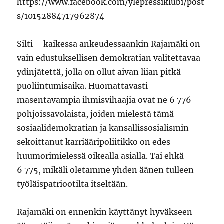
https://www.facebook.com/ylepressiklubi/post
s/10152884717962874
Silti – kaikessa ankeudessaankin Rajamäki on
vain edustuksellisen demokratian valitettavaa
ydinjätettä, jolla on ollut aivan liian pitkä
puoliintumisaika. Huomattavasti
masentavampia ihmisvihaajia ovat ne 6 776
pohjoissavolaista, joiden mielestä tämä
sosiaalidemokratian ja kansallissosialismin
sekoittanut karriääripoliitikko on edes
huumorimielessä oikealla asialla. Tai ehkä
6 775, mikäli oletamme yhden äänen tulleen
työläispatriootilta itseltään.
Rajamäki on ennenkin käyttänyt hyväkseen