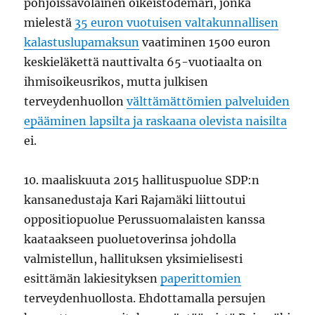
pohjoissavolainen oikeistodemari, jonka
mielestä
35 euron vuotuisen valtakunnallisen
kalastuslupamaksun
vaatiminen 1500 euron
keskieläkettä nauttivalta 65-vuotiaalta on
ihmisoikeusrikos, mutta julkisen
terveydenhuollon
välttämättömien palveluiden
epääminen lapsilta ja raskaana olevista naisilta
ei.
10. maaliskuuta 2015 hallituspuolue SDP:n
kansanedustaja Kari Rajamäki liittoutui
oppositiopuolue Perussuomalaisten kanssa
kaataakseen puoluetoverinsa johdolla
valmistellun, hallituksen yksimielisesti
esittämän lakiesityksen
paperittomien
terveydenhuollosta. Ehdottamalla persujen