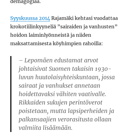
demagogiaa.
Syyskuussa 2014
Rajamäki kehtasi vuodattaa
krokotiilinkyyneliä ”sairaiden ja vanhusten”
hoidon laiminlyönneistä ja niiden
maksattamisesta köyhimpien rahoilla:
– Lepomäen edustamat arvot
johtaisivat Suomen takaisin 1930-
luvun huutolaisyhteiskuntaan, jossa
sairaat ja vanhukset annetaan
hoidettavaksi vähiten vaativalle.
Rikkaiden sukujen perintöverot
poistetaan, mutta lapsiperheiden ja
palkansaajien verorasitusta ollaan
valmiita lisäämään.