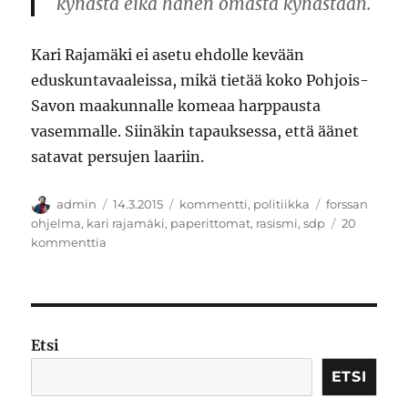
kynästä eikä hänen omasta kynästään.
Kari Rajamäki ei asetu ehdolle kevään
eduskuntavaaleissa, mikä tietää koko Pohjois-
Savon maakunnalle komeaa harppausta
vasemmalle. Siinäkin tapauksessa, että äänet
satavat persujen laariin.
Kirjoittaja
Julkaistu
Kategoriat
Avainsanat
admin
14.3.2015
kommentti
,
politiikka
forssan
ohjelma
,
kari rajamäki
,
paperittomat
,
rasismi
,
sdp
20
artikkeliin
kommenttia
Ihmisvihaajan
viimeinen
temppu
Etsi
ETSI