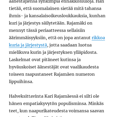
äänestäjiensä synkimpiä ennakkoluuloja. Hän
tietää, että suomalainen sietää mitä tahansa
ihmis- ja kansalaisoikeusloukkauksia, kunhan
kuri ja järjestys säilytetään. Rajamäki on
mennyt tässä periaatteessa sellaisiin
äärimmäisyyksiin, että on jopa antanut
rikkoa
kuria ja järjestystä
, jotta saadaan luotua
mielikuva kurin ja järjestyksen ylläpidosta.
Laskelmat ovat pitäneet kutinsa ja
hyväuskoiset äänestäjät ovat vaalikaudesta
toiseen raapustaneet Rajamäen numeron
lippuihinsa.
Halveksittavinta Kari Rajamäessä ei silti ole
hänen empatiakyvytön populisminsa. Minkäs
teet, kun naapurikateudesta voimansa saavan