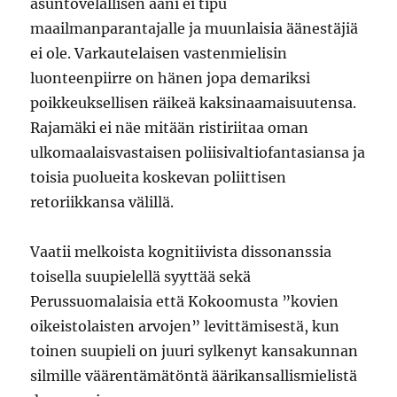
asuntovelallisen ääni ei tipu
maailmanparantajalle ja muunlaisia äänestäjiä
ei ole. Varkautelaisen vastenmielisin
luonteenpiirre on hänen jopa demariksi
poikkeuksellisen räikeä kaksinaamaisuutensa.
Rajamäki ei näe mitään ristiriitaa oman
ulkomaalaisvastaisen poliisivaltiofantasiansa ja
toisia puolueita koskevan poliittisen
retoriikkansa välillä.
Vaatii melkoista kognitiivista dissonanssia
toisella suupielellä syyttää sekä
Perussuomalaisia että Kokoomusta ”kovien
oikeistolaisten arvojen” levittämisestä, kun
toinen suupieli on juuri sylkenyt kansakunnan
silmille väärentämätöntä äärikansallismielistä