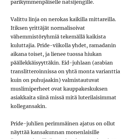
parikymmenpäiselle natsijengille.
Valittu linja on nerokas kaikilla mittareilla.
Itiksen yrittäjät normalisoivat
vähemmistöryhmiä tekemällä kaikista
kuluttajia. Pride-viikolla yhdet, ramadanin
aikana toiset, ja lienee tuossa hiukan
päällekkäisyyttäkin. Eid-juhlaan (arabian
translitteroinnissa on yhtä monta varianttia
kuin on puhujaakin) valmistautuvat
muslimiperheet ovat kauppakeskuksen
asiakkaita siinä missä mitä luterilaisimmat
kollegansakin.
Pride-juhlien perimmäinen ajatus on ollut
näyttää kansakunnan monenlaisille