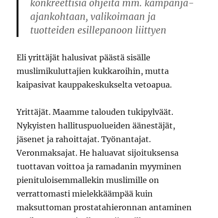
konkreettisia ohjeita mm. kampanja-
ajankohtaan, valikoimaan ja
tuotteiden esillepanoon liittyen
Eli yrittäjät halusivat päästä sisälle
muslimikuluttajien kukkaroihin, mutta
kaipasivat kauppakeskukselta vetoapua.
Yrittäjät. Maamme talouden tukipylväät.
Nykyisten hallituspuolueiden äänestäjät,
jäsenet ja rahoittajat. Työnantajat.
Veronmaksajat. He haluavat sijoituksensa
tuottavan voittoa ja ramadanin myyminen
pienituloisemmallekin muslimille on
verrattomasti mielekkäämpää kuin
maksuttoman prostatahieronnan antaminen