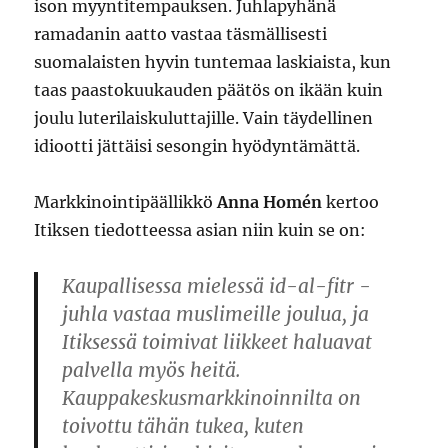
ison myyntitempauksen. Juhlapyhänä
ramadanin aatto vastaa täsmällisesti
suomalaisten hyvin tuntemaa laskiaista, kun
taas paastokuukauden päätös on ikään kuin
joulu luterilaiskuluttajille. Vain täydellinen
idiootti jättäisi sesongin hyödyntämättä.
Markkinointipäällikkö
Anna Homén
kertoo
Itiksen tiedotteessa asian niin kuin se on:
Kaupallisessa mielessä id-al-fitr -
juhla vastaa muslimeille joulua, ja
Itiksessä toimivat liikkeet haluavat
palvella myös heitä.
Kauppakeskusmarkkinoinnilta on
toivottu tähän tukea, kuten