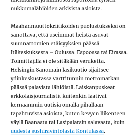
nukkumalähiöiden arkisista asioista.
Maahanmuuttokriitikoiden puolustukseksi on
sanottava, että useimmat heistä asuvat
suunnattomien etäisyyksien päässä
Itäkeskuksesta – Oulussa, Espoossa tai Eirassa.
Toimittajilla ei ole sitäkään veruketta.
Helsingin Sanomain lasikuutio sijaitsee
ydinkeskustassa varttitunnin metromatkan
päässä palavista lähiöistä. Laiskanpuskeat
erkkolaisjournalistit kuitenkin laativat
kernaammin uutisia omalla pihallaan
tapahtuvista asioista, kuten kevyen liikenteen
väylä Baanasta tai Lasipalatsin salavasta, kuin
uudesta sushiravintolasta Kontulassa
.