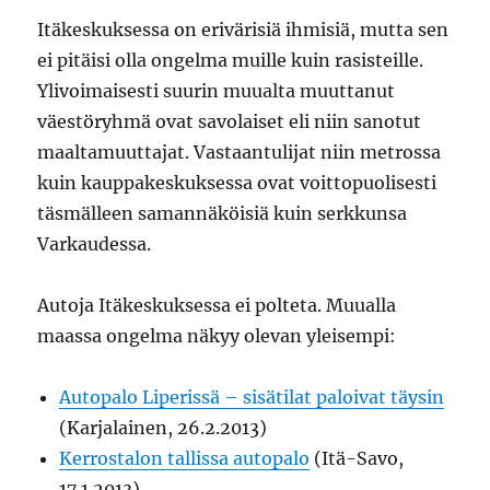
Itäkeskuksessa on erivärisiä ihmisiä, mutta sen
ei pitäisi olla ongelma muille kuin rasisteille.
Ylivoimaisesti suurin muualta muuttanut
väestöryhmä ovat savolaiset eli niin sanotut
maaltamuuttajat. Vastaantulijat niin metrossa
kuin kauppakeskuksessa ovat voittopuolisesti
täsmälleen samannäköisiä kuin serkkunsa
Varkaudessa.
Autoja Itäkeskuksessa ei polteta. Muualla
maassa ongelma näkyy olevan yleisempi:
Autopalo Liperissä – sisätilat paloivat täysin
(Karjalainen, 26.2.2013)
Kerrostalon tallissa autopalo
(Itä-Savo,
17.1.2013)