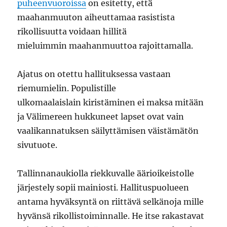
puheenvuoroissa
on esitetty, että
maahanmuuton aiheuttamaa rasistista
rikollisuutta voidaan hillitä
mieluimmin maahanmuuttoa rajoittamalla.
Ajatus on otettu hallituksessa vastaan
riemumielin. Populistille
ulkomaalaislain kiristäminen ei maksa mitään
ja Välimereen hukkuneet lapset ovat vain
vaalikannatuksen säilyttämisen väistämätön
sivutuote.
Tallinnanaukiolla riekkuvalle äärioikeistolle
järjestely sopii mainiosti. Hallituspuolueen
antama hyväksyntä on riittävä selkänoja mille
hyvänsä rikollistoiminnalle. He itse rakastavat