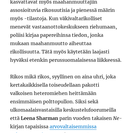
kasvattavat myös maahanmuuttajiin
assosioituvia rikosuutisia ja pienessä määrin
myös -tilastoja. Kun väkivaltarikolliset
menevät vastaanottokeskukseen riehumaan,
poliisi kirjaa papereihinsa tiedon, jonka
mukaan maahanmuutto aiheuttaa
rikollisuutta. Tätä myös käytetään laajasti
hyväksi etenkin perussuomalaisessa liikkeessä.
Rikos mikä rikos, syyllinen on aina uhri, joka
kertakaikkisella toiseudellaan pakotti
valkoisen heteromiehen heittämään
ensimmäisen polttopullon. Siksi sekä
ulkomaalaisvastaisilla keskustelufoorumeilla
että
Leena Sharman
parin vuoden takaisen
Ne
-
kirjan tapaisissa
arvovaltaisemmissa