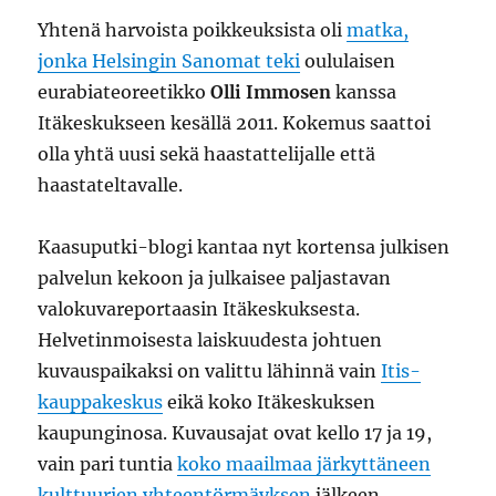
Yhtenä harvoista poikkeuksista oli
matka,
jonka Helsingin Sanomat teki
oululaisen
eurabiateoreetikko
Olli Immosen
kanssa
Itäkeskukseen kesällä 2011. Kokemus saattoi
olla yhtä uusi sekä haastattelijalle että
haastateltavalle.
Kaasuputki-blogi kantaa nyt kortensa julkisen
palvelun kekoon ja julkaisee paljastavan
valokuvareportaasin Itäkeskuksesta.
Helvetinmoisesta laiskuudesta johtuen
kuvauspaikaksi on valittu lähinnä vain
Itis-
kauppakeskus
eikä koko Itäkeskuksen
kaupunginosa. Kuvausajat ovat kello 17 ja 19,
vain pari tuntia
koko maailmaa järkyttäneen
kulttuurien yhteentörmäyksen
jälkeen.