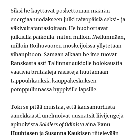
Siksi he käyttävät poskettoman määrän
energiaa tuodakseen julki raivopäisiä seksi- ja
väkivaltafantasioitaan. He huohottavat
julkisilla paikoilla, miten milloin Mellunmäen,
milloin Roihuvuoren moskeijoissa yllytetään
vihanpitoon. Samaan aikaan he itse tuovat
Ranskasta asti Tallinnanaukiolle holokaustia
vaativia brutaaleja rasisteja huutamaan
tappouhkauksia kauppakeskuksen
pomppulinnassa hyppiville lapsille.
Toki se pitää muistaa, että kansamurhista
äänekkäästi unelmoivat uusnatsit liivijengejä
apinoivista
Soldiers of Odinista
aina
Panu
Huuhtasen
ja
Susanna Kaukisen
riitelevään