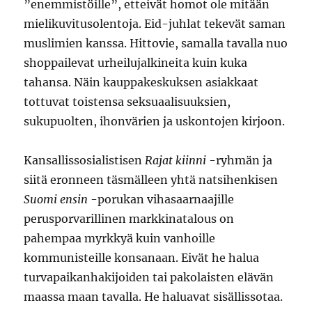
”enemmistöille”, etteivät homot ole mitään
mielikuvitusolentoja. Eid-juhlat tekevät saman
muslimien kanssa. Hittovie, samalla tavalla nuo
shoppailevat urheilujalkineita kuin kuka
tahansa. Näin kauppakeskuksen asiakkaat
tottuvat toistensa seksuaalisuuksien,
sukupuolten, ihonvärien ja uskontojen kirjoon.
Kansallissosialistisen
Rajat kiinni
-ryhmän ja
siitä eronneen täsmälleen yhtä natsihenkisen
Suomi ensin
-porukan vihasaarnaajille
perusporvarillinen markkinatalous on
pahempaa myrkkyä kuin vanhoille
kommunisteille konsanaan. Eivät he halua
turvapaikanhakijoiden tai pakolaisten elävän
maassa maan tavalla. He haluavat sisällissotaa.