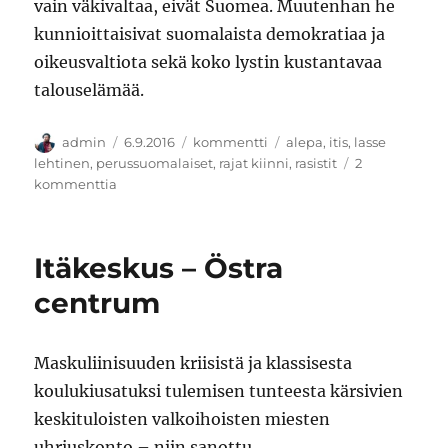
vain väkivaltaa, eivät Suomea. Muutenhan he
kunnioittaisivat suomalaista demokratiaa ja
oikeusvaltiota sekä koko lystin kustantavaa
talouselämää.
Kirjoittaja
Julkaistu
Kategoriat
Avainsanat
admin
6.9.2016
kommentti
alepa
,
itis
,
lasse
lehtinen
,
perussuomalaiset
,
rajat kiinni
,
rasistit
2
artikkeliin
kommenttia
Markkinatalous
yllätti
oikeiston
Itäkeskus – Östra
centrum
Maskuliinisuuden kriisistä ja klassisesta
koulukiusatuksi tulemisen tunteesta kärsivien
keskituloisten valkoihoisten miesten
uhriuskonto – niin sanottu