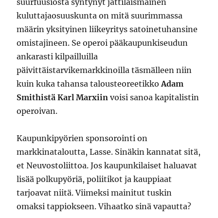
suurfuusiosta syntynyt jättiläismäinen
kuluttajaosuuskunta on mitä suurimmassa
määrin yksityinen liikeyritys satoinetuhansine
omistajineen. Se operoi pääkaupunkiseudun
ankarasti kilpailluilla
päivittäistarvikemarkkinoilla täsmälleen niin
kuin kuka tahansa talousteoreetikko
Adam
Smithistä
Karl Marxiin
voisi sanoa kapitalistin
operoivan.
Kaupunkipyörien sponsorointi on
markkinataloutta, Lasse. Sinäkin kannatat sitä,
et Neuvostoliittoa. Jos kaupunkilaiset haluavat
lisää polkupyöriä, poliitikot ja kauppiaat
tarjoavat niitä. Viimeksi mainitut tuskin
omaksi tappiokseen. Vihaatko sinä vapautta?