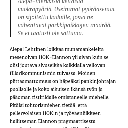
Alepa-merkkisiä keltaisia
vuokrapyöriä. Useimmat pyöräasemat
on sijoitettu kaduille, jossa ne
vähentävät parkkipaikkojen määrää.
Se ei taatusti ole sattuma.
Alepa! Lehtinen loikkaa munamankeleita
mesenoivan HOK-Elannon yli aivan kuin se
olisi joutava sivuseikka kaikkialla vellovan
fillarikommunismin tulvassa. Moinen
piittaamattomuus on häpeäksi pankinjohtajan
puolisolle ja koko aikuisen ikänsä työn ja
pääoman ristiriidalle omistaneelle miehelle.
Pitäisi tohtorismiehen tietää, että
pellervolaisen HOK:n ja työväenliikkeen
hallitseman Elannon pragmaattisesta