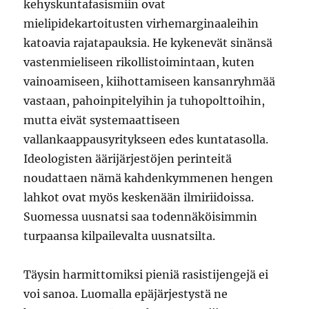
kehyskuntafasismiin ovat
mielipidekartoitusten virhemarginaaleihin
katoavia rajatapauksia. He kykenevät sinänsä
vastenmieliseen rikollistoimintaan, kuten
vainoamiseen, kiihottamiseen kansanryhmää
vastaan, pahoinpitelyihin ja tuhopolttoihin,
mutta eivät systemaattiseen
vallankaappausyritykseen edes kuntatasolla.
Ideologisten äärijärjestöjen perinteitä
noudattaen nämä kahdenkymmenen hengen
lahkot ovat myös keskenään ilmiriidoissa.
Suomessa uusnatsi saa todennäköisimmin
turpaansa kilpailevalta uusnatsilta.
Täysin harmittomiksi pieniä rasistijengejä ei
voi sanoa. Luomalla epäjärjestystä ne