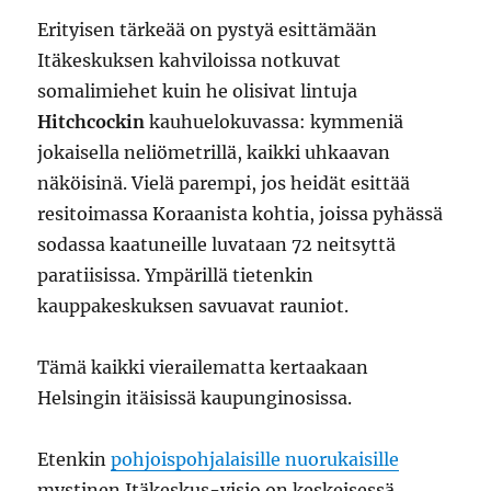
Erityisen tärkeää on pystyä esittämään
Itäkeskuksen kahviloissa notkuvat
somalimiehet kuin he olisivat lintuja
Hitchcockin
kauhuelokuvassa: kymmeniä
jokaisella neliömetrillä, kaikki uhkaavan
näköisinä. Vielä parempi, jos heidät esittää
resitoimassa Koraanista kohtia, joissa pyhässä
sodassa kaatuneille luvataan 72 neitsyttä
paratiisissa. Ympärillä tietenkin
kauppakeskuksen savuavat rauniot.
Tämä kaikki vierailematta kertaakaan
Helsingin itäisissä kaupunginosissa.
Etenkin
pohjoispohjalaisille nuorukaisille
mystinen Itäkeskus-visio on keskeisessä