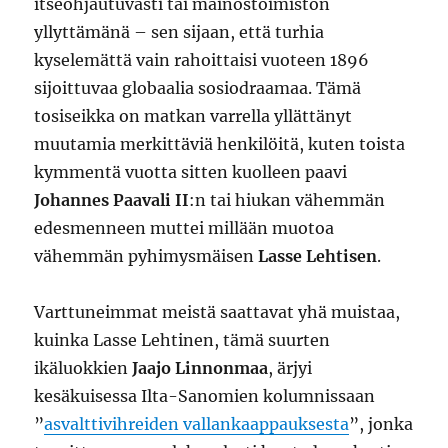
itseohjautuvasti tai mainostoimiston
yllyttämänä – sen sijaan, että turhia
kyselemättä vain rahoittaisi vuoteen 1896
sijoittuvaa globaalia sosiodraamaa. Tämä
tosiseikka on matkan varrella yllättänyt
muutamia merkittäviä henkilöitä, kuten toista
kymmentä vuotta sitten kuolleen paavi
Johannes Paavali II
:n tai hiukan vähemmän
edesmenneen muttei millään muotoa
vähemmän pyhimysmäisen
Lasse Lehtisen
.
Varttuneimmat meistä saattavat yhä muistaa,
kuinka Lasse Lehtinen, tämä suurten
ikäluokkien
Jaajo Linnonmaa
, ärjyi
kesäkuisessa Ilta-Sanomien kolumnissaan
”
asvalttivihreiden vallankaappauksesta
”, jonka