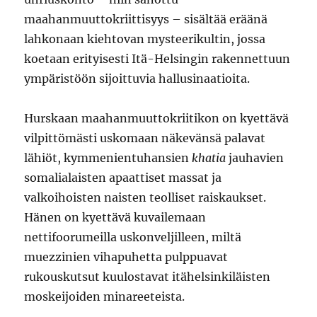
maahanmuuttokriittisyys – sisältää eräänä
lahkonaan kiehtovan mysteerikultin, jossa
koetaan erityisesti Itä-Helsingin rakennettuun
ympäristöön sijoittuvia hallusinaatioita.
Hurskaan maahanmuuttokriitikon on kyettävä
vilpittömästi uskomaan näkevänsä palavat
lähiöt, kymmenientuhansien
khatia
jauhavien
somalialaisten apaattiset massat ja
valkoihoisten naisten teolliset raiskaukset.
Hänen on kyettävä kuvailemaan
nettifoorumeilla uskonveljilleen, miltä
muezzinien vihapuhetta pulppuavat
rukouskutsut kuulostavat itähelsinkiläisten
moskeijoiden minareeteista.