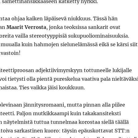
 samettihansikkaaseen kätketty nyrkki.
taa ohjaa kaiken läpäisevä niukkuus. Tässä hän
kan
Maarit Verrosta
, jonka teoksissa sankarit ovat
reita vailla stereotyyppisiä sukupuoliominaisuuksia.
muualla kuin hahmojen sielunelämässä eikä se kärsi siit
nvastoin!
teettiproosan adjektiivimyrskyyn tottuneelle lukijalle
voi tietysti olla pientä pureskelua vaativa pala nieltäväksi
maistaa. Ties vaikka jäisi koukkuun.
levinaan jännitysromaani, mutta pinnan alla piilee
teetti. Paljon mutkikkaampi kuin takakansiteksti
in näytelmistä tuttua tunnelmaa korostaa siellä täällä
oiva sarkastinen kuoro: täysin epäuskottavat STT:n