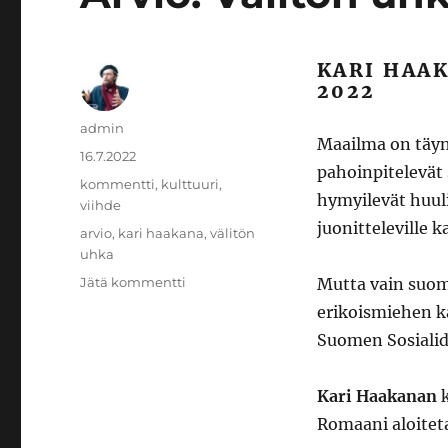
KARI HAAK
2022
Kirjoittaja
admin
Maailma on täyn
Julkaistu
16.7.2022
pahoinpitelevät
Kategoriat
kommentti
,
kulttuuri
,
hymyilevät huuli
viihde
juonitteleville ka
Avainsanat
arvio
,
kari haakana
,
välitön
uhka
artikkeliin
Jätä kommentti
Mutta vain suom
Arvio:
erikoismiehen k
Välitön
Suomen Sosialid
uhka
Kari Haakanan
k
Romaani aloiteta