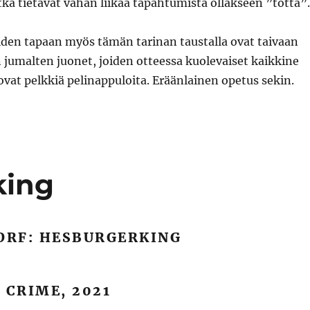
tka tietävät vähän liikaa tapahtumista ollakseen ”totta”.
iden tapaan myös tämän tarinan taustalla ovat taivaan
n jumalten juonet, joiden otteessa kuolevaiset kaikkine
at pelkkiä pelinappuloita. Eräänlainen opetus sekin.
king
LORF: HESBURGERKING
 CRIME, 2021