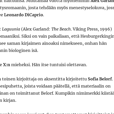
rit haltuunsa. Muutamaa vuotta myöhemmin
Alex Garla
stysromaanin, josta tehdään myös menestyselokuva, jos
ee
Leonardo DiCaprio
.
t
Laguunia
(Alex Garland:
The Beach
. Viking Press, 1996)
maaniksi. Siksi on vain paikallaan, että Hesburgerkingi
tsee saman kirjaimen ainoaksi nimekseen, onhan hän
nin biologinen isä.
me
X:n
mieheksi. Hän itse tuntuisi olettavan.
toinen kirjoittaja on aksentitta kirjoitettu
Sofia Belorf
.
 esipuhetta, joista voidaan päätellä, että materiaalin on
rinan on toimittanut Belorf. Kumpikin nimimerkki kiistä
 kirjan.