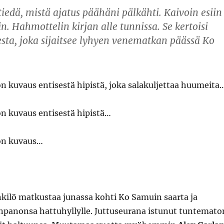
iedä, mistä ajatus päähäni pälkähti. Kaivoin esiin
n. Hahmottelin kirjan alle tunnissa. Se kertoisi
esta, joka sijaitsee lyhyen venematkan päässä Ko
n kuvaus entisestä hipistä, joka salakuljettaa huumeita
n kuvaus entisestä hipistä…
on kuvaus…
ilö matkustaa junassa kohti Ko Samuin saarta ja
npanonsa hattuhyllylle. Juttuseurana istunut tuntemato