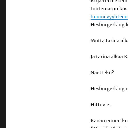
Kirjaa ei ole te
tuntematon kust
huumevyyhteen
Hesburgerking kä
Mutta tarina alk
Ja tarina alkaa K
Näettekö?
Hesburgerking 
Hittovie.
Kauan ennen kui