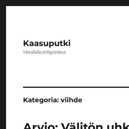
Kaasuputki
Vierailulla Zeitgeistissa
Kategoria:
viihde
Arvio: Välitön uh