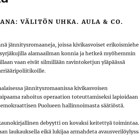
ANA: VÄLITÖN UHKA. AULA & CO.
nä jännitysromaaneja, joissa kivikasvoiset erikoismiehe
 syrjäkujilla alamaailman konnia ja hetkeä myöhemmin
llaan vaan eivät silmillään ravintoketjun yläpäässä
rriääripoliitikoille.
alaisessa jännitysromaanissa kivikasvoisen
aipaama rahoitus operaation toteuttamiseksi lapioidaan
emokraattisen Puolueen hallinnoimasta säätiöstä.
aunokirjallinen debyytti on kovaksi keitettyä toimintaa.
an laukauksella eikä lukijaa armahdeta avausverilöylyss