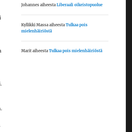
Johannes
aiheesta
Liberaali oikeistopuolue
i
Kyllikki Massa
aiheesta
Tulkaa pois
mielenhäiriöstä
n
Marit
aiheesta
Tulkaa pois mielenhäiriöstä
.
.
n