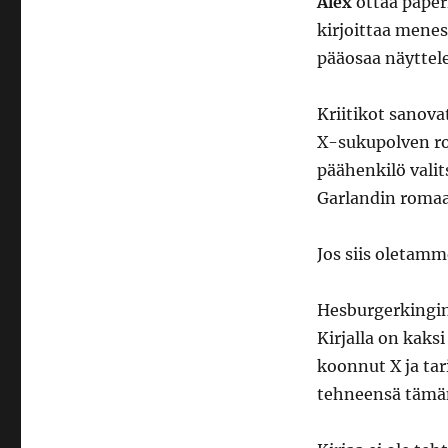
Alex
ottaa pape
kirjoittaa mene
pääosaa näyttel
Kriitikot sanova
X-sukupolven ro
päähenkilö vali
Garlandin romaa
Jos siis oletam
Hesburgerkingin 
Kirjalla on kaksi
koonnut X ja ta
tehneensä tämän