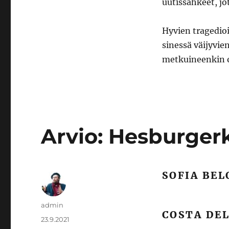
uutissähkeet, jo
Hyvien tragedio
sinessä väijyvie
metkuineenkin ov
Arvio: Hesburger
SOFIA BE
Kirjoittaja
admin
COSTA DEL
Julkaistu
23.9.2021