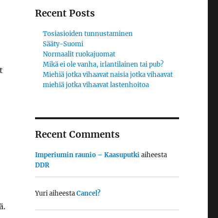
Recent Posts
Tosiasioiden tunnustaminen
Sääty-Suomi
Normaalit ruokajuomat
Mikä ei ole vanha, irlantilainen tai pub?
t
Miehiä jotka vihaavat naisia jotka vihaavat
miehiä jotka vihaavat lastenhoitoa
Recent Comments
Imperiumin raunio – Kaasuputki
aiheesta
DDR
Yuri
aiheesta
Cancel?
ä.