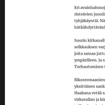
Eri avainhahmoje
risteävien juoni
tyhjäkäyntiä. Nä
hätkähdyttävänk
Suurin kitkanaih
selkkauksen var
joita samaa jut
ympärilleen. Ja 
Turhautumisen tu
Rikosromaanien 
yksittäisen sanka
Haakana vetää s
virkavallan ja ki