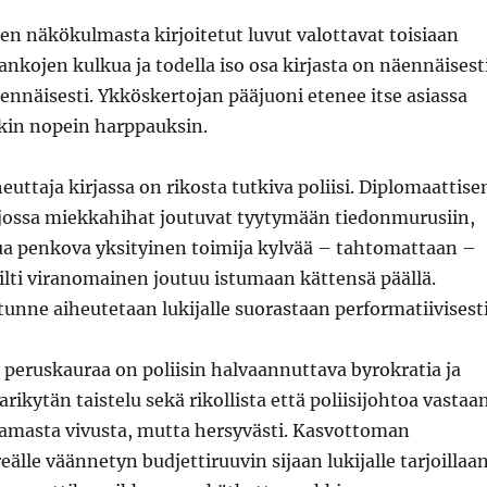
n näkökulmasta kirjoitetut luvut valottavat toisiaan
lankojen kulkua ja todella iso osa kirjasta on näennäisest
ennäisesti. Ykköskertojan pääjuoni etenee itse asiassa
in nopein harppauksin.
euttaja kirjassa on rikosta tutkiva poliisi. Diplomaattise
jossa miekkahihat joutuvat tyytymään tiedonmurusiin,
tua penkova yksityinen toimija kylvää – tahtomattaan –
silti viranomainen joutuu istumaan kättensä päällä.
nne aiheutetaan lukijalle suorastaan performatiivisesti
peruskauraa on poliisin halvaannuttava byrokratia ja
rikytän taistelu sekä rikollista että poliisijohtoa vastaan
amasta vivusta, mutta hersyvästi. Kasvottoman
reälle väännetyn budjettiruuvin sijaan lukijalle tarjoillaa