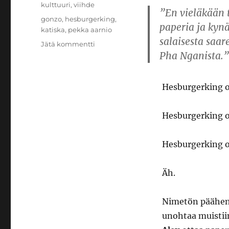
Kategoriat
kulttuuri
,
viihde
”En vieläkään t
Avainsanat
gonzo
,
hesburgerking
,
paperia ja kynä
katiska
,
pekka aarnio
salaisesta saar
artikkeliin
Jätä kommentti
Pha Nganista.”
Arvio:
Hesburgerking
Hesburgerking o
Hesburgerking o
Hesburgerking 
Äh.
Nimetön päähenk
unohtaa muistii