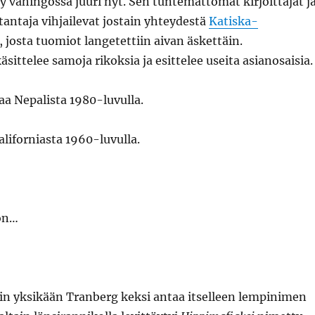
hty vahingossa juuri nyt. Sen tuntemattomat kirjoittajat j
antaja vihjailevat jostain yhteydestä
Katiska-
, josta tuomiot langetettiin aivan äskettäin.
sittelee samoja rikoksia ja esittelee useita asianosaisia.
aa Nepalista 1980-luvulla.
aliforniasta 1960-luvulla.
on…
n yksikään Tranberg keksi antaa itselleen lempinimen