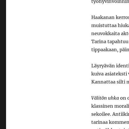
työhyvinvoinnin
Haakanan kerron
muistuttaa hiu
neuvokkaita akto
Tarina tapahtuu 
tippaakaan, päi
Läyryävän identi
kuiva asiateksti 
Kannattaa silti 
Välitön uhka
on o
klassinen morali
sekoilee. Antiik
tarinaa komment