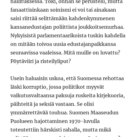
hallituksessa. Toki, onhan se perustelu, mutta
fanaattisinkaan soinismi ei voi tai ainakaan
saisi riittää selittämään kahdenkymmenen
kansanedustajan poliittista joukkoitsemurhaa.
Nykyisistä parlamentaarikoista tuskin kahdella
on mitään toivoa uusia edustajanpaikkansa
seuraavissa vaaleissa. Mitä muille on luvattu?
Pöytäviiri ja risteilyliput?
Usein haluaisin uskoa, että Suomessa rehottaa
läski korruptio, jossa poliitikot myyvät
vaikutusvaltaansa paksuja ruskeita kirjekuoria,
päihteitä ja seksiä vastaan. Se olisi
ymmärrettävää touhua. Suomen Maaseudun
Puolueen hajottaminen 1970-luvulla
toteutettiin härskisti rahalla, mutta mikä