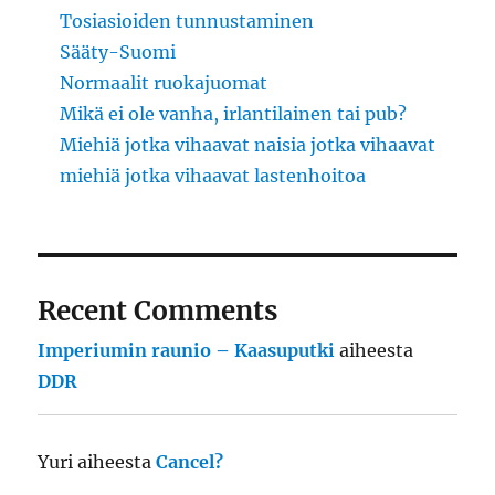
Tosiasioiden tunnustaminen
Sääty-Suomi
Normaalit ruokajuomat
Mikä ei ole vanha, irlantilainen tai pub?
Miehiä jotka vihaavat naisia jotka vihaavat
miehiä jotka vihaavat lastenhoitoa
Recent Comments
Imperiumin raunio – Kaasuputki
aiheesta
DDR
Yuri
aiheesta
Cancel?