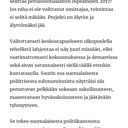
selittää perussuomalaisten repeämisen 2017?
Jos raha ei ole vaihtanut omistajaa, toimintaa
ei selitä mikään. Projekti on älytön ja
älyttömäksi jää.
Valitettavasti keskustapuolueen ulkopuolella
rehellistä lahjontaa ei näy juuri missään, ellei
vaatimattomasti kokoomuksessa ja demareissa
sekä aivan satunnaisesti siellä täällä etenkin
kuntatasolla. Suurin osa suomalaisesta
poliittisesta suhmuroinnista näyttäisi siis
perustuvan pelkkään sokeaan uskollisuuteen,
masentavaan hyväuskoisuuteen ja jäätävään
tyhmyyteen.
Se tekee suomalaisesta politiikanteosta