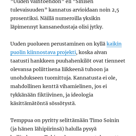
”Uuden vaihtoehdon” eli ”Sinisen
tulevaisuuden” kannatus arvioidaan noin 2,5
prosentiksi. Näillä numeroilla yksikin
läpimennyt kansanedustaja olisi jytky.
Uuden puolueen perustaminen on kyllä
kaikin
puolin kiinnostava projekti
, koska aivan
taatusti hankkeen puuhahenkilöt ovat tienneet
olevansa poliittisena liikkeenä tuhoon ja
unohdukseen tuomittuja. Kannatusta ei ole,
mahdollinen kenttä vihamielinen, jos ei
tykkänään fiktiivinen, ja ideologia
käsittämätöntä sössötystä.
Temppua on pyritty selittämään Timo Soinin
(ja hänen lähipiirinsä) halulla pysyä