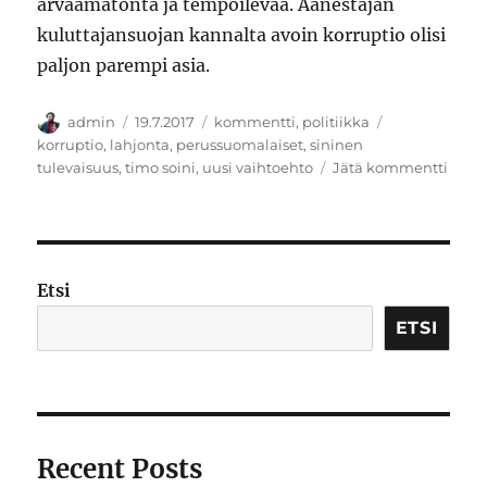
arvaamatonta ja tempoilevaa. Äänestäjän
kuluttajansuojan kannalta avoin korruptio olisi
paljon parempi asia.
Kirjoittaja
Julkaistu
Kategoriat
Avainsanat
admin
19.7.2017
kommentti
,
politiikka
korruptio
,
lahjonta
,
perussuomalaiset
,
sininen
artikk
tulevaisuus
,
timo soini
,
uusi vaihtoehto
Jätä kommentti
Rusk
kirje
tulka
takai
Etsi
ETSI
Recent Posts