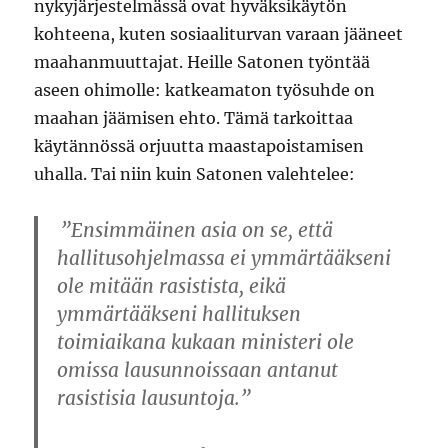
nykyjärjestelmässä ovat hyväksikäytön
kohteena, kuten sosiaaliturvan varaan jääneet
maahanmuuttajat. Heille Satonen työntää
aseen ohimolle: katkeamaton työsuhde on
maahan jäämisen ehto. Tämä tarkoittaa
käytännössä orjuutta maastapoistamisen
uhalla. Tai niin kuin Satonen valehtelee:
”Ensimmäinen asia on se, että
hallitusohjelmassa ei ymmärtääkseni
ole mitään rasistista, eikä
ymmärtääkseni hallituksen
toimiaikana kukaan ministeri ole
omissa lausunnoissaan antanut
rasistisia lausuntoja.”