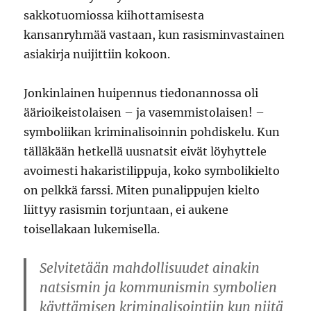
sakkotuomiossa kiihottamisesta
kansanryhmää vastaan, kun rasisminvastainen
asiakirja nuijittiin kokoon.
Jonkinlainen huipennus tiedonannossa oli
äärioikeistolaisen – ja vasemmistolaisen! –
symboliikan kriminalisoinnin pohdiskelu. Kun
tälläkään hetkellä uusnatsit eivät löyhyttele
avoimesti hakaristilippuja, koko symbolikielto
on pelkkä farssi. Miten punalippujen kielto
liittyy rasismin torjuntaan, ei aukene
toisellakaan lukemisella.
Selvitetään mahdollisuudet ainakin
natsismin ja kommunismin symbolien
käyttämisen kriminalisointiin kun niitä