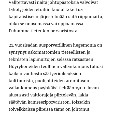
Valitettavasti näitä johtopäätöksiä valvoivat
tahot, joiden etuihin kuului takertua
kapitalistiseen järjestelmään siitä riippumatta,
oliko se nousemassa vai uppoamassa.
Puhumme tietenkin porvaristosta.
21. vuosisadan uusporvarillinen hegemonia on
syntynyt uskomattomien tieteellisten ja
teknisten läpimurtojen selässä ratsastaen.
Höyrykoneiden teollinen vallankumous tuhosi
kaiken vanhasta säätyerioikeuksien
kulttuurista, puolijohteiden atomitason
vallankumous pyyhkäisi tieltään 1900-luvun
alusta asti valtiorajoja piirtelevän, lakia
säätävän kamreeriporvariston. Joissakin
toiveikkaissa piireissä tämä on johtanut