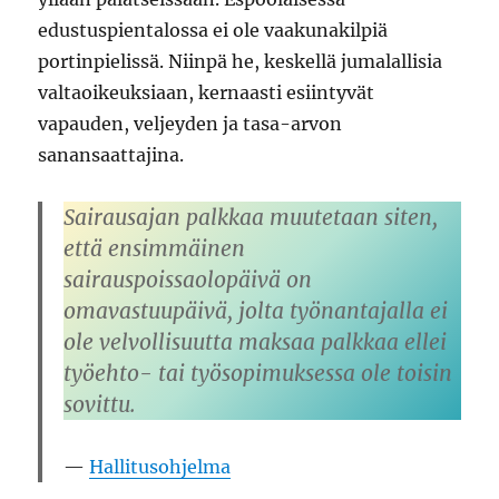
edustuspientalossa ei ole vaakunakilpiä
portinpielissä. Niinpä he, keskellä jumalallisia
valtaoikeuksiaan, kernaasti esiintyvät
vapauden, veljeyden ja tasa-arvon
sanansaattajina.
Sairausajan palkkaa muutetaan siten,
että ensimmäinen
sairauspoissaolopäivä on
omavastuupäivä, jolta työnantajalla ei
ole velvollisuutta maksaa palkkaa ellei
työehto- tai työsopimuksessa ole toisin
sovittu.
Hallitusohjelma