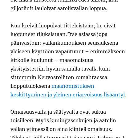
giljotiinit lauloivat aatelisvallan loppua.
Kun kreivit luopuivat titteleistään, he eivät
luopuneet tiluksistaan. Itse asiassa jopa
päinvastoin: vallankumouksen seurauksena
yleiseen käyttöön vapautunut – enimmäkseen
kirkolle kuulunut – maaomaisuus
yksityistettiin hyvin samalla tavalla kuin
sittemmin Neuvostoliiton romahtaessa.
Lopputuloksena
maanomistuksen
keskittyminen ja yleinen eriarvoisuus lisääntyi
.
Omaisuusvalta ja säätyvalta ovat sukua
toisilleen. Myös kuningassukujen ja aatelin
vallan ytimessä on aina kiinteä omaisuus.
Tilukset, joilla torpparit tai maaorjat ahertavat.