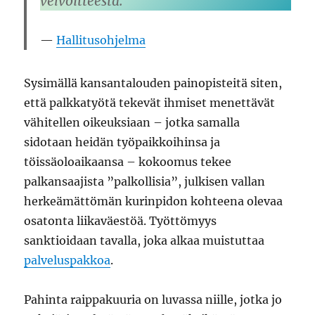
velvoitteesta.
Hallitusohjelma
Sysimällä kansantalouden painopisteitä siten,
että palkkatyötä tekevät ihmiset menettävät
vähitellen oikeuksiaan – jotka samalla
sidotaan heidän työpaikkoihinsa ja
töissäoloaikaansa – kokoomus tekee
palkansaajista ”palkollisia”, julkisen vallan
herkeämättömän kurinpidon kohteena olevaa
osatonta liikaväestöä. Työttömyys
sanktioidaan tavalla, joka alkaa muistuttaa
palveluspakkoa
.
Pahinta raippakuuria on luvassa niille, jotka jo