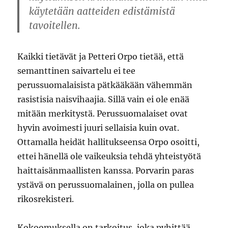
käytetään aatteiden edistämistä
tavoitellen.
Kaikki tietävät ja Petteri Orpo tietää, että
semanttinen saivartelu ei tee
perussuomalaisista pätkääkään vähemmän
rasistisia naisvihaajia. Sillä vain ei ole enää
mitään merkitystä. Perussuomalaiset ovat
hyvin avoimesti juuri sellaisia kuin ovat.
Ottamalla heidät hallitukseensa Orpo osoitti,
ettei hänellä ole vaikeuksia tehdä yhteistyötä
haittaisänmaallisten kanssa. Porvarin paras
ystävä on perussuomalainen, jolla on pullea
rikosrekisteri.
Kokoomuksella on tarkoitus, joka pyhittää