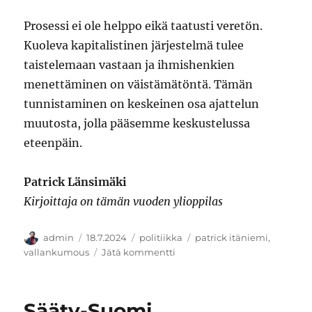
Prosessi ei ole helppo eikä taatusti veretön.
Kuoleva kapitalistinen järjestelmä tulee
taistelemaan vastaan ja ihmishenkien
menettäminen on väistämätöntä. Tämän
tunnistaminen on keskeinen osa ajattelun
muutosta, jolla pääsemme keskustelussa
eteenpäin.
Patrick Länsimäki
Kirjoittaja on tämän vuoden ylioppilas
Kirjoittaja
Julkaistu
Kategoriat
Avainsanat
admin
18.7.2024
politiikka
patrick itäniemi
,
artikkeliin
vallankumous
Jätä kommentti
Tosiasioiden
tunnustaminen
Sääty-Suomi