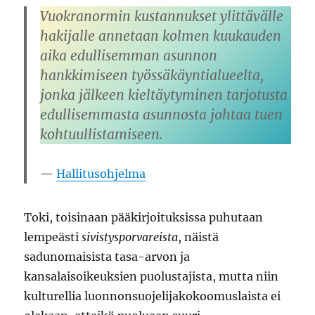
Vuokranormin kustannukset ylittävälle
hakijalle annetaan kolmen kuukauden
aika edullisemman asunnon
hankkimiseen työssäkäyntialueelta,
jonka jälkeen kieltäytyminen tarjotusta
edullisemmasta asunnosta johtaa tuen
kohtuullistamiseen.
Hallitusohjelma
Toki, toisinaan pääkirjoituksissa puhutaan
lempeästi
sivistysporvareista
, näistä
sadunomaisista tasa-arvon ja
kansalaisoikeuksien puolustajista, mutta niin
kulturellia luonnonsuojelijakokoomuslaista ei