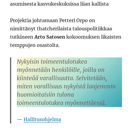
asumisesta kasvukeskuksissa liian kallista
Projektia johtamaan Petteri Orpo on
nimittänyt thatcherilaista talouspolitiikkaa
tutkineen
Arto Satosen
kokoomuksen likaisten
temppujen osastolta.
Nykyisin toimeentulotukea
myönnetään henkilöille, joilla on
kiinteää varallisuutta. Selvitetään,
miten varallisuus nykyistä laajemmin
huomioitaisiin tulona
toimeentulotukea myönnettäessä.
Hallitusohjelma