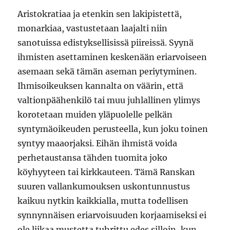
Aristokratiaa ja etenkin sen lakipistettä,
monarkiaa, vastustetaan laajalti niin
sanotuissa edistyksellisissä piireissä. Syynä
ihmisten asettaminen keskenään eriarvoiseen
asemaan sekä tämän aseman periytyminen.
Ihmisoikeuksen kannalta on väärin, että
valtionpäähenkilö tai muu juhlallinen ylimys
korotetaan muiden yläpuolelle pelkän
syntymäoikeuden perusteella, kun joku toinen
syntyy maaorjaksi. Eihän ihmistä voida
perhetaustansa tähden tuomita joko
köyhyyteen tai kirkkauteen. Tämä Ranskan
suuren vallankumouksen uskontunnustus
kaikuu nytkin kaikkialla, mutta todellisen
synnynnäisen eriarvoisuuden korjaamiseksi ei
ole liikaa mustetta tuhrittu edes silloin, kun