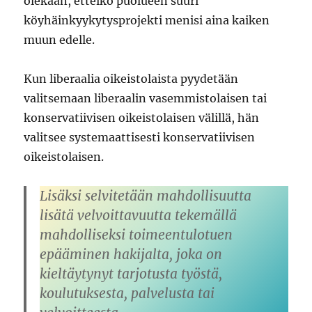
olekaan, etteikö puolueen suuri
köyhäinkyykytysprojekti menisi aina kaiken
muun edelle.
Kun liberaalia oikeistolaista pyydetään
valitsemaan liberaalin vasemmistolaisen tai
konservatiivisen oikeistolaisen välillä, hän
valitsee systemaattisesti konservatiivisen
oikeistolaisen.
Lisäksi selvitetään mahdollisuutta
lisätä velvoittavuutta tekemällä
mahdolliseksi toimeentulotuen
epääminen hakijalta, joka on
kieltäytynyt tarjotusta työstä,
koulutuksesta, palvelusta tai