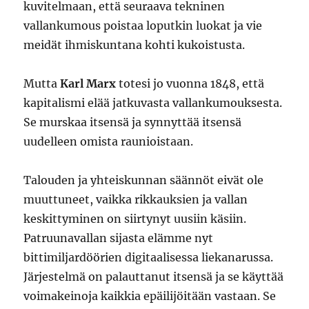
kuvitelmaan, että seuraava tekninen
vallankumous poistaa loputkin luokat ja vie
meidät ihmiskuntana kohti kukoistusta.
Mutta
Karl Marx
totesi jo vuonna 1848, että
kapitalismi elää jatkuvasta vallankumouksesta.
Se murskaa itsensä ja synnyttää itsensä
uudelleen omista raunioistaan.
Talouden ja yhteiskunnan säännöt eivät ole
muuttuneet, vaikka rikkauksien ja vallan
keskittyminen on siirtynyt uusiin käsiin.
Patruunavallan sijasta elämme nyt
bittimiljardöörien digitaalisessa liekanarussa.
Järjestelmä on palauttanut itsensä ja se käyttää
voimakeinoja kaikkia epäilijöitään vastaan. Se