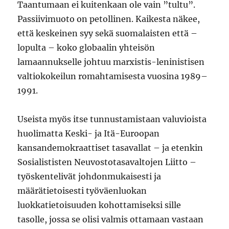
Taantumaan ei kuitenkaan ole vain ”tultu”.
Passiivimuoto on petollinen. Kaikesta näkee,
että keskeinen syy sekä suomalaisten että –
lopulta – koko globaalin yhteisön
lamaannukselle johtuu marxistis-leninistisen
valtiokokeilun romahtamisesta vuosina 1989–
1991.
Useista myös itse tunnustamistaan valuvioista
huolimatta Keski- ja Itä-Euroopan
kansandemokraattiset tasavallat – ja etenkin
Sosialististen Neuvostotasavaltojen Liitto –
työskentelivät johdonmukaisesti ja
määrätietoisesti työväenluokan
luokkatietoisuuden kohottamiseksi sille
tasolle, jossa se olisi valmis ottamaan vastaan