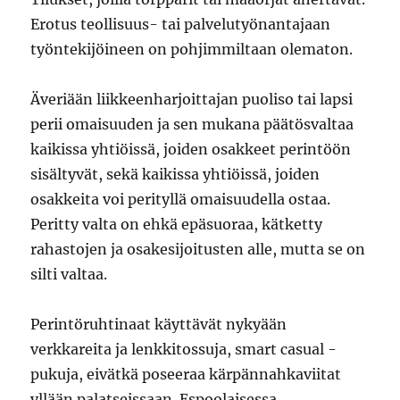
Erotus teollisuus- tai palvelutyönantajaan
työntekijöineen on pohjimmiltaan olematon.
Äveriään liikkeenharjoittajan puoliso tai lapsi
perii omaisuuden ja sen mukana päätösvaltaa
kaikissa yhtiöissä, joiden osakkeet perintöön
sisältyvät, sekä kaikissa yhtiöissä, joiden
osakkeita voi perityllä omaisuudella ostaa.
Peritty valta on ehkä epäsuoraa, kätketty
rahastojen ja osakesijoitusten alle, mutta se on
silti valtaa.
Perintöruhtinaat käyttävät nykyään
verkkareita ja lenkkitossuja, smart casual -
pukuja, eivätkä poseeraa kärpännahkaviitat
yllään palatseissaan. Espoolaisessa