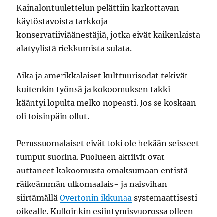
Kainalontuulettelun pelättiin karkottavan
käytöstavoista tarkkoja
konservatiiviäänestäjiä, jotka eivät kaikenlaista
alatyylistä riekkumista sulata.
Aika ja amerikkalaiset kulttuurisodat tekivät
kuitenkin työnsä ja kokoomuksen takki
kääntyi lopulta melko nopeasti. Jos se koskaan
oli toisinpäin ollut.
Perussuomalaiset eivät toki ole hekään seisseet
tumput suorina. Puolueen aktiivit ovat
auttaneet kokoomusta omaksumaan entistä
räikeämmän ulkomaalais- ja naisvihan
siirtämällä
Overtonin ikkunaa
systemaattisesti
oikealle. Kulloinkin esiintymisvuorossa olleen