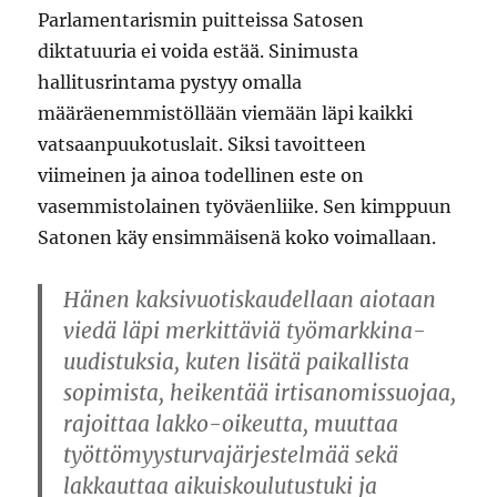
Parlamentarismin puitteissa Satosen
diktatuuria ei voida estää. Sinimusta
hallitusrintama pystyy omalla
määräenemmistöllään viemään läpi kaikki
vatsaanpuukotuslait. Siksi tavoitteen
viimeinen ja ainoa todellinen este on
vasemmistolainen työväenliike. Sen kimppuun
Satonen käy ensimmäisenä koko voimallaan.
Hänen kaksivuotiskaudellaan aiotaan
viedä läpi merkittäviä työmarkkina­
uudistuksia, kuten lisätä paikallista
sopimista, heikentää irtisanomis­suojaa,
rajoittaa lakko-oikeutta, muuttaa
työttömyys­turva­järjestelmää sekä
lakkauttaa aikuiskoulutus­tuki ja