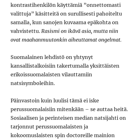
kontrastihenkilön käyttämiä ”onnettomasti
valittuja” käsitteitä on surullisesti pahoiteltu
samalla, kun sanojen kuvaama epäkohta on
vahvistettu.
Rasismi on ikävä asia, mutta niin
ovat maahanmuutonkin aiheuttamat ongelmat.
Suomalainen lehdistö on yhtynyt
kansallistalkoisiin takertumalla yksittäisten
erikoissuomalaisten vilauttamiin
natsisymboleihin.
Päinvastoin kuin luulisi tämä ei iske
perussuomalaisiin mitenkään – se auttaa heitä.
Sosiaalisen ja perinteisen median natsijahti on
tarjonnut perussuomalaisten ja
kokoomuslaisten spin doctoreille mainion