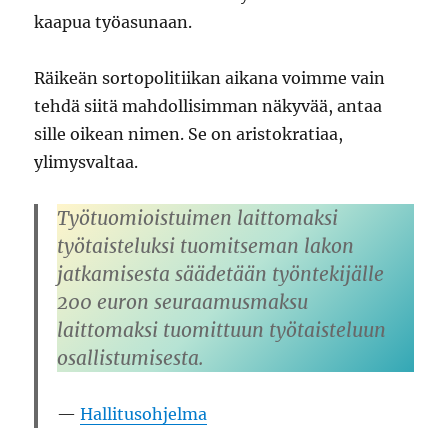
kaapua työasunaan.
Räikeän sortopolitiikan aikana voimme vain
tehdä siitä mahdollisimman näkyvää, antaa
sille oikean nimen. Se on aristokratiaa,
ylimysvaltaa.
Työtuomioistuimen laittomaksi
työtaisteluksi tuomitseman lakon
jatkamisesta säädetään työntekijälle
200 euron seuraamusmaksu
laittomaksi tuomittuun työtaisteluun
osallistumisesta.
Hallitusohjelma