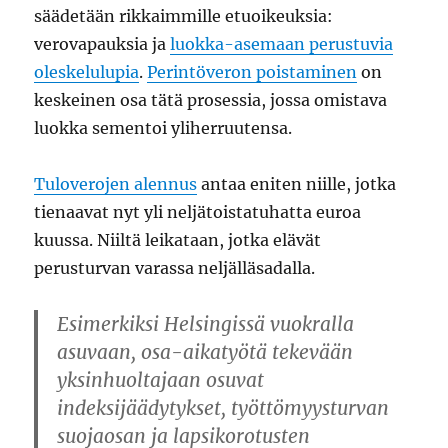
säädetään rikkaimmille etuoikeuksia:
verovapauksia ja
luokka-asemaan perustuvia
oleskelulupia
.
Perintöveron poistaminen
on
keskeinen osa tätä prosessia, jossa omistava
luokka sementoi yliherruutensa.
Tuloverojen alennus
antaa eniten niille, jotka
tienaavat nyt yli neljätoistatuhatta euroa
kuussa. Niiltä leikataan, jotka elävät
perusturvan varassa neljälläsadalla.
Esimerkiksi Helsingissä vuokralla
asuvaan, osa-aikatyötä tekevään
yksinhuoltajaan osuvat
indeksijäädytykset, työttömyysturvan
suojaosan ja lapsikorotusten