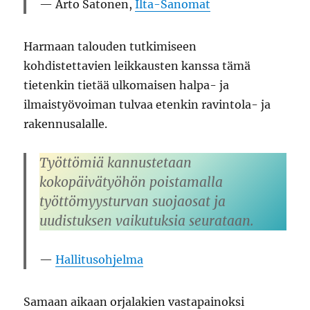
Arto Satonen,
Ilta-Sanomat
Harmaan talouden tutkimiseen
kohdistettavien leikkausten kanssa tämä
tietenkin tietää ulkomaisen halpa- ja
ilmaistyövoiman tulvaa etenkin ravintola- ja
rakennusalalle.
Työttömiä kannustetaan
kokopäivätyöhön poistamalla
työttömyysturvan suojaosat ja
uudistuksen vaikutuksia seurataan.
Hallitusohjelma
Samaan aikaan orjalakien vastapainoksi