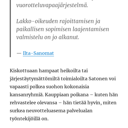
vuorottelu­vapaa­järjestelmä.
Lakko-oikeuden rajoittamisen ja
paikallisen sopimisen laajentamisen
valmistelu on jo alkanut.
Ilta-Sanomat
Kiskottuaan hampaat heikoilta tai
järjestäytymättömiltä toimialoilta Satonen voi
vapaasti polkea suohon kokonaisia
kansanryhmiä. Kauppiaan poikana – kuten hän
rehvastelee olevansa – hän tietää hyvin, miten
surkea neuvotteluasema palvelualan
työntekijöillä on.