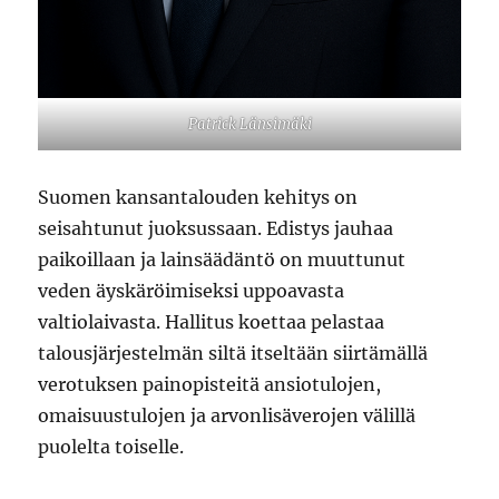
Patrick Länsimäki
Suomen kansantalouden kehitys on
seisahtunut juoksussaan. Edistys jauhaa
paikoillaan ja lainsäädäntö on muuttunut
veden äyskäröimiseksi uppoavasta
valtiolaivasta. Hallitus koettaa pelastaa
talousjärjestelmän siltä itseltään siirtämällä
verotuksen painopisteitä ansiotulojen,
omaisuustulojen ja arvonlisäverojen välillä
puolelta toiselle.