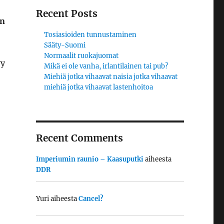
Recent Posts
en
Tosiasioiden tunnustaminen
Sääty-Suomi
Normaalit ruokajuomat
yy
Mikä ei ole vanha, irlantilainen tai pub?
Miehiä jotka vihaavat naisia jotka vihaavat
miehiä jotka vihaavat lastenhoitoa
Recent Comments
Imperiumin raunio – Kaasuputki
aiheesta
DDR
Yuri
aiheesta
Cancel?