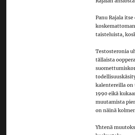
Rajalan ansiosta
Panu Rajala itse
koskemattomana
taisteluista, kos
Testosteronia 
tällaista ooppera
suomettumiskort
todellisuuskäsi
kalentereilla on
1990 eikä kukaan
muutamista pien
on näinä kolme
Yhtenä muutokse