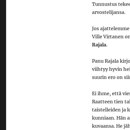
Tunnustus tekee
arvostelijansa.
Jos ajattelemme
Ville Virtanen 
Rajala
.
Panu Rajala kirj
viihtyy hyvin he
suurin ero on sii
Ei ihme, että vi
Raatteen tien ta
taistelleiden j
kunniaan. Hän a
kuvaansa. He jä