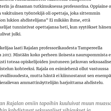
tterin ja draaman tutkimuksessa professorina. Oppiaine o
n vakituinen työntekijä oli opettaja, joka sittemmin
ion lukion ahdistelijana” Ei mikään ihme, että
elijat tunnistivat opettajansa heti, kun syytökset häne
livat julki.
iskelijaa laati Rajalan professorikaudesta Tampereella
 2017. Mistään koko perheen iloisesta naurupommista e
sti toteaa opiskelijoiden joutuneen jatkuvan seksuaalis
istelun kohteeksi. Rajala on esimiehenä ollut vastuussa
urvallisuudesta, mutta häntä ei kiinnostanut sen enemp
ierailevan ammattinäyttelijän harjoittama ahdistelu.
an Rajalan omiin tapoihin kuuluivat muun muass
ihin kohdistuvat seksuaaliset vihjaukset ja