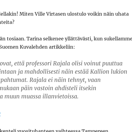
dellakin! Miten Ville Virtasen ulostulo voikin näin uhata
teita?
n tosiaan. Tarina selkenee yllättävästi, kun sukellamm
 Suomen Kuvalehden artikkeliin:
ovat, että professori Rajala olisi voinut puuttua
ntaan ja mahdollisesti näin estää Kallion lukion
ahtumat. Rajala ei näin tehnyt, vaan
mukaan päin vastoin ahdisteli itsekin
ta muun muassa illanvietoissa.
)
skenteli vuosituhanteen vaihteessa Tampereen