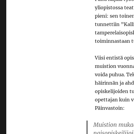
yliopistossa tea
pieni: sen toine
tunnettiin ”Kall
tamperelaisopisk
toiminnastaan tu
Viisi entistä op
muistion vuonna
voida puhua. Tek
häirinnän ja ahd
opiskelijoiden t
opettajan kuin v
Päinvastoin:
Muistion muka
naisopiskeilijo