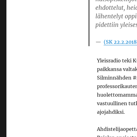
ehdottelut, he
lähentelyt oppi
pidettiin yleise
(SK 22.2.2018
Yleisradio teki 
paikkansa valta
Silminnähden #m
professorikaut
huolettomamman 
vastuullinen tutk
ajojahdiksi.
Ahdistelijaopett