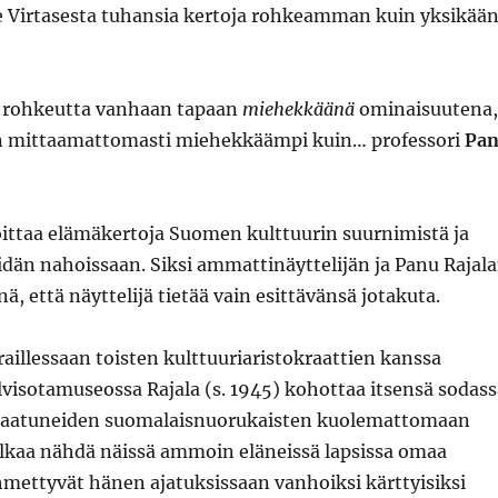
 Virtasesta tuhansia kertoja rohkeamman kuin yksikää
 rohkeutta vanhaan tapaan
miehekkäänä
ominaisuutena,
on mittaamattomasti miehekkäämpi kuin… professori
Pa
oittaa elämäkertoja Suomen kulttuurin suurnimistä ja
idän nahoissaan. Siksi ammattinäyttelijän ja Panu Rajal
nä, että näyttelijä tietää vain esittävänsä jotakuta.
eraillessaan toisten kulttuuriaristokraattien kanssa
lvisotamuseossa Rajala (s. 1945) kohottaa itsensä sodass
a kaatuneiden suomalaisnuorukaisten kuolemattomaan
lkaa nähdä näissä ammoin eläneissä lapsissa omaa
hmettyvät hänen ajatuksissaan vanhoiksi kärttyisiksi