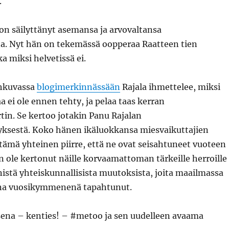
.
 on säilyttänyt asemansa ja arvovaltansa
. Nyt hän on tekemässä oopperaa Raatteen tien
ka miksi helvetissä ei.
uhkuvassa
blogimerkinnässään
Rajala ihmettelee, miksi
a ei ole ennen tehty, ja pelaa taas kerran
in. Se kertoo jotakin Panu Rajalan
tyksestä. Koko hänen ikäluokkansa miesvaikuttajien
 tämä yhteinen piirre, että ne ovat seisahtuneet vuoteen
 ole kertonut näille korvaamattoman tärkeille herroille
istä yhteiskunnallisista muutoksista, joita maailmassa
na vuosikymmenenä tapahtunut.
na – kenties! – #metoo ja sen uudelleen avaama