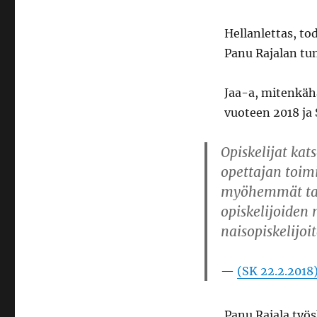
Hellanlettas, to
Panu Rajalan tun
Jaa-a, mitenkähä
vuoteen 2018 ja
Opiskelijat kats
opettajan toimi
myöhemmät tap
opiskelijoiden 
naisopiskelijoi
(SK 22.2.2018
Panu Rajala työ