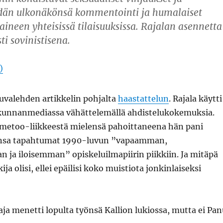
idän ulkonäkönsä kommentointi ja humalaiset
aineen yhteisissä tilaisuuksissa. Rajalan asennetta
sti sovinistisena.
)
Kuvalehden artikkelin pohjalta
haastattelun
. Rajala käytti
kunnanmediassa vähättelemällä ahdistelukokemuksia.
etoo-liikkeestä mielensä pahoittaneena hän pani
ensa tapahtumat 1990-luvun ”vapaamman,
ja iloisemman” opiskeluilmapiirin piikkiin. Ja mitäpä
ija olisi, ellei epäilisi koko muistiota jonkinlaiseksi
aja menetti lopulta työnsä Kallion lukiossa, mutta ei Pan