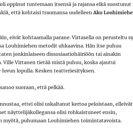
li oppinut tuntemaan itsensä ja rajansa eikä suostunut
skiä, että kohtaisi traumansa uudelleen
Aku Louhimieh
in, eivät kohtaamalla parane. Virtasella on perusteltu s
sa Louhimiehen metodit uhkaavina. Hän itse puhuu
taten jonkinlaiseen dissosiaatiohäiriöön tai ainakin
a. Ville Virtanen tietää mistä puhuu, koska ajautui
luvun lopulla. Kesken teatteriesityksen.
sanoo suoraan, että pelkää.
nnustaa, ettei olisi uskaltanut kertoa peloistaan, elleivät
et näyttelijäkollegansa olisi rohkaistuneet ensin,
en myötä, puhumaan Louhimiehen toimintatavoista.