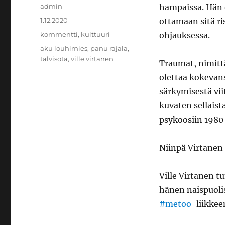
Kirjoittaja
admin
hampaissa. Hän o
Julkaistu
1.12.2020
ottamaan sitä ri
Kategoriat
kommentti
,
kulttuuri
ohjauksessa.
Avainsanat
aku louhimies
,
panu rajala
,
talvisota
,
ville virtanen
Traumat, nimittä
olettaa kokevan
särkymisestä vii
kuvaten sellaist
psykoosiin 1980-
Niinpä Virtanen 
Ville Virtanen tu
hänen naispuolis
#metoo
-liikke