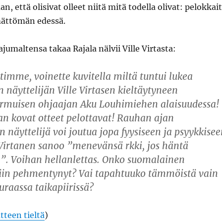
an, että olisivat olleet niitä mitä todella olivat: pelokkai
mättömän edessä.
ajumaltensa takaa Rajala nälvii Ville Virtasta:
imme, voinette kuvitella miltä tuntui lukea
 näyttelijän Ville Virtasen kieltäytyneen
irmuisen ohjaajan Aku Louhimiehen alaisuudessa!
an kovat otteet pelottavat! Rauhan ajan
 näyttelijä voi joutua jopa fyysiseen ja psyykkise
Virtanen sanoo ”menevänsä rkki, jos häntä
. Voihan hellanlettas. Onko suomalainen
äin pehmentynyt? Vai tapahtuuko tämmöistä vain
uraassa taikapiirissä?
tteen tieltä
)