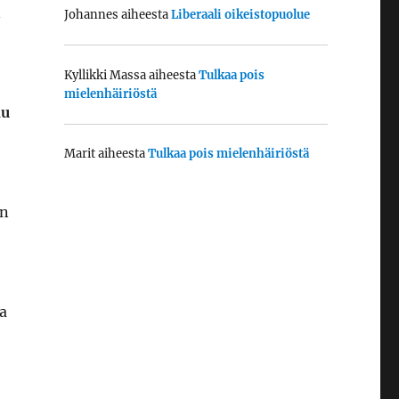
n
Johannes
aiheesta
Liberaali oikeistopuolue
Kyllikki Massa
aiheesta
Tulkaa pois
mielenhäiriöstä
nu
Marit
aiheesta
Tulkaa pois mielenhäiriöstä
an
a