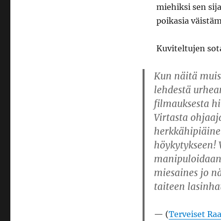
miehiksi sen sija
poikasia väistä
Kuviteltujen sot
Kun näitä muist
lehdestä urhean
filmauksesta h
Virtasta ohjaaj
herkkähipiäinen
höykytykseen! 
manipuloidaan”
miesaines jo n
taiteen lasinha
(
Terveiset Raa