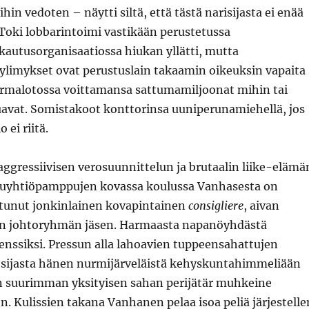
ihin vedoten – näytti siltä, että tästä narisijasta ei enää
Toki lobbarintoimi vastikään perustetussa
kautusorganisaatiossa hiukan yllätti, mutta
ylimykset ovat perustuslain takaamin oikeuksin vapaita
malotossa voittamansa sattumamiljoonat mihin tai
uavat. Somistakoot konttorinsa uuniperunamiehellä, jos
o ei riitä.
 aggressiivisen verosuunnittelun ja brutaalin liike-elämä
kuyhtiöpamppujen kovassa koulussa Vanhasesta on
tunut jonkinlainen kovapintainen
consigliere
, aivan
an johtoryhmän jäsen. Harmaasta napanöyhdästä
nssiksi. Pressun alla lahoavien tuppeensahattujen
 sijasta hänen nurmijärveläistä kehyskuntahimmeliään
 suurimman yksityisen sahan perijätär muhkeine
. Kulissien takana Vanhanen pelaa isoa peliä järjestelle