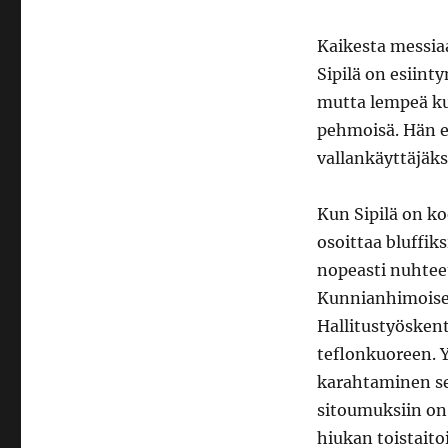
Kaikesta messiaa
Sipilä on esiin
mutta lempeä kui
pehmoisä. Hän ei 
vallankäyttäjäks
Kun Sipilä on ko
osoittaa bluffi
nopeasti nuhteet
Kunnianhimoiset
Hallitustyösken
teflonkuoreen. Y
karahtaminen se
sitoumuksiin on
hiukan toistaito