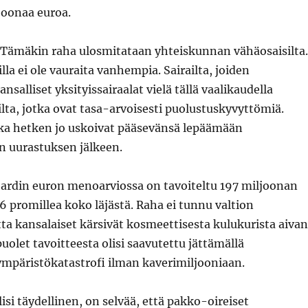
joonaa euroa.
. Tämäkin raha ulosmitataan yhteiskunnan vähäosaisilta.
oilla ei ole vauraita vanhempia. Sairailta, joiden
salliset yksityissairaalat vielä tällä vaalikaudella
ilta, jotka ovat tasa-arvoisesti puolustuskyvyttömiä.
tka hetken jo uskoivat pääsevänsä lepäämään
 uurastuksen jälkeen.
jardin euron menoarviossa on tavoiteltu 197 miljoonan
,6 promillea koko läjästä. Raha ei tunnu valtion
a kansalaiset kärsivät kosmeettisesta kulukurista aivan
i puolet tavoitteesta olisi saavutettu jättämällä
mpäristökatastrofi ilman kaverimiljooniaan.
isi täydellinen, on selvää, että pakko-oireiset