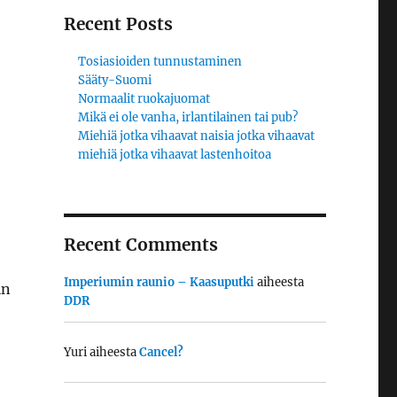
Recent Posts
Tosiasioiden tunnustaminen
Sääty-Suomi
Normaalit ruokajuomat
Mikä ei ole vanha, irlantilainen tai pub?
Miehiä jotka vihaavat naisia jotka vihaavat
miehiä jotka vihaavat lastenhoitoa
Recent Comments
Imperiumin raunio – Kaasuputki
aiheesta
in
DDR
Yuri
aiheesta
Cancel?