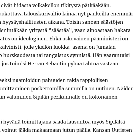
eivät hidasta velkakellon tikitystä pätkääkään.
ukottava talouskurivaltio lainaa nyt pankeilta enemmä
 hyysäyshallitusten aikana. Toisin sanoen säästöjen
 pienintäkään yritystä ”säästää”, vaan ainoastaan hakata
ätös on ideologinen. Ehkä uskovainen pääministeri on
alvinisti, jolle yksilön luokka-asema on Jumalan
 hurskaudesta tai rangaistus synnistä. Hän vaarantaisi
 jos toimisi Herran Sebaotin pyhää tahtoa vastaan.
veeksi naamioidun pahuuden takia tappiollisen
mittaminen poskettomilla summilla on uutinen. Näide
in valuminen Sipilän perikunnalle on kokonainen
i hyvänä toimittajana saada lausuntoa myös Sipilältä
ei voinut jäädä makaamaan jutun päälle. Kansan Uutisten