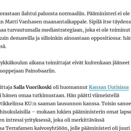
orastaan ilahtui paluusta normaaliin. Pääministeri ei ole
an Matti Vanhasen maanantaikappale. Sipilä itse täydens
aa turvautumalla mediastrategiaan, joka ei ole toiminut
uin demareilla ja silloinkin ainoastaan oppositiossa: hä
sä.
ykkäkoulun aikana toimittajat eivät kuitenkaan jääneet
tuoppejaan Painobaariin.
ittaja
Salla Vuorikoski
oli huomannut
Kansan Uutisissa
si hänen omaa tutkimustaan. Hän päätti viimeistellä
 artikkelinsa KU:n saaman lausunnon kanssa. Toisin sano
hisukulaisilla – mukaan lukien pääministerin omat laps
en intressi yrityksessä, joka oli merkittävässä
 Terrafamen kaivosyhtiöön, jolle pääministeri oli juuri