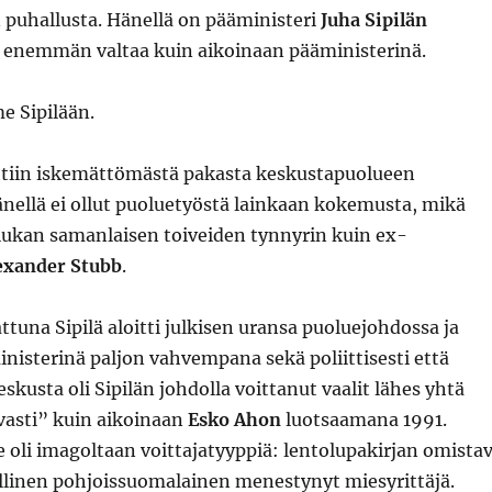
 puhallusta. Hänellä on pääministeri
Juha Sipilän
enemmän valtaa kuin aikoinaan pääministerinä.
e Sipilään.
ettiin iskemättömästä pakasta keskustapuolueen
Hänellä ei ollut puoluetyöstä lainkaan kokemusta, mikä
iukan samanlaisen toiveiden tynnyrin kuin ex-
exander Stubb
.
tuna Sipilä aloitti julkisen uransa puoluejohdossa ja
isterinä paljon vahvempana sekä poliittisesti että
skusta oli Sipilän johdolla voittanut vaalit lähes yhtä
vasti” kuin aikoinaan
Esko Ahon
luotsaamana 1991.
tse oli imagoltaan voittajatyyppiä: lentolupakirjan omista
llinen pohjoissuomalainen menestynyt miesyrittäjä.