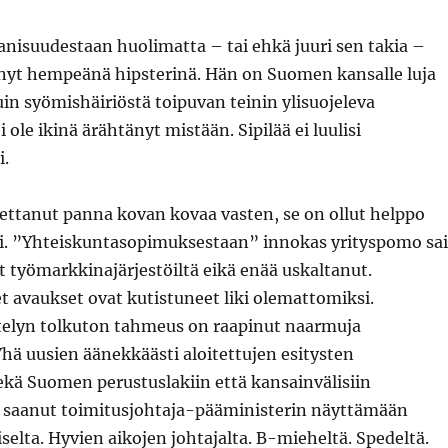
nisuudestaan huolimatta – tai ehkä juuri sen takia –
tynyt hempeänä hipsterinä. Hän on Suomen kansalle luja
n syömishäiriöstä toipuvan teinin ylisuojeleva
ole ikinä ärähtänyt mistään. Sipilää ei luulisi
i.
ettanut panna kovan kovaa vasten, se on ollut helppo
ksi. ”Yhteiskuntasopimuksestaan” innokas yrityspomo sai
 työmarkkinajärjestöiltä eikä enää uskaltanut.
 avaukset ovat kutistuneet liki olemattomiksi.
telyn tolkuton tahmeus on raapinut naarmuja
hä uusien äänekkäästi aloitettujen esitysten
kä Suomen perustuslakiin että kansainvälisiin
 saanut toimitusjohtaja-pääministerin näyttämään
iselta. Hyvien aikojen johtajalta. B-mieheltä. Spedeltä.