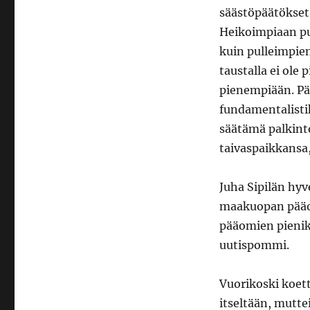
säästöpäätökset 
Heikoimpiaan pu
kuin pulleimpien
taustalla ei ole
pienempiään. Pä
fundamentalistik
säätämä palkinto
taivaspaikkansa,
Juha Sipilän hy
maakuopan pääo
pääomien pienik
uutispommi.
Vuorikoski koett
itseltään, mutt