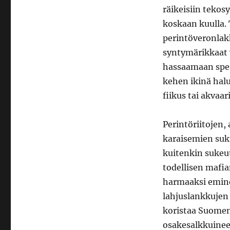
räikeisiin tekosy
koskaan kuulla. 
perintöveronlak
syntymärikkaat 
hassaamaan sper
kehen ikinä hal
fiikus tai akvaari
Perintöriitojen,
karaisemien su
kuitenkin sukeu
todellisen mafi
harmaaksi emine
lahjuslankkujen
koristaa Suomen
osakesalkkuineen