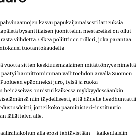
 pahvinaamojen kasvu papukaijamaisesti latteuksia
ulapäistä bysanttilaisen juonittelun mestareiksi on ollut
asta viihdettä. Oikea poliittinen trilleri, joka parantaa
ntokausi tuotantokaudelta.
 vuotta sitten keskiuusmaalainen mitättömyys nimeltä
päätyi harmittomimman vaihtoehdon arvalla Suomen
 Puolueen epäonneksi juro, tylsä ja ruoka-
 heinäseiväs onnistui kaikessa mykkyydessäänkin
iselämänsä niin täydellisesti, että hänelle headhuntatti
ustusdeitti, jottei koko pääministeri-instituutio
n lällättelyn alle.
alirahakohun alla erosi tehtävistään – kaikenlaisiin