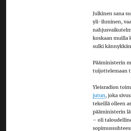
Julkinen sana su
yli-ihminen, va
nahjusvaikutelm
koskaan muilla k
sulki kännykkän
Pääministerin m
tuijottelemaan 
Yleisradion toim
jutun
, joka sivu
tekeillä olleen
pääministerin lä
– oli taloudellin
sopimussuhteessa