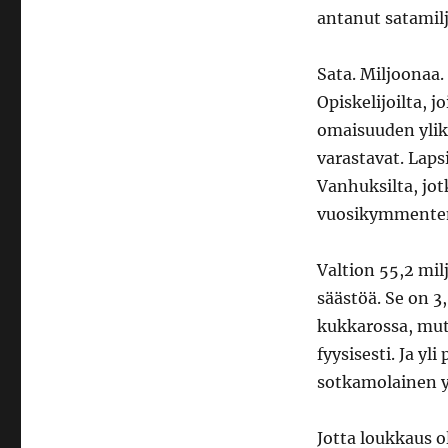
antanut satamil
Sata. Miljoonaa
Opiskelijoilta, j
omaisuuden ylikan
varastavat. Laps
Vanhuksilta, jo
vuosikymmenten
Valtion 55,2 mil
säästöä. Se on 3
kukkarossa, mutt
fyysisesti. Ja yl
sotkamolainen y
Jotta loukkaus ol