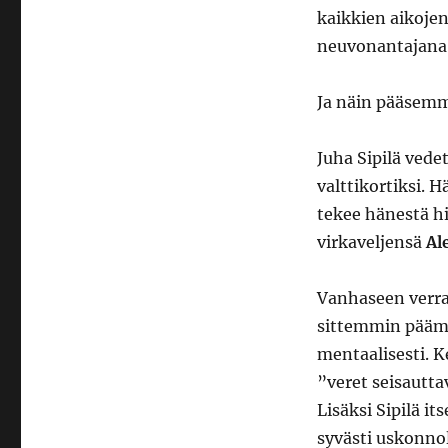
kaikkien aikojen
neuvonantajana 
Ja näin pääsemm
Juha Sipilä ved
valttikortiksi. 
tekee hänestä h
virkaveljensä
Al
Vanhaseen verrat
sittemmin päämin
mentaalisesti. Ke
”veret seisautta
Lisäksi Sipilä i
syvästi uskonno