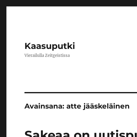
Kaasuputki
Vierailulla Zeitgeistissa
Avainsana:
atte jääskeläinen
Sakeaa on uutisp