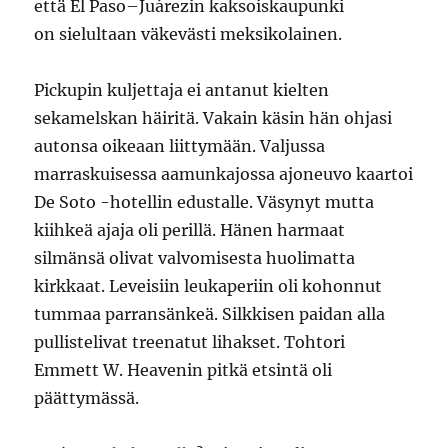
että El Paso–Juárezin kaksoiskaupunki
on sielultaan väkevästi meksikolainen.
Pickupin kuljettaja ei antanut kielten
sekamelskan häiritä. Vakain käsin hän ohjasi
autonsa oikeaan liittymään. Valjussa
marraskuisessa aamunkajossa ajoneuvo kaartoi
De Soto -hotellin edustalle. Väsynyt mutta
kiihkeä ajaja oli perillä. Hänen harmaat
silmänsä olivat valvomisesta huolimatta
kirkkaat. Leveisiin leukaperiin oli kohonnut
tummaa parransänkeä. Silkkisen paidan alla
pullistelivat treenatut lihakset. Tohtori
Emmett W. Heavenin pitkä etsintä oli
päättymässä.