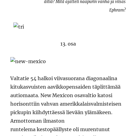
äitiä? Mitä ajatteli naapurin vanha ja viisas
Ephram?
13. osa
Valtatie 54 halkoi viivasuorana diagonaalina
kitukasvuisten aavikkopensaiden täplittämää
autiomaata. New Mexicon osavaltio katosi
horisonttiin vahvan amerikkalaisvalmisteisen
pickupin kiihdyttäessä lievään ylämäkeen.
Armottoman ilmaston
runtelema kestopäällyste oli murentunut