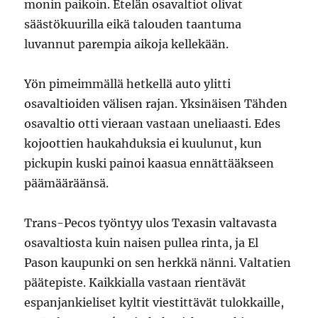
monin paikoin. Etelän osavaltiot olivat
säästökuurilla eikä talouden taantuma
luvannut parempia aikoja kellekään.
Yön pimeimmällä hetkellä auto ylitti
osavaltioiden välisen rajan. Yksinäisen Tähden
osavaltio otti vieraan vastaan uneliaasti. Edes
kojoottien haukahduksia ei kuulunut, kun
pickupin kuski painoi kaasua ennättääkseen
päämääräänsä.
Trans-Pecos työntyy ulos Texasin valtavasta
osavaltiosta kuin naisen pullea rinta, ja El
Pason kaupunki on sen herkkä nänni. Valtatien
päätepiste. Kaikkialla vastaan rientävät
espanjankieliset kyltit viestittävät tulokkaille,