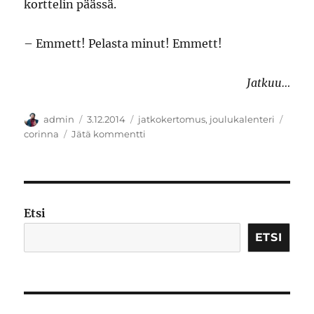
korttelin päässä.
­– Emmett! Pelasta minut! Emmett!
Jatkuu…
Kirjoittaja
Julkaistu
Kategoriat
Avain
admin
3.12.2014
jatkokertomus
,
joulukalenteri
artikkeliin
corinna
Jätä kommentti
Jatkokertomus:
Tohtorin
rakkaus
Etsi
ETSI