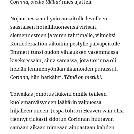
Corinna, oletko täällä?
mies ajatteli.
Nojautuessaan hyvin ansaitulle levolleen
saastaisen hotellihuoneensa virtsan,
siemennesteen ja veren tahrimalle, viimeksi
Konfederaation aikoihin pestylle päiväpeitolle
Emmett tunsi oudon vihlauksen vasemmassa
kiveksessään, siinä samassa, jota Corinna oli
heidän lemmenyönään ilkamoiden puraissut.
Corinna,
hän hätkähti.
Tämä on merkki
.
Toiveikas jomotus liukeni omille teilleen
kuolemanväsyneen lääkärin vaipuessa
hiljalleen uneen. Jospa tohtori Heaven vain olisi
tiennyt tiukasti sidotun Corinnan huutavan
samaan aikaan nimeään ainoastaan kahden