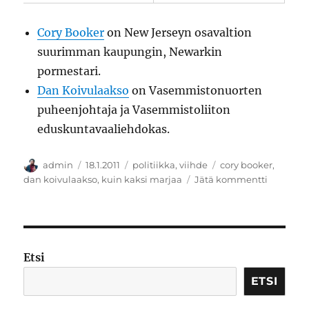
Cory Booker
on New Jerseyn osavaltion
suurimman kaupungin, Newarkin
pormestari.
Dan Koivulaakso
on Vasemmistonuorten
puheenjohtaja ja Vasemmistoliiton
eduskuntavaaliehdokas.
Kirjoittaja
Julkaistu
Kategoriat
Avainsanat
admin
18.1.2011
politiikka
,
viihde
cory booker
,
artikkeli
dan koivulaakso
,
kuin kaksi marjaa
Jätä kommentti
Kuin
kaksi
punaista
marjaa
Etsi
ETSI