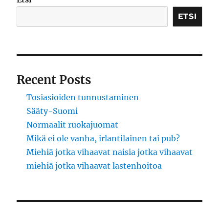
ETSI
Recent Posts
Tosiasioiden tunnustaminen
Sääty-Suomi
Normaalit ruokajuomat
Mikä ei ole vanha, irlantilainen tai pub?
Miehiä jotka vihaavat naisia jotka vihaavat
miehiä jotka vihaavat lastenhoitoa