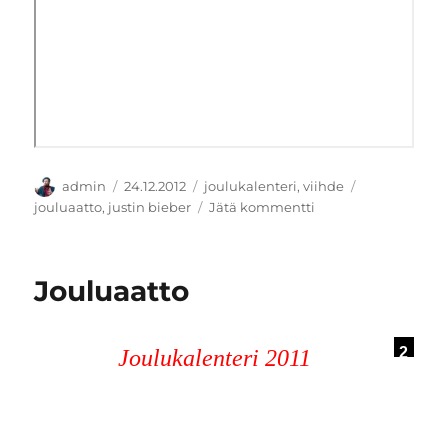
Kirjoittaja
Julkaistu
Kategoriat
Avainsanat
admin
24.12.2012
joulukalenteri
,
viihde
artikkeliin
jouluaatto
,
justin bieber
Jätä kommentti
Jouluaaton
riemukimara
Jouluaatto
2
Joulukalenteri 2011
4