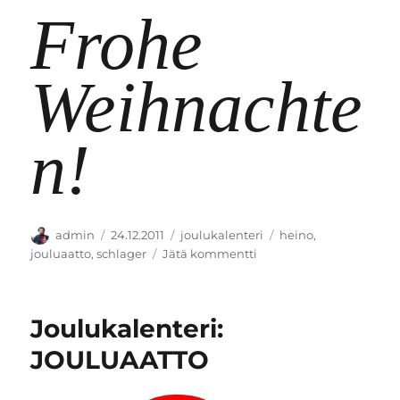
Frohe
Weihnachte
n!
Kirjoittaja
Julkaistu
Kategoriat
Avainsanat
admin
24.12.2011
joulukalenteri
heino
,
artikkeliin
jouluaatto
,
schlager
Jätä kommentti
Jouluaatto
Joulukalenteri:
JOULUAATTO