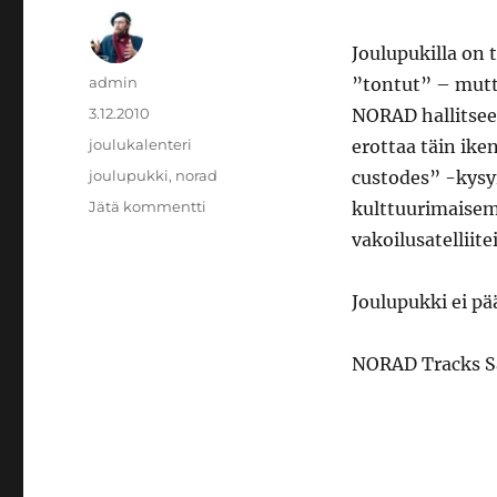
Joulupukilla on 
Kirjoittaja
admin
”tontut” – mutt
Julkaistu
3.12.2010
NORAD hallitsee 
Kategoriat
joulukalenteri
erottaa täin ike
Avainsanat
joulupukki
,
norad
custodes” -kysy
artikkeliin
Jätä kommentti
kulttuurimaisema
Joulukalenteri:
vakoilusatelliite
Pukkivahti
Joulupukki ei pä
NORAD Tracks S