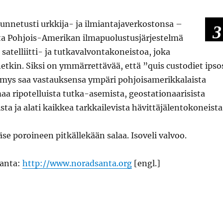
tunnetusti urkkija- ja ilmiantajaverkostonsa –
3
a Pohjois-Amerikan ilmapuolustusjärjestelmä
satelliitti- ja tutkavalvontakoneistoa, joka
netkin. Siksi on ymmärrettävää, että ”quis custodiet ipso
mys saa vastauksensa ympäri pohjoisamerikkalaista
a ripotelluista tutka-asemista, geostationaarisista
ista ja alati kaikkea tarkkailevista hävittäjälentokoneista
äse poroineen pitkällekään salaa. Isoveli valvoo.
anta:
http://www.noradsanta.org
[engl.]