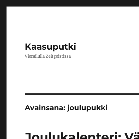
Kaasuputki
Vierailulla Zeitgeistissa
Avainsana:
joulupukki
Joulukalenteri: V