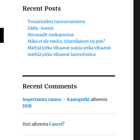
Recent Posts
Tosiasioiden tunnustaminen
Sääty-Suomi
Normaalit ruokajuomat
Mikä ei ole vanha, irlantilainen tai pub?
Miehiä jotka vihaavat naisia jotka vihaavat
miehiä jotka vihaavat lastenhoitoa
Recent Comments
Imperiumin raunio – Kaasuputki
aiheesta
DDR
Yuri
aiheesta
Cancel?