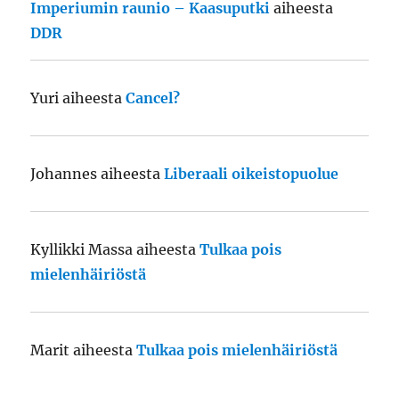
Imperiumin raunio – Kaasuputki
aiheesta
DDR
Yuri
aiheesta
Cancel?
Johannes
aiheesta
Liberaali oikeistopuolue
Kyllikki Massa
aiheesta
Tulkaa pois
mielenhäiriöstä
Marit
aiheesta
Tulkaa pois mielenhäiriöstä