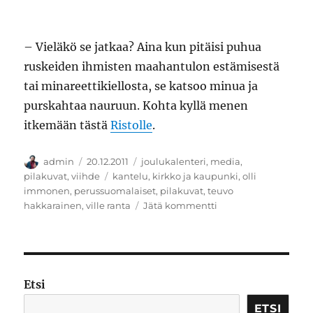
– Vieläkö se jatkaa? Aina kun pitäisi puhua
ruskeiden ihmisten maahantulon estämisestä
tai minareettikiellosta, se katsoo minua ja
purskahtaa nauruun. Kohta kyllä menen
itkemään tästä
Ristolle
.
Kirjoittaja
Julkaistu
Kategoriat
admin
20.12.2011
joulukalenteri
,
media
,
Avainsanat
pilakuvat
,
viihde
kantelu
,
kirkko ja kaupunki
,
olli
immonen
,
perussuomalaiset
,
pilakuvat
,
teuvo
artikkeliin
hakkarainen
,
ville ranta
Jätä kommentti
Pilakuva
Etsi
ETSI