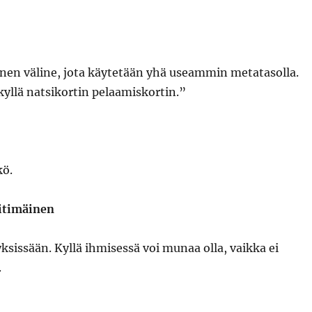
nen väline, jota käytetään yhä useammin metatasolla.
kyllä natsikortin pelaamiskortin.”
kö.
eitimäinen
ksissään. Kyllä ihmisessä voi munaa olla, vaikka ei
.