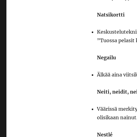
Natsikortti
Keskustelutekni
”Tuossa pelasit 
Negailu
Älkää aina viitsi
Neiti, neidit, n
Väärissä merkity
olisikaan nainut
Nestlé