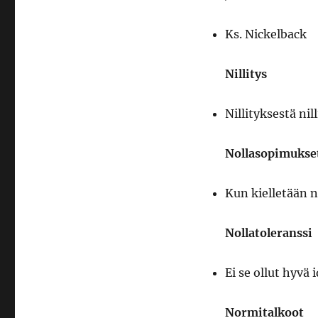
Ks. Nickelback
Nillitys
Nillityksestä ni
Nollasopimukse
Kun kielletään 
Nollatoleranssi
Ei se ollut hyvä
Normitalkoot