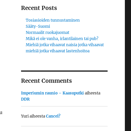
Recent Posts
Tosiasioiden tunnustaminen
Sääty-Suomi
Normaalit ruokajuomat
Mikä ei ole vanha, irlantilainen tai pub?
Miehiä jotka vihaavat naisia jotka vihaavat
miehiä jotka vihaavat lastenhoitoa
Recent Comments
Imperiumin raunio – Kaasuputki
aiheesta
DDR
tu
Yuri
aiheesta
Cancel?