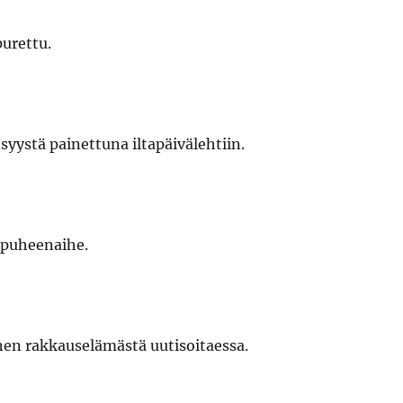
purettu.
 syystä painettuna iltapäivälehtiin.
i puheenaihe.
nen rakkauselämästä uutisoitaessa.