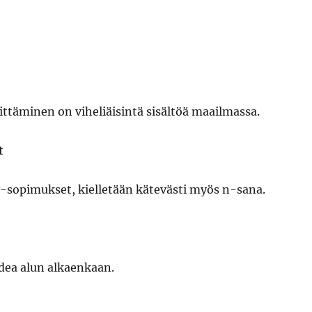
llittäminen on viheliäisintä sisältöä maailmassa.
t
n-sopimukset, kielletään kätevästi myös n-sana.
 idea alun alkaenkaan.