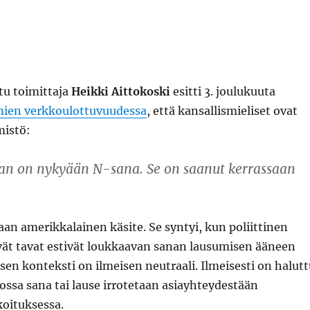
ttu toimittaja
Heikki Aittokoski
esitti 3. joulukuuta
mien verkkoulottuvuudessa
, että kansallismieliset ovat
mistö:
an on nykyään N-sana. Se on saanut kerrassaan
.
an amerikkalainen käsite. Se syntyi, kun poliittinen
yvät tavat estivät loukkaavan sanan lausumisen ääneen
n sen konteksti on ilmeisen neutraali. Ilmeisesti on halut
 jossa sana tai lause irrotetaan asiayhteydestään
koituksessa.