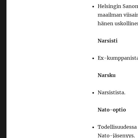
Helsingin Sanoma
maailman viisain
hänen uskolline
Narsisti
Ex-kumppanista
Narsku
Narsistista.
Nato-optio
Todellisuudessa k
Nato-jäsenyys.