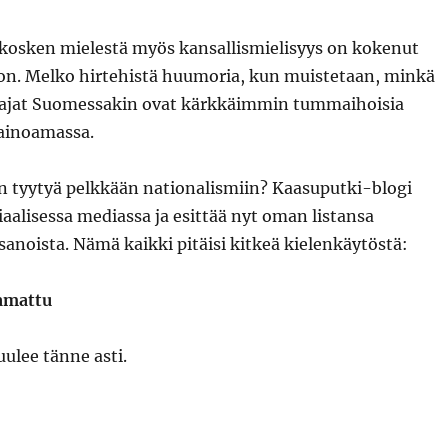
okosken mielestä myös kansallismielisyys on kokenut
on. Melko hirtehistä huumoria, kun muistetaan, minkä
tajat Suomessakin ovat kärkkäimmin tummaihoisia
ainoamassa.
n tyytyä pelkkään nationalismiin? Kaasuputki-blogi
siaalisessa mediassa ja esittää nyt oman listansa
-sanoista. Nämä kaikki pitäisi kitkeä kielenkäytöstä:
amattu
ulee tänne asti.