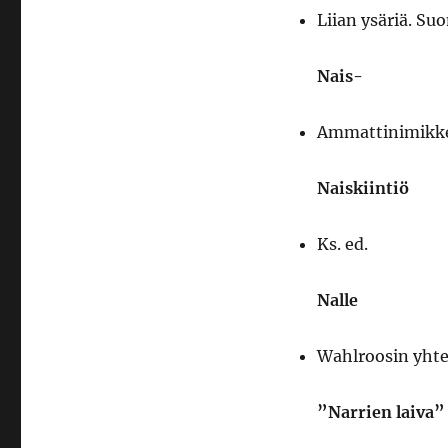
Liian ysäriä. Su
Nais-
Ammattinimikke
Naiskiintiö
Ks. ed.
Nalle
Wahlroosin yhte
”Narrien laiva”