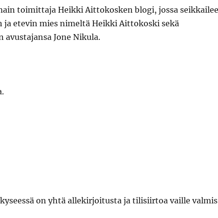
in toimittaja Heikki Aittokosken blogi, jossa seikkaile
 ja etevin mies nimeltä Heikki Aittokoski sekä
n avustajansa Jone Nikula.
.
yseessä on yhtä allekirjoitusta ja tilisiirtoa vaille valmis