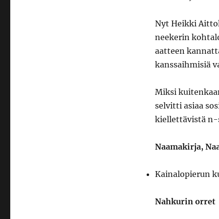
Nyt Heikki Aitt
neekerin kohtal
aatteen kannat
kanssaihmisiä v
Miksi kuitenkaa
selvitti asiaa so
kiellettävistä n
Naamakirja, Na
Kainalopierun ku
Nahkurin orret