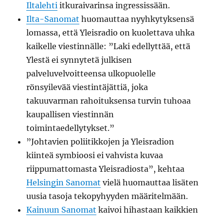
Iltalehti
itkuraivarinsa ingressissään.
Ilta-Sanomat
huomauttaa nyyhkytyksensä
lomassa, että Yleisradio on kuolettava uhka
kaikelle viestinnälle: ”Laki edellyttää, että
Ylestä ei synnytetä julkisen
palveluvelvoitteensa ulkopuolelle
rönsyilevää viestintäjättiä, joka
takuuvarman rahoituksensa turvin tuhoaa
kaupallisen viestinnän
toimintaedellytykset.”
”Johtavien poliitikkojen ja Yleisradion
kiinteä symbioosi ei vahvista kuvaa
riippumattomasta Yleisradiosta”, kehtaa
Helsingin Sanomat
vielä huomauttaa lisäten
uusia tasoja tekopyhyyden määritelmään.
Kainuun Sanomat
kaivoi hihastaan kaikkien