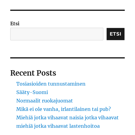
suuri
vääryys
Etsi
ETSI
Recent Posts
Tosiasioiden tunnustaminen
Sääty-Suomi
Normaalit ruokajuomat
Mikä ei ole vanha, irlantilainen tai pub?
Miehiä jotka vihaavat naisia jotka vihaavat
miehiä jotka vihaavat lastenhoitoa