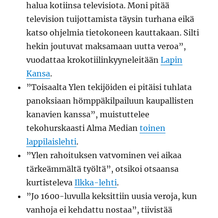
halua kotiinsa televisiota. Moni pitää
television tuijottamista täysin turhana eikä
katso ohjelmia tietokoneen kauttakaan. Silti
hekin joutuvat maksamaan uutta veroa”,
vuodattaa krokotiilinkyyneleitään
Lapin
Kansa
.
”Toisaalta Ylen tekijöiden ei pitäisi tuhlata
panoksiaan hömppäkilpailuun kaupallisten
kanavien kanssa”, muistuttelee
tekohurskaasti Alma Median
toinen
lappilaislehti
.
”Ylen rahoituksen vatvominen vei aikaa
tärkeämmältä työltä”, otsikoi otsaansa
kurtisteleva
Ilkka-lehti
.
”Jo 1600-luvulla keksittiin uusia veroja, kun
vanhoja ei kehdattu nostaa”, tiivistää