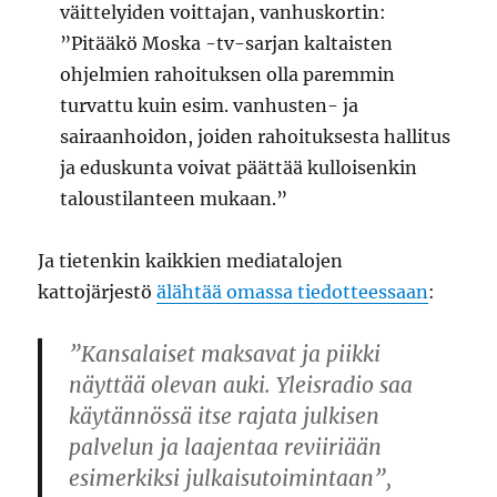
väittelyiden voittajan, vanhuskortin:
”Pitääkö Moska -tv-sarjan kaltaisten
ohjelmien rahoituksen olla paremmin
turvattu kuin esim. vanhusten- ja
sairaanhoidon, joiden rahoituksesta hallitus
ja eduskunta voivat päättää kulloisenkin
taloustilanteen mukaan.”
Ja tietenkin kaikkien mediatalojen
kattojärjestö
älähtää omassa tiedotteessaan
:
”Kansalaiset maksavat ja piikki
näyttää olevan auki. Yleisradio saa
käytännössä itse rajata julkisen
palvelun ja laajentaa reviiriään
esimerkiksi julkaisutoimintaan”,