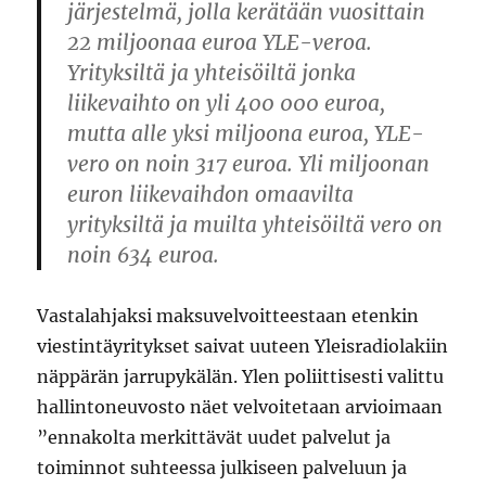
järjestelmä, jolla kerätään vuosittain
22 miljoonaa euroa YLE-veroa.
Yrityksiltä ja yhteisöiltä jonka
liikevaihto on yli 400 000 euroa,
mutta alle yksi miljoona euroa, YLE-
vero on noin 317 euroa. Yli miljoonan
euron liikevaihdon omaavilta
yrityksiltä ja muilta yhteisöiltä vero on
noin 634 euroa.
Vastalahjaksi maksuvelvoitteestaan etenkin
viestintäyritykset saivat uuteen Yleisradiolakiin
näppärän jarrupykälän. Ylen poliittisesti valittu
hallintoneuvosto näet velvoitetaan arvioimaan
”ennakolta merkittävät uudet palvelut ja
toiminnot suhteessa julkiseen palveluun ja