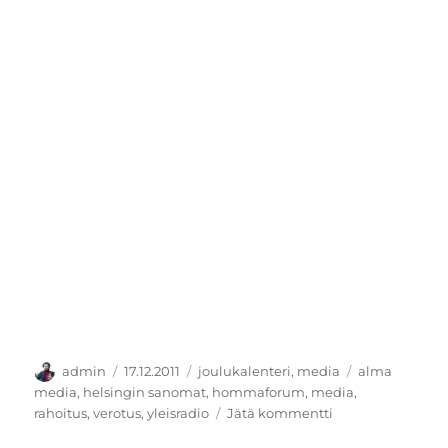
Kirjoittaja
Julkaistu
Kategoriat
Avainsanat
admin
17.12.2011
joulukalenteri
,
media
alma
media
,
helsingin sanomat
,
hommaforum
,
media
,
artikkeliin
rahoitus
,
verotus
,
yleisradio
Jätä kommentti
Ylen