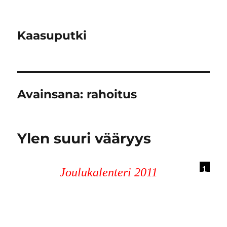
Kaasuputki
Avainsana:
rahoitus
Ylen suuri vääryys
1
Joulukalenteri 2011
7