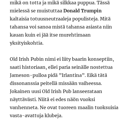
mikä on totta ja mikä silkkaa puppua. Tässä
mielessä se muistuttaa
Donald Trumpin
kaltaisia totuusneutraaleja populisteja. Mitä
tahansa voi sanoa mistä tahansa asiasta niin
kauan kuin ei jää itse murehtimaan
yksityiskohtia.
Old Irish Pubin nimi ei liity baarin konseptiin,
saati historiaan, ellei paria seinälle nostettua
Jameson-pulloa pidä ”Irlantina”. Eikä tätä
dissonanssia peitellä missään vaiheessa.
Jokainen uusi Old Irish Pub lanseerataan
näyttävästi. Niitä ei edes näön vuoksi
vanhenneta. Ne ovat tuoreen maalin tuoksuisia
vasta-avattuja klubeja.