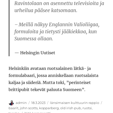
Ravintolaan on asennettu televisioita ja
urheilua pääsee katsomaan.
– Meillä näkyy Englannin Valioliigaa,
formuloita ja tietysti jääkiekkoa, kun
Suomessa ollaan.
Helsingin Uutiset
Helsinkiin avataan ruotsalainen lätkä- ja
formulabaari, jossa anniskellaan ruotsalaista
kaljaa ja siideriä. Mutta toki, ”perinteiset
brittipubit tekevät paluuta Suomeen”.
Kirjoittaja
Julkaistu
Kategoriat
Avain
admin
18.3.2023
länsimaisen kulttuurin rappio
baarit
,
john scotts
,
kopparberg
,
old irish pub
,
ruotsi
,
artikkeliin