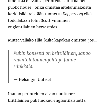
ilmoittaa olevansa perinteikäs brittiläinen
public house. Jonka omistaa äitelänmakeista
karkkisiidereistään tunnettu
Kopparberg
eikä
todellakaan John Scott -niminen
englantilainen herrasmies.
Mutta väliäkö sillä, kuka kapakan omistaa, jos…
Pubin konsepti on brittiläinen, sanoo
ravintolatoimenjohtaja Janne
Hinkkala.
Helsingin Uutiset
Ihanan perinteinen aivan uunituore
brittiläinen pub huokuu englantilaisuutta