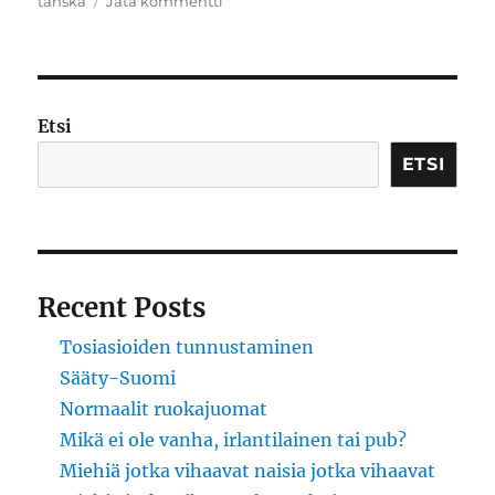
tanska
Jätä kommentti
Mikä
ei
ole
vanha,
irlantilainen
Etsi
tai
pub?
ETSI
Recent Posts
Tosiasioiden tunnustaminen
Sääty-Suomi
Normaalit ruokajuomat
Mikä ei ole vanha, irlantilainen tai pub?
Miehiä jotka vihaavat naisia jotka vihaavat