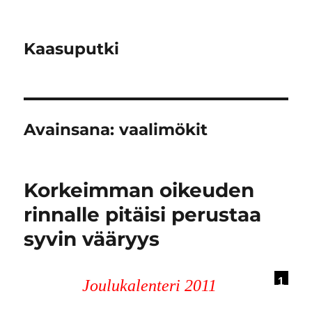
Kaasuputki
Avainsana:
vaalimökit
Korkeimman oikeuden
rinnalle pitäisi perustaa
syvin vääryys
1
Joulukalenteri 2011
4