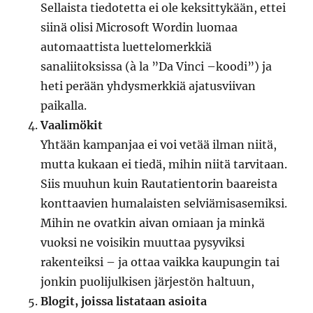
Sellaista tiedotetta ei ole keksittykään, ettei
siinä olisi Microsoft Wordin luomaa
automaattista luettelomerkkiä
sanaliitoksissa (à la ”Da Vinci –koodi”) ja
heti perään yhdysmerkkiä ajatusviivan
paikalla.
Vaalimökit
Yhtään kampanjaa ei voi vetää ilman niitä,
mutta kukaan ei tiedä, mihin niitä tarvitaan.
Siis muuhun kuin Rautatientorin baareista
konttaavien humalaisten selviämisasemiksi.
Mihin ne ovatkin aivan omiaan ja minkä
vuoksi ne voisikin muuttaa pysyviksi
rakenteiksi – ja ottaa vaikka kaupungin tai
jonkin puolijulkisen järjestön haltuun,
Blogit, joissa listataan asioita