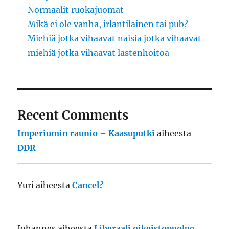
Normaalit ruokajuomat
Mikä ei ole vanha, irlantilainen tai pub?
Miehiä jotka vihaavat naisia jotka vihaavat
miehiä jotka vihaavat lastenhoitoa
Recent Comments
Imperiumin raunio – Kaasuputki
aiheesta
DDR
Yuri
aiheesta
Cancel?
Johannes
aiheesta
Liberaali oikeistopuolue