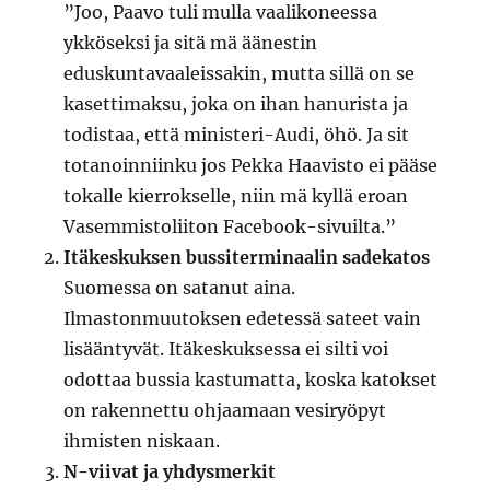
”Joo, Paavo tuli mulla vaalikoneessa
ykköseksi ja sitä mä äänestin
eduskuntavaaleissakin, mutta sillä on se
kasettimaksu, joka on ihan hanurista ja
todistaa, että ministeri-Audi, öhö. Ja sit
totanoinniinku jos Pekka Haavisto ei pääse
tokalle kierrokselle, niin mä kyllä eroan
Vasemmistoliiton Facebook-sivuilta.”
Itäkeskuksen bussiterminaalin sadekatos
Suomessa on satanut aina.
Ilmastonmuutoksen edetessä sateet vain
lisääntyvät. Itäkeskuksessa ei silti voi
odottaa bussia kastumatta, koska katokset
on rakennettu ohjaamaan vesiryöpyt
ihmisten niskaan.
N-viivat ja yhdysmerkit