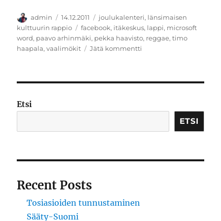
Kirjoittaja
Julkaistu
Kategoriat
admin
14.12.2011
joulukalenteri
,
länsimaisen
Avainsanat
kulttuurin rappio
facebook
,
itäkeskus
,
lappi
,
microsoft
word
,
paavo arhinmäki
,
pekka haavisto
,
reggae
,
timo
artikkeliin
haapala
,
vaalimökit
Jätä kommentti
Korkeimman
oikeuden
rinnalle
pitäisi
perustaa
Etsi
syvin
vääryys
ETSI
Recent Posts
Tosiasioiden tunnustaminen
Sääty-Suomi