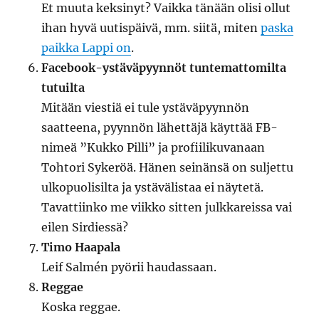
Et muuta keksinyt? Vaikka tänään olisi ollut
ihan hyvä uutispäivä, mm. siitä, miten
paska
paikka Lappi on
.
Facebook-ystäväpyynnöt tuntemattomilta
tutuilta
Mitään viestiä ei tule ystäväpyynnön
saatteena, pyynnön lähettäjä käyttää FB-
nimeä ”Kukko Pilli” ja profiilikuvanaan
Tohtori Sykeröä. Hänen seinänsä on suljettu
ulkopuolisilta ja ystävälistaa ei näytetä.
Tavattiinko me viikko sitten julkkareissa vai
eilen Sirdiessä?
Timo Haapala
Leif Salmén pyörii haudassaan.
Reggae
Koska reggae.