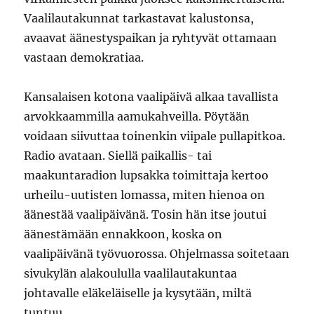
Vaalilautakunnat tarkastavat kalustonsa,
avaavat äänestyspaikan ja ryhtyvät ottamaan
vastaan demokratiaa.
Kansalaisen kotona vaalipäivä alkaa tavallista
arvokkaammilla aamukahveilla. Pöytään
voidaan siivuttaa toinenkin viipale pullapitkoa.
Radio avataan. Siellä paikallis- tai
maakuntaradion lupsakka toimittaja kertoo
urheilu-uutisten lomassa, miten hienoa on
äänestää vaalipäivänä. Tosin hän itse joutui
äänestämään ennakkoon, koska on
vaalipäivänä työvuorossa. Ohjelmassa soitetaan
sivukylän alakoululla vaalilautakuntaa
johtavalle eläkeläiselle ja kysytään, miltä
tuntuu.