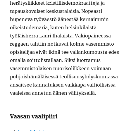
herätysliikkeet kristillisdemokraatteja ja
tapauskovaiset keskustalaisia. Nopeasti
hupeneva työväestö äänestää kernaimmin
oikeistodemaria, kuten helsinkiläistä
työläisherra Lauri Ihalaista. Vakiopaineessa
reggaen tahtiin notkuvat kolme vasemmisto-
opiskelijaa eivät ikinä tee vallankumousta edes
omalla soittolistallaan. Siksi luottamus
vasemmistolaisen nuorisoliikkeen voimaan
pohjoishämäläisessä teollisuusyhdyskunnassa
ansaitsee kannatuksen vaikkapa valtiollisissa
vaaleissa annetun äänen välityksellä.
Vaasan vaalipiiri