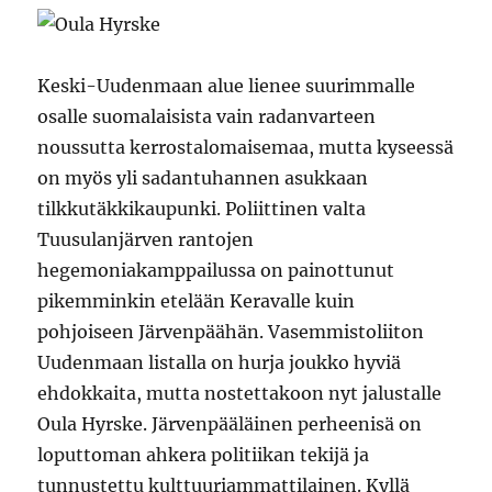
Keski-Uudenmaan alue lienee suurimmalle
osalle suomalaisista vain radanvarteen
noussutta kerrostalomaisemaa, mutta kyseessä
on myös yli sadantuhannen asukkaan
tilkkutäkkikaupunki. Poliittinen valta
Tuusulanjärven rantojen
hegemoniakamppailussa on painottunut
pikemminkin etelään Keravalle kuin
pohjoiseen Järvenpäähän. Vasemmistoliiton
Uudenmaan listalla on hurja joukko hyviä
ehdokkaita, mutta nostettakoon nyt jalustalle
Oula Hyrske. Järvenpääläinen perheenisä on
loputtoman ahkera politiikan tekijä ja
tunnustettu kulttuuriammattilainen. Kyllä