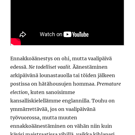
Ennakkoäänestys on ohi, mutta vaalipäivä
edessä.
Ne todelliset vaalit.
Äänestäminen
arkipäivänä lounastauolla tai töiden jälkeen
postissa on hätähousujen hommaa.
Premature
election
, kuten sanoisimme
kansalliskielellämme englannilla. Touhu on
ymmärrettävää, jos on vaalipäivänä
työvuorossa, mutta muuten
ennakkoäänestäminen on vähän niin kuin
kävisi maistraatissa vihillä, vaikka kihlapari