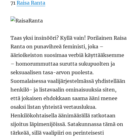
71
Raisa Ranta
Taas yksi insinööri? Kyllä vain! Porilainen Raisa
Ranta on punavihreä feministi, joka –
äärioikeiston suosimaa verbiä käyttääksemme
– homorummuttaa surutta sukupuolten ja
seksuaalisen tasa-arvon puolesta.
Suomalaisessa vaalijärjestelmässä yhdistellään
henkilö- ja listavaalin ominaisuuksia siten,
että jokaisen ehdokkaan saama ääni menee
osaksi listan yhteistä vertauslukua.
Henkilökohtaisella äänimäärällä ratkotaan
sijoitus läpimenijöissä. Satakunnassa tämä on
tärkeää, sillä vaalipiiri on perinteisesti