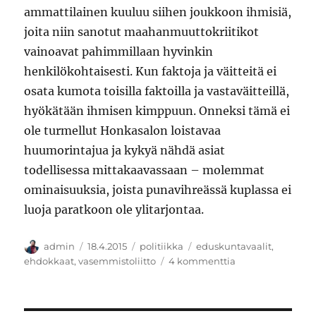
ammattilainen kuuluu siihen joukkoon ihmisiä,
joita niin sanotut maahanmuuttokriitikot
vainoavat pahimmillaan hyvinkin
henkilökohtaisesti. Kun faktoja ja väitteitä ei
osata kumota toisilla faktoilla ja vastaväitteillä,
hyökätään ihmisen kimppuun. Onneksi tämä ei
ole turmellut Honkasalon loistavaa
huumorintajua ja kykyä nähdä asiat
todellisessa mittakaavassaan – molemmat
ominaisuuksia, joista punavihreässä kuplassa ei
luoja paratkoon ole ylitarjontaa.
Kirjoittaja
Julkaistu
Kategoriat
Avainsanat
admin
18.4.2015
politiikka
eduskuntavaalit
,
artikkeliin
ehdokkaat
,
vasemmistoliitto
4 kommenttia
Kaasuputki
äänestää