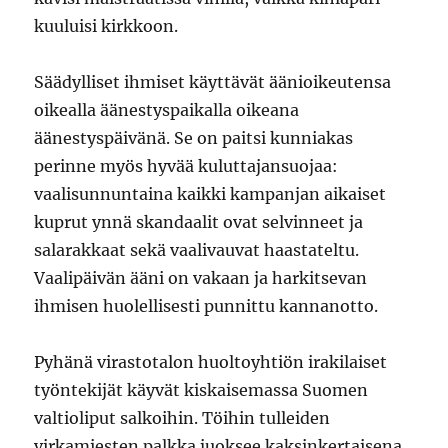
kuuluisi kirkkoon.
Säädylliset ihmiset käyttävät äänioikeutensa
oikealla äänestyspaikalla oikeana
äänestyspäivänä. Se on paitsi kunniakas
perinne myös hyvää kuluttajansuojaa:
vaalisunnuntaina kaikki kampanjan aikaiset
kuprut ynnä skandaalit ovat selvinneet ja
salarakkaat sekä vaalivauvat haastateltu.
Vaalipäivän ääni on vakaan ja harkitsevan
ihmisen huolellisesti punnittu kannanotto.
Pyhänä virastotalon huoltoyhtiön irakilaiset
työntekijät käyvät kiskaisemassa Suomen
valtioliput salkoihin. Töihin tulleiden
virkamiesten palkka juoksee kaksinkertaisena.