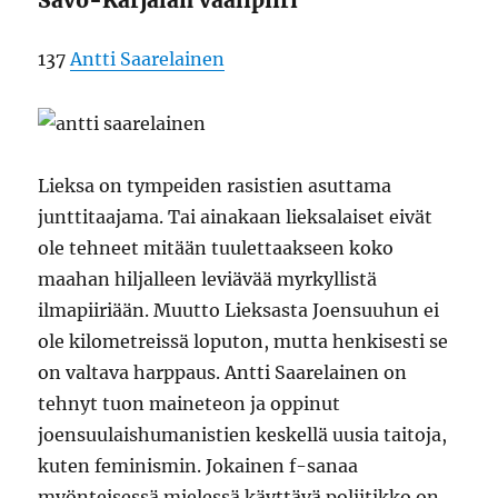
Savo-Karjalan vaalipiiri
137
Antti Saarelainen
Lieksa on tympeiden rasistien asuttama
junttitaajama. Tai ainakaan lieksalaiset eivät
ole tehneet mitään tuulettaakseen koko
maahan hiljalleen leviävää myrkyllistä
ilmapiiriään. Muutto Lieksasta Joensuuhun ei
ole kilometreissä loputon, mutta henkisesti se
on valtava harppaus. Antti Saarelainen on
tehnyt tuon maineteon ja oppinut
joensuulaishumanistien keskellä uusia taitoja,
kuten feminismin. Jokainen f-sanaa
myönteisessä mielessä käyttävä poliitikko on