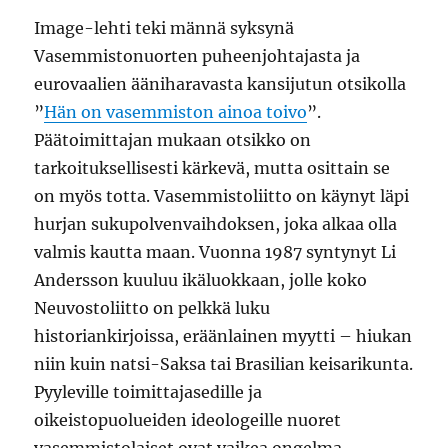
Image-lehti teki männä syksynä
Vasemmistonuorten puheenjohtajasta ja
eurovaalien ääniharavasta kansijutun otsikolla
”
Hän on vasemmiston ainoa toivo
”.
Päätoimittajan mukaan otsikko on
tarkoituksellisesti kärkevä, mutta osittain se
on myös totta. Vasemmistoliitto on käynyt läpi
hurjan sukupolvenvaihdoksen, joka alkaa olla
valmis kautta maan. Vuonna 1987 syntynyt Li
Andersson kuuluu ikäluokkaan, jolle koko
Neuvostoliitto on pelkkä luku
historiankirjoissa, eräänlainen myytti – hiukan
niin kuin natsi-Saksa tai Brasilian keisarikunta.
Pyyleville toimittajasedille ja
oikeistopuolueiden ideologeille nuoret
vasemmistolaiset ovat vaikea ongelma.