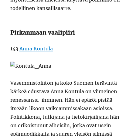
todellinen kansallisaarre.
Pirkanmaan vaalipiiri
143
Anna Kontula
Vasemmistoliiton ja koko Suomen terävintä
kärkeä edustava Anna Kontula on viimeinen
renessanssi-ihminen. Hän ei epäröi pistää
itseään likoon vaikeammissakaan asioissa.
Poliitikkona, tutkijana ja tietokirjailijana hän
on erikoistunut aiheisiin, jotka ovat usein
epämuodikkaita ja suuren yleisön silmissä