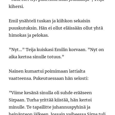
kihersi.
Emil ynähteli tuskan ja kiihkon sekaisin
puuskutuksin. Hän ei ollut eläissään ollut yhtä
himokas ja pelokas.
”Nyt…” Teija kuiskasi Emilin korvaan. ”Nyt on
aika kertoa sinulle totuus.”
Nainen kumartui poimimaan lattialta
vaatteensa. Pukeutuessaan hän selosti:
”Viime kesänä sinulla oli suhde erääseen
Sirpaan. Turha yrittää kiistää, hän kertoi
minulle. Te tapailitte juhannuspyhinä ja
heinänteon jälkeen. Jossain vaiheessa Sirpa tuli