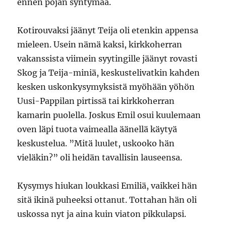
ennen pojan syntymää.
Kotirouvaksi jäänyt Teija oli etenkin appensa
mieleen. Usein nämä kaksi, kirkkoherran
vakanssista viimein syytingille jäänyt rovasti
Skog ja Teija-miniä, keskustelivatkin kahden
kesken uskonkysymyksistä myöhään yöhön
Uusi-Pappilan pirtissä tai kirkkoherran
kamarin puolella. Joskus Emil osui kuulemaan
oven läpi tuota vaimealla äänellä käytyä
keskustelua. ”Mitä luulet, uskooko hän
vieläkin?” oli heidän tavallisin lauseensa.
Kysymys hiukan loukkasi Emiliä, vaikkei hän
sitä ikinä puheeksi ottanut. Tottahan hän oli
uskossa nyt ja aina kuin viaton pikkulapsi.