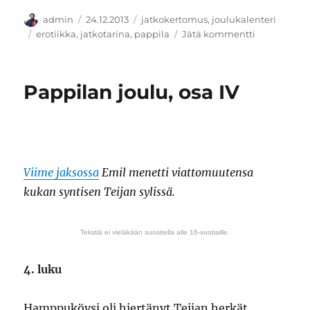
Kirjoittaja
Julkaistu
Kategoriat
admin
24.12.2013
jatkokertomus
,
joulukalenteri
Avainsanat
artikkeliin
erotiikka
,
jatkotarina
,
pappila
Jätä kommentti
Pappilan
joulu,
viimeinen
Pappilan joulu, osa IV
osa
Viime jaksossa
Emil menetti viattomuutensa
kukan syntisen Teijan sylissä.
Tekstiä ei vieläkään suositella alle 16-vuotiaille.
4. luku
Hamppuköysi oli hiertänyt Teijan herkät