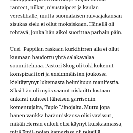
ranteet, nilkat, nivustaipeet ja kaulan
vereslihalle, mutta suomalaisen raivaajakansan
sisukas sielu ei ollut moksiskaan. Hänellä oli
tehtävä, jonka hän aikoi suorittaa parhain päin.
Uusi-Pappilan raskaan kurkihirren alla ei ollut
kuunaan haudottu yhtä salakavalaa
suunnitelmaa. Pastori Skog oli toki kokenut
konspiraattori ja ensimmäisten joukossa
kieltäytynyt lukemasta helmikuun manifestia.
Siksi hän oli myös saanut niskoittelustaan
ankarat nuhteet läheisen garrisonin
komentajalta, Tapio Liinojalta. Mutta jopa
hänen vankka häränniskansa olisi vavissut,
mikäli Herran enkeli olisi käynyt kuiskaamassa,
mitä Emil-pojan kamarissa oli tekeillä.