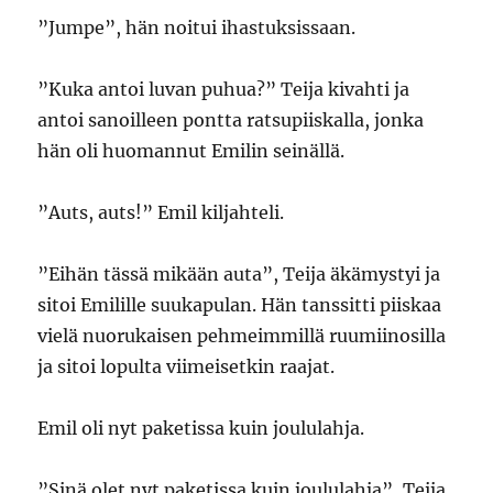
”Jumpe”, hän noitui ihastuksissaan.
”Kuka antoi luvan puhua?” Teija kivahti ja
antoi sanoilleen pontta ratsupiiskalla, jonka
hän oli huomannut Emilin seinällä.
”Auts, auts!” Emil kiljahteli.
”Eihän tässä mikään auta”, Teija äkämystyi ja
sitoi Emilille suukapulan. Hän tanssitti piiskaa
vielä nuorukaisen pehmeimmillä ruumiinosilla
ja sitoi lopulta viimeisetkin raajat.
Emil oli nyt paketissa kuin joululahja.
”Sinä olet nyt paketissa kuin joululahja”, Teija