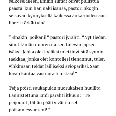
selkoselälleen. Emilin silmät olivat pullistua
päästä, kun hän näki isänsä, pastori Skogin,
seisovan kynnyksellä kaikessa ankaruudessaan
liperit tärkättyinä.
”Sinäkin, poikani!” pastori jyrähti. ”Nyt tiedän
sinut tämän nuoren naisen tulevan lapsen
isäksi. Jahka olet kylliksi miettinyt sitä synnin
taakkaa, jonka olet kontollesi tienannut, tulen
vihkimään teidät lailliseksi aviopariksi. Saat
luvan kantaa vastuuta teoistasi!”
Teija poisti suukapulan nuorukaisen huulilta.
Lannistettuna Emil parahti itkuun: ”Te
peijoonit, tähän päättyivät iloiset
poikamiesvuoteni!”