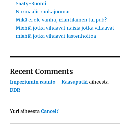
Sääty-Suomi
Normaalit ruokajuomat
Mikä ei ole vanha, irlantilainen tai pub?
Miehiä jotka vihaavat naisia jotka vihaavat
miehiä jotka vihaavat lastenhoitoa
Recent Comments
Imperiumin raunio – Kaasuputki
aiheesta
DDR
Yuri
aiheesta
Cancel?