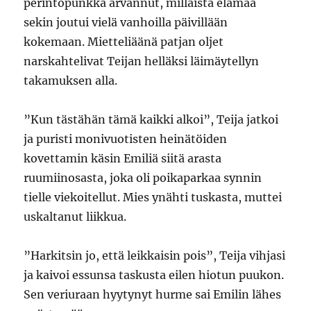
perintöpunkka arvannut, millaista elämää
sekin joutui vielä vanhoilla päivillään
kokemaan. Mietteliäänä patjan oljet
narskahtelivat Teijan helläksi läimäytellyn
takamuksen alla.
”Kun tästähän tämä kaikki alkoi”, Teija jatkoi
ja puristi monivuotisten heinätöiden
kovettamin käsin Emiliä siitä arasta
ruumiinosasta, joka oli poikaparkaa synnin
tielle viekoitellut. Mies ynähti tuskasta, muttei
uskaltanut liikkua.
”Harkitsin jo, että leikkaisin pois”, Teija vihjasi
ja kaivoi essunsa taskusta eilen hiotun puukon.
Sen veriuraan hyytynyt hurme sai Emilin lähes